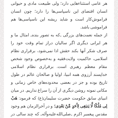
هر عامی استثناءهایی دارد؛ ولی طبیعت مادی و حیوانی
انسان اقتضای این ناسپاسی‌ها را دارد؛ چون انسان
فراموش‌کار است و شاید ریشه این ناسپاسی‌ها هم
فراموشی باشد.
از جمله نعمت‌های بزرگی ـ‌که به تصور بنده‌ـ امثال ما و
هر ایرانی دیگری اگر سالیان دراز تمام وقت خود را
صرف شکر آنها بکند حقش ادا نمی‌شود، برقراری نظام
اسلامی، حاکمیت ولایت‌فقیه و به‌خصوص وجود شخص
مقام معظم رهبری است. برقراری نظام اسلامی
خداپسند آرزوی همه انبیا، اولیا و صالحان عالم در طول
تاریخ بوده و جز در بعضی محدوده‌های خاص زمانی و
مکانی نمونه روشن دیگری از آن را سراغ نداریم. در میان
انبیای سابق حكومت حضرت سلیمان(ع) که فرمود:
هَبْ
لِی مُلْكًا لَّا یَنبَغِی لِأَحَدٍ مِّنْ بَعْدِی
؛
و در آخرالزمان هم وجود
مقدس پیغمبر اکرم ـ‌صلی‌الله‌علیه‌وآله‌ـ كه چند سالی در