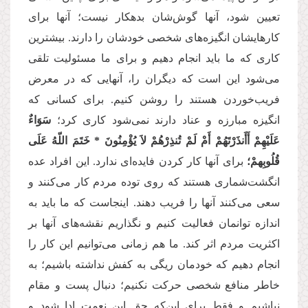
تعیین شود، آنها گوش‌شان بدهکار نیست؛ آنها برای
کارهایشان انگیزه‌های شخصی خودشان را دارند. بیشترین
کاری که ما باید انجام دهیم و برای ما مسئولیت تلقی
می‌شود این است که دیگران را، آنهایی که در معرض
فریب‌خوردن هستند را روشن کنیم. برای کسانی که
انگیزه مبارزه و عناد دارند نمی‌شود كاری کرد؛
سَوَاءٌ
عَلَیْهِمْ أَأَنذَرْتَهُمْ أَمْ لَمْ تُنذِرْهُمْ لاَ یُؤْمِنُونَ * خَتَمَ اللّهُ عَلَى
قُلُوبِهمْ؛
برای آنها كار كردن فایده‌ای ندارد. این افراد عده
انگشت‌شماری هستند که روی توده مردم کار می‌کنند و
سعی می‌كنند آنها را فریب دهند. اینجاست که ما باید به
اندازه توانمان فعالیت کنیم و نگذاریم نقشه‌های آنها بر
اکثریت مردم اثر کند. ما هم زمانی می‌توانیم این کار را
انجام دهیم که خودمان ریگی به کفش نداشته باشیم؛ به
خاطر منافع شخصی حرکت نکنیم؛ دنبال پست و مقام
نباشیم و فقط برای این‌که حق این نعمت ادا شود و