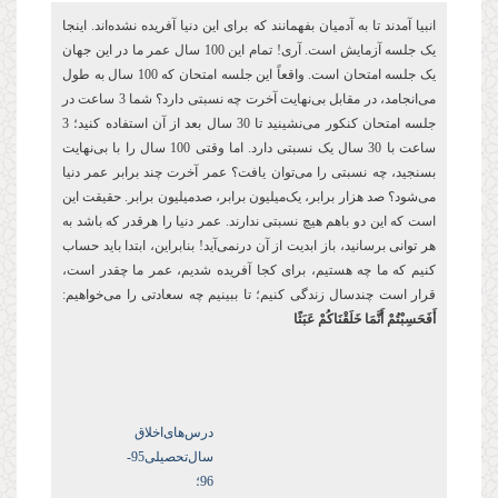
انبیا آمدند تا به آدمیان بفهمانند که برای این دنیا آفریده نشده‌اند. اینجا
یک جلسه آزمایش است. آری! تمام این 100 سال عمر ما در این جهان
یک جلسه امتحان است. واقعاً این جلسه امتحان که 100 سال به طول
می‌انجامد، در مقابل بی‌نهایت آخرت چه نسبتی دارد؟ شما 3 ساعت در
جلسه امتحان کنکور می‌نشینید تا 30 سال بعد از آن استفاده کنید؛ 3
ساعت با 30 سال یک نسبتی دارد. اما وقتی 100 سال را با بی‌نهایت
بسنجید، چه نسبتی را می‌توان یافت؟ عمر آخرت چند برابر عمر دنیا
می‌شود؟ صد هزار برابر، یک‌میلیون برابر، صدمیلیون برابر. حقیقت این
است که این دو باهم هیچ نسبتی ندارند. عمر دنیا را هرقدر که باشد به
هر توانی برسانید، باز ابدیت از آن درنمی‌آید! بنابراین، ابتدا باید حساب
کنیم که ما چه هستیم، برای کجا آفریده شدیم، عمر ما چقدر است،
قرار است چندسال زندگی کنیم؛ تا ببینیم چه سعادتی را می‌خواهیم:
أَفَحَسِبْتُمْ أَنَّمَا خَلَقْنَاكُمْ عَبَثًا
درس‌های‌اخلاق
سال‌تحصیلی‌95-
96؛