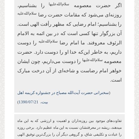
سلام‌الله‌علیها
اگر حضرت معصومه
را بشناسیم،
سلام‌الله‌علیه
روزنه‌ای می‌شود که مقامات حضرت رضا
را بشناسیم؛ امام رضایی که مظهر رأفت الهی است.
آن بزرگوار تنها کسی است که در بین ائمه به الامام
سلام‌الله‌علیه
الرئوف معروفند. ما امام رضا
را دوست
داریم، به خاطر این‌که خدا او را دوست دارد. حضرت
سلام‌الله‌علیها
معصومه
را دوست می‌داریم، چون ایشان
خواهر امام رضاست و شاخه‌ای از آن درخت مبارک
است.
(
سخنرانی حضرت آیت‌الله مصباح در جشنواره کریمه اهل
بیت،
/07/21
1390
)
تفاوت‌های موجود بین روزه‌‏داران و اهمیت و ارزشی كه به این ماه
می‏دهند، ریشه در معرفتشان نسبت به این ماه عظیم دارد. برخی روزه
را عبادت و تكلیفی شاق، و گروهی دیگر آن را بزرگ‌ترین توفیق الهی