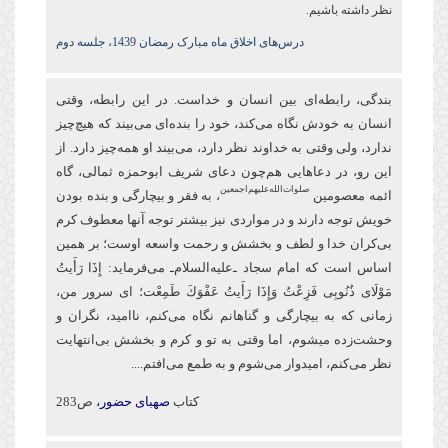
نظر داشته باشیم.
درس‌های اخلاق ماه مبارک رمضان 1439، جلسه دوم
بندگی، رابطه‌ای بین انسان و خداست. در این رابطه، وقتی
انسان به خودش نگاه می‌کند، خود را بنده‌ای می‌بیند که هیچ‌چیز
ندارد، ولی وقتی به خداوند نظر دارد، می‌بیند او همه‌چیز دارد. از
این‌ رو، در دعاهایی هم‌چون دعای شریف ابو‌حمزه ثمالی، گاه
صلوات‌‌الله‌‌عليهم‌‌اجمعين
ائمه معصومین
، به فقر و بیچارگی و بنده بودن
خویش توجه دارند و در مواردی نیز بیشتر توجه آنها معطوف كرم
بی‌کران خدا و لطف و بخشش و رحمت واسعه اوست؛ بر همین
اساس است كه امام سجاد ـ‌علیه‌السلام‌ـ می‌فرماید: إِذَا رَأَیتُ
مَوْلَای ذُنُوبِی فَزِعْتُ وَإِذَا رَأَیتُ عَفْوَكَ طَمِعْت؛ ای سرور من،
زمانی که به بیچارگی و گناهانم نگاه می‌کنم، ناامید، نگران و
وحشت‌زده می‏شوم، اما وقتی به تو و كرم و بخشش بی‌انتهایت
نظر می‌کنم، امیدوار ‏می‌شوم و به طمع می‌افتم....
کتاب
صهبای حضور،
ص283