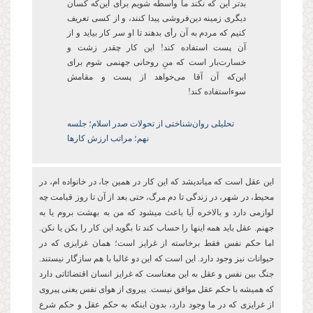
بدتر این که نکند ما واسطه شویم برای این‌که کسان
دیگری زمینه دین‌فروشی پیدا کنند، و از کسی تعریف
کنیم که مردم به آن رأی ‌بدهند تا او سر کار بیاید و از
آن پست‌ استفاده کند! این کار چقدر زشت و
خسارتبار است که منِ روحانی جهنمی شوم برای
اینکه آن آقا می‌خواهد از پست و مقامش
سوءاستفاده کند!
تحلیلی روان‌شناختی از تحولات صدر اسلام؛ جلسه
نهم؛ مراتب ارزش کارها
این عقل است که میاندیشد که این کار در همین جا، در خانواده ام، در
محیط، در شهر، در زندگی تا دم مرگ، حتی بعد از آن تا روز قیامت چه
لوازمی دارد و بالاخره آیا باعث میشود که من به بهشت بروم یا به
جهنم. عقل باید همه اینها را حساب کند تا بگوید این کار را بکن یا نکن.
اما حکم نفس فقط برخاسته از غرایز است؛ همان غرایزی که در
حیوانات نیز وجود دارد. این است که این دو غالبا با هم سازگار نیستند.
جنگ بین نفس و عقل به این معناست که غرایز انسان اقتضائاتی دارد
که همیشه با حکم عقل موافق نیست. پیروی از هوای نفس یعنی پیروی
از غرایزی که در ما وجود دارد، بدون اینکه به حکم عقل و حکم شرع