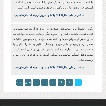
با انتخاب صحيح خودشان، طرف خير را انتخاب نموده و لياقت و
استحقاق دريافت عالي‌ترين کمال وجودي و فيض الهي را پيدا کنند.
س
خنرانی‌های سال1398
؛
بلاها و شرور؛ زمینه امتحان‌های جدید
يکي از مشکل‌ترين صحنه‌هاي عبوديت این است که از يک سو اهتمام به
انجام تکليف داشته باشيم و از سوي ديگر رضايت قلبي به حوادثي که
طبق تقدير الهي واقع مي‌شود. البته همه افراد قدرت جمع بين تکاليف،
تحمل درد و رنج‌هاي مادي دنيوي، و رضايت قلبي به مقدرات الهي با
درجات مختلف را ندارند. رضايت‌ داشتن، شادي، و حتي استقبال از
مصيبت‌هاي سنگين مخصوص کساني است که به درجات عالي ايمان
رسيده باشند.
س
خنرانی‌های سال1398
؛
بلاها و شرور؛ زمینه امتحان‌های جدید
صفحه‌ها
1
2
3
4
5
…
بعدی
انتها »
›