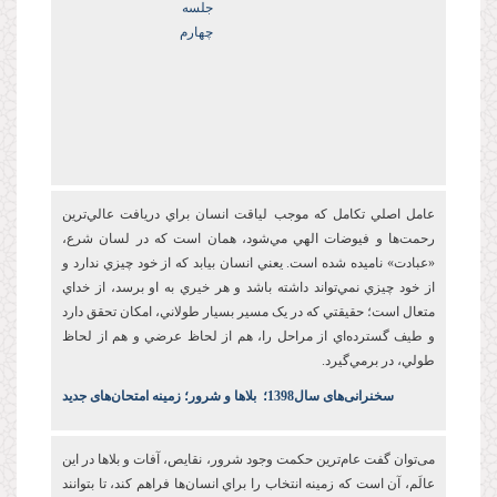
جلسه
چهارم
عامل اصلي تکامل که موجب لياقت انسان براي دريافت عالي‌ترين
رحمت‌ها و فيوضات الهي مي‌شود، همان است که در لسان شرع،
«عبادت» ناميده شده است. يعني انسان بيابد که از خود چيزي ندارد و
از خود چيزي نمي‌تواند داشته باشد و هر خيري به او برسد، از خداي
متعال است؛ حقيقتي که در يک مسير بسيار طولاني، امکان تحقق دارد
و طيف گسترده‌اي از مراحل را، هم از لحاظ عرضي و هم از لحاظ
طولي، در برمي‌گيرد.
س
خنرانی‌های سال1398
؛
بلاها و شرور؛ زمینه امتحان‌های جدید
می‌توان گفت عام‌ترين حکمت وجود شرور، نقايص، آفات و بلاها در اين
عالَم، آن است که زمينه انتخاب را براي انسان‌ها فراهم کند، تا بتوانند