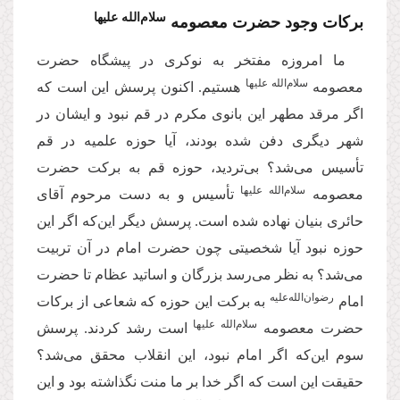
سلام‌الله علیها
برکات وجود حضرت معصومه
ما امروزه مفتخر به نوکری در پیشگاه حضرت
سلام‌الله علیها
معصومه
هستیم. اکنون پرسش این است که
اگر مرقد مطهر این بانوی مکرم در قم نبود و ایشان در
شهر دیگری دفن شده بودند، آیا حوزه علمیه در قم
تأسیس می‌شد؟ بی‌تردید، حوزه قم به برکت حضرت
سلام‌الله علیها
معصومه
تأسیس و به دست مرحوم آقای
حائری بنیان نهاده شده است. پرسش دیگر این‌که اگر این
حوزه نبود آیا شخصیتی چون حضرت امام در آن تربیت
می‌شد؟ به نظر می‌رسد بزرگان و اساتید عظام تا حضرت
رضوان‌الله‌علیه
امام
به برکت این حوزه که شعاعی از برکات
سلام‌الله علیها
حضرت معصومه
است رشد کردند. پرسش
سوم این‌که اگر امام نبود، این انقلاب محقق می‌شد؟
حقیقت این است که اگر خدا بر ما منت نگذاشته بود و این