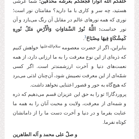
خلقکم الله انوارا فجعلکم بعرشه محدقین؛
شما عرشی
هستید، چه سر و کاری با ما دارید؟ مقامتان نور است؛
نوری که همه نورهای عالم در مقابل آن رنگ می‌بازد و آن
نور خداست
:
اللَّهُ نُورُ السَّمَاوَاتِ وَالْأَرْضِ مَثَلُ نُورِهِ
3
كَمِشْكَاةٍ فِیهَا مِصْبَاحٌ
.
سلام‌الله‌علیها
بنابراین، اگر از حضرت معصومه
خواهش کنیم
که ذره‌ای از این نوع معرفت را به ما ارزانی دارد، از همه
نعمت‌های دنیا و آخرت ارزشمندتر است. اگر کسی
شمّه‌ای از این معرفت نصیبش شود، آن‌چنان لذتی می‌برد
که هیچ‌گاه به حور و قصور اعتنایی نخواهد داشت.
پروردگارا! تو را به حق این عزیزان قسم می‌دهیم که ذره
و شمه‌ای از معرفت، ولایت و محبت آنان را به همه ما
عنایت بفرما و در دنیا و آخرت دست ما را از دامانشان
کوتاه نفرما.
و صلّ علی محمد و آله الطاهرین