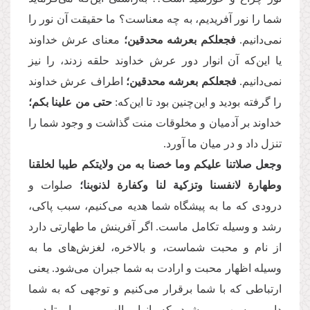
شما را نور آفریدیم، به چه معناست؟ ما حقیقت آن نور را
نمی‌دانیم.
فجعلکم بعرشه محدقین؛
معنای عرش خداوند
یا این‌که آن انوار دور عرش خداوند حلقه زدند، را نیز
نمی‌دانیم.
فجعلکم بعرشه محدقین؛
اطراف عرش خداوند
را گرفته بودید و این‌چنین بود تا این‌که:
حتی من علینا بکم؛
خداوند بر آدمیان و مخلوقات منت گذاشت و وجود شما را
تنزل داد و در میان ما آورد.
وجعل صلاتنا علیکم وما خصنا به من ولایتکم طیبا لخلقنا
وطهارة لانفسنا وتزکیة لنا وکفارة لذنوبنا؛
صلوات و
درودی که ما به پیشگاه شما هدیه می‌کنیم، سبب پاکی،
رشد و وسیله تکامل ماست. اگر آفرینش ما طهارتی دارد
از نام و محبت شماست، و بالاخره، لغزش‌های ما به
وسیله اظهار محبت و ارادت به شما جبران می‌شود. یعنی
ارتباطی که با شما برقرار می‌کنیم و توجهی که به شما
داریم، سبب می‌شود که انوار الهی بر ما بتابد و