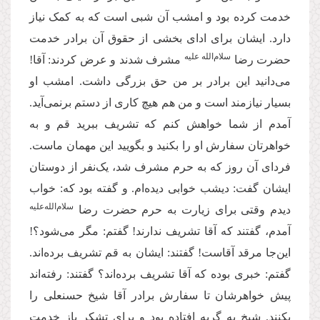
خدمت کرده بود و امشب آن شبی است که به کمک نیاز
دارد. ایشان برای ادای بخشی از حقوق آن برادر خدمت
سلام‌الله علیه
حضرت رضا
مشرف شدند و عرض کردند: آقا!
می‌دانید این برادر بر من حق بزرگی داشت. امشب او
بسیار نیازمند است و من هم هیچ کاری از دستم برنمی‌آید.
آمدم از شما خواهش کنم که تشریف ببرید قم و به
خواهرتان سفارش او را بکنید و بگویید این مهمان ماست.
فردای آن روز که به حرم مشرف شد، یک‌نفر از دوستان
ایشان گفت: دیشب خوابی دیده‌ام. و گفته بود که: خواب
سلام‌الله‌علیه
دیدم وقتی برای زیارت به حرم حضرت رضا
آمدم، گفتند که آقا تشریف ندارند! گفتم: مگر می‌شود؟!
این‌جا مرقد آقاست! گفتند: ایشان به قم تشریف برده‌اند.
گفتم: خبری بوده که آقا تشریف برده‌اند؟ گفتند: رفته‌اند
پیش خواهرشان تا سفارش برادر آقا شیخ حسنعلی را
بکنند. شیخ به گریه افتاده بود و برای تشکر باز خدمت