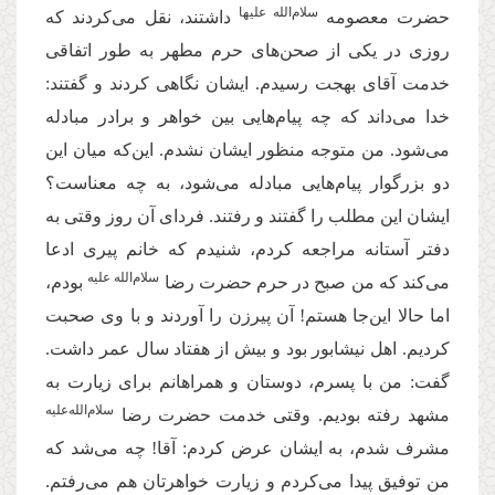
سلام‌الله علیها
حضرت معصومه‌
داشتند، نقل می‌کردند که
روزی در یکی از صحن‌های حرم مطهر به طور اتفاقی
خدمت آقای بهجت رسیدم. ایشان نگاهی کردند و گفتند:
خدا می‌داند که چه پیام‌هایی بین خواهر و برادر مبادله
می‌شود. من متوجه منظور ایشان نشدم. این‌که میان این
دو بزرگوار پیام‌هایی مبادله می‌شود، به چه معناست؟
ایشان این مطلب را گفتند و رفتند. فردای آن روز وقتی به
دفتر آستانه مراجعه کردم، شنیدم که خانم پیری ادعا
سلام‌الله علیه
می‌کند که من صبح در حرم حضرت رضا
بودم،
اما حالا این‌جا هستم! آن پیرزن را آوردند و با وی صحبت
کردیم. اهل نیشابور بود و بیش از هفتاد سال عمر داشت.
گفت: من با پسرم، دوستان و همراهانم برای زیارت به
سلام‌الله‌علیه
مشهد رفته بودیم. وقتی خدمت حضرت رضا
مشرف شدم، به ایشان عرض کردم: آقا! چه می‌شد که
من توفیق پیدا می‌کردم و زیارت خواهرتان هم می‌رفتم.