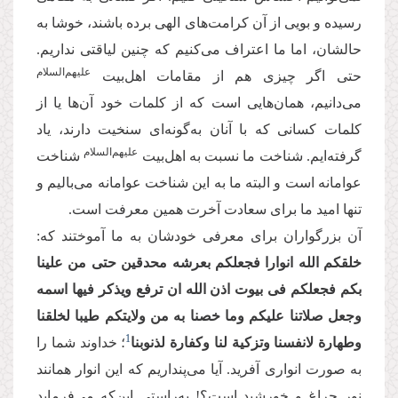
رسیده و بویی از آن کرامت‌های الهی برده باشند، خوشا به
حالشان، اما ما اعتراف می‌کنیم که چنین لیاقتی نداریم.
علیهم‌السلام
حتی اگر چیزی هم از مقامات اهل‌بیت
می‌دانیم، همان‌هایی است که از کلمات خود آن‌ها یا از
کلمات کسانی که با آنان به‌گونه‌ای سنخیت دارند، یاد
علیهم‌السلام
گرفته‌ایم. شناخت ما نسبت به اهل‌بیت
شناخت
عوامانه است و البته ما به این شناخت عوامانه می‌بالیم و
تنها امید ما برای سعادت آخرت همین معرفت است.
آن بزرگواران برای معرفی خودشان به ما آموختند که:
خلقکم الله انوارا فجعلکم بعرشه محدقین حتی من علینا
بکم فجعلکم فی بیوت اذن الله ان ترفع ویذکر فیها اسمه
وجعل صلاتنا علیکم وما خصنا به من ولایتکم طیبا لخلقنا
1
وطهارة لانفسنا وتزکیة لنا وکفارة لذنوبنا
؛ خداوند شما را
به صورت انواری آفرید. آیا می‌پنداریم که این انوار همانند
نور چراغ و خورشید است؟! به‌راستی این‌که می‌فرماید