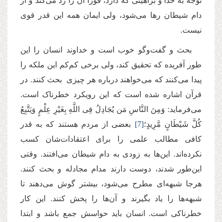
توجه به خدا و براهینی که دارد، فورا آن را رد می‌کند و از
دام شیطان رها می‌شود، ولی ایمان همه این قدر قوی
نیست.
بحث و گفت‌وگو خوب است و خداوند انسان را این
طور آفریده که تحقیق کند، ولی برخی کم‌کم این ملکه را
پیدا می‌کنند که می‌خواهند درباره هر چیزی بحث کنند. در
قرآن اشاره شده است که این رویکرد خطرناک است.
می‌فرماید: وَمِنَ النَّاسِ مَن یُجَادِلُ فِی اللَّهِ بِغَیْرِ عِلْمٍ وَیَتَّبِعُ
كُلَّ شَیْطَانٍ مَّرِیدٍ؛
[7]
بعضی از مردم هستند که به قدر
کافی مطالب علمی را برای اعتقادات‌شان کسب
نکرده‌اند. این‌ها به زودی‌ به دام شیطان می‌افتند. وقتی
این‌طور شدند، دوست دارند مدام مجادله و بحث کنند.
هرجا شبهه‌ای مطرح می‌شود، بیشتر گوش می‌دهند تا
شبهه‌ها را یاد بگیرند و آن‌ها را پخش کنند. این کار
خطرناکی است. انسان باید حواسش جمع باشد و ابتدا