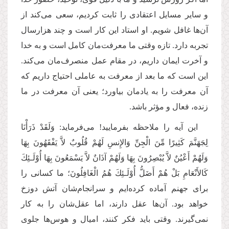
و سایر مسایل اعتقادی را ثابت کردیم، سعی می‌کند از
آن‌ها غافل شویم. او استاد این کار است و چند هزارسال
تجربه دارد. تازه وقتی ما معرفت‌مان کامل است و به خدا
و آخرت ایمان داریم، در مقام عمل منصرف‌مان می‌کند.
این‌ است که ما بعد از معرفت به عاملی احتیاج داریم که
آن معرفت را به یادمان بیاورد؛ یعنی آن معرفت در ما
زنده، فعال و مؤثر باشد.
این آیه را ملاحظه بفرمایید! می‌فرماید: وَلَقَدْ ذَرَأْنَا
لِجَهَنَّمَ كَثِیرًا مِّنَ الْجِنِّ وَالإِنسِ لَهُمْ قُلُوبٌ لاَّ یَفْقَهُونَ بِهَا
وَلَهُمْ أَعْیُنٌ لاَّ یُبْصِرُونَ بِهَا وَلَهُمْ آذَانٌ لاَّ یَسْمَعُونَ بِهَا أُوْلَـئِكَ
كَالأَنْعَامِ بَلْ هُمْ أَضَلُّ أُوْلَـئِكَ هُمُ الْغَافِلُونَ؛ ما کسانی را
برای جهنم آماده کرده‌ایم و سرانجام‌شان آتش دوزخ
خواهد بود. آن‌ها عقل دارند، اما عقل‌شان را به کار
نمی‌گیرند. وقتی باید فکر کنند، امیال و هوس‌ها جلوی