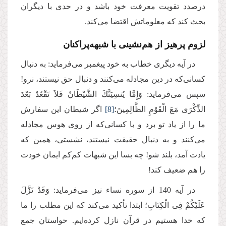
درصدد تقویت معرفت خود باشد و در حدی با دیگران
بحث کند که معلوماتش اقتضا می‌کند.
لزوم پرهیز از هم‌نشینی با شبهه‌پراکنان
در آیه دیگری خطاب به خود پیغمبر می‌فرماید: به دنبال
کسانی‌که در دین مجادله می‌کنند و دنبال حق نیستند، نرو!
سپس می‌فرماید: وَإِمَّا یُنسِیَنَّكَ الشَّیْطَانُ فَلاَ تَقْعُدْ بَعْدَ
الذِّكْرَى مَعَ الْقَوْمِ الظَّالِمِینَ؛
[8]
اگر شیطان این سفارش
ما را از یاد تو برد و با کسانی‌که از روی هوس مجادله
می‌کنند و به دنبال حقیقت نیستند، نشستی، همین که
یادت آمد، بلند شو! چه بسا این شبهات کم‌کم ایمان خودت
را هم ضعیف کند!
در آیه 140 از سوره نساء نیز می‌فرماید: وَقَدْ نَزَّلَ
عَلَیْكُمْ فِی الْكِتَابِ؛ ابتدا تأکید می‌کند که این مطلب را ما
که خدا هستیم در قرآن نازل کرده‌ایم. حواستان جمع