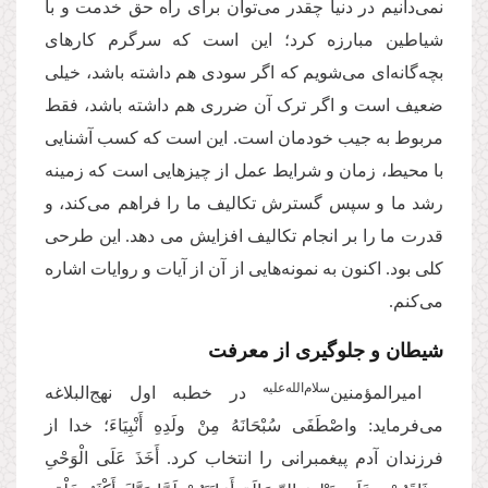
نمی‌دانیم در دنیا چقدر می‌توان برای راه حق خدمت و با
شیاطین مبارزه کرد؛ این است که سرگرم کارهای
بچه‌گانه‌ای می‌شویم که اگر سودی هم داشته باشد، خیلی
ضعیف است و اگر ترک آن ضرری هم داشته باشد، فقط
مربوط به جیب خودمان است. این است که کسب آشنایی
با محیط، زمان و شرایط عمل از چیزهایی است که زمینه
رشد ما و سپس گسترش تکالیف ما را فراهم می‌کند، و
قدرت ما را بر انجام تکالیف افزایش می دهد. این طرحی
کلی‌ بود. اکنون به نمونه‌هایی از آن از آیات و روایات اشاره
می‌کنم.
شیطان و جلوگیری از معرفت
سلام‌الله‌علیه
امیرالمؤمنین‌
در خطبه اول نهج‌البلاغه
می‌فرماید: واصْطَفَى سُبْحَانَهُ مِنْ ولَدِهِ أَنْبِیَاءَ؛ خدا از
فرزندان آدم پیغمبرانی را انتخاب کرد. أَخَذَ عَلَى الْوَحْیِ