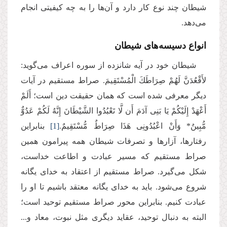
شیطان چند نوع کار دارد و آن‌ها را به چه کیفیتی انجام
می‌دهد.
انواع دسیسه‌های شیطان
شیطان خود در آیه شانزده از سوره اعراف می‌گوید:
لأَقْعُدَنَّ لَهُمْ صِرَاطَكَ الْمُسْتَقِیمَ. صراط مستقیم در آیات
دیگر معرفی شده است که همان حقیقت دین است؛ أَلَمْ
أَعْهَدْ إِلَیْكُمْ یَا بَنِی آدَمَ أَن لَّا تَعْبُدُوا الشَّیْطَانَ إِنَّهُ لَكُمْ عَدُوٌّ
مُّبِینٌ* وَأَنْ اعْبُدُونِی هَذَا صِرَاطٌ مُّسْتَقِیمٌ.
[1]
بنابراین
رفتارها، آزارها و تصرفات شیطان همه پیرامون همین
صراط مستقیم که مسیر عبادت و اطاعت خداست،
شکل می‌گیرد. صراط مستقیم از اعتقاد به خدای یگانه
شروع می‌شود. باید به خدای یگانه معتقد باشیم تا او را
عبادت کنیم. بنابراین محور صراط مستقیم توحید است؛
البته به دنبال توحید، عقاید دیگری مثل نبوت، معاد و...