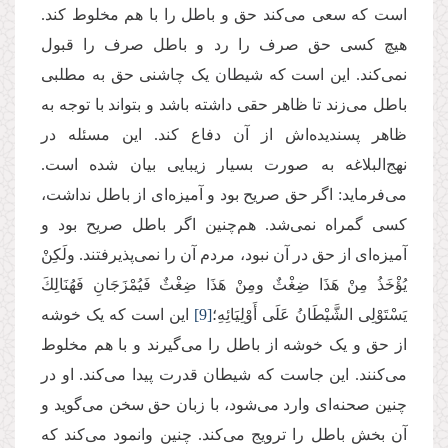
است که سعی می‌کند حق و باطل را با هم مخلوط کند.
هیچ کسی حق صرف را رد و باطل صرف را قبول
نمی‌کند. این است که شیطان یک چاشنی حق به مطلبی
باطل می‌زند تا ظاهر حقی داشته باشد و بتواند با توجه به
ظاهر پسندیده‌اش از آن دفاع کند. این مسئله در
نهج‌البلاغه به صورت بسیار زیبایی بیان شده است.
می‌فرماید: اگر حق صریح بود و آمیزه‌ای از باطل نداشت،
کسی گمراه نمی‌شد. هم‌چنین اگر باطل صریح بود و
آمیزه‌‌ای از حق در آن نبود، مردم آن را نمی‌پذیرفتند. ولَكِنْ
یُؤْخَذُ مِنْ هَذَا ضِغْثٌ‏ ومِنْ هَذَا ضِغْثٌ فَیُمْزَجَانِ فَهُنَالِكَ
یَسْتَوْلِی الشَّیْطَانُ عَلَى أَوْلِیَائِهِ؛
[9]
این است که یک خوشه
از حق و یک خوشه از باطل را می‌گیرند و با هم مخلوط
می‌کنند. این جاست که شیطان قدرت پیدا می‌کند. او در
چنین صحنه‌ای وارد می‌شود، با زبان حق سخن می‌گوید و
آن بخش باطل را ترویج می‌کند. چنین وانمود می‌کند که