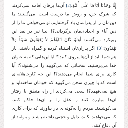
إِنَّا وَجَدْنَا آبَاءنَا عَلَى أُمَّةٍ.
[2]
آن‌ها برهان اقامه نمی‌کردند
که شرک حق، و روش ما درست است. می‌گفتند: ما
دین‌مان را از پدرانمان یاد گرفته‌ایم. تو می‌خواهی ما را از
دین آباء و اجدادی‌مان برگردانی؟! انبیا نیز در نقد این
رویکرد می‌گفتند: أَوَلَوْ كَانَ آبَاؤُهُمْ لاَ یَعْقِلُونَ شَیْئاً وَلاَ
یَهْتَدُونَ؛
[3]
اگر پدران‌تان اشتباه کرده و گمراه باشند، باز
هم شما باید از آن‌ها پیروی کنید؟! آیا این‌هایی که به عنوان
خدا می‌پرستید، سخنانی که می‌گویید را می‌شنوند؟! آیا
کاری برای شما انجام می‌دهند؟! این چه کارجاهلانه‌ای
است که با چیزی سخن می‌گویید که خودتان ساخته‌اید و
هیچ نمی‌فهمد؟! سعی می‌کردند از راه منطق با رفتار
آن‌ها مبارزه کنند و عقل را بر آن‌ها حاکم کنند.
می‌کوشیدند مردم را به‌گونه‌ای بار بیاورند که برای کاری
که می‌خواهند بکنند، دلیل و حجتی داشته باشند و بتوانند از
آن دفاع کنند.