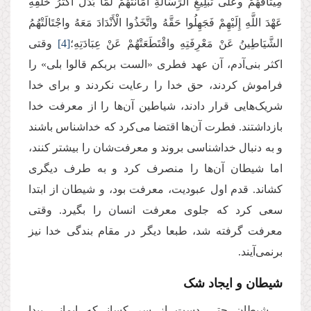
مِیثَاقَهُمْ وعَلَى تَبْلِیغِ الرِّسَالَةِ أَمَانَتَهُمْ لَمَّا بَدَّلَ أَكْثَرُ خَلْقِهِ
عَهْدَ اللَّهِ إِلَیْهِمْ فَجَهِلُوا حَقَّهُ واتَّخَذُوا الْأَنْدَادَ مَعَهُ واجْتَالَتْهُمُ‏
الشَّیَاطِینُ عَنْ مَعْرِفَتِهِ واقْتَطَعَتْهُمْ عَنْ عِبَادَتِهِ؛
[4]
وقتی
اکثر بنی‌آدم، آن عهد فطری «الست بربکم قالوا بلی» را
فراموش کردند، حق خدا را رعایت نکردند و برای خدا
شریک‌هایی قرار دادند، شیاطین آن‌ها را از معرفت خدا
بازداشتند. فطرت آن‌ها اقتضا می‌کرد که خداشناس باشند
و به دنبال خداشناسی بروند و معرفت‌شان را بیشتر کنند،
اما شیطان آن‌ها را منصرف‌‌ کرد و به طرف دیگری
کشاند. قدم اول عبودیت، معرفت بود، و شیطان از ابتدا
سعی کرد که جلوی معرفت انسان را بگیرد. وقتی
معرفت گرفته شد، طبعا دیگر در مقام بندگی خدا نیز
برنمی‌آیند.
شیطان و ایجاد شک
شیطان حتی دست از سر کسانی‌که ایمانی پیدا