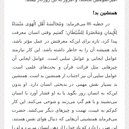
همنشین بد!
در خطبه 86 می‌فرماید: وَمُجَالَسَةَ أَهْلِ الْهَوَى مَنْسَاةٌ
لِلْإِیمَانِ‏ وَمَحْضَرَةٌ لِلشَّیْطَانِ؛ گفتیم وقتی انسان معرفت
پیدا کرد، تازه برای این‌که معرفتش در عمل مؤثر باشد،
باید همیشه آن را به خاطر داشته باشد. این کار نیازمند
عوامل ایجابی و عوامل سلبی است. عوامل ایجابی آن
چیزهایی مثل قرائت قرآن و بحث‌های علمی است.
عوامل سلبی آن نیز اجتناب از همنشین بد است. همنشین
بد بسیار نقش مهمی در بدبختی انسان دارد. او بدون
این‌که به انسان زور بگوید یا به او فشار آورد با انسان
می‌نشیند و با هم گپ می‌زنند و شوخی می‌کنند. این کار
کم‌کم به غیبت، تهمت و چیزهای دیگر می‌کشد. حضرت
می‌فرماید همنشینی آن‌هایی که دنبال هوای نفس هستند،
این ضرر را دارد که یاد خدا را از ذهن انسان می‌برد و او را