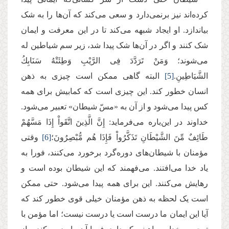
کرده‌اند نیز برنمی‌دارد و سعی می‌کند که آن‌ها را به شک
بیاندازد. او ایجاد شبهه می‌کند تا در این معرفت و ایمان
شک کنند و اگر در آن‌ها شک پیدا شد، زیر سم شیاطین له
می‌شوند؛ وَمَنْ تَرَدَّدَ فِی الرَّیْبِ وَطِئَتْهُ سَنَابِكُ
الشَّیَاطِینِ.
[5]
البته گاهی ممکن است چیزی به ذهن
انسان خطور کند. این چیزی است که کمابیش برای همه
کس پیدا می‌شود و از آن به «مسّ شیطان» تعبیر می‌شود.
خداوند در این‌باره می‌فرماید: إِنَّ الَّذِینَ اتَّقَواْ إِذَا مَسَّهُمْ
طَائِفٌ مِّنَ الشَّیْطَانِ تَذَكَّرُواْ فَإِذَا هُم مُّبْصِرُونَ؛
[6]
وقتی
مؤمنان با شیطان‌های دوره‌گرد برخورد می‌کنند، فورا به
یاد خدا می‌افتند. می‌فهمند که این شیطان بوده است و
رهایش می‌کنند. این برای همه پیدا می‌شود. حتی ممکن
است یک لحظه به ذهن مؤمنان خیلی قوی خطور کند که
آیا این ایمان ما درست است یا درست نیست؛ اما مؤمن با