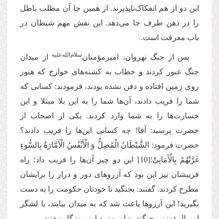
این دو از هم انفکاک‌ناپذیرند. از همین جا آن مطلب باطل
را در ذهن طرف جا می‌دهد. این نقش مهم شیطان در
باب معرفت است.
سلام‌الله‌علیه
پس از جنگ نهروان، امیرمؤمنان‌
از میدان
جنگ عبور کردند و خطاب به کشته‌های خوارج که هنوز
روی زمین افتاده و دفن نشده بودند، فرمودند: کسانی که
شما را فریب دادند، آن‌ها شما را به این بلا مبتلا و این
خسارت‌ها را به شما وارد کردند. یکی از اصحاب از
حضرت پرسید: آقا! چه کسانی این‌ها را فریب دادند؟
حضرت فرمود: الشَّیْطَانُ الْمُضِلُّ وَ الْأَنْفُسُ الْأَمَّارَةُ بِالسُّوءِ
غَرَّتْهُمْ بِالْأَمَانِیِّ؛
[10]
این دو چیز آن‌ها را فریب‌ داد؛ راه
فریبشان نیز این بود که آرزوهای دور و دراز را برایشان
مطرح کردند. گفتند: بجنگید تا خودتان حکومت را به دست
بگیرید! این آرزوها باعث شد که به میدان بیایند، با لشگر
امیرالمؤمنین بجنگند، و امروز به این روزگار بیفتند.