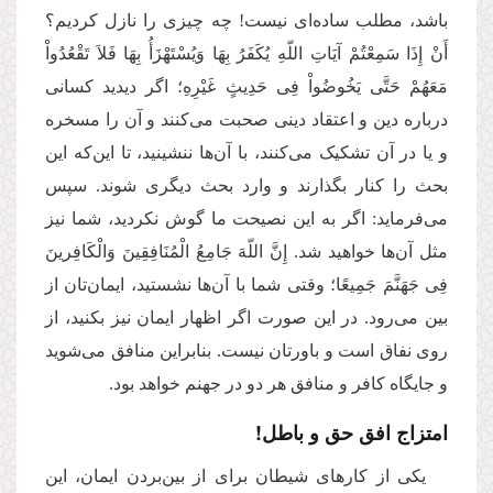
باشد، مطلب ساده‌ای نیست! چه چیزی را نازل کردیم؟
أَنْ إِذَا سَمِعْتُمْ آیَاتِ اللّهِ یُكَفَرُ بِهَا وَیُسْتَهْزَأُ بِهَا فَلاَ تَقْعُدُواْ
مَعَهُمْ حَتَّى یَخُوضُواْ فِی حَدِیثٍ غَیْرِهِ؛ اگر دیدید کسانی
درباره دین و اعتقاد دینی صحبت می‌کنند و آن را مسخره
و یا در آن تشکیک می‌کنند، با آن‌ها ننشینید، تا این‌که این
بحث را کنار بگذارند و وارد بحث دیگری شوند. سپس
می‌فرماید: اگر به این نصیحت ما گوش نکردید، شما نیز
مثل آن‌ها خواهید شد. إِنَّ اللّهَ جَامِعُ الْمُنَافِقِینَ وَالْكَافِرینَ
فِی جَهَنَّمَ جَمِیعًا؛ وقتی شما با آن‌ها نشستید، ایمان‌تان از
بین می‌رود. در این صورت اگر اظهار ایمان نیز بکنید، از
روی نفاق است و باورتان نیست. بنابراین منافق می‌شوید
و جایگاه کافر و منافق هر دو در جهنم خواهد بود.
امتزاج افق حق و باطل!
یکی از کارهای شیطان برای از بین‌بردن ایمان، این