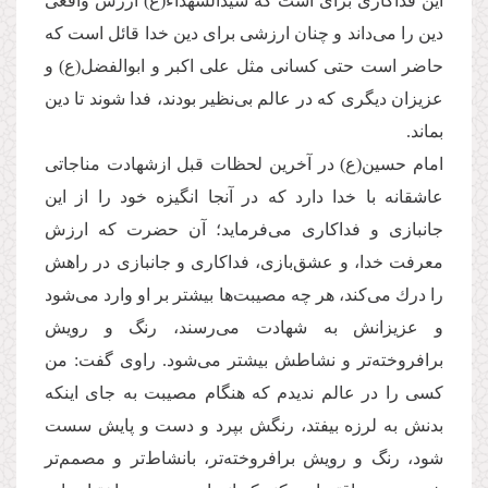
این فداکاری برای است که سیدالشهداء(ع) ارزش واقعی
دین را می‌‌داند و چنان ارزشی برای دین خدا قائل است كه
حاضر است حتی کسانی مثل علی اكبر و ابوالفضل(ع) و
عزیزان دیگری كه در عالم بی‌‌نظیر بودند، فدا شوند تا دین
بماند.
امام حسین(ع) در آخرین لحظات قبل ازشهادت مناجاتی
عاشقانه با خدا دارد که در آنجا انگیزه خود را از این
جانبازی و فداکاری می‌فرماید؛ آن حضرت که ارزش
معرفت خدا، و عشق‌بازی، فداكاری و جانبازی در راهش
را درك می‌‌كند، هر چه مصیبت‌ها بیشتر بر او وارد می‌‌شود
و عزیزانش به شهادت می‌‌رسند، رنگ و رویش
برافروخته‌‌تر و نشاطش بیشتر می‌‌شود. راوی گفت: من
كسی را در عالم ندیدم كه هنگام مصیبت به جای اینكه
بدنش به لرزه بیفتد، رنگش بپرد و دست و پایش سست
شود، رنگ و رویش برافروخته‌‌تر، بانشاط‌تر و مصمم‌‌تر