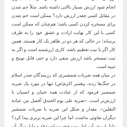
انجام شود ارزش بسیار بالایی داشته باشد. مثلاً خم شدن
در مقابل كسی چقدر ارزش دارد؟ ممكن است خم شدن
برای مسخره کردن کسی باشد؛ هم‌چنان که ممكن است
کسی با این کار نهایت ارادت و عشق خود را به طرف
برساند؛ در حالی که هر دو در ظاهر یک کار هستند. همین
کار اگر با نیت تعظیم باشد، کاری ارزشمند است و اگر به
نیت تمسخر باشد ارزش منفی دارد و حتی قابل توبیخ و
تنبیه است.
در میان همه ضربات شمشیری که رزمندگان صدر اسلام
در جنگ‌ها زدند، پیغمبر اکرم(ص) تنها در مورد یک ضربه
شمشیر فرمود که از عبادت همه جنیان و انسیان با
ارزش‌تر است. «ضربة علی یوم الخندق أفضل من عبادة
الثقلین». مقدار و شكل این ضربه با ضربات شمشیر
دیگران تفاوتی نداشت. اما چرا این ضربه برتری پیدا كرد؟
دلیل ارزش آن، اول نیت حضرت امیر(ع)، و دلیل دیگر آن