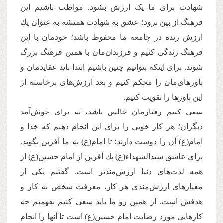
شهادت برای ما یک ارزش بشود. مواظب باشیم این
فرهنگ از بین نرود؛ عشق به شهادت همیشه به عنوان یك
ارزش زنده در جامعه ما محفوظ باشد؛ خودمان با این
فرهنگ زندگی كنیم و فرزندان‌مان با همین فرهنگ بزرگ
شوند. برای اینكه بتوانیم چنین باشیم ابتدا باید عقایدمان و
باورهای‌مان را محکم کنیم و بعد ارزش‌های برخاسته از
این باورها را تقویت کنیم.
سعی کنیم رفتارمان خالص باشد، نه برای خوش‌آمد
دیگران؛ هر کار خوبی را برای این انجام دهیم كه خدا و
امام(ع) آن را دوست دارند؛ تا امام(ع) به ما آفرین بگوید.
برای عاشق سیدالشهداء(ع) یك آفرین از امام حسین(ع) از
همه لذت‌های دنیا ارزش‌مندتر است. گفتیم یکی از
معیارهای ارزش‌مندی هر کار، معرفت شخص به كار و
هدفش است. از همین رو ما باید سعی کنیم بفهمیم چه
کارهایی مورد رضایت امام حسین(ع) است تا آنها را انجام