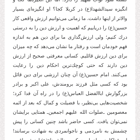
انگیزه سیدالشهدا(ع) در كربلا كجا؟ او انگیزه‌ای بسیار
والاتر از اینها داشت. ما زمانی می‌‌توانیم ارزش واقعی كار
حسین(ع) را دریابیم كه اهمیت و ارزش دین را به درستی
درك كنیم؛ ولی ارزش‌گذاری ما برای دین هم به اندازه
فهم خودمان است و رفتار ما نشان می‌‌دهد كه چه میزان
برای دین ارزش قائلیم. كسانی معرفتی صحیح از ارزش
دین دارند كه حتی كوچك‌ترین احكام دین را رعایت
می‌كنند. امام حسین(ع) آن چنان ارزشی برای دین قائل
بود كه کسی مثل فرزند برومندش، علی اكبر و برادر
بزرگوارش اباالفضل العباس(ع) را در راه آن فدا کرد؛
شخصیت‌هایی بی‌‌نظیر، با فضیلت و كمال که بعد از ائمه
معصومین ـ‌صلوات الله علیهم اجمعین‌ـ همتایی برایشان
نمی‌توان یافت. كسی حاضر باشد چنین کسانی را پیش
چشمش به نامردمی و ناجوانمردی به شهادت برسانند!