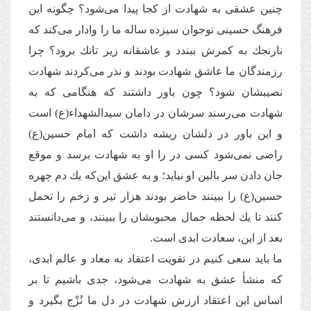
چنین عشقی به شهادت از كجا پیدا می‌‌شود؟ چگونه این
فرهنگ حسینی نوجوان سیزده ساله ما را وادار می‌‌كند كه
نارنجك به كمرش ببندد و عاشقانه زیر تانك برود؟ چرا
رزمندگان ما عاشق شهادت بودند و نذر می‌‌كردند شهادت
نصیبشان شود؟ چون باور داشتند که هنگامی كه به
شهادت می‌‌رسند سرشان در دامان سیدالشهداء(ع) است
و این باور در دلشان ریشه داشت که امام حسین(ع)
راضی نمی‌‌شود كسی در را او به شهادت برسد و موقع
جان دادن سر بالین او نیاید؛ و به عشق این‌كه یك دم چهره
حسین(ع) را ببینند حاضر بودند هزار تیر و زخم را تحمل
كنند تا یك لحظه جمال محبوبشان را ببینند، و می‌‌دانستند
بعد از این، سعادت ابدی است.
ما باید سعی كنیم در تقویت اعتقاد به معاد و عالم ابدی،
كه منشأ عشق به شهادت می‌‌شود، جدی باشیم تا بر
اساس این اعتقاد ارزش شهادت در دل ما نُزْج بگیرد و