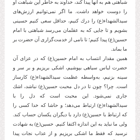
شباهتی هم به آنها پیدا كند، خداوند به خاطر این شباهت او
را دوست خواهد داشت. ما اگر نمی‌‌توانیم ارزش‌های
سیدالشهداء(ع) را درك كنیم، حداقل سعی كنیم حسینی
بشویم و تا جایی كه به عقلمان می‌‌رسد شباهتی با امام
حسین(ع) پیدا كنیم؛ تا نامی از خدمت‌گزاری آن حضرت بر
ما بماند.
همین مقدار انتساب به امام حسین(ع) كه در عزای آن
حضرت لباس سیاهی بپوشیم، اشكی بریزیم و بر سر و
سینه بزنیم، به‌واسطه عظمت سیدالشهداء(ع) كارساز
است. چرا؟ چون تا در دل محبت حسین(ع) نباشد، اشك
جاری نمی‌شود. این محبت است که دل را با
سیدالشهداء(ع) ارتباط می‌‌دهد؛ و حاشا كه خدا كسی را
كه ارتباط با حسین(ع) دارد با دیگران یكسان حساب كند.
ولی ما نباید به این اندازه اكتفا كنیم. حسین(ع) به شهادت
نرسید كه فقط ما اشكی بریزیم و از عذاب نجات پیدا