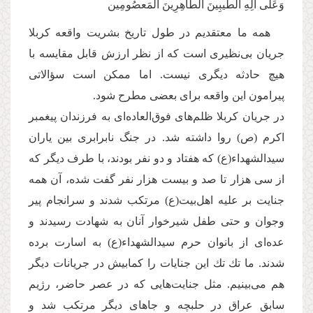
وَعَلَی آلِهِ الطَّیبِینَ الطَّاهِرِینَ المَعصُومِین
همه ما معتقدیم در طول تاریخ بشریت واقعه كربلا
جریان بی‌‌نظیری است كه از نظر ارزش قابل مقایسه با
هیچ حادثه دیگری نیست. اما ممكن است سؤالاتی
پیرامون این واقعه برای بعضی مطرح شود.
در جریان كربلا ظلم‌‌های فوق‌العاده‌‌ای به فرزندان پیغمبر
اكرم (ص) روا داشته شد. در جنگ نابرابری بین یاران
سیدالشهداء(ع) كه هفتاد و دو نفر بودند، با طرف دیگر که
از سی هزار تا صد و بیست هزار نفر گفت شده، آن همه
جنایت بر علیه اهل‌بیت(ع) مرتكب شدند و سرانجام پیر
وجوان و حتی طفل شیرخوار آنان به شهادت رسیدند و
عده‌‌ای از بانوان حرم سیدالشهداء(ع) به اسارت برده
شدند. ما تك تك این جنایات را کمابیش در جریانات دیگر
هم می‌‌بینیم. مثل جنایت‌هایی كه در عصر حاضر، رژیم
سابق عراق در حلبچه و جاهای دیگر مرتكب شد و