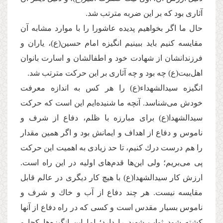
آثاری بود که بر این ضربه مترتب شد.
حال ما اگر بخواهیم پدیده عاشورا را با موارد مشابه آن
مقایسه كنیم باید ببینیم انگیزه امام حسین(ع)، یاران و
فرزندانشان از شهادت خود و اطفالشان و اسارت بانوان
اهل‌بیت(ع) چه بود و چه آثاری بر این حركت مترتب شد.
انگیزه سیدالشهداء(ع) را هر كس به اندازه معرفت
خودش می‌‌شناسد. آنچه ما شنیده‌ایم این است که حركت
سیدالشهدا(ع) برای مبارزه با ظلم، دفاع از شرف و
ناموس و دفاع از اهداف و ایمانش بود و اگر همین مقدار
را هم درست درك كنیم، تا حد زیادی به اهمیت این حركت
پی می‌‌بریم؛ ولی این‌‌ها قدم‌های اولیه در این راه است.
ارزش كار سیدالشهدا(ع) با هیچ كار دیگری در عالم قابل
مقایسه نیست. هر چند دفاع از آب و خاك و شرف و
ناموس بسیار مقدس است و كسی كه در راه دفاع از آنها
كشته شود ثواب شهید را دارد؛ اما این انگیزه‌ها كجا و