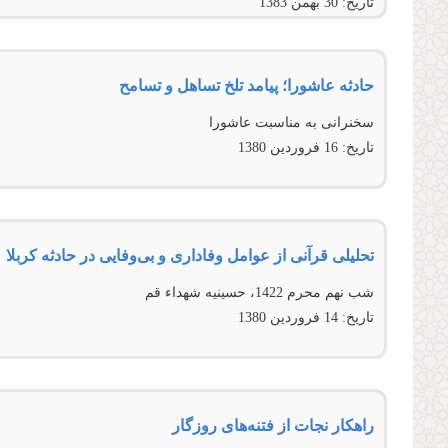
تاریخ:
30 بهمن 1383
حادثه عاشورا؛ پيامد تلخ تساهل و تسامح
سخنرانی به مناسبت عاشورا
تاریخ:
16 فروردين 1380
تحلیلی قرآنی از عوامل وفاداری و بی‌وفایی در حادثه کربلا
شب نهم محرم 1422، حسينیه شهداء قم
تاریخ:
14 فروردين 1380
راهکار نجات از فتنه‌های روزگار