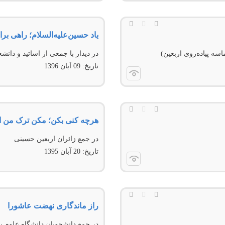
یاد حسین‌علیه‌‌السلام؛ راهی برا
سه پیاده‌روی اربعین)
در دیدار با جمعی از اساتید و دانش
تاریخ:
09 آبان 1396
هرچه کنی بکن؛ مکن ترک من ای
در جمع زائران اربعين حسينی
تاریخ:
20 آبان 1395
راز ماندگاری نهضت عاشورا
در جمع دانشجويان دانشگاه علوم پ