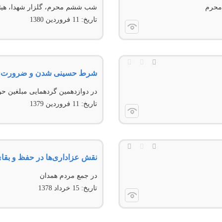
 محرم
شب ششم محرم، گلزار شهدا، هیئ
تاریخ:
11 فروردين 1380
شرط حسینی شدن و ضرورت اح
در دوازدهمین گردهمایى مبلغین حو
تاریخ:
11 فروردين 1379
نقش عزاداری‌ها در حفظ و بقا
در جمع مردم همدان
تاریخ:
15 خرداد 1378