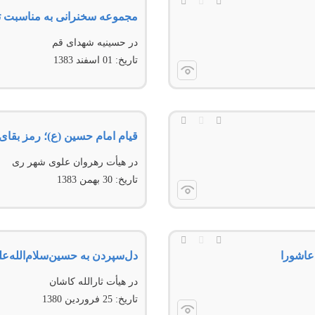
مجموعه سخنرانى به مناسبت تاسوعا و 
در حسينیه‌ شهدای قم
تاریخ:
01 اسفند 1383
قیام امام حسین (ع)؛ رمز بقای
در هیأت رهروان علوى شهر رى
تاریخ:
30 بهمن 1383
عاشورا
دل‌سپردن به حسین‌سلام‌‌الله‌‌ع
در هیأت ثارالله کاشان
تاریخ:
25 فروردين 1380