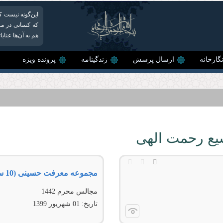
این‌گونه نیست ک
که کسانی در مرح
هم به آن‌ها عنای
گارخانه
ارسال پرسش
زندگینامه
پرونده ویژه
سیع رحمت الهی
مجموعه معرفت حسینی (10 سخنرانی )
مجالس محرم 1442
تاریخ:
01 شهريور 1399