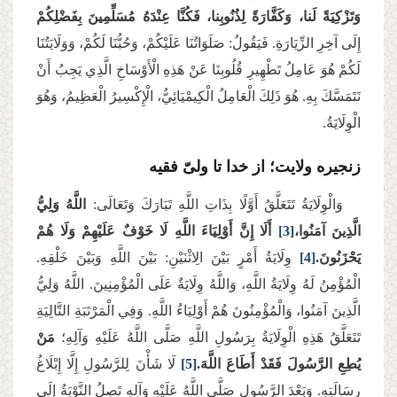
وَتَزْكِيَةً لَنا، وَكَفَّارَةً لِذُنُوبِنا، فَكُنَّا عِنْدَهُ مُسَلِّمِينَ بِفَضْلِكُمْ
إِلَى آخِرِ الزِّيَارَةِ. فَيَقُولُ: صَلَوَاتُنَا عَلَيْكُمْ، وَحُبُّنَا لَكُمْ، وَوَلَايَتُنَا
لَكُمْ هُوَ عَامِلُ تَطْهِيرِ قُلُوبِنَا عَنْ هَذِهِ الْأَوْسَاخِ الَّذِي يَجِبُ أَنْ
نَتَمَسَّكَ بِهِ. هُوَ ذَلِكَ الْعَامِلُ الْكِيمْيَائِيُّ، الْإِكْسِيرُ الْعَظِيمُ، وَهُوَ
الْوِلَايَةُ
.
زنجیره ولایت؛ از خدا تا ولیّ فقیه
وَالْوِلَايَةُ تَتَعَلَّقُ أَوَّلًا بِذَاتِ اللَّهِ تَبَارَكَ وَتَعَالَى:
اللَّهُ وَلِيُّ
الَّذِينَ آمَنُوا،
[3]
أَلَا إِنَّ أَوْلِيَاءَ اللَّهِ لَا خَوْفٌ عَلَيْهِمْ وَلَا هُمْ
يَحْزَنُونَ.
[4]
وِلَايَةُ أَمْرٍ بَيْنَ الِاثْنَيْنِ: بَيْنَ اللَّهِ وَبَيْنَ خَلْقِهِ.
الْمُؤْمِنُ لَهُ وِلَايَةُ اللَّهِ، وَاللَّهُ وِلَايَةٌ عَلَى الْمُؤْمِنِينَ. اللَّهُ وَلِيُّ
الَّذِينَ آمَنُوا، وَالْمُؤْمِنُونَ هُمْ أَوْلِيَاءُ اللَّهِ. وَفِي الْمَرْتَبَةِ التَّالِيَةِ
تَتَعَلَّقُ هَذِهِ الْوِلَايَةُ بِرَسُولِ اللَّهِ صَلَّى اللَّهُ عَلَيْهِ وَآلِهِ؛
مَنْ
يُطِعِ الرَّسُولَ فَقَدْ أَطَاعَ اللَّهَ.
[5]
لَا شَأْنَ لِلرَّسُولِ إِلَّا إِبْلَاغُ
رِسَالَتِهِ. وَبَعْدَ الرَّسُولِ صَلَّى اللَّهُ عَلَيْهِ وَآلِهِ تَصِلُ النَّوْبَةُ إِلَى