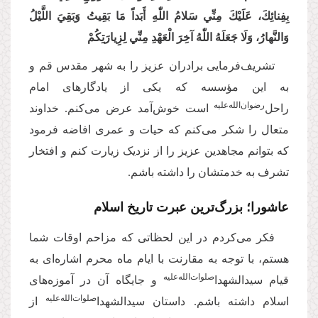
بِفِنائِكَ، عَلَيْكَ مِنِّي سَلامُ اللّٰهِ أَبَداً مَا بَقِيتُ وَبَقِيَ اللَّيْلُ
وَالنَّهارُ، وَلَا جَعَلَهُ اللّٰهُ آخِرَ الْعَهْدِ مِنِّي لِزِيارَتِكُمْ
تشریف‌فرمایی برادران عزیز را به شهر مقدس قم و
به این مؤسسه که یکی از یادگارهای امام
رضوان‌‌الله‌‌علیه
راحل‌
است خوش‌آمد عرض می‌کنم. خداوند
متعال را شکر می‌کنم که حیات و عمری افاضه فرمود
که بتوانم مجاهدین عزیز را از نزدیک زیارت کنم و افتخار
تشرف به خدمتشان را داشته باشم.
عاشورا؛ بزرگ‌ترین عبرت تاریخ اسلام
فکر می‌کردم در این لحظاتی که مزاحم اوقات شما
هستم، با توجه به مقارنت با ایام ماه محرم اشاره‌ای به
صلوات‌‌الله‌‌عليه
قیام سیدالشهدا
و جایگاه آن در آموزه‌های
صلوات‌‌الله‌‌عليه
اسلام داشته باشم. داستان سیدالشهدا
از