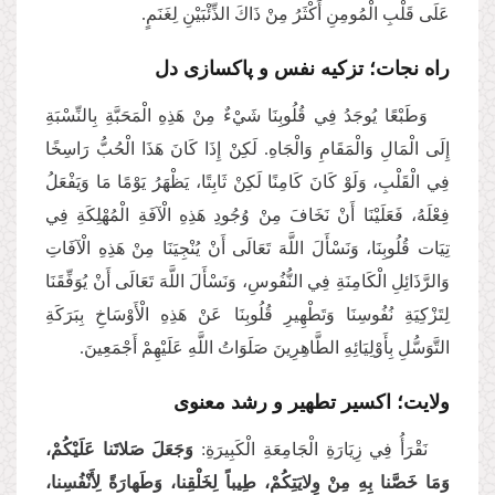
عَلَى قَلْبِ الْمُومِنِ أَكْثَرُ مِنْ ذَاكَ الذِّئْبَيْنِ لِغَنَمٍ
.
راه نجات؛ تزکیه نفس و پاکسازی دل
وَطَبْعًا يُوجَدُ فِي قُلُوبِنَا شَيْءٌ مِنْ هَذِهِ الْمَحَبَّةِ بِالنِّسْبَةِ
إِلَى الْمَالِ وَالْمَقَامِ وَالْجَاهِ. لَكِنْ إِذَا كَانَ هَذَا الْحُبُّ رَاسِخًا
فِي الْقَلْبِ، وَلَوْ كَانَ كَامِنًا لَكِنْ ثَابِتًا، يَظْهَرُ يَوْمًا مَا وَيَفْعَلُ
فِعْلَهُ، فَعَلَيْنَا أَنْ نَخَافَ مِنْ وُجُودِ هَذِهِ الْآفَةِ الْمُهْلِكَةِ فِي
تِيَات قُلُوبِنَا، وَنَسْأَلَ اللَّهَ تَعَالَى أَنْ يُنْجِيَنَا مِنْ هَذِهِ الْآفَاتِ
وَالرَّذَائِلِ الْكَامِنَةِ فِي النُّفُوسِ، وَنَسْأَلَ اللَّهَ تَعَالَى أَنْ يُوَفِّقَنَا
لِتَزْكِيَةِ نُفُوسِنَا وَتَطْهِيرِ قُلُوبِنَا عَنْ هَذِهِ الْأَوْسَاخِ بِبَرَكَةِ
التَّوَسُّلِ بِأَوْلِيَائِهِ الطَّاهِرِينَ صَلَوَاتُ اللَّهِ عَلَيْهِمْ أَجْمَعِينَ
.
ولایت؛ اکسیر تطهیر و رشد معنوی
نَقْرَأُ فِي زِيَارَةِ الْجَامِعَةِ الْكَبِيرَةِ:
وَجَعَلَ صَلاتَنا عَلَيْكُمْ،
وَمَا خَصَّنا بِهِ مِنْ وِلايَتِكُمْ، طِيباً لِخَلْقِنا، وَطَهارَةً لِأَنْفُسِنا،