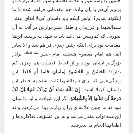
حسین را بشناسیم و علاقه داشته باشیم که به زیارت او
برویم آن‌هم با پای پیاده، چه مقدماتی فراهم شده تا ما
اینگونه شدیم؟ اولش اینکه باید داستان کربلا اتفاق بیفتد،
سیدالشهدا و فرزندان و طفل شیرخوارش در آنجا به آن
صورتی که کم‌وبیش می‌دانید باید به شهادت برسند، این‌ها
مقدمات بود برای اینکه چنین چیزی فراهم شد و الا سایر
علیه‌‌السلام
ائمه هم امام معصوم هستند، امام حسن‌
برادر
بزرگ‌تر ایشان بودند و از لحاظ فضیلت هم چیزی کم
ندارند؛
الحَسَنُ و الحُسَينُ إمامانِ قاما أو قَعَدا.
این
ویژگی‌هایی که برای سیدالشهدا ثابت شده به خاطر این
داستان کربلا است؛
إِنَّ اللّهَ شاءَ اَنْ یَراکَ قَتیلا،إنّ لکَ
دَرَجةً لَن تَنالَها إلاّ بِالشَّهادَةِ
. اگر این شهادت و این داستان
نبود نه ما چنین علاقه‌ای برای زیارت پیدا می‌کردیم و نه
این‌ همه ثواب مقدر می‌شد و نه این عشق‌ها، فداکاری‌ها و
اطعام‌ها انجام می‌پذیرفت.