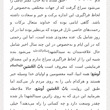
آدم‌
خلق شدند تا به حال، کمتر ایامی را
می‌شود سراغ گرفت که از جهات مختلفی به‌خصوص از
لحاظ فراگیری، این اندازه برکت و خیر و سعادت داشته
باشد. گاهی ایامی بوده که خداوند متعال برکات و
رحمت‌های خاصی نازل فرموده که بی‌نظیر بوده اما در آن
روز شامل یک عده معدودی شده است، اما این رحمتی
که در این ایام و به‌خصوص در این چند سال اخیر شامل
سلام‌‌‌الله‌‌‌عليه
حال علاقه‌مندان به سیدالشهدا‌
می‌شود بنده
شبیه این را از لحاظ فراگیری سراغ ندارم و این مصداق
علیه‌‌السلام
فرمایشی است که معروف است
بابُ الحُسَینِ‌
أوسَع؛
همه انبیا، ائمه معصومین و اولیای خدا وسیله خیر
هستند و هرکدام بابی را به روی مردم باز می‌کنند اما
طبق این روایت،
بابُ الحُسَینِ أوسَع.
حالا ملاحظه
بفرمایید این دری که به روی زائرین سیدالشهدا باز شده
چقدر وسعت دارد و چه کسانی را راه می‌دهند؟ خیلی