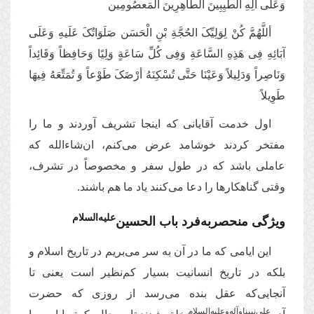
وَعَلَی آلِهِ الطَّيِبِينَ الطَّاهِرِینَ المَعصُومِین
أللَّهُمَّ کُنْ لِوَلِیِّکَ الحُجَّةِ بْنِ الْحَسَن صَلَوَاتُکَ عَلَیهِ وَعَلَی
آبَائِهِ فِی هَذِهِ السَّاعَةِ وَفِی کُلِّ سَاعَةٍ‌ وَلِیًا وَحَافِظاً وَقَائِداً
وَنَاصِراً وَدَلِیلاً وَعَیْنَا حَتَّی تُسْکِنَهُ أرْضَکَ طَوْعاً وَ تُمَتِّعَهُ فِیهَا
طَوِیلاً
اول خدمت آقایانی که اینجا تشریف آوردند و ما را
مفتخر کردند خوشامد عرض می‌کنم، ان‌شاءالله که
عاملی باشد که در طول سفر و مخصوصاً در تشرف،
وقتی گناهکارها را دعا می‌کنند یاد ما هم باشند.
علیه‌‌السلام
ویژگی منحصربه‌فرد باب الحسین‌
این ایامی که ما در آن به سر می‌بریم در تاریخ اسلام و
بلکه در تاریخ انسانیت بسیار کم‌نظیر است یعنی تا
آنجایی‌که عقل بنده می‌رسد از روزی که حضرت
علی‌نبینا‌وآله‌و‌علیه‌‌السلام