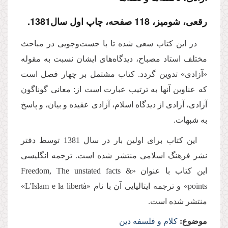
رقعی، شومیز، 118 صفحه، چاپ اول سال1381.
در این کتاب سعی شده تا با جست‌وجویی در مباحث
مختلف استاد مصباح، دیدگاه‌های ایشان نسبت به مقوله
«آزادی» تدوین گردد. کتاب مشتمل بر چهار فصل است
که عناوین آنها به ترتیب عبارت است از: معانی گوناگون
آزادی، آزادی از دیدگاه اسلام، آزادی عقیده و بیان، و پاسخ
به شبهات.
این كتاب برای اولین بار در سال 1381 توسط دفتر
نشر فرهنگ اسلامی منتشر شده است. ترجمه انگلیسی
این کتاب با عنوان «Freedom, The unstated facts &
points» و ترجمه ایتالیایی آن با نام «L'Islam e la libertà»
منتشر شده است.
موضوع:
کلام و فلسفه دین