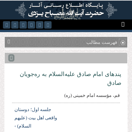
رفتن به محتوای اصلی
فهرست مطالب
پندهای امام صادق علیه‌السلام به ره‌جویان
صادق
قم، مؤسسه امام خمینی (ره)
جلسه اول؛ دوستان
واقعى اهل بیت (علیهم
السلام) ›