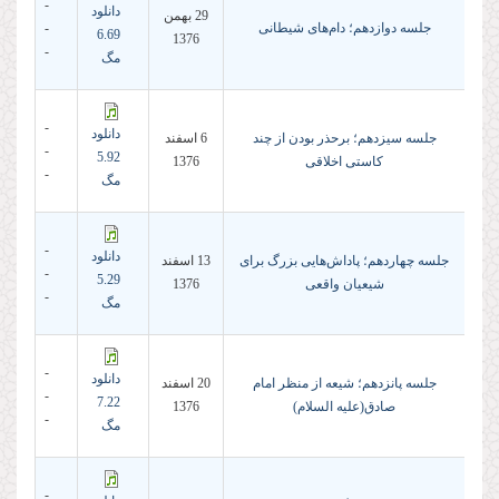
-
دانلود
29 بهمن
جلسه دوازدهم؛ دام‌هاى شیطانى
-
6.69
1376
-
مگ
-
دانلود
جلسه سیزدهم؛ برحذر بودن از چند
6 اسفند
-
5.92
كاستى اخلاقى
1376
-
مگ
-
دانلود
جلسه چهاردهم؛ پاداش‌هایى بزرگ براى
13 اسفند
-
5.29
شیعیان واقعى
1376
-
مگ
-
دانلود
جلسه پانزدهم؛ شیعه از منظر امام
20 اسفند
-
7.22
صادق(علیه السلام)
1376
-
مگ
-