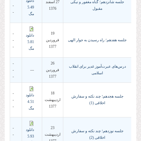
دانلود
جلسه شانزدهم؛ گناه مغفور و نیكى
27 اسفند
-
5.49
مقبول
1376
-
مگ
-
19
دانلود
جلسه هفدهم؛ راه رسیدن به جوار الهى
فروردين
-
5.81
-
1377
مگ
-
26
درس‌های عبرت‌آموز غدیر برای انقلاب
فروردين
---
-
اسلامی
-
1377
-
18
دانلود
جلسه هجدهم؛ چند نكته و سفارش
ارديبهشت
-
4.51
اخلاقى (1)
-
1377
مگ
-
23
دانلود
جلسه نوزدهم؛ چند نكته و سفارش
ارديبهشت
-
5.93
اخلاقى (2)