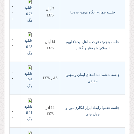
-
دانلود
7 آبان
جلسه چهارم؛ نگاه مؤمن به دنیا
-
6.75
1376
-
مگ
-
دانلود
جلسه پنجم؛ دعوت به اهل بیت(علیهم
14 آبان
-
6.85
السلام) با رفتار و گفتار
1376
-
مگ
-
دانلود
جلسه ششم؛ نشانه‌هاى ایمان و مؤمن
5 آذر 1376
-
9.6
حقیقى
-
مگ
-
دانلود
جلسه هفتم؛ رابطه ابزار انگارى دین و
12 آذر
-
6.21
جهل دینى
1376
-
مگ