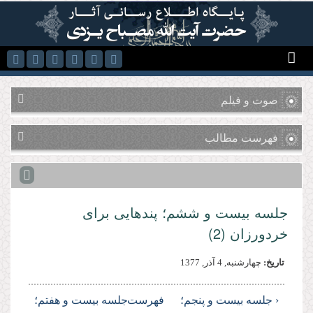
رفتن به محتوای اصلی
صوت و فیلم
فهرست مطالب
جلسه بیست و ششم؛ پندهایى براى
خردورزان (2)
تاریخ:
چهارشنبه, 4 آذر, 1377
‹ جلسه بیست و پنجم؛
فهرست
جلسه بیست و هفتم؛