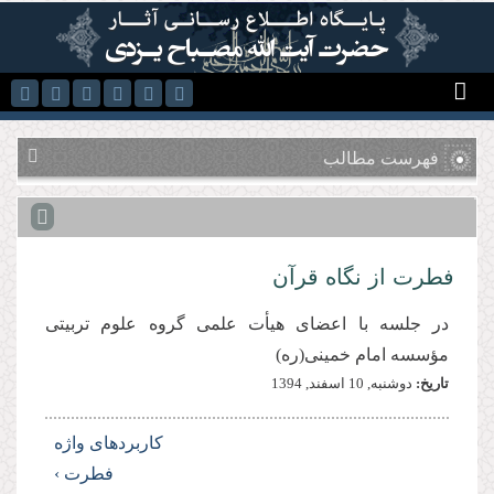
رفتن به محتوای اصلی
فهرست مطالب
فطرت از نگاه قرآن
در جلسه با اعضای هیأت علمی گروه علوم تربيتی
مؤسسه امام خمينی(ره)
تاریخ:
دوشنبه, 10 اسفند, 1394
کاربردهای واژه
فطرت ›