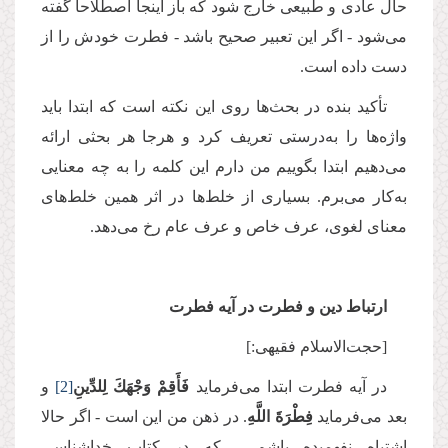
حال عادی و طبیعی خارج شود که باز اینجا اصطلاحاً گفته
می‌شود - اگر این تعبیر صحیح باشد - فطرت خودش را از
دست داده است.
تأکید بنده در بحث‌ها روی این نکته است که ابتدا باید
واژه‌ها را به‌درستی تعریف کرد و هرجا هر بحثی ارائه
می‌دهیم ابتدا بگوییم من دارم این کلمه را به چه معنایی
به‌کار می‌برم. بسیاری از خلط‌ها در اثر همین خلط‌های
معنای لغوی، عرف خاص و عرف عام رخ می‌دهد.
ارتباط دین و فطرت در آیه فطرت
[حجت‌الاسلام فقیهی:]
در آیه فطرت ابتدا می‌فرماید
فَأَقِمْ وَجْهَكَ لِلدِّينِ
[2]
و
بعد می‌فرماید
فِطْرَةَ اللَّهِ
. در ذهن من این است - اگر حالا
اشتباه نفهمیده باشم - که در کتاب خداشناسی