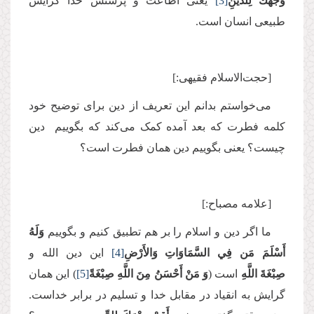
وَجْهَكَ لِلدِّينِ
[3]
یعنی اطاعت و پرستش خدا گرایش
طبیعی انسان است.
[حجت‌الاسلام فقیهی:]
می‌خواستم بدانم این تعریف از دین برای توضیح خود
کلمه فطرت که بعد آمده کمک می‌کند که بگوییم دین
چیست؟ یعنی بگوییم دین همان فطرت است؟
[علامه مصباح:]
ما اگر دین و اسلام را بر هم تطبیق کنیم و بگوییم
وَلَهُ
أَسْلَمَ مَن فِي السَّمَاوَاتِ وَالأَرْضِ
[4]
این دین الله و
صِبْغَةَ
اللَّهِ
است (
وَ مَنْ أَحْسَنُ مِنَ
اللَّهِ
صِبْغَةً
[5]
) این همان
گرایش به انقیاد در مقابل خدا و تسلیم در برابر خداست.