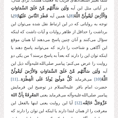
شما تعبیر استعدادهای قریب به فعلیت هست. برای مثال،
در آیاتی مثل این آیه
وَلَئِن سَأَلْتَهُم مَّنْ خَلَقَ السَّمَاوَاتِ
وَالْأَرْضَ لَيَقُولُنَّ اللَّهُ
[8]
یا همین آيه
فَطَرَ النَّاسَ عَلَيْهَا
[9]
با
توجه به روایاتی که در این ارتباط نقل شده می‌توان این
برداشت را حداقل از ظاهر روایات و آیات داشت که اینکه
سؤال می‌کنند و آنان چنین پاسخ می‌دهند آيا همان موقع
این آگاهی و شناخت را دارند که می‌توانند پاسخ دهند یا
اینکه توان این را دارند که بعداً به پاسخ برسند؟ من یکی دو
روایت را عرض می‌کنم؛ پیامبر صلی‌الله‌علیه‌وآله ذیل این
آیه
وَلَئِن سَأَلْتَهُم مَّنْ خَلَقَ السَّمَاوَاتِ وَالأَرْضَ لَيَقُولُنَّ
اللَّهُ
[10]
می‌فرماید
کُلُّ مَولُودٍ یُولَدُ عَلَی الْفِطْرَة
...
[11]
حضرت امام باقر علیه‌السلام در توضیح این فرمایش
پیامبر صلی‌الله‌علیه‌وآله می‌فرماید یعنی
المَعْرِفَةُ بِأنَّ اللهَ
عَزَّوَجَلَّ خَالِقُه
.
[12]
آیا این روایت یعنی اینها بالفعل این
معرفت را از همان ابتدا دارند یا اینکه این توان را دارند که