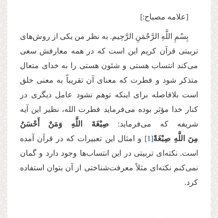
[علامه مصباح:]
بِسْمِ اللَّهِ الرَّحْمَنِ الرَّحِيم. به نظر من یکی از روش‌های
تربیتی قرآن کریم این است که در همه معارفش سعی
می‌کند انتساب هستی و شئون هستی را به خدای متعال
متذکر شود و فطرت که معنای آن تقریباً به معنی خلق
است بلافاصله برای اینکه توهم نشود عامل دیگری در
کنار خدا مؤثر بوده می‌فرماید فطرت الله، نظیر این آیه
شریفه که می‌فرماید:
صِبْغَةَ
اللَّهِ
وَمَنْ أَحْسَنُ
مِنَ
اللَّهِ
صِبْغَةً
[1]
و امثال این تعبیرات که در قرآن آمده
است. نکته‌ای تربیتی در این انتساب‌ها وجود دارد و گمان
نمی‌کنم نکته‌ای مثلاً معرفت‌شناختی از آن بتوان استفاده
کرد.