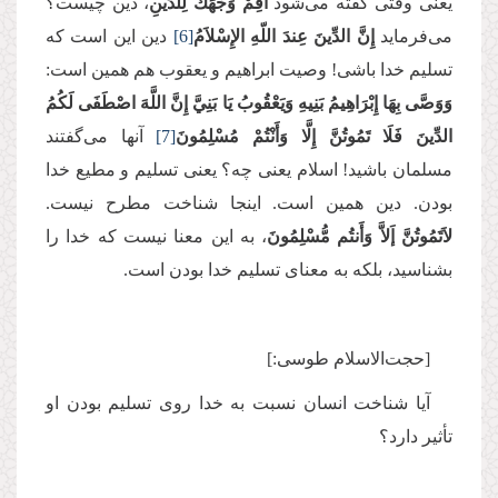
یعنی وقتی گفته می‌شود
أَقِمْ وَجْهَكَ لِلدِّينِ
، دین چیست؟
می‌فرماید
إِنَّ الدِّينَ عِندَ اللّهِ الإِسْلاَمُ
[6]
دین این است که
تسلیم خدا باشی! وصیت ابراهیم و یعقوب هم همین است:
وَوَصَّى بِهَا إِبْرَاهِيمُ بَنِيهِ وَيَعْقُوبُ يَا بَنِيَّ إِنَّ اللَّهَ اصْطَفَى لَكُمُ
الدِّينَ فَلَا تَمُوتُنَّ إِلَّا وَأَنْتُمْ مُسْلِمُونَ
[7]
آنها می‌گفتند
مسلمان باشید! اسلام یعنی چه؟ یعنی تسلیم و مطیع خدا
بودن. دین همین است. اینجا شناخت مطرح نیست.
لاَتَمُوتُنَّ إَلاَّ وَأَنتُم مُّسْلِمُونَ
، به این معنا نیست که خدا را
بشناسید، بلکه به معنای تسلیم خدا بودن است.
[حجت‌الاسلام طوسی:]‌
آیا شناخت انسان نسبت به خدا روی تسلیم بودن او
تأثیر دارد؟