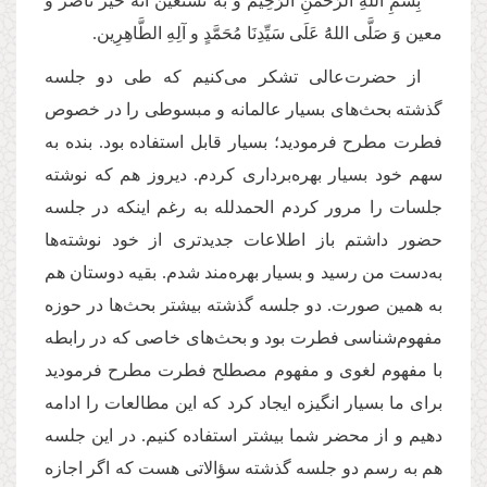
بِسْمِ اللَّهِ الرَّحْمَنِ الرَّحِيم و به نستعین انه خیر ناصر و
معین وَ صَلَّی اللهَُ عَلَی سَیِّدِنَا مُحَمَّدٍ و آلِهِ الطَّاهِرِین.
از حضرت‌عالی تشکر می‌کنیم که طی دو جلسه
گذشته بحث‌های بسیار عالمانه و مبسوطی را در خصوص
فطرت مطرح فرمودید؛ بسیار قابل استفاده بود. بنده به
سهم خود بسیار بهره‌برداری کردم. دیروز هم که نوشته
جلسات را مرور کردم الحمدلله به رغم اینکه در جلسه
حضور داشتم باز اطلاعات جدیدتری از خود نوشته‌ها
به‌دست من رسید و بسیار بهره‌مند شدم. بقیه دوستان هم
به همین صورت. دو جلسه گذشته بیشتر بحث‌ها در حوزه
مفهوم‌شناسی فطرت بود و بحث‌های خاصی که در رابطه
با مفهوم لغوی و مفهوم مصطلح فطرت مطرح فرمودید
برای ما بسیار انگیزه ایجاد کرد که این مطالعات را ادامه
دهیم و از محضر شما بیشتر استفاده کنیم. در این جلسه
هم به رسم دو جلسه گذشته سؤالاتی هست که اگر اجازه