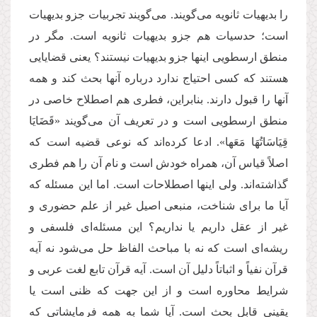
را بدیهیات ثانویه می‌گویند. می‌گویند تجربیات جزو بدیهیات
است؛ حدسیات هم جزو بدیهیات ثانویه است. مگر در
منطق ارسطویی اینها جزو بدیهیات نیستند؟ یعنی قضایایی
هستند که کسی احتیاج ندارد درباره آنها بحث کند و همه
آنها را قبول دارند. بنابراین، فطری هم اصطلاح خاصی در
منطق ارسطویی است و در تعریف آن می‌گویند «قَضَایَا
قِیَاسَاتُهَا مَعَها». ادعا کرده‌اند که نوعی قضیه است که
اصلاً قیاس آن، همراه خودش است و نام آن را هم فطری
گذاشته‌اند. ولی اینها اصطلاحات است. اما این مسئله که
آیا ما برای شناخت، منبعی اصیل غیر از علم حضوری و
غیر از عقل داریم یا نداریم؟ این مسئله‌ای فلسفی و
ریشه‌ای است که نه با مباحث الفاظ حل می‌شود نه آیه
قرآن نفیاً و اثباتاً دلیل آن است. آيه قرآن تابع لغت عربی و
شرایط محاوره است و از این جهت که ظنی است یا
یقینی قابل بحث است. آیا شما به همه فرمایشاتی که