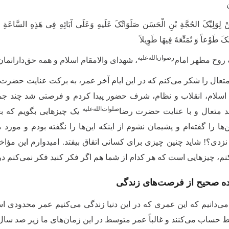
کُنْ لِوَلِیِّکَ الحُجَّةِ بْنِ الْحَسَن صَلَوَاتُکَ عَلَیهِ وَعَلَی آبَائِهِ فِی هَذِهِ السَّاعَةِ وَ
َ طَوْعاً وَ تُمَتِّعَهُ فِیهَا طَوِیلاً
رضوان‌‌الله‌‌علیه
 روح مطهر امام‌
، شهدای والامقام اسلام و همه حق‌دارانمان
متعال را شکر می‌کنم که در این ایام آخر عمر، به برکت عنایت حضرت 
اسلام، انقلاب و نظام، شرف حضور پیدا کردم و فرصتی شد چند جم
صلوات‌الله‌علیه
د متعال و با عنایت حضرت رضا‌
یک چیزهایی بگویم که بع
ن‌ها را گفته‌ام و پشیمان نشوم از اینکه این‌ها را نگفته بودم و مور
نزدی؟! شاید چنین چیزی برای کسانی اتفاق بیفتد. امیدوارم این مؤاخذ
، چیزهایی است که هر کدام از شما هم اگر فکر کنید فکر نمی‌کنم در 
ده صحیح از فرصت‌های زندگی
می‌دانیم که این عمری که در این دنیا زندگی می‌کنیم عمر محدودی اس
حساب می‌کنند و غالباً عمر متوسط در این زمان‌های ما زیر صد سال 