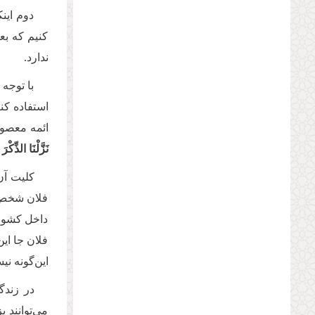
دوم این
کنیم که بع
ندارد.
با توجه
استفاده کنی
ائمه معصوم
نَزَّلْنَا الذِّكْر
کلیت آن 
فلان شخص چ
داخل کشور 
فلان جا این
این‌گونه ن
در زندگ
می‌توانند 