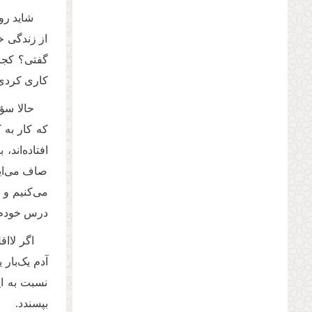
شاید رو
از زندگی 
گفتی؟ کجا 
کاری کردی؟
حالا سؤ
که کار به 
افتاده‌اند
صاف می‌ایس
می‌کنیم و 
درس خودم ر
اگر لاا
آدم یک‌بار
نسبت به ای
بپسندد.