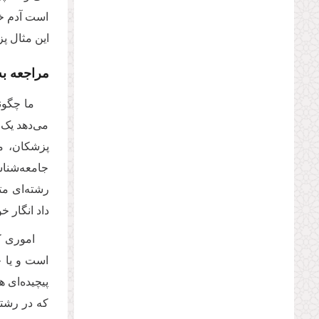
است آدم خود
این مثال پ
مراجعه ب
ما چگون
می‌دهد یک 
پزشکان، مت
جامعه‌شناس
رشته‌ای مت
داد انگار 
اموری ک
است و یا حد
پیچیده‌ای 
که در رشته