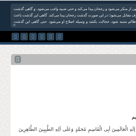
 از منکر می‌شود و رجحان پیدا می‌کند و حتی شبیه واجب می‌شود، و گاهی گذشت
 مقابل می‌شود؛ در این صورت گذشت رجحان پیدا می‌کند. گاهی این گذشت باعث
ظالم متنبه شود، خجالت بکشد و وسیله اصلاح او می‌شود. حتی گاهی این گذشت
»
ِیم
لَهِ الْعَالَمِینَ أبِی الْقَاسِمِ مُحَمَّدٍ وَعَلَی آلِهِ الطَّیِبِینَ الطَّاهِرِینَ