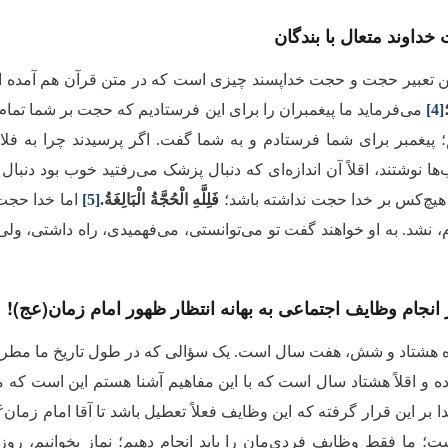
خداوند متعال با بندگان
 این تعبیر حجت و حجت خداپسند چیزی است که در متن قرآن هم آمده 
[4]
می‌فرماید ما پیغمبران را برای این فرستادیم که حجت بر شما تمام ش
؛ پیغمبر برای شما فرستادم و به شما گفت. اگر پرسیدند چرا به فلان 
‌ها نوشتند، اقلاً آن اندازه‌ای که دنبال پزشک می‌رفتید خوب بود دنبال
 هیچ‌کس بر خدا حجت نداشته باشد؛
فَلِلَّهِ الْحُجَّةُ الْبَالِغَةُ.
[5]
اما خدا حجت 
، نشد. به او خواهند گفت تو می‌توانستی، می‌فهمیدی، راه داشتی، ولی 
 انجام وظایف اجتماعی به بهانه انتظار ظهور امام زمان(عج)!
 هشتاد و شش، هفت سال است. یک سؤالی که در طول تاریخ ما مطرح بوده 
 و اقلاً هشتاد سال است که با این مفاهیم آشنا هستم این است که 
‌
دا بر این قرار گرفته که این وظایف فعلاً تعطیل باشد تا آقا امام زمان
؛ ما فقط وظایف فردی‌مان را باید انجام دهیم؛ نماز بخوانیم، روزه 