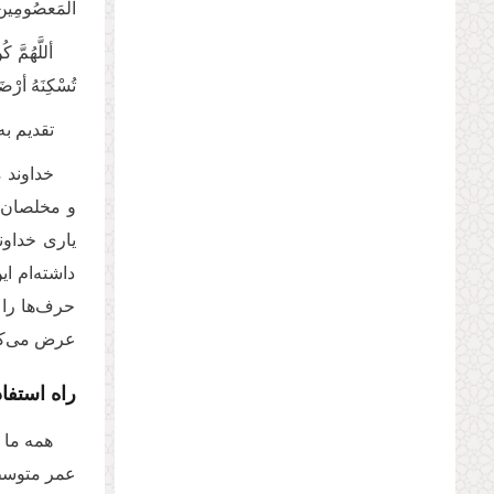
المَعصُومِین
أللَّهُمَّ 
تُسْکِنَهُ أرْضَک
تقدیم به
خداوند 
و مخلصان 
یاری خداون
داشته‌ام ای
حرف‌ها را 
عرض می‌کنم
راه استفا
همه ما 
عمر متوسط 