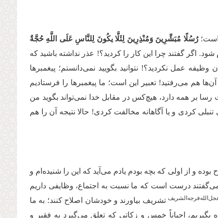
است؛
رُسُلًا مُبَشِّرِینَ وَمُنْذِرِینَ لِئَلَّا یكُونَ لِلنَّاسِ عَلَى اللَّهِ حُجَّةٌ
ود. اگر گفتند چرا این کار را کردید؟! عذر نداشته باشید که
وظیفه عمل نکردید؟! نتوانید بگویید نمی‌دانستم؛ پیغمبرها
 آن‌ها هم می‌رفتید! تعبیر این است؛ ما پیغمبرها را فرستادیم
رسا بر همه دارد، هیچ‌کس در مقابل خدا نمی‌تواند بگوید من
تنبلی کردی و یا آگاهانه مخالفت کردی! حالا نتیجه آن را هم
و از اولی که بچه بودم یادم می‌آید که این را شنیده‌ام و
می‌گفتند درست است که ما نسبت به اجتماع، وظایفی داریم
عجل‌‌الله‌‌فرجه‌‌الشریف
تشریف بیاورند و خودشان اصلاح کنند؛ به ما
بگیریم، احیاناً خمس و زکاتی که تعلق می‌گیرد به فقیر و