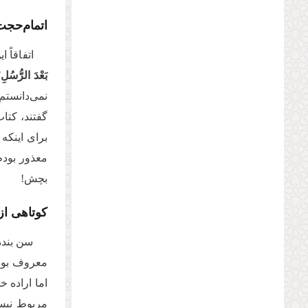
اتمام‌حجت 
اتفاقاً
بَعْدَ الرُّسُلِ؛
نمی‌دانستم
گفتند، کتاب
برای اینکه
معذور بودم
بچش!
کوتاهی از
سن بنده
معروف بوده
اما اراده خ
مربوط نیست