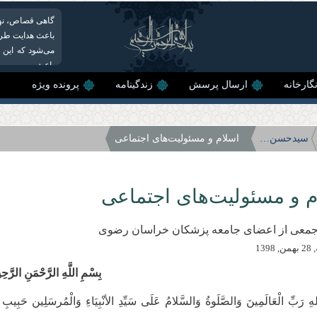
گاهی قصاص، نهی
باعث هدایت طرف
می‌شود که این 
باعث...
گارخانه
ارسال پرسش
زندگینامه
پرونده ویژه
سیدحسن نصرالله؛ ولی خدا و یار امام زمان (عج)
اسلام و مسئولیت‌های اجتماعی
م و مسئولیت‌های اجتماعی
ا جمعی از اعضای جامعه پزشكان خراسان رضوی
1398
بِسْمِ اللَّهِ الرَّحْمَنِ الرَّح
لهِ رَبِّ الْعَالَمِینَ وَالصَّلَوةُ وَالسَّلامُ عَلَی سَیِّدِ الأنْبِیَاءِ وَالْمُرسَلِین حَبِیبِ إ