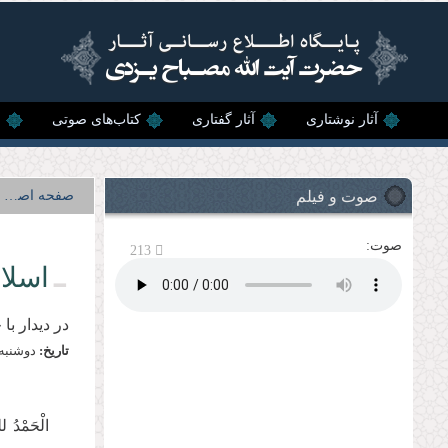
رفتن به محتوای اصلی
آثار نوشتاری
آثار گفتاری
کتاب‌های صوتی
ن
صوت و فیلم
صفحه اصلی
صوت:
213
اسلا
در دیدار ب
تاریخ:
دوشنبه, 28 بهمن, 
الْحَمْدُ ل