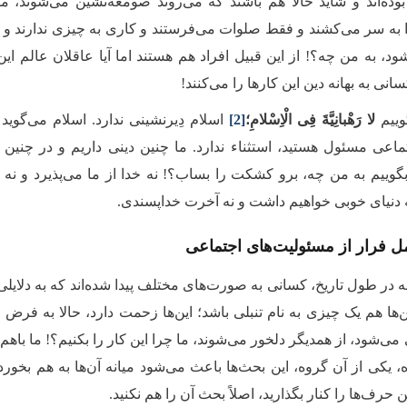
وده‌اند و شاید حالا هم باشند که می‌روند صومعه‌نشین می‌شوند
 به سر می‌کشند و فقط صلوات می‌فرستند و کاری به چیزی ندارند و اگر 
د، به من چه؟! از این قبیل افراد هم هستند اما آیا عاقلان عالم این 
انی به بهانه دین این کارها را می‌کنند!
وییم
لا رَهْبانِیَّةَ فِی الْاِسْلامِ؛
[2]
اسلام دِیرنشینی ندارد. اسلام می‌گوید
اعی مسئول هستید، استثناء ندارد. ما چنین دینی داریم و در چنین 
 بگوییم به من چه، برو کشکت را بساب؟! نه خدا از ما می‌پذیرد و 
ه دنیای خوبی خواهیم داشت و نه آخرت خداپسندی.
مل فرار از مسئولیت‌های اجتماعی
ه در طول تاریخ، کسانی به صورت‌های مختلف پیدا شده‌اند که به دلایل
‌ها هم یک چیزی به نام تنبلی باشد؛ این‌ها زحمت دارد، حالا به فرض ا
می‌شود، از همدیگر دلخور می‌شوند، ما چرا این کار را بکنیم؟! ما باهم
، یکی از آن گروه، این بحث‌ها باعث می‌شود میانه آن‌ها به هم بخورد؛
ن حرف‌ها را کنار بگذارید، اصلاً بحث آن را هم نکنید.