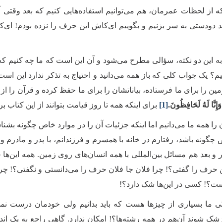
که از لحظات عمرمان، هم می‌توانیم استفاده‌هایی کنیم که بعد وقتی 
د دودستی به سر بزنیم و بگوییم ای‌کاش این حرف را نزده بودم! ای‌کاش
 به این دو نکته، سؤالی مطرح می‌شود و آن این است که ما چه کنیم که
م؟ یک جواب کلی که باز همه می‌دانید و احتیاج به تذکر ندارد این است ک
ین را برای ما فرستاده، بیاناتشان را برای ما حفظ کرده و قرآن را ا
َ وَإِنَّا لَهُ لَحَافِظُونَ.
[1]
برای اینکه همه تا روز قیامت بتوانند از این کتاب 
را همه ما می‌دانیم اما اینکه جزئیات آن را در موارد خاص چگونه بشناسیم
گونه باشد، رفتارم در خانه با همسرم و فرزندانم، با پدر و مادرم و
و بعد هم مسائل بین‌المللی با همه انسان‌های روی زمین. همه این‌ها
 حرف را گفتی؟! چرا فلان جا فلان حرف را می‌دانستی و نگفتی؟! چرا آنج
یست؟! کسی در این‌ها شک دارد؟!
ی ما بسیاری از چیزها هست که باید بدانیم ولی خودمان درست نمی‌
پزشک شوند آن‌هم در همه رشته‌ها؟! امکان ندارد. گاهی راجع به یک ا