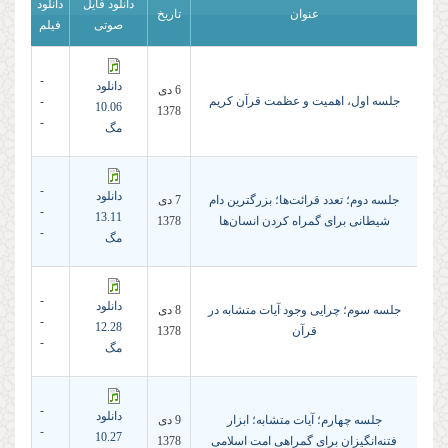
دانلود فایل
دانلود
عنوان
تاریخ
صوتی
فیلم
-
دانلود
6 دى
جلسه اول، اهمیت و عظمت قرآن کریم
-
10.06
1378
-
مگ
-
دانلود
جلسه دوم؛ تعدد قرائت‌ها؛ بزرگترین دام
7 دى
-
13.11
شیطانی برای گمراه کردن انسان‌ها
1378
-
مگ
-
دانلود
جلسه سوم؛ چرایی وجود آیات متشابه در
8 دى
-
12.28
قرآن
1378
-
مگ
-
دانلود
جلسه چهارم؛ آیات متشابه؛ ابزار
9 دى
-
10.27
فتنه‌‌انگیزان برای گمراهی امت اسلامی
1378