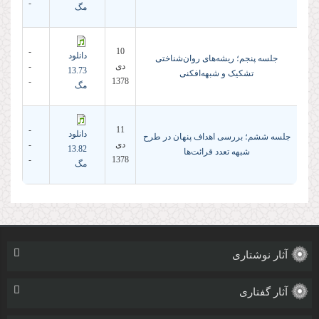
-
مگ
-
10
دانلود
جلسه پنجم؛ ریشه‌های روان‌شناختی
دى
-
13.73
تشکیک و شبهه‌افکنی
-
1378
مگ
-
11
دانلود
جلسه ششم؛ بررسی اهداف پنهان در طرح
دى
-
13.82
شبهه تعدد قرائت‌ها
-
1378
مگ
آثار نوشتاری
آثار گفتاری