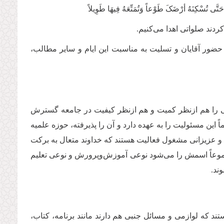
 حَتَّی تُسْکِنَهُ أرْضَکَ طَوْعاً وَتُمَتِّعَهُ فِیهَا طَوِیلاً
ردند صلواتى اهدا مى‌كنيم.
 حضور آقایان و تسلیت به مناسبت این ایام و سایر مطالب،
لامى را هم ازنظر کمیت و هم ازنظر کیفیت در جامعه گسترش
 این مسئولیت را به عهده دارد و آن را پذیرفته، حوزه علمیه
 و عزیزانى مشغول فعالیت هستند که خداوند متعال به برکت
وعاً اسمش را مى‌شود نوعى آموزش‌وپرورش و نوعى تعلیم
ند.
تند که لوازمى و مسائل جنبى هم دارند مانند برنامه، کتاب،