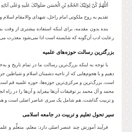
أللَّهُمَّ کُنْ لِوَلِیِّکَ الحُجَّةِ بْنِ الْحَسَن صَلَوَاتُکَ عَلَیهِ وَعَلَی آبَائِه
تقدیم به روح ملکوتی امام راحل، شهدای والامقام اسلام و
بنده بدون مقدمه، براى اینکه استفاده بیشترى از وقت ب
رعایت ادب آن‌گونه که شایسته است ادا نمى‌شود معذرت مى‌
بزرگترین رسالت حوزه‌های علمیه
با توجه به اینکه بزرگ‌ترین رسالت ما در تمام تاریخ و
دهیم و با هجوم‌هایى که از ناحیه دشمنان اسلام و شیاطین جن 
است. بزرگ‌ترین و مرکزى‌ترین حوزه‌ها، حوزه علمیه قم است
محمد و آل محمد بر توفیقات آن‌ها بیفزاید و آن‌ها را در راه ا
و تربیت گذاشت، هم شامل یک سری عناصر اصلى است و هم دار
سیر تحول تعلیم و تربیت در جامعه اسلامی
فرآیند آموزش چند عنصر اصلى دارد: معلم، متعلِّم و علمى