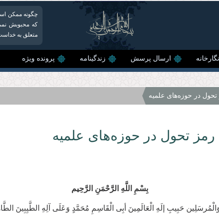
چگونه ممكن است
كه محبوبش نمی‌
متعلق به خداست،
گارخانه
ارسال پرسش
زندگینامه
پرونده ویژه
تحول در حوزه‌های علمیه
رمز تحول در حوزه‌های علمیه
بِسْمِ اللَّهِ الرَّحْمَنِ الرَّحِیم
اءِ وَالْمُرسَلِین حَبِیبِ إلَهِ الْعَالَمِینَ أبِی الْقَاسِمِ مُحَمَّدٍ وَعَلَی آلِهِ الطَّیِبِینَ ال