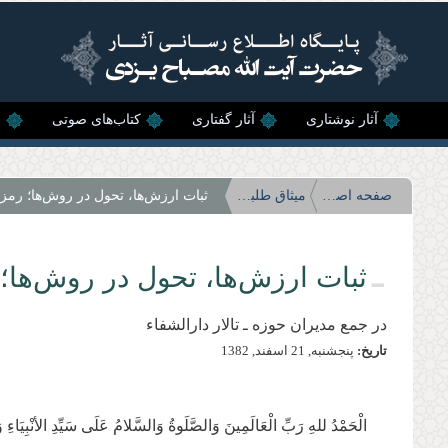
رفتن به محتوای اصلی
آثار نوشتاری
آثار گفتاری
کتاب‌های صوتی
ن
صفحه اصلی
میثاق طلبگی
ثبات ارزش‌ها، تحول در روش‌ها؛ رمز 
ثبات ارزش‌ها، تحول در روش‌ها؛ 
در جمع مديران حوزه ـ تالار دارالشفاء
تاریخ:
پنجشنبه, 21 اسفند, 1382
الْحَمْدُ للهِ رَبِّ الْعَالَمِینَ وَالصَّلَوةُ وَالسَّلامُ عَلَی سَیِّدِ الأنْبِیَ