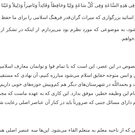
ِ فِی هَذِهِ السَّاعَةِ وَفِی کُلِّ سَاعَةٍ‌ وَلِیًا وَحَافِظاً وَقَائِداً وَنَاصِراً وَدَلِیلاً وَعَیْنَا
 اساتید بزرگواری که میراث گران‌قدر فرهنگ اسلامی را برای ما حفظ ک
شود، به موضوعى که مورد نظرم بود مى‌پردازم. از اینکه در تشکر از
خواهم
.
 به‌خصوص در این عصر، این است که با تمام قوا و توانمان معارف اس
و انس متوجه حقایق اسلام می‌شود مبارزه کنیم، آن نهادى که مستقیماً
 و بحمداللّه در شهرستان‌هاى دیگر هم کم‌وبیش حوزه‌هاى خوبى داریم
نجام این وظیفه خطیر، موفق بدارد
.
این کارى که به عهده ماست که مجم
ای مسائل جنبى که ضرورتاً باید در کنار آن عناصر اصلى رعایت شو
 که از ناحیه معلم به متعلم القاء مى‌شود. این‌ها سه عنصر اصلى هس