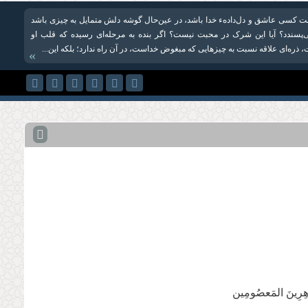
 كسی عاشق و دل‌دادهء خدا باشد، در عین‌حال گوشه دلش متمایل به چیزی باشد
پسندد؟ آیا این شرک در محبت نیست؟ اگر بنده به مرحله‌ای رسیده كه قلب او
 ذره‌ای علاقه نسبت به چیزهایی که مبغوض خداست، در آن راه ندارد؛ بلكه این...
»
طَّاهِرِینَ المَعصُومِین