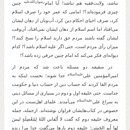
‌رضوان‌‌الله‌‌علیه
نباشد، ولایت‌فقیه هم نباشد! آیا امام
چنین
چیزی فرموده‌اند؟! امامی که عمر خود را صرف اسلام
کرد، صرف احیای احکام دین کرد، آب‌ونان از دهان ایشان
می‌افتاد اما اسم اسلام از دهان ایشان نمی‌افتاد، آن‌وقت
ایشان گفته باشند مردم حق دارند اسلام را نسخ کنند؟!
میزان رأی مردم است، حتی اگر علیه اسلام باشد؟! کدام
دیوانه‌ای فکر می‌کند که امام چنین حرفی زده باشد؟!
در سقیفه دو مسئله باعث شد که مردم از
‌علیه‌‌السلام
امیرالمؤمنین علی
جدا شوند؛ نخست اینکه به
مردم القا کردند که حساب دین از حساب دنیا و حکومت
جداست. حتی خلیفه اول و دوم در بسیاری از مسائل دینی
‌علیه‌‌السلام
به سراغ علی
می‌آمدند. علمای اهل‌سنت در این
خصوص در کتاب‌هایشان فراوان نوشته‌اند. ازجمله، جمله
معروف خلیفه دوم که گفت لا أَبْقاني اللهُ لِمُعْضِلَةٍ ليسَ
لها أَبو الحَسَنِ؛ خلیفه دوم بارها می‌‌گفت خدا مرا زنده