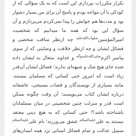
تکرار مکررات بپردازم. این است که به یک سؤالی که از
کودکی با آن مواجه بودم و پاسخ آن برای من بسیار دشوار
بود و مدت‌ها هم جوابش را پیدا نمی‌کردم می‌پردازم و آن
سؤال این بود که همه ما میدانیم که شخصیت
صلوات‌‌الله‌‌عليه
امیرالمؤمنین‌
چه ازنظر مناقب شخصی و
فضائل ایشان و چه ازنظر خلافت و وصایتی که از سوی
صلی‌‌الله‌‌علیه‌‌و‌آله
پیامبر اکرم‌
و خداوند متعال به ایشان داده
شده جای هیچ شک و شبهه‌ای ندارند؛ فضائل ایشان آن‌قدر
زیاد است که امروز حتی کسانی که مسلمان نیستند،
مانند بسیاری از نویسندگان و قضات مسیحی، عاشقانه
درباره ایشان کتاب می‌نویسند؛ آن وقت چگونه ممکن
است قدر و منزلت چنین شخصیتی در میان مسلمانان
ناشناخته باشد؟! حتی کسانی که به هیچ دینی معتقد
‌علیه‌‌السلام
‌علیه‌‌السلام
نیستند به علی
عشق می‌ورزند؛ نام علی
سمبل عدالت و تمام فضائل انسانی نزد همه انسان‌های