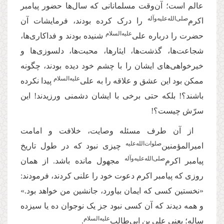
عالم است؛ آن‌وقت مسلمانانی که سال‌ها حضور پیامبر
صلی‌‌الله‌‌علیه‌‌و‌آله
اکرم‌
را درک کرده بودند، فرمایشات آن
‌علیه‌‌السلام
حضرت را درباره علی
شنیده بودند و فداکاری‌ها،
شجاعت‌ها، گذشت‌ها، ایثارها، محبت‌ها، دلسوزی‌ها و
خیرخواهی‌های ایشان را با چشم خود دیده بودند، چگونه
‌علیه‌‌السلام
ممکن بود این عشق و علاقه را به علی
پیدا نکرده
باشند؟! بلکه حتی برخی با ایشان دشمنی ورزیدند! این
سرّش چیست؟!
از آن طرف مسئله وصایت، خلافت و امامت
صلوات‌‌الله‌‌عليه
امیرالمؤمنین‌
چیزی نبود که در طول تاریخ
صلی‌‌الله‌‌علیه‌‌و‌آله
پیامبر اکرم‌‌
مجهول مانده باشد. از همان
روزی که پیامبر اکرم دعوت خود را علنی کردند، فرمودند:
«نخستین کسی که ایمان بیاورد، جانشین من خواهد بود.»
و همه دیدند که آن کسی نبود جز یک نوجوان ده یا سیزده
‌علیه‌‌السلام
ساله؛ یعنی علی بن ابی‌طالب
.