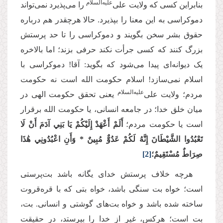
‌علیه‌‌السلام
بنابراین کسی که ولایت علی
را می‌پذیرد نمی‌تواند
دموکراسی به این معنا را بپذیرد. حالا هرچقدر هم درباره
حقوق بشر سخن بگویند و دموکراسی را تا حد پرستش
بزرگ کنند که کسی جرأت نکند حرفی بزند؛ اما بالاخره
یک دیوانه‌ای پیدا می‌شود که بگوید: آقا! دموکراسی با
اسلام نمی‌سازد! اسلام حکومت الله است نه حکومت
‌علیه‌‌السلام
مردم؛ ولایت علی
یعنی تحقق حکومت الهی در
میان خلق خدا؛ در جامعه انسانی، یا حکومت الله برقرار
است یا حکومت مردم؛
أَلَمْ أَعْهَدْ إِلَيْكُمْ يَا بَنِي آدَمَ أَنْ لَا
تَعْبُدُوا الشَّيْطَانَ إِنَّهُ لَكُمْ عَدُوٌّ مُبِينٌ
*
وَأَنِ اعْبُدُونِي هَٰذَا
صِرَاطٌ مُسْتَقِيمٌ؛
[2]
هرچه خلاف پرستش خدای یگانه باشد بت‌پرستی
است؛ خواه بت سنگی باشد، خواه بتی که با قره‌قروت
ساخته شده باشد و خواه بت‌های گوشتی و انسانی. بت،
بت است؛ هرکس، غیر از خدا را بپرستد، در حقیقت