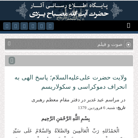
رفتن به محتوای اصلی
صوت و فیلم
ولایت حضرت علی‌علیه‌‌السلام؛ پاسخ الهی به
انحراف دموکراسی و سکولاریسم
در مراسم عید غدیر در دفتر مقام معظم رهبری
تاریخ:
شنبه, 6 فروردين, 1379
بِسْمِ اللَّهِ الرَّحْمَنِ الرَّحِیم
الْحَمْدُللهِ رَبِّ الْعَالَمِینَ وَالصَّلاَةُ وَالسَّلامُ عَلَی سَیِّدِ