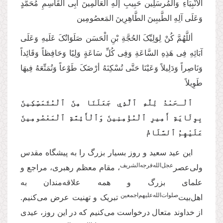
الأنْبِیَاءِ وَالْمُرسَلِین حَبِیبِ إلَهِ الْعَالَمِینَ أبِی الْقَاسِمِ مُحَمَّدٍ
وَعَلَی آلِهِ الطَّیبِینَ الطَّاهِرِینَ المَعصُومِین
أللَّهُمَّ کُنْ لِوَلِیِّکَ الحُجَّةِ بْنِ الْحَسَن صَلَوَاتُکَ عَلَیهِ وَعَلَی
آبَائِهِ فِی هَذِهِ السَّاعَةِ وَفِی کُلِّ سَاعَةٍ‌ وَلِیًا وَحَافِظاً وَقَائِداً
وَنَاصِراً وَدَلِیلاً وَعَیْنَا حَتَّی تُسْکِنَهُ أرْضَکَ طَوْعاً وَتُمَتِّعَهُ فِیهَا
طَوِیلاً
ٱلْـحَمْدُ لِلَّهِ ٱلَّذِي جَعَلَنَا مِنَ ٱلْمُتَمَسِّكِينَ
بِوِلَايَةِ أَمِيرِ ٱلْمُؤْمِنِينَ وَٱلْأَئِمَّةِ ٱلْمَعْصُومِينَ
عَلَيْهِمُ ٱلسَّلَامُ
این عید سعید و روز بسیار بزرگ را به پیشگاه مقدس
عجل‌‌الله‌‌فرجه‌‌الشریف
ولی‌عصر
، مقام معظم رهبری، مراجع و
علمای بزرگ و همه علاقه‌مندان به
‌صلوات‌‌الله‌‌عليهم‌‌اجمعين
اهل‌بیت
تبریک و تهنیت عرض می‌کنیم.
از خداوند متعال درخواست می‌کنیم که در این روز، عیدی