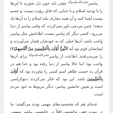
صلی‌‌الله‌‌علیه‌‌و‌آله
پیامبر
چقدر باید خون دل بخورند تا این‌ها
را با توحید اسلام و با خدایی که قابل رؤیت نیست و جسم
نیست آشنا کنند و آن همه معارف بلند اسلام را به آن‌ها یاد
بدهند! چنین مردمی باور نمی‌کردند که وقتی پیامبر از دنیا
می‌رود، کسی دیگر که پیامبر نیست اطاعتش مثل پیامبر
واجب باشد. آن‌ها خیلی که به خودشان فشار می‌آوردند و
ایمانشان قوی بود آیه
النَّبِيُّ أَوْلَىٰ بِالْمُؤْمِنِينَ مِنْ أَنْفُسِهِمْ
[1]
صلی‌‌الله‌‌علیه‌‌و‌آله
را می‌پذیرفتند. اطاعت از پیامبر
برای آن‌ها
واجب بود؛ اما حالا پیامبر از دنیا رفته بود و خدا هم در
قرآن به حسب ظاهر اسم کسی را نیاورده بود که
أَوْلَىٰ
بِالْمُؤْمِنِينَ
باشد. این بود که فکر می‌کردند دموکراسی
است و تعیین جانشین پیامبر، دیگر مربوط به خود مردم
است.
عده‌ای هم که شخصیت‌های مهمی بودند می‌گفتند: ما
در نبوت حقی نداشتیم، اقلاً در جانشینی پیامبر سهمی