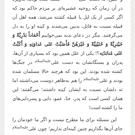
در آن زمان که روحیه عشیره‌ای بر مردم حاکم بود که
اگر کسی از یک ایل یا قبیله کشته می‌شد، همه اهل آن
قبیله نسبت به قاتل، بدبین می‌شدند و کینه او را به دل
می‌گرفتند. مگر در دعای ندبه نمی‌خوانیم
أَحْقاداً بَدْرِيَّةً وَ
خَيْبَرِيَّةً وَ حُنَيْنِيَّةً وَ غَيْرَهُنَّ فَأَضَبَّتْ عَلى عَداوَتِهِ وَ أَكَبَّتْ
عَلى مُنابَذَتِه
؟! یکی از علل همین بود که بسیاری از آن‌ها،
علیه‌‌السلام
پدران و بستگانشان به‌ دست علی‌
در جنگ‌ها
کشته شده بودند. این بود که هرچند حالا مسلمان شده
علیه‌‌السلام
بودند و علی‌
را هم به‌ظاهر دوست می‌داشتند اما
ته دلشان نسبت به ایشان کینه داشتند؛ می‌گفتند: این
همان کسی است که پدر، جدّ، عمو، دایی و پسردایی‌های
ما را کشته است!
این مسئله برای ما مطرح نیست و اگر ما خودمان را
علیه‌‌السلام
جای آن‌ها بگذاریم چنین کینه‌ای نداریم؛ چون علی‌