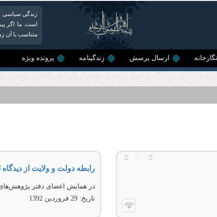
زندگی سیاسی عل
است. ما اگر پیر
متناسب با آن زما
گارخانه
ارسال پرسش
زندگینامه
پرونده ویژه
رابطه دولت و ولایت از دیدگاه 
در همايش اعضای دفتر پژوهش‌های 
تاریخ:
29 فروردين 1392