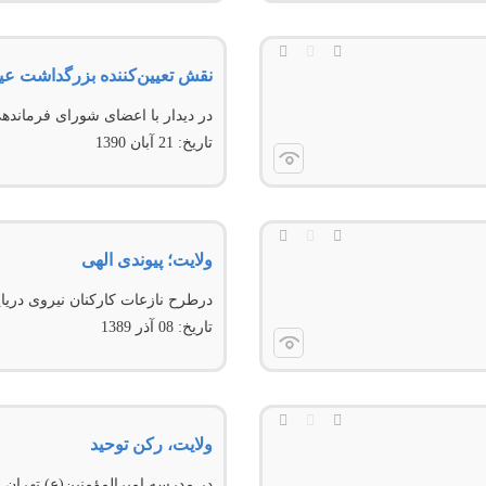
نقش تعیین‌کننده بزرگداشت عی
در دیدار با اعضای شورای فرمانده
تاریخ:
21 آبان 1390
ولایت؛ پیوندی الهی
درطرح نازعات کارکنان نيروی در
تاریخ:
08 آذر 1389
ولایت، ركن توحید
در مدرسه اميرالمؤمنين(ع) تهران