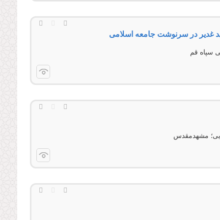
د غدیر در سرنوشت جامعه اسلامی
ی سپاه قم
يايی؛ مشهدمقدس