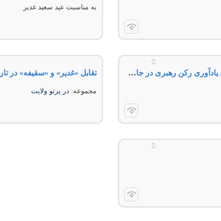
به مناسبت عید سعید غدیر
حضرت آیت‌الله مصباح یزدی: عید غدیر حرکتی نمادین برای یادآوری رکن رهبری در جامعه اسلامی است
تقابل «غدیر» و «سقیفه» در تار
مجموعه:
در پرتو ولایت