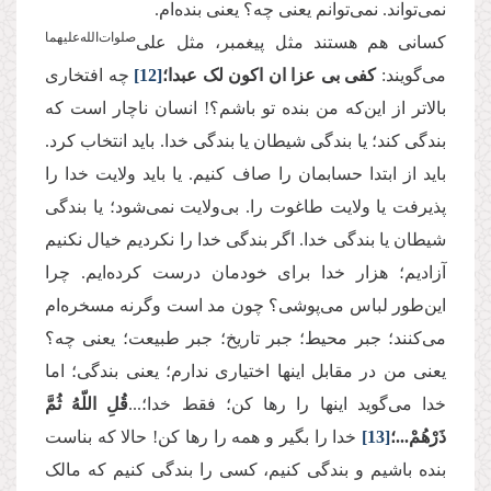
نمی‌‌تواند. نمی‌‌توانم یعنی چه؟ یعنی بنده‌‌ام
.
صلوات‌الله‌علیهما
کسانی هم هستند مثل پیغمبر، مثل علی‌
می‌‌‌گویند:
کفى بی عزا ان اکون لک عبدا؛
[12]
چه افتخاری
بالاتر از این‌که من بنده تو باشم؟! انسان ناچار است که
بندگی کند؛ یا بندگی شیطان یا بندگی خدا. باید انتخاب کرد.
باید از ابتدا حسابمان را صاف کنیم. یا باید ولایت خدا را
پذیرفت یا ولایت طاغوت را. بی‌‌ولایت نمی‌‌شود؛ یا بندگی
شیطان یا بندگی خدا. اگر بندگی خدا را نکردیم خیال نکنیم
آزادیم؛ هزار خدا برای خودمان درست کرده‌ایم. چرا
این‌طور لباس می‌‌‌پوشی؟ چون مد است وگرنه مسخره‌ام
می‌‌‌کنند؛ جبر محیط؛ جبر تاریخ؛ جبر طبیعت؛ یعنی چه؟
یعنی من در مقابل اینها اختیاری ندارم؛ یعنی بندگی؛ اما
خدا می‌‌گوید اینها را رها کن؛ فقط خدا؛
...
قُلِ اللّهُ ثُمَّ
ذَرْهُمْ
...
؛
[13]
خدا را بگیر و همه را رها کن! حالا که بناست
بنده باشیم و بندگی کنیم، کسی را بندگی کنیم که مالک