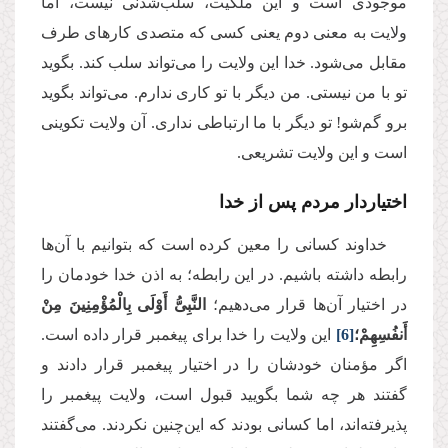
موجودی است و این ملکیت، سلب‌شدنی نیست، اما
ولایت به معنی دوم یعنی کسی که متصدی کارهای طرف
مقابل می‌‌شود. خدا این ولایت را می‌‌تواند سلب کند. بگوید
تو با من نیستی. من دیگر با تو کاری ندارم. می‌تواند بگوید
برو گم‌شو! تو دیگر با ما ارتباطی نداری. آن ولایت تکوینی
است و این ولایت تشریعی
.
اختیاردار مردم پس از خدا
خداوند کسانی را معین کرده است که بتوانیم با آن‌ها
رابطه داشته باشیم. در این رابطه‌‌؛ به اذن خدا خودمان را
در اختیار آن‌ها قرار می‌دهیم؛
النَّبِیُّ أَوْلَى بِالْمُؤْمِنِینَ مِنْ
أَنفُسِهِمْ؛
[6]
این ولایت را خدا برای پیغمبر قرار داده است.
اگر مؤمنان خودشان را در اختیار پیغمبر قرار دادند و
‌‌گفتند هر چه شما بگویید قبول است، ولایت پیغمبر را
پذیرفته‌‌اند، اما کسانی بودند که این‌چنین نکردند. می‌گفتند