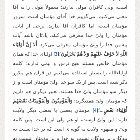
است، ولی کافران مولی ندارند؛ معمولاً مولی را به آقا
معنی می‌‌کنیم. می‌گوییم خدا آقای مؤمنان است. سرور
مؤمنان است، اما کافران آقا ندارند
.
برخی از آیات،
مؤمنان را ولیّ خدا معرفی می‌کنند. یادتان باشد آیات
پیشین خدا را ولیّ مؤمنان معرفی می‌کرد.
أَلا إِنَّ أَوْلِیَاء
اللّهِ لاَ خَوْفٌ عَلَیْهِمْ وَلاَ هُمْ یَحْزَنُونَ؛
[3]
اولیای خدا که همان
مؤمنان خالص هستند هیچ ترس و بیمی ندارند؛ کلمه‌‌
اولیاء‌الله را بسیار استفاده می‌کنیم در قرآن هم مکرر
ذکر شده است. پس از یک سو خدا ولیّ مؤمنان است و از
دیگر سو مؤمنان ولیّ خدا هستند. تعبیر دیگری هم داریم
که مؤمنان ولیّ همدیگرند:
وَالْمُؤْمِنُونَ وَالْمُؤْمِنَاتُ بَعْضُهُمْ
أَوْلِیَاء بَعْضٍ
...
؛
[4]
مؤمنان بعضی با بعضی دیگر ولایت
دارند؛ این ولیّ اوست، او هم ولی این است. پس کلمه‌‌
ولیّ و مفهوم ولایت به گونه‌ای است که بر خدا نسبت به
بندگان، بر بندگان نسبت به خدا و بر مؤمنان نسبت به