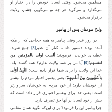
مسلمین می‌شود. وقتی انسان خودش را در اختیار او
می‌‌گذارد و می‌‌گوید هر چه تو می‌گویی چشم، ولایت
برقرار می‌شود
.
ولیّ مومنان پس از پیامبر
در روز غدیر وقتی پیامبر به همه حجاجی که از مکه
آمده بودند دستور داد تا کنار آن غدیر
[8]
جمع شوند،
خطبه‌‌ای خواندند. فرمودند
:
ألست اولی بالمؤمنین من
انفسهم؛
[9]
آیا من بر شما ولایت ندارم؟ همه گفتند: بله،
خدا این ولایت را برای شما قرار داده است؛
النَّبِیُّ أَوْلَى
بِالْمُؤْمِنِینَ مِنْ أَنفُسِهِمْ؛
یعنی پیغمبر اختیار مردم را بیشتر
از خودشان دارد
؛
از خود مردم به خودشان سزاوارتر
است؛ یعنی خدا برای پیغمبر اختیاری قرار داده است که
بیش از خود انسان بر آنها حق تصرف دارد
.
چرا پیامبر این را فرمود؟ برای این‌که بگوید همان مقامی