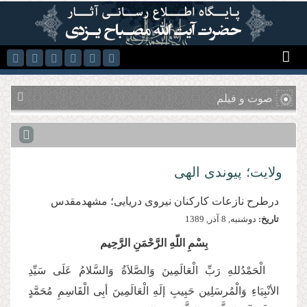
رفتن به محتوای اصلی
صوت و فیلم
ولایت؛ پیوندی الهی
درطرح نازعات کارکنان نيروی دريايی؛ مشهدمقدس
تاریخ:
دوشنبه, 8 آذر, 1389
بِسْمِ اللّهِ الرَّحْمَنِ الرَّحِیم
الْحَمْدُللهِ رَبِّ الْعَالَمِینَ وَالصَّلاَةُ وَالسَّلامُ عَلَی سَیِّدِ
الأنْبِیَاءِ وَالْمُرسَلِین حَبِیبِ إلَهِ الْعَالَمِینَ أبِی الْقَاسِمِ مُحَمَّدٍ