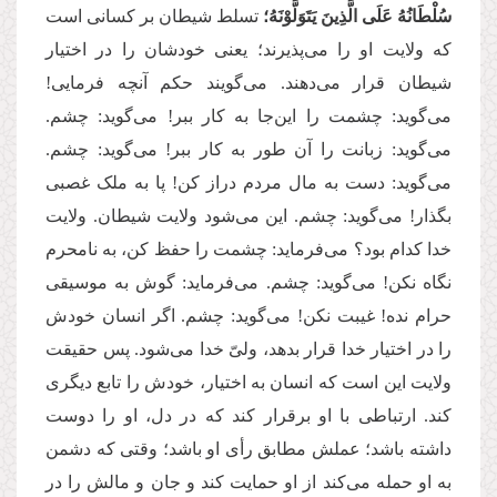
سُلْطَانُهُ عَلَى الَّذِینَ یَتَوَلَّوْنَهُ؛
تسلط شیطان بر کسانی است
که ولایت او را می‌‌پذیرند؛ یعنی خودشان را در اختیار
شیطان قرار می‌‌دهند. می‌گویند حکم آنچه فرمایی!
می‌گوید: چشمت را این‌جا به کار ببر! می‌گوید: چشم.
می‌گوید: زبانت را آن طور به کار ببر! می‌گوید: چشم.
می‌گوید: دست به مال مردم دراز کن! پا به ملک غصبی
بگذار! می‌گوید: چشم. این می‌‌شود ولایت شیطان. ولایت
خدا کدام بود؟ می‌‌فرماید: چشمت را حفظ کن، به نامحرم
نگاه نکن! می‌گوید: چشم. می‌فرماید: گوش به موسیقی
حرام نده! غیبت نکن! می‌گوید: چشم. اگر انسان خودش
را در اختیار خدا قرار بدهد، ولیّ خدا می‌شود. پس حقیقت
ولایت این است که انسان به اختیار، خودش را تابع دیگری
کند. ارتباطی با او برقرار کند که در دل، او را دوست
داشته باشد؛ عملش مطابق رأی او باشد؛ وقتی که دشمن
به او حمله می‌‌کند از او حمایت کند و جان و مالش را در