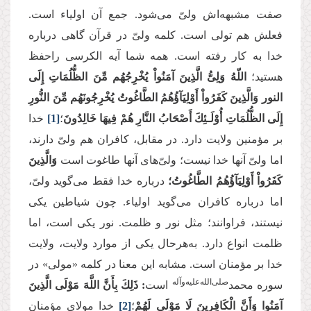
صفت مشبهه‌اش ولیّ می‌‌شود. جمع آن اولیاء است.
فعلش هم تولی است. کلمه ولیّ در قرآن گاهی درباره
خدا به کار رفته است. همه شما آیه الکرسی راحفظ
هستید؛
اللّهُ وَلِیُّ الَّذِینَ آمَنُواْ یُخْرِجُهُم مِّنَ الظُّلُمَاتِ إِلَى
النور وَالَّذِینَ كَفَرُواْ أَوْلِیَآؤُهُمُ الطَّاغُوتُ یُخْرِجُونَهُم مِّنَ النُّورِ
إِلَى الظُّلُمَاتِ أُوْلَـئِكَ أَصْحَابُ النَّارِ هُمْ فِیهَا خَالِدُونَ
؛
[1]
خدا
بر مؤمنین ولایت دارد. در مقابل، کافران هم ولیّ دارند،
اما ولیّ آنها خدا نیست؛ ولیّ‌های آنها طاغوت است
وَالَّذِینَ
كَفَرُواْ أَوْلِیَآؤُهُمُ الطَّاغُوتُ؛
درباره خدا فقط می‌‌گوید ولیّ،
اما درباره کافران می‌‌گوید اولیاء. چون شیاطین یکی
نیستند، فراوانند؛ مثل نور و ظلمت. نور یکی است، اما
ظلمت انواع دارد. به‌هرحال یکی از موارد ولایت،‌ ولایت
خدا بر مؤمنان است. مشابه این معنا در کلمه‌‌ «مولی» در
صلی‌الله‌علیه‌و‌آله
سوره محمد‌
است
: ذَلِكَ بِأَنَّ اللَّهَ مَوْلَى الَّذِینَ
آمَنُوا وَأَنَّ الْكَافِرِینَ لَا مَوْلَى لَهُمْ
؛
[2]
خدا مولای مؤمنان