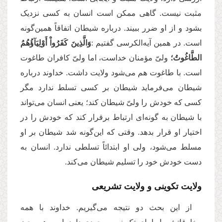
مثبت نیست. گاهی ممکن است انسان به کسی نزدیک
بشود و از او ضرر ببیند. درباره شیطان اتفاقاً همین‌گونه
است. در همین آیه‌الکرسی گفتیم
:
وَالَّذِینَ كَفَرُواْ أَوْلِیَآؤُهُمُ
الطَّاغُوتُ؛
ولیّ مؤمنان خداست، اما ولیّ کافران طاغوت
است. با طاغوت هم می‌‌شود ولایت داشت. خداوند درباره
شیطان می‌‌فرماید شیطان بر کسی تسلط ندارد مگر
کسی که خودش را ولیّ شیطان کند؛ یعنی انسان می‌تواند
با شیطان به گونه‌ای ارتباط برقرار کند که خودش را در
اختیار او قرار بدهد. وقتی که این‌گونه شد شیطان بر او
مسلط می‌شود، ولی او ابتدائاً تسلطی ندارد. انسان به
دست خودش خود را تسلیم شیطان می‌کند
.
ولایت تکوینی و ولایت تشریعی
از این بحث دو نتیجه می‌گیریم. خداوند با همه