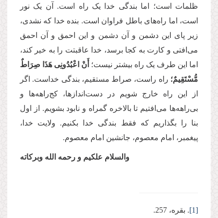
ظلمات است؛ اما بندگی خدا یک راه است. آن یک نور
است، اما راه‌‌های باطل فراوان است. بنده خدا که نشدی،
زیر پای این دشمن و آن دشمن و این احمق و آن احمق
می‌‌افتی و کارت به کجا برسد، خدا عاقبتت را به خیر کند،
اما این طرف یک راه بیشتر نیست؛
أَنْ اعْبُدُونِی هَذَا صِرَاطٌ
مُّسْتَقِیمٌ؛
راه راست، صراط مستقیم، بندگی خداست. اگر
از این راه خارج شویم در دست‌اندازها، کج‌راهه‌‌ها و
بی‌راهه‌ها می‌‌افتیم تا بالاخره گمراه و نابود بشویم. از اول
بنا را بگذاریم که فقط بندگی خدا بکنیم. ولایت خدا،
پیغمبر، امام معصوم، جانشین امام معصوم
.
والسلام علکیم و رحمه الله وبرکاته
[1]
. بقره، 257
.