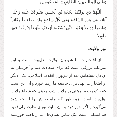
وَعَلَی آلِهِ الطَّیبِینَ الطَّاهِرِینَ المَعصُومِین
أللَّهُمَّ کُنْ لِوَلِیِّکَ الحُجَّةِ بْنِ الْحَسَن صَلَوَاتُکَ عَلَیهِ وَعَلَی
آبَائِهِ فِی هَذِهِ السَّاعَةِ وَفِی کُلِّ سَاعَةٍ‌ وَلِیًا وَحَافِظاً وَقَائِداً
وَنَاصِراً وَدَلِیلاً وَعَیْنَا حَتَّی تُسْکِنَهُ أرْضَکَ طَوْعاً وَتُمَتِّعَهُ فِیهَا
طَوِیلاً
نور ولایت
از افتخارات ما شیعیان، ولایت اهل‌بیت است و این
سرمایه‌‌ بزرگی است که برای سعادت دنیا و آخرتمان به
آن دل بسته‌‌ایم. بعد از پیروزی انقلاب اسلامی، یکی دیگر
از افتخارات الهی برای جامعه‌‌ ما رقم خورد و آن این‌ است
که حکومت ما مبتنی بر ولایت شد، ولایتی که شعاع ولایت
اهل‌بیت است. همانطور که ماه نورش را از خورشید
می‌‌‌گیرد و اگر خورشید به آن نتابد، نوری ندارد، ولی‌فقیه
هم انسانی است مثل سایر انسان‌‌ها، اما از ناحیه خورشید