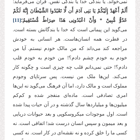
نمی‌‌خواند. یا بندگی خدا یا بندگی نفس. قرآن می‌‌فرماید:
أَلَمْ أَعْهَدْ إِلَیْكُمْ یَا بَنِی آدَمَ أَن لَّا تَعْبُدُوا الشَّیْطَانَ إِنَّهُ لَكُمْ
عَدُوٌّ مُّبِینٌ * وَأَنْ اعْبُدُونِی هَذَا صِرَاطٌ مُّسْتَقِیمٌ؛
[11]
می‌‌گوید این پیمانی است که خدا با بندگانش بسته است.
در فطرت همه‌‌ انسان‌‌هاست. هر انسانی به خودش
مراجعه کند می‌‌داند که من مالک خودم نیستم. آیا من
خودم به خودم چشم دادم؟! من خودم به خودم قلب
دادم؟! حتی نمی‌دانم قلب چه چیزی است و چگونه کار
می‌‌کند. این‌‌ها ملک من نیست. پس سرتاپای وجودم
مملوک است و مالک دارد، اما آن فرهنگ می‌‌گوید نه این‌ها
امری تصادفی است. ماده‌‌ای منفجر شده و کم‌کم
میلیون‌‌ها و میلیاردها سال گذشته و در آن حیات پیدا شده
است. اول موجودات میکروسکوپی و بعد حیوانات دریایی
و بعد میمون و سپس انسان درست شد! اتفاقی است. نه
کسی ما را خلق کرده و نه نقشه‌‌ای در کار است. نه کسی