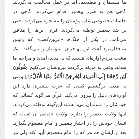
ما مسلمان و مطیعیم، اما در عمل مخالفت می‌‌کردند.
گاهی هم به ضرر پیغمبر اقدام می‌‌کردند. گاهی در
جلسات خصوصی‌شان مؤمنان را مسخره می‌‌کردند، حتی
بر ضد پیغمبر توطئه می‌‌کردند. قرآن این‌ها را منافق
می‌‌نامد. در یکی از جنگ‌‌ها «ابی‌بن‌کعب» که رئیس
منافقان بود گفت: این مهاجران ـ مؤمنان را می‌گفت ـ یک
مشت مردم آواره‌‌ای هستند که به مدینه آمدند و مزاحم ما
شدند. وقتی به مدینه برگردیم بیرونشان می‌‌کنیم؛
یَقُولُونَ
لَئِن رَّجَعْنَا إِلَى الْمَدِینَةِ لَیُخْرِجَنَّ الْأَعَزُّ مِنْهَا الْأَذَلَّ؛
[7]
وقتی
به مدینه برگشتیم کسی که عزت بیشتری دارد این
آواره‌‌های ذلیل را بیرون می‌کند. قرآن می‌گوید کسانی که
خودشان را مسلمان می‌‌دانستند این‌گونه توطئه می‌‌کردند.
اینها ولایت پیغمبر را ندارند. ولایت حقیقی آن است که
انسان خودش را در اختیار پیغمبر و امام معصوم بگذارد.
بعد از ایشان هم هر که را امام معصوم تأیید کند ولی‌امر