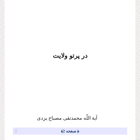
در پرتو ولایت
آیة اللّه محمدتقى مصباح یزدى
﴿ صفحه 2﴾