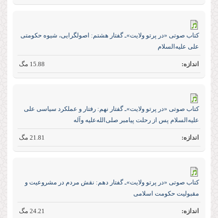
كتاب صوتی «در پرتو ولایت»ـ گفتار هشتم: اصول‏گرايى، شيوه حكومتی
على عليه‏‌السلام
15.88 مگ
كتاب صوتی «در پرتو ولایت»ـ گفتار نهم: رفتار و عملكرد سياسى على
عليه‌السلام پس از رحلت پيامبر صلى‏‌الله‏‌عليه‏ و‏آله
21.81 مگ
كتاب صوتی «در پرتو ولایت»ـ گفتار دهم: نقش مردم در مشروعيت و
مقبوليت حكومت اسلامى
24.21 مگ