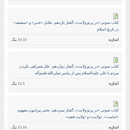
كتاب صوتی «در پرتو ولایت»ـ گفتار یازدهم: تقابل «غدير» و «سقيفه»
در تاريخ اسلام
10.33 مگ
كتاب صوتی «در پرتو ولایت»ـ گفتار دوازدهم: علل همراهى نكردن
مردم با على عليه‏‌السلام پس از پيامبر صلى‏‌الله‏‌عليه‏‌و‏آله
12.3 مگ
كتاب صوتی «در پرتو ولایت»ـ گفتار سیزدهم: بحثى پيرامون مفهوم
«امامت»، «ولايت» و «ولايت فقيه»
15.16 مگ