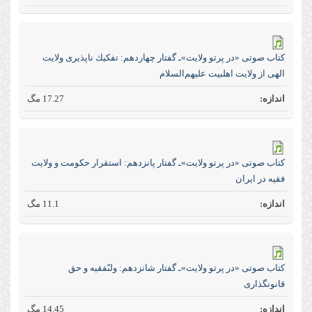
كتاب صوتی «در پرتو ولایت»ـ گفتار چهاردهم: تفكيك ناپذيرى ولايت
الهى از ولايت اهل‏بيت عليهم‏‌السلام
17.27 مگ
كتاب صوتی «در پرتو ولایت»ـ گفتار پانزدهم: استقرار حكومت و ولايت
فقيه در ايران
11.1 مگ
كتاب صوتی «در پرتو ولایت»ـ گفتار شانزدهم: ولىّ‏فقيه و حق
قانون‏گذارى
14.45 مگ