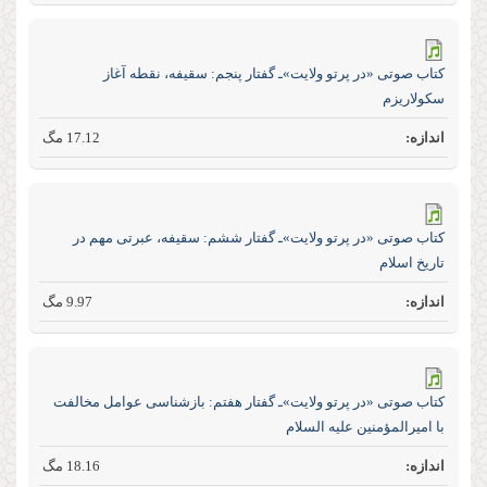
كتاب صوتی «در پرتو ولایت»ـ گفتار پنجم: سقيفه، نقطه آغاز
سكولاريزم
17.12 مگ
كتاب صوتی «در پرتو ولایت»ـ گفتار ششم: سقيفه، عبرتى مهم در
تاريخ اسلام
9.97 مگ
كتاب صوتی «در پرتو ولایت»ـ گفتار هفتم: بازشناسى عوامل مخالفت
با اميرالمؤمنين عليه ‏السلام
18.16 مگ