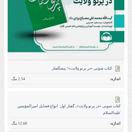
كتاب صوتی «در پرتو ولایت»؛ پیشگفتار
2.54 مگ
كتاب صوتی «در پرتو ولایت»ـ گفتار اول: انواع فضایل امیرالمؤمنین
علیه‌السلام
12.68 مگ