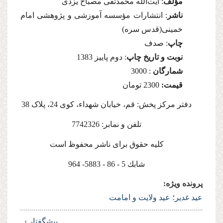
مؤلف
: آیت‌الله محمدتقى مصباح یزدى
ناشر
: انتشارات مؤسسه آموزشى و پژوهشى امام
خمینى(قدس سره)
چاپ
: صدف
نوبت و تاریخ چاپ
: دوم پاییز 1383
شمارگان
: 3000
قیمت:
2300 تومان
دفتر مرکز پخش: قم، خیابان شهداء، کوی 24، پلاک 38
تلفن و نمابر: 7742326
كلیه حقوق براى ناشر محفوظ است
شابك 5 - 86 - 5883- 964
پرونده ویژه:
عید غدیر؛ عید ولایت و امامت
پیشگفتار ›