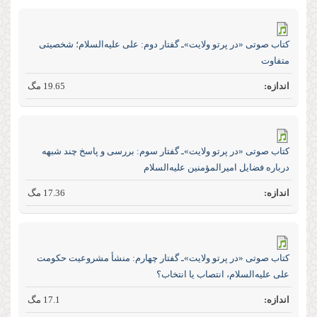
كتاب صوتی «در پرتو ولایت»ـ گفتار دوم: علی‌ علیه‌السلام؛ شخصیتی
متفاوت
19.65 مگ
كتاب صوتی «در پرتو ولایت»ـ گفتار سوم: بررسى و پاسخ چند شبهه
درباره فضايل اميرالمؤمنين عليه‏‌السلام
17.36 مگ
كتاب صوتی «در پرتو ولایت»ـ گفتار چهارم:‌ منشأ مشروعيت حكومت
على عليه‏‌‌السلام، انتصاب يا انتخاب؟
17.1 مگ