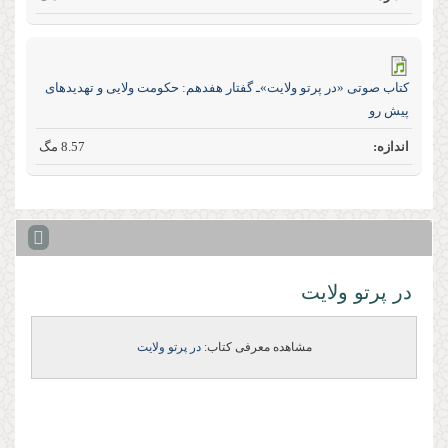
كتاب صوتی «در پرتو ولایت»ـ گفتار هفدهم: حكومت ولايى و تهديدهاى
پيش رو
8.57 مگ
در پرتو ولایت
مشاهده معرفی کتاب:
در پرتو ولایت