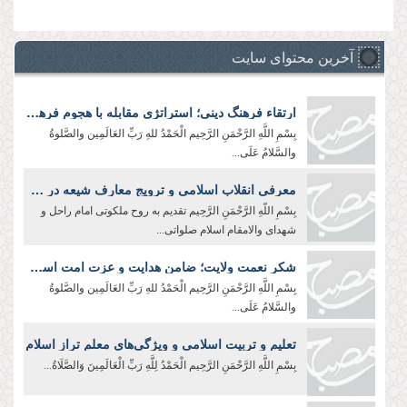
آخرین محتوای سایت
ارتقاء فرهنگ دینی؛ استراتژی مقابله با هجوم فرهنگی دشمن
بِسْمِ اللَّهِ الرَّحْمَنِ الرَّحِیم الْحَمْدُ للهِ رَبِّ العَالَمِین والصَّلوةُ
والسَّلامُ عَلَی...
معرفی انقلاب اسلامی و ترویج معارف شیعه در جهان؛ رسالت سفرا و رایزنان فرهنگی
بِسْمِ اللّهِ الرَّحْمَنِ الرَّحِيم تقدیم به روح ملکوتی امام راحل و
شهدای والامقام اسلام صلواتی...
شکر نعمت ولایت؛ ضامن هدایت و عزت امت اسلامی
بِسْمِ اللَّهِ الرَّحْمَنِ الرَّحِیم الْحَمْدُ للهِ رَبِّ العَالَمِین والصَّلوةُ
والسَّلامُ عَلَی...
تعلیم و تربیت اسلامی و ویژگی‌های معلم تراز اسلام
بِسْمِ اللَّهِ الرَّحْمَنِ الرَّحِیم الْحَمْدُ لِلَّهِ رَبِّ الْعَالَمِينَ وَالصَّلَاةُ...