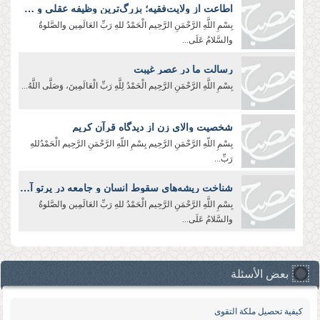
اطاعت از ولایت‌فقیه؛ بزرگ‌ترین وظیفه عقلی و شرعی
بِسْمِ اللَّهِ الرَّحْمَنِ الرَّحِيم الْحَمْدُ للهِ رَبِّ العَالَمِین والصَّلوةُ
والسَّلامُ عَلَی...
رسالت ما در عصر غیبت
بِسْمِ اللَّهِ الرَّحْمَنِ الرَّحِیم الْحَمْدُ لِلَّهِ رَبِّ الْعَالَمِينَ، وَصَلَّى اللَّهُ...
شخصیت والای زن از دیدگاه قرآن کریم
بِسْمِ اللّهِ الرَّحْمَنِ الرَّحِيم بِسْمِ اللّهِ الرَّحْمَنِ الرَّحِیم الْحَمْدُللهِ
رَبِّ...
شناخت ریشه‌های سقوط انسان و جامعه در پرتو آموزه‌های عاشورا
بِسْمِ اللَّهِ الرَّحْمَنِ الرَّحِیم الْحَمْدُ للهِ رَبِّ العَالَمِین والصَّلوةُ
والسَّلامُ عَلَی...
بعض الأسئلة
كیفیة تحصیل ملكة التقوى