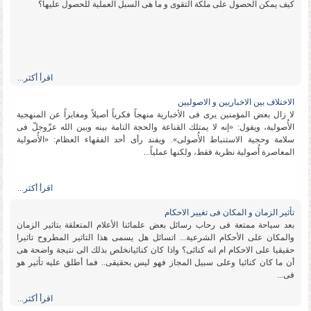
كیف یمكن الحصول على ملكة التقوى و ما هی السبل العملیة للحصول علیها؟
اقرأ أكثر...
الاختلاف بین الاخباریین و الاصولیین
لا زال بعض المؤمنین یرى فی الأخباریة منهجاً فكریاً أصیلاً ومغایراً عن المنهجیة
الأُصولیة، ویقول: «إنه لا یمتلك القناعة والحجة التامة بینه وبین الله عزّوجلّ فی
سلامة وحجیة الاستنباط الأُصولی». ویفند رأی أحد الفقهاء العظام: «الأُصولیة
المعاصرة أُصولیة نظریة فقط، ولكنها عملیاً...
اقرأ أكثر...
تأثیر الزمان و المكان فی تغییر الاحكام
بعد سیاحة ممتعة فی رحاب رسائل بعض علمائنا الأعلام المتعلقة بتاثیر الزمان
والمكان على الأحكام الشرعیة... اتسائل هل یسمى هذا التاثیر المطروح تاثیرا
حقیقیا على الاحكام ام انه كنائی؟ واذا كان كنائیانخلص بذلك الى نتیجة واضحة هی
أن ما كان كنائیا وعلى سبیل المجاز فهو لیس بحقیقی.. فما أطلق علیه تأثیر هو
فی...
اقرأ أكثر...