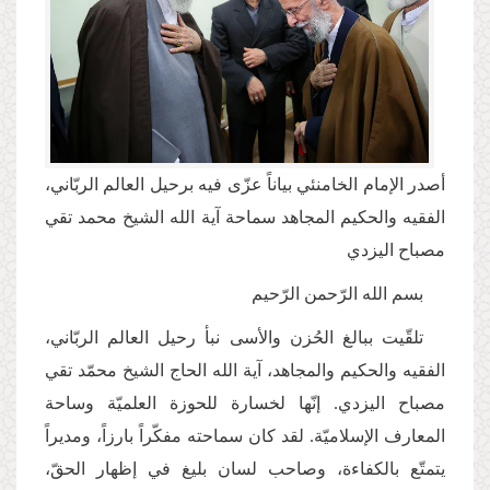
أصدر الإمام الخامنئي بياناً عزّى فيه برحيل العالم الربّاني،
الفقيه والحكيم المجاهد سماحة آية الله الشيخ محمد تقي
مصباح اليزدي
بسم الله الرّحمن الرّحيم
تلقّيت ببالغ الحُزن والأسى نبأ رحيل العالم الربّاني،
الفقيه والحكيم والمجاهد، آية الله الحاج الشيخ محمّد تقي
مصباح اليزدي. إنّها لخسارة للحوزة العلميّة وساحة
المعارف الإسلاميّة. لقد كان سماحته مفكّراً بارزاً، ومديراً
يتمتّع بالكفاءة، وصاحب لسان بليغ في إظهار الحقّ،