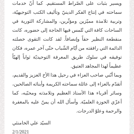
ويسير بثبات على الصّراط المستقيم. كما أنّ خدمات
سماحته في إنتاج الفكر الدينيّ وتأليف الكتب التوجيهيّة،
وتربية تلامذة مميّزين ومؤثّرين، والمشاركة الثورية في
الساحات كافة التي تُلمس فيها الحاجة إلى حضوره، كانت
منقطعة النظير حقاً وإنصافاً. لقد كانت التقوى خصلته
الدائمة التي رافقته من أيّام الشّباب حتّى آخر عمره، فكان
توفيقه في سلوك طريق المعرفة التوحيديّة ثواباً إلهيّاً
عظيماً لهذا المجاهد العتيق.
وبما أنّني صاحب العزاء في رحيل هذا الأخ العزيز والقديم،
أتقدّم بالعزاء إلى عائلة سماحته الكريمة وأبنائه الصالحين،
وسائر أقرباء هذا الأستاذ العظيم وتلامذته ومحبّيه، كما
أعزّي الحوزة العلميّة. وأسأل الله أن يمنّ عليه بالمغفرة
والرحمة وعلوّ الدرجات.
السيّد علي الخامنئي
2/1/2021