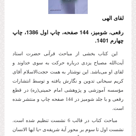
لقای الهی
رقعی، شومیز، 144 صفحه، چاپ اول 1386، چاپ
چهارم 1401.
این كتاب بخشی از مباحث قرآنی حضرت استاد
آیت‌الله مصباح یزدی درباره حركت به سوی خداوند و
لقای او می‌باشد. این نوشتار به همت حجت‌الاسلام آقای
كریم سبحانی تدوین و نگارش یافته و توسط انتشارات
مؤسسه آموزشی و پژوهشی امام خمینی(ره) در قطع
رقعی و با جلد شومیز در 144 صفحه چاپ و منتشر شده
است.
مباحث کتاب در قالب 6 نشست تنظیم شده است.
نشست اول تا سوم بر محور آیة‌ شریفه‌ى «یا ایها الانسان