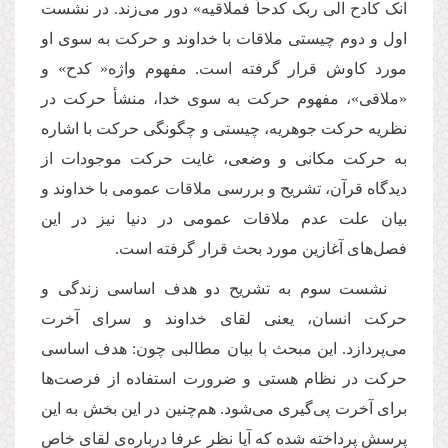
انک کادح الی ربک کدحاً فملاقیه» دور می‌زند. در نشست
اول و دوم چیستی ملاقات با خداوند و حركت به سوی او
مورد كاوش قرار گرفته است. مفهوم واژه« كدح» و
«ملاقی»، مفهوم حركت به سوی خدا، منشأ حركت در
نظریه حركت جوهریه، چیستی و چگونگی حركت با اشاره
به حركت مكانی و وضعی، غایت حركت موجودات از
دیدگاه قرآن، تشریح و بررسی ملاقات عمومی با خداوند و
بیان علت عدم ملاقات عمومی در دنیا نیز در این
فصل‌های آغازین مورد بحث قرار گرفته است.
نشست سوم به تشریح دو هدف اساسی زندگی و
حركت انسان، یعنی لقای خداوند و سرای آخرت
می‌پردازد. این مبحث با بیان مطالبی چون: هدف اساسی
حركت در نظام هستی و ضرورت استفاده از فرصت‌ها
برای آخرت پی‌گیری می‌شود. هم‌چنین در این بخش به این
پرسش پرداخته شده كه آیا نظر عرفا درباره‌ى لقای خاص