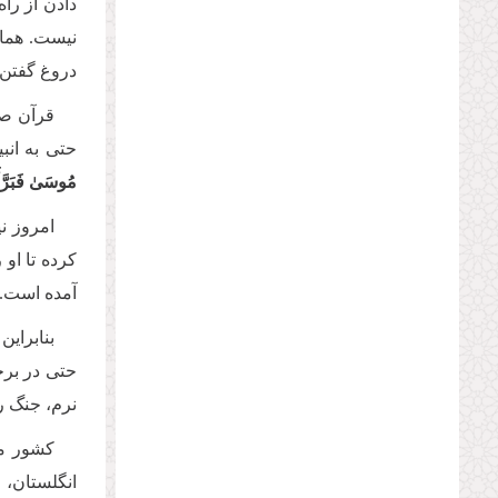
دادن از راه
نیست
.
همان
دروغ گفتن،
قرآن صری
حتی به انب
مُوسَىٰ فَبَرَّأَه
امروز ن
کرده تا او 
آمده است. ا
بنابرای
حتی در برخ
نرم، جنگ ر
کشور ما
انگلستان،