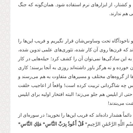
 کشتار، از ابزارهای نرم استفاده شود. همان‌گونه که جنگ
ی هم ندارند
.
و ناخودآگاه تحت وساوس‌شان قرار نگیریم و فریب این‌ها را
ند که قرن‌ها روی آن کار شده، تئوری‌های علمی تدوین شده،
ه این سادگی‌ها نمی‌توان آن را کشف کرد؛ حیله‌هایی در کار
ن خورده و نه هرگز باور داشته‌اند روزی به آنجا برسند؛ کاری
ا از گروه‌های مختلف و مسیرهای متفاوت به هم می‌رسند و
لیس چه شاگردانی تربیت کرده است! واقعاً از اعاجیب خلقت
تی از ابلیس هم جلو می‌زند! البته افتخار اولیه برای ابلیس
پشت می‌بندند!
ً هشدار داده‌اند که فریب این‌ها را نخورید! در سوره‌ای از
ِ الرَّحْمَٰنِ الرَّحِيمِ*
قُلْ أَعُوذُ بِرَبِّ النَّاسِ* مَلِكِ النَّاسِ*