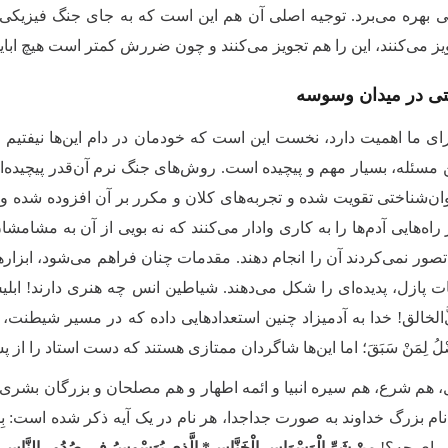
 بهره می‌برد. توجیه اصلی آن هم این است که به‌ جای جنگ فیزیکی و
ویز می‌کنند، این را هم تجویز می‌کنند و چون ضررش کمتر است هیچ ابای
تی در میدان وسوسه
رای ما اهمیت دارد، نخست این است که خودمان در دام این‌ها نیفتیم 
ن مسئله، بسیار مهم و پیچیده است. روش‌های جنگ نرم آن‌قدر پیچیده‌ا
ان‌شناختی تقویت شده و تجربه‌های کلان و مکرر بر آن افزوده شده و ب
اه‌هایی آدم‌ها را به کاری وادار می‌کنند که نه بویی از آن به مشامشا
تصور نمی‌کردند آن را انجام دهند
.
مقدمات چنان فراهم می‌شود، ابزاره
ت پازل، پدیده‌ای را شکل می‌دهند. شیاطین انس چه هنری دارند! اب
‌الخالق! خدا به آدمیزاد چنین استعدادهایی داده که در مسیر شیطنت، ح
ْلُ لِمَنْ سَبَقَ؛ اما این‌ها شاگردان ممتازی هستند که دست استاد را از 
هم شرع، هم سیره انبیا و ائمه اطهار و هم مصلحان و بزرگان بشری دائما
 بزرگ خداوند به صورت جداجدا، هر نام در یک آیه ذکر شده است: بِسْمِ اللَّه
برای چه؟!
مِنْ شَرِّ الْوَسْوَاسِ الْخَنَّاسِ* الَّذِي يُوَسْوِسُ فِي صُدُورِ النَّاسِ.