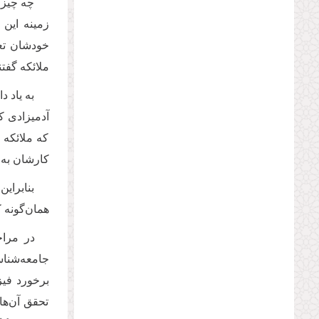
چه چیزی
زمینه این 
خودشان تعا
ملائکه گفتن
به یاد 
آدمیزادی که
که ملائکه 
کارشان به 
بنابرای
همان‌گونه
در مراح
جامعه‌شناسا
برخورد فیز
تحقق آن‌ها