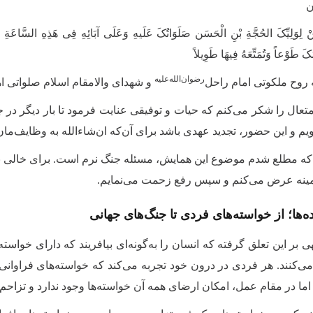
ن
ُنْ لِوَلِیِّکَ الحُجَّةِ بْنِ الْحَسَن صَلَوَاتُکَ عَلَیهِ وَعَلَی آبَائِهِ فِی هَذِهِ السَّاعَةِ وَ
کَ طَوْعاً وَتُمَتِّعَهُ فِیهَا طَوِیلاً
رضوان‌الله‌علیه
 روح ملکوتی امام راحل‌
و شهدای والامقام اسلام صلواتی اه
متعال را شکر می‌کنم که حیات و توفیقی عنایت فرمود تا بار دیگر در
یم و این حضور، تجدید عهدی باشد برای آن‌که ان‌شاءالله به وظایف‌مان ب
که مطلع شدم موضوع این همایش، مسئله جنگ نرم است. برای خالی نب
مینه عرض می‌کنم و سپس رفع زحمت می‌نمایم
.
ده‌ها؛ از خواسته‌های فردی تا جنگ‌های جهانی
هی بر این تعلق گرفته که انسان را به‌گونه‌ای بیافریند که دارای خواس
 می‌کنند. هر فردی در درون خود تجربه می‌کند که خواسته‌های فراوانی
 اما در مقام عمل، امکان ارضای همه آن خواسته‌ها وجود ندارد و تزاحم پ