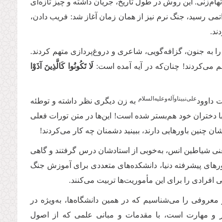
تهام‌زنی. این روش در طول تاریخ، جریان داشته و چیز تازه‌ای
 اتمی رسید، جنگ نرم نیز از همان زمان آغاز شد: فریب دادن،
ند
.
 را به جنون، گزافه‌گویی، شاعری و دروغ‌پردازی متهم کردند.
م می‌کردند! چنان‌که در آیه آمده است:
لَا تَكُونُوا كَالَّذِينَ آذَوْا
علی‌نبیناوآله‌وعلیه‌السلام
 داوود‌
به زن دیگری نظر داشته و توطئه
- با دختران خود هم‌بستر شده است! این‌ها در متن تورات فعلی
ان چنین باورهایی دارند، ببینید دشمنان چه کار می‌کردند!
یعنی شیاطین انس، به‌خوبی از استادشان درس گرفتند و گاهی
ورهای پیشرفته دنیا، دانشکده‌های متعددی برای آموزش جنگ
افرادی را برای این مأموریت‌ها تربیت می‌کنند
.
عروفی را می‌شناسیم که در همین دانشگاه‌ها، به‌ویژه در
نر و مهارت است، با مقدمات و مبانی علمی که از اصول