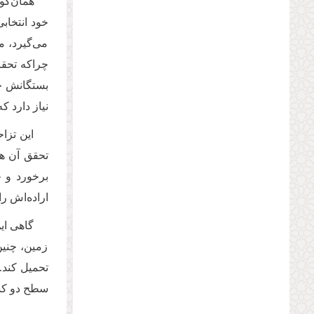
همان‌گو
خود انتخابی
می‌گیرد، م
چراکه تحق
بستگانش خو
نیاز دارد ک
این تزا
تحقق آن هس
برخورد و 
اراده‌اش ر
گاهی ای
زمین، چنین
تحمیل کند. 
سطح دو کشو