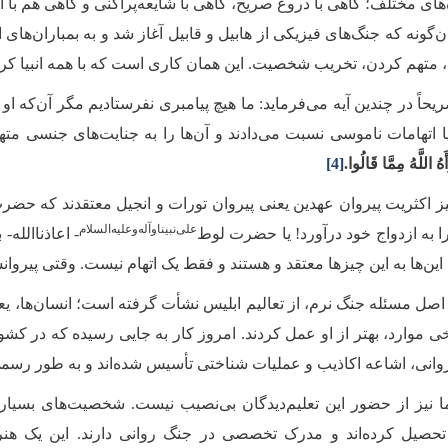
‌های مختلف؛ گاهی با دروغ صریح، گاهی با شایعه‌پراکنی و گاهی هم با ا
‌گونه که جنگ‌های فیزیکی از هابیل و قابیل آغاز شد و به بمباران‌های
 متهم کردن، تخریب شخصیت. این همان کاری است که با همه انبیا کرد
حاً در چندین آیه می‌فرماید: ما هیچ پیامبری نفرستادیم مگر آن‌که او
یا اتهامات ناموسی نسبت می‌دادند و آن‌ها را به جنایت‌های جنسی مته
ُ اللَّهُ مِمَّا قَالُوا.
[4]
یز اکثریت پیروان عهدین یعنی پیروان تورات و انجیل معتقدند که حضرت
علی‌نبیناوآله‌وعلیه‌السلام
را به ازدواج خود درآورد! یا حضرت لوط‌
- اعاذناالله
ین‌ها به این چیزها معتقد و هستند و فقط یک اتهام نیست. وقتی پیروانش
ن اصل مسئله جنگ نرم، از تعالیم ابلیس نشأت گرفته است؛ انسان‌ها، 
ی موارد، بهتر از او عمل کردند. امروز کار به جایی رسیده که در کش
وانی، اشاعه اکاذیب و عملیات شناختی تأسیس شده‌اند و به ‌طور رسمی 
 نیز از حضور این تعلیم‌دیدگان بی‌نصیب نیست. شخصیت‌های بسیار م
 تحصیل کرده‌اند و مدرک تخصصی در جنگ روانی دارند. این یک ه