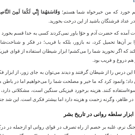
 خورد که من خیرخواه شما هستم؛
وَقَاسَمَهُمَا إِنِّي لَكُمَا لَمِنَ النَّاصِ
در عداد فرشتگان باشید از این درخت بخورید.
ات آمده که حضرت آدم و حوّا باور نمی‌کردند کسی به خدا قسم بخورد
ا بر آن‌ها تحمیل کرد، نه بازور، بلکه با فریب؛ در فکر و شناخت‌شان
ند که اگر نخورید شما را می‌کشم! ابزار شیطان استفاده از قوای فیزیکی
و هم دروغ و فریب بود
.
 این درس را از شیطان گرفتند و دیدند می‌توان به جای زور، از ابزار فک
اد؛ وانمود کرد که ما خیر و مصلحت شما را می‌خواهیم اما در باطن می
 سوءاستفاده کنند. هزینه برخورد فیزیکی سنگین است، مشکلاتی دارد، 
 در ظاهر، وگرنه زحمت و هزینه دارد اما بیشتر فکری است
.
این شد جن
ابزار سلطه روانی در تاریخ بشر
گ نرم، غلبه بر خصم از راه تصرف در قوای روانی او ازجمله د