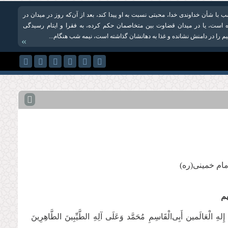
با شأن خداوندی خدا، محبتی نسبت به او پیدا کند، بعد از آن‌که روز در میدان در
است، یا در میدان قضاوت بین متخاصمان حکم کرده، به فقرا و ایتام رسیدگی
یم را در دامنش نشانده و غذا به دهانشان گذاشته است، نیمه شب هنگام...
»
ام خمينی(ره)
ِیم
هِ الْعَالَمین أَبِی‌‌الْقَاسِمِ مُحَمَّد وَعَلَی آلِهِ الطَّیِّبِینَ الطَّاهِرِینَ