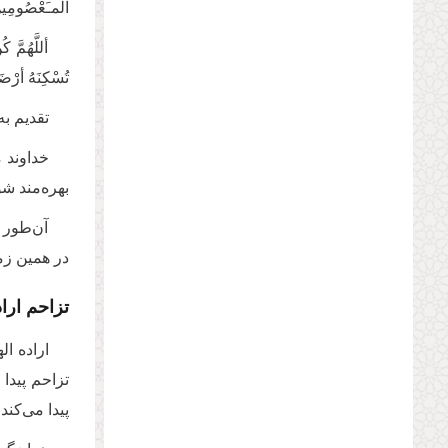
المـَعْصُومِی
أللَّهُمَّ ک
تُسْکِنَهُ أرْضَ
تقدیم به
خداوند 
بهره‌مند شو
آن‌طور 
در همین ز
تزاحم ارا
اراده ال
تزاحم پیدا
پیدا می‌کند