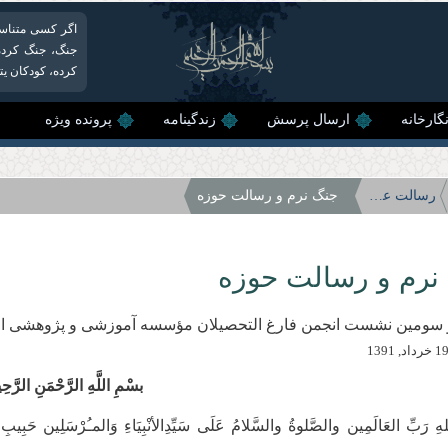
اگر کسی متناسب 
جنگ، جنگ کرده 
کرده، کودکان یت
گارخانه
ارسال پرسش
زندگینامه
پرونده ویژه
رسالت عظیم حوزه‌ علمیه
جنگ نرم و رسالت حوزه
نرم و رسالت حوزه
 و سومين نشست انجمن فارغ التحصيلان مؤسسه آموزشی و پژوهشی ام
بسْمِ اللَّهِ الرَّحْمَنِ الرَّح
لهِ رَبِّ العَالَمِین والصَّلوةُ والسَّلامُ عَلَی سَیِّدِالأنْبِیَاءِ وَالمـُرْسَلِین حَبِیبِ إِل