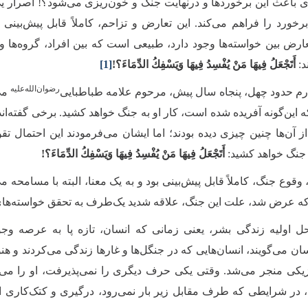
 باعث این برخوردها و درنهایت جنگ و خون‌ریزی می‌شود؟! اصرار
برخورد را فراهم می‌کند. این تعارض و تزاحم، کاملاً قابل پیش‌بینی 
رض بین خواسته‌ها وجود دارد، طبیعی است که بین افراد، گروه‌ها و
د:
أَتَجْعَلُ فِيهَا مَنْ يُفْسِدُ فِيهَا وَيَسْفِكُ الدِّمَاءَ
؟!
[1]
‌رضوان‌‌الله‌‌علیه
دارم حدود چهل، پنجاه سال پیش، مرحوم علامه طباطبایی
می‌
 این‌گونه آفریده شده است، کار او به جنگ خواهد کشید. برخی گفته‌اند 
از آن‌ها چنین چیزی دیده بودند؛ اما ایشان می‌فرمودند این احتمال تق
جنگ خواهد کشید:
أَتَجْعَلُ فِيهَا مَنْ يُفْسِدُ فِيهَا وَيَسْفِكُ الدِّمَاءَ
؟!
ن، وقوع جنگ، کاملاً قابل پیش‌بینی بود و به یک معنا، البته با مسا
 که عرض شد، علت این جنگ، علاقه شدید یک‌طرف به تحقق خواسته‌
ل اولیه زندگی بشر، یعنی زمانی که انسان، تازه پا به عرصه وج
ن می‌گویند، انسان‌هایی که در جنگل‌ها و غارها زندگی می‌کردند و هنو
یکی منجر می‌شد. وقتی یکی حرف دیگری را نمی‌پذیرفت، او را می‌ز
، در شرایطی که طرف مقابل زیر بار نمی‌رود، درگیری و کتک‌کاری 