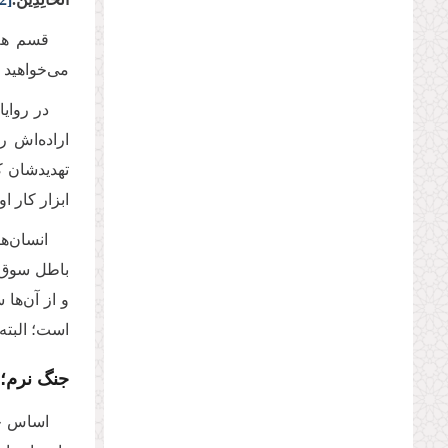
قسم هم
می‌خواهید 
در روای
اراده‌اش ر
تهدیدشان ک
ابزار کار ا
انسان‌ها
باطل سوق د
و از آن‌ها
است؛ البته
جنگ نرم؛ 
اساس جن