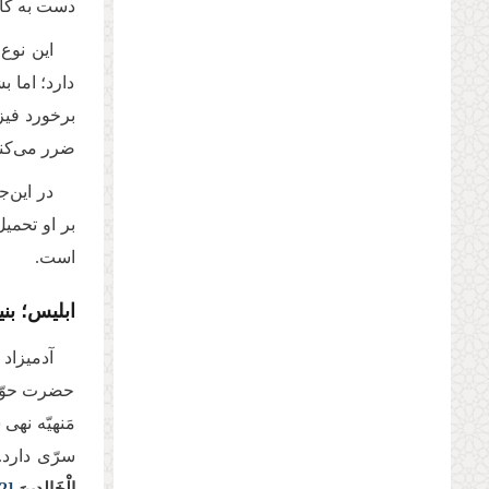
دست به کا
این نوع
دارد؛ اما 
برخورد فیز
ضرر می‌کنن
در این‌
بر او تحمی
است.
ابلیس؛ بن
آدمیزاد
حضرت حوّا 
مَنهیّه نه
سرّی دارد.
الْخَالِدِينَ.
2]