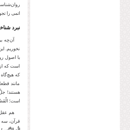
روان‌شناسی
اتمی را تج
نبرد شناخ
آن‌چه ب
نخوریم. ای
با اصول رو
است که از ر
که هیچ‌گاه 
مانند قطعا
هستند! جلَّ
است؛ الْفَض
هم عقل، 
قرآن، سه نام
إِلَٰهِ النَّاسِ؛