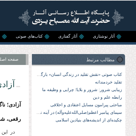
رفتن به محتوای اصلی
آثار نوشتاری
آثار گفتاری
کتاب‌های صوتی
ن
مطالب مرتبط
صفحه اصل
کتاب صوتی «نقش تقلید در زندگی انسان» بارگذاری شد
آزادی
تقلید خردمندانه
زیبایی شرور: شرور و بلایا؛ چرایی و وظیفه ما
رابطه علم و دین
آزادی؛ ناگف
مباحثی پیرامون مسایل اعتقادی و اخلاقی
سیمای پیامبر اعظم(صلی‌الله‌علیه‌وآله) در آینه نهج‌البلاغه
رقعی، شومیز، 118 صفحه، چ
چكیده‌اى از اندیشه‌هاى بنیادین اسلامى
در این