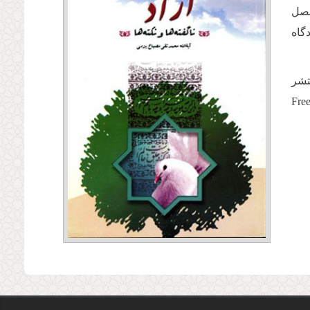
فصل
گاه
 منتشر
Freedom &