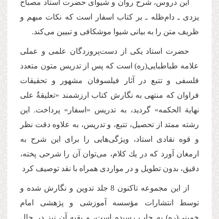
این دروس، شرح روان و شیوای حضرت استاد مصباح
یزدی ـ دام‌ظله ـ بر کتاب اسفار است که نكات مبهم و
ظریف متن را به بیانى شیوا موشكافى و تبیین مى‌كند.
حضرت استاد یکی از دست‌پروردگان علمی و عملی
علامه طباطبایی(ره) است که پس از تدریس متون متعدد
فلسفی و تتبع در آثار فیلسوفان مشهور و تحقیقات
فراوان كه منتهی به نگارش كتاب ارزشمند «تعلیقةٌ على
نهایة الحكمه» گردید، به تدریس «اسفار» پرداخت. این
رشته ممتد از تحصیل، تتبع، و تدریس، به علاوه دقت نظر
و قوه نقادى استاد، ویژگى‌هایى را برای این شرح به
ارمغان آورد كه در یك كلام، می‌توان آن را شرحى پخته،
دقیق، بدون تطویل و در مواردى همراه با نقد توصیف كرد
از این مجموعه تاكنون 8 جلد تدوین و نگارش شده و
توسط انتشارات مؤسسه آموزشی و پژهشی امام
خمینی(ره) به چاپ رسیده است، و بقیه آن نیز در حال