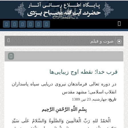
رفتن به محتوای اصلی
صوت و فیلم
قرب خدا؛ نقطه اوج زیبایی‌ها
در دوره تعالی فرماندهان نیروی دریایی سپاه پاسداران
انقلاب اسلامی؛ مشهد مقدس
تاریخ:
چهارشنبه, 23 تير, 1389
بِسْمِ اللّهِ الرَّحْمَنِ الرَّحِیم
الْحَمْدُ للهِ رَبِّ الْعَالَمِینَ وَالصَّلَوةُ وَالسَّلامُ عَلَی سَیِّدِ