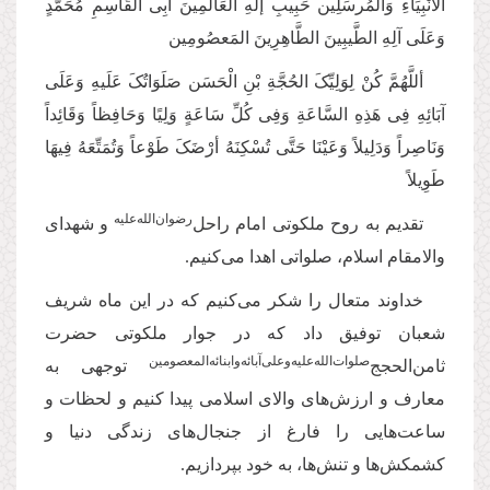
الأنْبِیَاءِ وَالْمُرسَلِین حَبِیبِ إلَهِ الْعَالَمِینَ أبِی الْقَاسِمِ مُحَمَّدٍ
وَعَلَی آلِهِ الطَّیبِینَ الطَّاهِرِینَ المَعصُومِین
أللَّهُمَّ کُنْ لِوَلِیِّکَ الحُجَّةِ بْنِ الْحَسَن صَلَوَاتُکَ عَلَیهِ وَعَلَی
آبَائِهِ فِی هَذِهِ السَّاعَةِ وَفِی کُلِّ سَاعَةٍ‌ وَلِیًا وَحَافِظاً وَقَائِداً
وَنَاصِراً وَدَلِیلاً وَعَیْنَا حَتَّی تُسْکِنَهُ أرْضَکَ طَوْعاً وَتُمَتِّعَهُ فِیهَا
طَوِیلاً
رضوان‌‌الله‌علیه
تقدیم به روح ملکوتی امام راحل‌‌
و شهدای
والامقام اسلام، صلواتی اهدا می‌کنیم.
خداوند متعال را شکر می‌کنیم که در این ماه شریف
شعبان توفیق داد که در جوار ملکوتی حضرت
صلوات‌الله‌علیه‌و‌علی‌آبائه‌و‌ابنائه‌المعصومین
ثامن‌الحجج‌
توجهی به
معارف و ارزش‌های والای اسلامی پیدا کنیم و لحظات و
ساعت‌هایی را فارغ از جنجال‌های زندگی دنیا و
کشمکش‌ها و تنش‌ها، به خود بپردازیم.