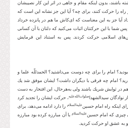
ته باشند، بدون اینكه مقام و جاهى در اثر این كار نصیبشان
 راه را حركت كنند، براى چه؟ آیا این جز نشانه این است كه
د آیا جز به این معناست كه ای‌کاش ما هم در پانزده خرداد
س شما با این حركتتان اثبات مى‌‌كنید كه دلتان با آن كسانى
زش‌های اسلامى حركت كردند. پس به استناد این فرمایش
ودید؟ امام را براى چه دوست مى‌‌داشتید؟ الحمدللّه علما و
‌‌دارید؟ امام چه فرقى با دیگران داشت؟ ایشان موفق شد یك
هم در ثوابش شریك باشند ولى به‌هرحال، این افتخار به دست
صلوات‌‌الله‌‌علیه
، حركت ایشان را تجدید كرد
‌علیه‌‌السلام
اى اینكه راه امام حسین
را دارد ادامه مى‌‌دهد، براى
‌علیه‌‌السلام
 چیزى كه امام حسین
با آن مبارزه كرده بود مبارزه
 به عشق او حركت كردید.