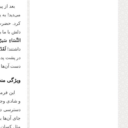
بعد از 
مى‌‌دید! ب
كرد. حضرت
دلش با ما 
النِّسَاءِ سَیرْ
داشتند!
لَقَد
در پشت پدر
دست آن‌ها 
ویژگی منح
این فرما
و شادى وجود
دسترسى داشت
جاى آن‌ها ب
مثل كسان دی