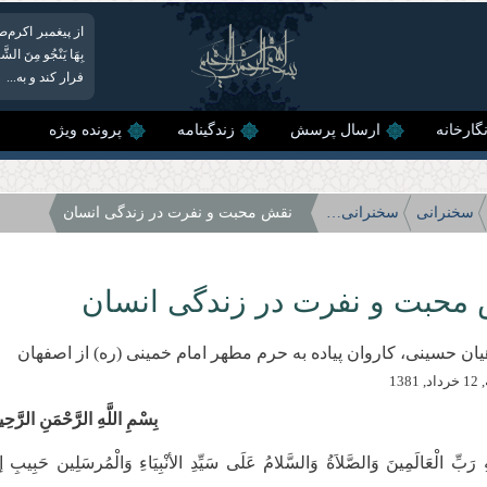
از پیغمبر اکرم‌صلی‌الله
بِهَا یَنْجُو مِنَ
فرار کند و به...
گارخانه
ارسال پرسش
زندگینامه
پرونده ویژه
سخنرانی
سخنرانی‌های سال 81
نقش محبت و نفرت در زندگی انسان
محبت و نفرت در زندگی انسان
یان حسینى، کاروان پیاده به حرم مطهر امام خمینى (ره) از اصفهان
1381
بِسْمِ اللَّهِ الرَّحْمَنِ الرَّحِ
ِ رَبِّ الْعَالَمِینَ وَالصَّلاَةُ وَالسَّلامُ عَلَی سَیِّدِ الأنْبِیَاءِ وَالْمُرسَلِین حَبِیبِ إ