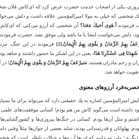
پیروزى، یكى از اصحاب خدمت حضرت عرض كرد که ای‌کاش فلان شخص ا
ه یك شخصى كه خیلى به مولا امیرالمؤمنین علاقه داشت و دلش مى‌‌خو
 فرمودند
أ هَوى أخیكَ مَعَنا؟
آن شخصى كه آرزو مى‌‌كنی كه ای‌کاش این
بود، دلش مى‌‌خواست اینجا با ما باشد ولى موفق نشد. حضرت فرمودند
عَفُ بِهِمُ الزَّمَانُ وَ یقْوَى بِهِمُ الْإِیمَانُ.
[2]
فرمودند در این جنگ، مردم
ْ شَهِدَنَا فِی عَسْكَرِنَا هَذَا،
یعنى در این لشكر ما حضور داشتند و شاهد بود
ان و رحم مادران هستند.
سَیرْعَفُ بِهِمُ الزَّمَانُ وَ یقْوَى بِهِمُ الْإِیمَانُ؛
در آ
تقویت خواهد شد.
صربه‌فرد آرزوهای معنوی
یش امیرالمؤمنین اشاره به یك حقیقتى دارد كه مى‌‌تواند براى ما بس
 داشته است مى‌‌گوید كاش من هم بودم! كسانى موفقیت‌‌هاى علمى به 
م و مثل آن‌ها بودم. كسانى در جنگ‌‌ها پیروزى‌‌ها و کشورگشایی‌ها
ودم. پهلوانان و قدرتمندانى بودند، شاید بعضى از جوان‌ها مثلاً وقتى دا
گرى؛ ولى مى‌‌دانیم که این‌ها آرزوها و خیالات باطلى است كه هیچ‌وقت