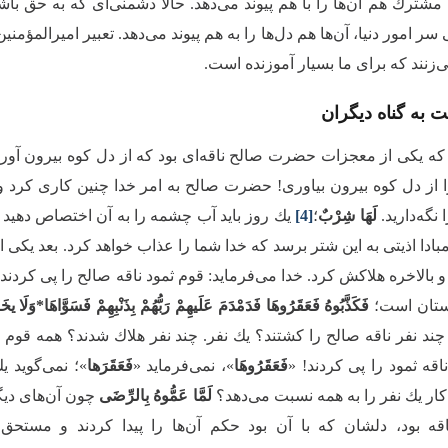
مشترك هم آن‌ها را با هم پیوند مى‌‌دهد. حالا دشمنی‌ای كه به حق 
ر امور دنیا، آن‌ها هم دل‌ها را به هم پیوند مى‌‌دهد. تعبیر امیرالمؤمن
‌‌زنند که براى ما بسیار آموزنده است.
ت به گناه دیگران
د كه یكى از معجزات حضرت صالح ناقه‌ای‌‌ بود که از دل كوه بیرون آور
ا از دل كوه بیرون بیاورى! حضرت صالح به امر خدا چنین كارى كرد و 
نگه‌دارید.
لَهَا شِرْبٌ
؛
[4]
یك روز باید آب چشمه را به آن اختصاص دهید و
 مبادا اذیتى به این شتر برسد كه خدا شما را عذاب خواهد كرد. بعد یكى ا
بالاخره هلاكش كرد. خدا مى‌‌فرماید: قوم ثمود ناقه صالح را پى كرد
ستان است؛
فَكَذَّبُوهُ فَعَقَرُوهَا فَدَمْدَمَ عَلَیهِمْ رَبُّهُمْ بِذَنْبِهِمْ فَسَوَّاهَا*وَلَا ی
 چند نفر ناقه صالح را كشتند؟ یك نفر. چند نفر هلاك شدند؟ همه قوم ص
قه ثمود را پى كردند! «
فَعَقَرُوهَا
»، نمى‌‌فرماید «
فَعَقَرَها
»؛ نمى‌‌گوید 
كار یك نفر را به همه نسبت مى‌‌دهد؟
لَمَّا عَمُّوهُ بِالرِّضَى
چون آن‌های دیگر
قه بود، دلشان كه با آن بود حكم آن‌ها را پیدا كردند و مستحق