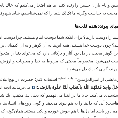
ین و نام یاران حسین را زنده كنید. ما هم افتخار مى‌‌كنیم كه خاك 
حبت به خداست وگرنه ما تک‌تک شما را كه نمى‌‌شناسیم، شاید هیچ‌وقت 
ای پیونددهنده قلب‌ها
شما را دوست داریم؟ براى اینكه شما دوست امام هستید. چرا دوست 
 چون دوست خدا هستید. همه این‌ها به آن گوهر و به آن كیمیائى برمى
ن گوهر محبت در دل بود آثار و بركاتى دارد كه مى‌‌تواند دنیا را متحو
ت نمى‌‌شود، مخصوصاً محبتى كه مربوط به خدا و معنویات و ارزش‌های 
رند، گویى كه یك دل مى‌‌شوند.
صلوات‌‌الله‌‌علیه
رمایشى از امیرالمؤمنین‌
استفاده كنم؛ حضرت در نهج‌البلاغه
َجُلٌ وَاحِدٌ فَعَمَّهُمُ اللّهُ بِالْعَذَابِ لَمَّا عَمُّوهُ بِالرِّضَى؛
[3]
مى‌‌فرمایند آنچه انس
ه‌بندی مى‌‌كند، حالا ما در ابتدا مى‌‌فهمیم که یعنى یك مذهب، یك 
هاست؛ آنى كه دل‌ها را به هم پیوند مى‌‌دهد و گویى روح‌های انسان‌
هم دور باشد اما دل‌ها با هم جوش خورده و یكى هستند. همان‌گونه كه محب