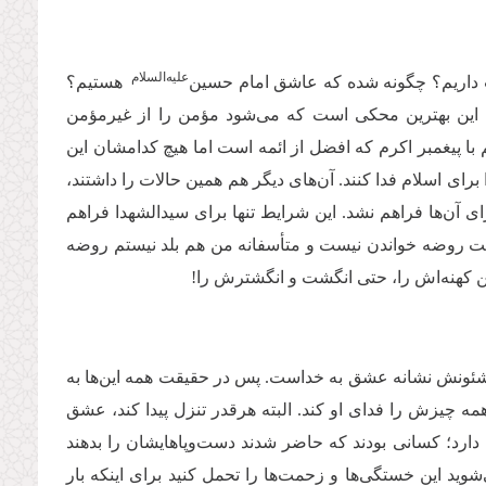
‌علیه‌‌السلام
‌داریم؟ چگونه شده که عاشق امام حسین
هستیم؟
این بهترین محكى است كه مى‌‌شود مؤمن را از غیرمؤمن
چون با اینكه ما 12 امام داریم با پیغمبر اكرم كه افضل از ائمه است اما هیچ كدامشان این
براى اسلام فدا کنند. آن‌های دیگر هم همین حالات را داشتند،
ی آن‌ها فراهم نشد. این شرایط تنها براى سیدالشهدا فراهم
وقت روضه خواندن نیست و متأسفانه من هم بلد نیستم روضه
ن كهنه‌‌اش را، حتی انگشت و انگشترش را
!
ام شئونش نشانه عشق به خداست. پس در حقیقت همه این‌ها به
همه چیزش را فداى او كند. البته هرقدر تنزل پیدا كند، عشق
رد؛ كسانى بودند كه حاضر شدند دست‌وپاهایشان را بدهند
ید این خستگى‌‌ها و زحمت‌‌ها را تحمل كنید براى اینكه بار