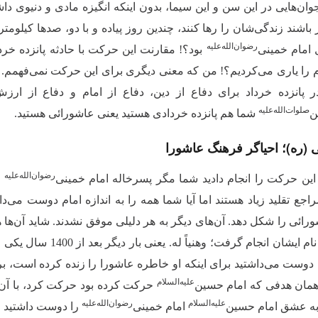
ان‌هایی در این سن و این سیما، بدون اینكه انگیزه مادى و دنیوى داش
اشند زندگی‌شان را رها كنند، چندین روز پیاده و با دو، صدها كیلومتر
‌رضوان‌‌الله‌‌علیه
 امام خمینى
بود؟! مقارنت این حركت با حادثه پانزده خردا
م را یارى مى‌‌كردیم؟! من كه معنى دیگرى براى این حركت نمى‌‌فهمم. پ
پانزده خرداد براى دفاع از دین، دفاع از امام و دفاع از ار
‌صلوات‌‌الله‌‌علیه‌‌
ن
شما هم پانزده خردادى هستید یعنى عاشورائى هستید.
ی (ره)؛ احیاگر فرهنگ عاشورا
‌رضوان‌‌الله‌‌علیه
این حرکت را انجام دادید شما مگر پسرخاله امام خمینى
ب
اجع تقلید زیاد هستند اما آیا شما همه را به اندازه امام دوست مى
ئى را شكل دهد. آن‌های دیگر به هر دلیلى موفق نشدند. شاید آن‌ها 
شان انجام گرفت؛ وهنیاً له. یعنى بار دیگر بعد از 1400 سال یكى از نوادگان سیدالشهدا
 دوست مى‌‌داشتید براى اینكه او خاطره عاشورا را زنده كرده است، بر
‌علیه‌‌السلام
 همان هدفى كه امام حسین
حركت كرده بود حركت كرد، با آن
‌علیه‌‌السلام
‌رضوان‌‌الله‌‌علیه
به عشق امام حسین
امام خمینى
را دوست داشتید و