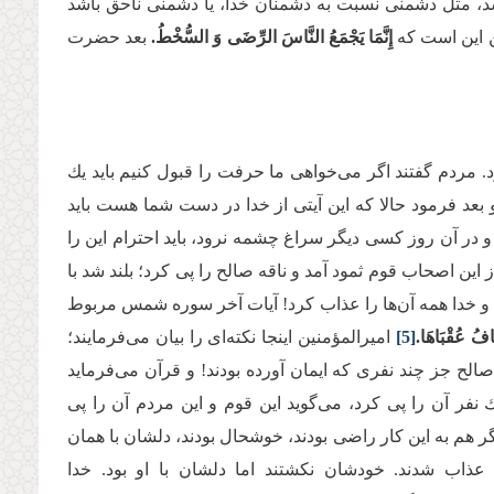
باشد، مثل دشمنى نسبت به دشمنان خدا، یا دشمنى ناحق باشد
ین این است كه
إِنَّمَا یَجْمَعُ النَّاسَ الرِّضَى وَ السُّخْطُ.
بعد حضرت
د. مردم گفتند اگر مى‌‌خواهى ما حرفت را قبول كنیم باید یك
بعد فرمود حالا كه این آیتى از خدا در دست شما هست باید
 در آن روز كسی دیگر سراغ چشمه نرود، باید احترام این را
ز این اصحاب قوم ثمود آمد و ناقه صالح را پى كرد؛ بلند شد با
ند و خدا همه آن‌ها را عذاب كرد! آیات آخر سوره شمس مربوط
خَافُ عُقْبَاهَا.
[5]
امیرالمؤمنین اینجا نكته‌‌اى را بیان مى‌‌فرمایند؛
الح جز چند نفرى كه ایمان آورده بودند! و قرآن مى‌‌فرماید
یك نفر آن را پى كرد، مى‌‌گوید این قوم و این مردم آن را پى
 هم به این كار راضى بودند، خوشحال بودند، دلشان با همان
 عذاب شدند. خودشان نكشتند اما دلشان با او بود. خدا