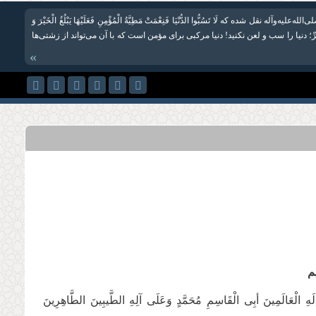
‌علیه‌و‌آله نقل شده که لَا تَسُبُّوا الدُّنْیَا فَنِعْمَتْ‏ مَطِیَّةُ الْمُؤْمِنِ فَعَلَیْهَا یَبْلُغُ الْخَیْرَ وَ
 الشَّرِّ؛ دنیا را سب و لعن نکنید! دنیا مرکبی برای مؤمن است که با آن می‌تواند از زشتی‌ها
»
يم
لَهِ الْعَالَمِینَ أبِی الْقَاسِمِ مُحَمَّدٍ وَعَلَی آلِهِ الطَّیبِینَ الطَّاهِرِینَ