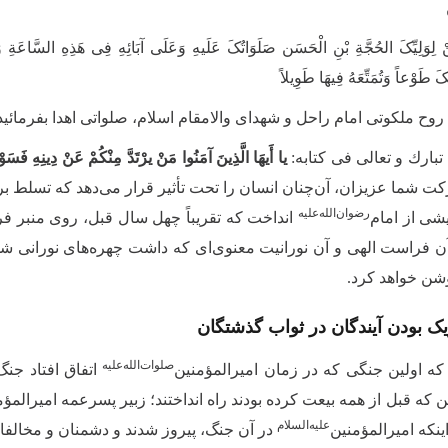
ُنْ لِوَلِیِّکَ الحُجَّةِ بْنِ الْحَسَن صَلَوَاتُکَ عَلَیهِ وَعَلَی آبَائِهِ فِی هَذِهِ السَّاعَةِ وَ
َ طَوْعاً وَتُمَتِّعَهُ فِیهَا طَوِیلاً
 روح ملكوتى امام راحل و شهداى والامقام اسلام، صلواتى اهدا بفرمائید
ه تبارك و تعالى فى كتابه:
یا أَیهَا الَّذِینَ آمَنُوا مَنْ یرْتَدَّ مِنْكُمْ عَنْ دِینِهِ فَسَوْف
ت شما عزیزان، آن‌چنان انسان را تحت تأثیر قرار مى‌‌دهد كه تسلط
‌رضوان‌‌الله‌‌علیه
یشى از امام
انداخت كه تقریباً چهل سال قبل، روى منبر فرم
آن فراست الهى و آن نورانیت معنوی‌ای كه داشت چهره‌‌هاى نورانى شم
شن خواهد كرد.
بودن آیندگان در ثواب گذشتگان
صلوات‌‌الله‌‌علیه
د كه اولین جنگى كه در زمان امیرالمؤمنین‌
اتفاق افتاد جنگ
ن كه قبل از همه بیعت كرده بودند راه انداختند؛ زبیر پسرعمه امیرا
‌علیه‌‌السلام
اینکه امیرالمؤمنین
در آن جنگ، پیروز شدند و دشمنان و مخال