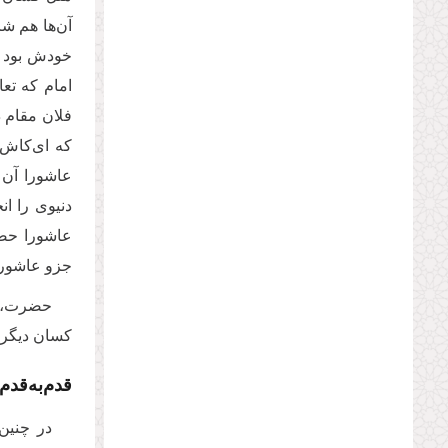
آن‌ها هم ش
خودش بود و 
امام كه تعا
فلان مقام 
كه ای‌کاش 
عاشورا آن 
دنیوى را ان
عاشورا حضور
جزو عاشورا
حضرت، او
كسان دیگرى 
قدم‌به‌قدم
در چنین