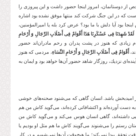
ز دوستانمان، امروز اینجا حضور داشت و این پیروزى را
است که در این جنگ شركت كند منتها موفق نشده بود اشاره
جا بود آیا دلش با ما بود؟ عرض كرد بله یا امیرالمؤمنین،
لَقَدْ شَهِدَنَا فِی عَسْكَرِنَا هَذَا أَقْوَامٌ فِی أَصْلَابِ الرِّجَالِ وَ أَرْحَامِ
 زیادى كه هنوز در پشت پدران و رحم مادران‌اند حضور
ند،
أَقْوَامٌ فِی أَصْلَابِ الرِّجَالِ وَ أَرْحَامِ النِّسَاءِ
، مردمی كه هنوز
ینده‌ای نزدیك، روزگار شاهد حضور آن‌ها خواهد بود و ایمان به
یار امیدبخش باشد. انسان گاهى که مى‌‌شنود صحنه‌‌هاى خوشى
دست آورده‌اند و اكتشافاتى کرده‌اند، مى‌‌گوید كاش من هم
یی داشته‌اند، گاهى انسان هوس مى‌‌كند و مى‌‌گوید كاش من
ستان رستم را مى‌‌شنوند مى‌‌گویند كاش ما هم مثل او بودیم یا
 تحقق پیدا نمى‌‌كند؛ ما هیچ‌وقت آن‌ها نمى‌‌شویم و در كار