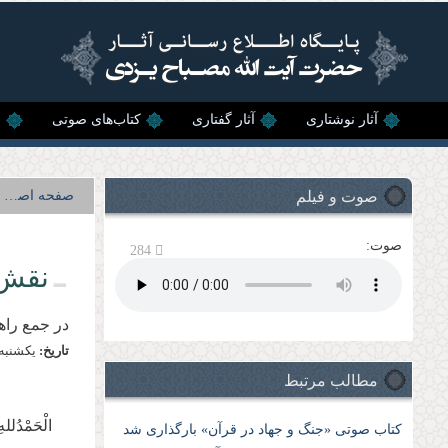
رفتن به محتوای اصلی
آثار نوشتاری
آثار گفتاری
کتاب‌های صوتی
ن
صوت و فیلم
صفحه اصلی
صوت:
284
نقش 
در جمع راه
تاریخ:
يكشنبه, 12 خرداد, 
مطالب مرتبط
الْحَمْدُلله
کتاب صوتی «جنگ و جهاد در قرآن» بارگذاری شد