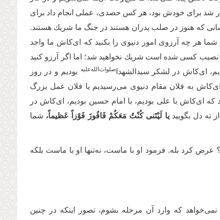
ار شد براى خودش بود، هر كس حصدى، عملى انجام داد براى
 كسانى كه هنوز در صلب پدران هستند در جنگ ما شریك هستند.
 شما هر چه آرزوی امور دنیوى را بكنید كه ای‌کاش ما واجد
ا نصیب كسى شده است شریك نخواهید شد؛ اما اگر آرزو كنید
صلوات‌‌الله‌‌علیه
م، ای‌کاش در لشكر سیدالشهدا‌
بودیم و در روز
ی‌کاش به فلان مقام دنیوى مى‌‌رسیدیم یا فلان عمل بزرگ
ید كه ای‌کاش با على بودیم، با امام حسین بودیم، ای‌کاش در
از ته دل بگویید
یا لَیْتَنی‌ کُنْتُ مَعَکُمْ فَافُوزَ فَوْزاً عَظیماً،
شما
عرض كرد بله. فرمود او با ماست، نه‌تنها او با ماست بلکه
مى‌‌خواهد كه وارد آن مرحله بشوم، تصور اینكه در چنین