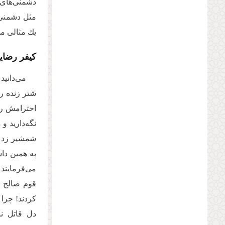
دشمنى‌‌هاى 
مثل دشمنى س
یك مثالى مى
کیفر رضای
مى‌‌دانی
شتر زنده ر
احترامش را 
نگه‌دارید و
شمشیر زد و 
به همین دا
مى‌‌فرمایند
قوم صالح نا
كردند! چرا 
دل قاتل نا