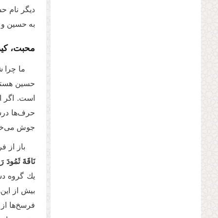
دیگر نام حس
به حسین و م
محبت، کیمی
ما چرا 
حسین هستید؟
است. اگر ای
حرف‌ها درس
جوش مى‌‌خو
باز از ف
نَاقَةَ ثَمُودَ ر
یك گروه دست
بیش از این‌
فرسخ‌ها از 