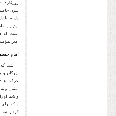
روزگارى، جو
شود، حاضر ب
دل ما با دل
بودیم و اما
است كه در 
امیرالمؤمنی
امام خمین
شما که 
بزرگان و مر
حركت عاشورا
ایشان و به نام ای
و شما او را
اینكه براى
كرد و شما 