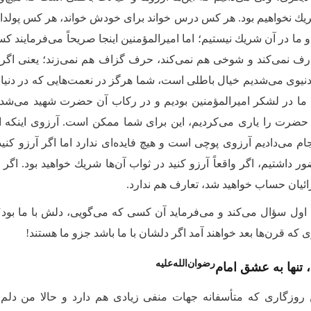
ریك نخواهیم بود. هر كس درس خواند براى خودش خواند، هر كس پولد
ما در آن شریك نیستیم؛ اما امیرالمؤمنین اینجا صریحاً مى‌‌فرمایند
رف نمى‌‌كند و شوخى هم نمى‌‌كند، حرف گزاف هم نمى‌‌زند؛ یعنى اگر
دنیوى مى‌‌شدیم خیال باطلى است، شما هرگز در نعمت‌هایی كه در دنی
ما در لشكر امیرالمؤمنین بودیم و در ركاب آن حضرت شهید مى‌‌شدی
حضرت را یارى مى‌‌كردیم، این براى شما ممكن است. آرزوى اینكه ا
جام مى‌‌دادیم آرزوى پوچى است و هیچ فایده‌‌اى ندارد اما اگر آرزو كن
 داشتیم، اگر واقعاً آرزو كنید در ثواب آن‌ها شریك خواهید بود. اگر 
ئیان حساب خواهید شد، تعارف هم ندارد.
ل سؤال مى‌‌كند و مى‌‌فرماید آن كسى كه مى‌‌گویى، دلش با ما بود؟ 
كه قرن‌ها بعد خواهند آمد اگر دلشان با ما باشد جزو ما هستند!
رضوان‌‌الله‌‌علیه
، تنها به عشق امام‌
 روزگارى كه متأسفانه جهات منفى زیادی هم دارد و حالا من دلم ن