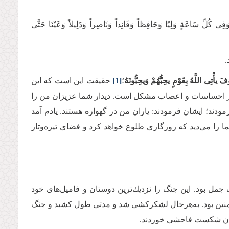
فِی کُلِّ سَاعَةٍ‌ وَلِیًا وَحَافِظاً وَقَائِداً وَنَاصِراً وَدَلِیلاً وَعَیْنَا حَتَّی
.
َ یأْتِی اللَّهُ بِقَوْمٍ یحِبُّهُمْ وَیحِبُّونَهُ
؛
[1]
حقیقت این است كه این
 بر احساسات و اعصاب مشكل است. دیدار شما عزیزان من را
ودند؛ ایشان فرمودند: یاران من در گهواره هستند. یادم آمد
ا را مى‌‌دید كه روزگارى طلوع خواهد كرد و فضاى تیره‌وتار
 جمل بود. این جنگ را نزدیك‌‌ترین دوستان و فامیل‌‌هاى خود
لمؤمنین بود. به‌هرحال لشكركشى شد و مدتى طول كشید و جنگ
فان شكست فاحشى خوردند.