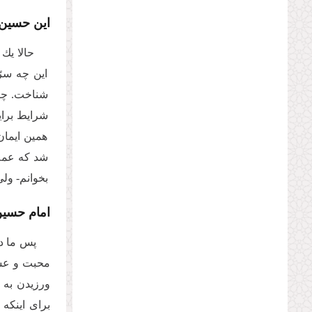
این حسین 
حالا یك
این چه سر
شناخت. چر
شرایط برا
همین ایمان
شد كه عملا
بخوانم- ول
امام حسین
پس ما در
محبت و عشق 
ورزیدن به 
براى اینكه 