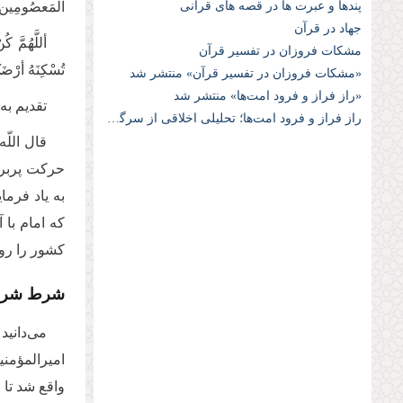
پندها و عبرت ها در قصه های قرآنی
المَعصُومِین
جهاد در قرآن
أللَّهُمَّ ک
مشکات فروزان در تفسیر قرآن
تُسْکِنَهُ أرْضَک
«مشکات فروزان در تفسیر قرآن» منتشر شد
«راز فراز و فرود امت‌ها» منتشر شد
تقدیم به
راز فراز و فرود امت‌ها؛ تحليلی اخلاقی از سرگذشت بنی‌اسرائيل در قرآن
قال اللّ
حركت پربرک
به یاد فرما
كه امام با 
كشور را رو
شرط شریک 
مى‌‌دانی
امیرالمؤمنی
واقع شد تا 