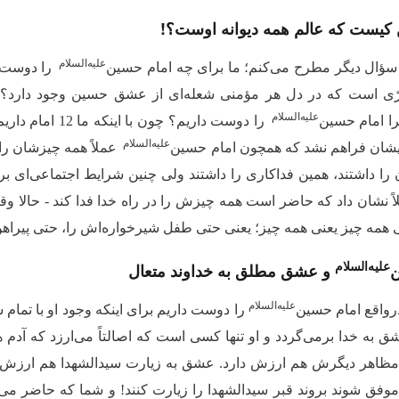
کیست که عالم همه دیوانه اوست؟!
‌علیه‌‌السلام
 سؤال دیگر مطرح مى‌‌كنم؛ ما براى چه امام حسین
را دوست ‌
ّى است كه در دل هر مؤمنى شعله‌‌اى از عشق حسین وجود دارد؟ 
‌علیه‌‌السلام
ا امام حسین
را دوست داریم؟ 
‌علیه‌‌السلام
یشان فراهم نشد كه همچون امام حسین
عملاً همه چیزشان را 
 را داشتند، همین فداكارى را داشتند ولى چنین شرایط اجتماعی‌ای برا
ً نشان داد كه حاضر است همه چیزش را در راه خدا فدا کند - حالا 
ى همه چیز یعنى همه چیز؛ یعنى حتی طفل شیرخواره‌‌اش را، حتی پیراه
علیه‌‌السلام
‌
و عشق مطلق به خداوند متعال
‌علیه‌‌السلام
واقع امام حسین‌
را دوست ‌‌داریم براى اینكه وجود او با تم
به خدا برمى‌‌گردد و او تنها كسى است كه اصالتاً مى‌‌ارزد كه آدم 
مظاهر دیگرش هم ارزش دارد. عشق به زیارت سیدالشهدا هم ارزش دا
موفق شوند بروند قبر سیدالشهدا را زیارت كنند! و شما كه حاضر مى‌‌شو