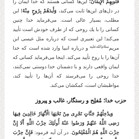
قُلُوبِهِمُ الْإِیمَانَ؛
این‌ها كسانى هستند که خدا ایمان را
در دل‌های این‌ها ثابت مى‌‌كند،
وَأَیدَهُمْ بِرُوحٍ مِنْهُ!
این
مطلب، بسیار عالى است. می‌فرماید خدا چنین
كسانى را با یك روحى كه از طرف خودش است تأیید
مى‌‌كند! این تعبیرى است كه درباره مثل عیسى ابن
سلام‌‌الله‌‌علیه
مریم‌
و درباره انبیا وارد شده است كه خدا
آن‌ها را با روح تأیید مى‌‌كند. اینجا مى‌‌فرماید كسانى كه
ایمان واقعى دارند و با دشمنان خدا دوستى نمى‌‌كنند،
خدا روحى را مى‌‌فرستد كه آن‌ها را تأیید كند،
مواظبشان است، كمكشان مى‌‌كند.
حزب خدا؛ مُفلِح و رستگار، غالب و پیروز
وَیدْخِلُهُمْ جَنَّاتٍ تَجْرِی مِنْ تَحْتِهَا الْأَنْهَارُ خَالِدِینَ فِیهَا
رَضِی اللَّهُ عَنْهُمْ وَرَضُوا عَنْهُ أُولَئِكَ حِزْبُ اللَّهِ أَلَا إِنَّ
حِزْبَ اللَّهِ هُمُ الْمُفْلِحُونَ
. در آن آیه فرمود:
فَإِنَّ حِزْبَ