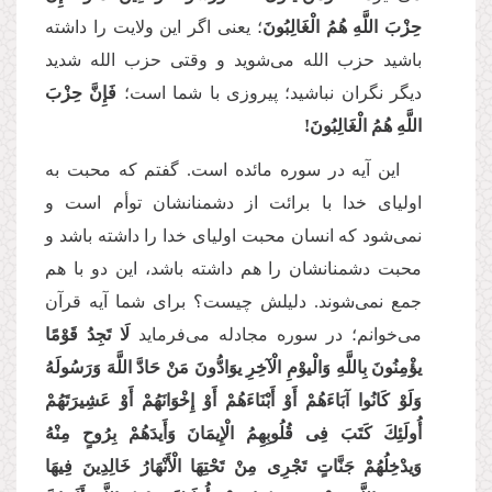
حِزْبَ اللَّهِ هُمُ الْغَالِبُونَ
؛ یعنى اگر این ولایت را داشته
باشید حزب الله مى‌‌شوید و وقتى حزب الله شدید
دیگر نگران نباشید؛ پیروزى با شما است؛
فَإِنَّ حِزْبَ
اللَّهِ هُمُ الْغَالِبُونَ!
این آیه در سوره مائده است. گفتم كه محبت به
اولیای خدا با برائت از دشمنانشان توأم است و
نمى‌‌شود که انسان محبت اولیای خدا را داشته باشد و
محبت دشمنانشان را هم داشته باشد، این دو با هم
جمع نمى‌‌شوند. دلیلش چیست؟ برای شما آیه قرآن
مى‌‌خوانم؛ در سوره مجادله می‌فرماید
لَا تَجِدُ قَوْمًا
یؤْمِنُونَ بِاللَّهِ وَالْیوْمِ الْآخِرِ یوَادُّونَ مَنْ حَادَّ اللَّهَ وَرَسُولَهُ
وَلَوْ كَانُوا آبَاءَهُمْ أَوْ أَبْنَاءَهُمْ أَوْ إِخْوَانَهُمْ أَوْ عَشِیرَتَهُمْ
أُولَئِكَ كَتَبَ فِی قُلُوبِهِمُ الْإِیمَانَ وَأَیدَهُمْ بِرُوحٍ مِنْهُ
وَیدْخِلُهُمْ جَنَّاتٍ تَجْرِی مِنْ تَحْتِهَا الْأَنْهَارُ خَالِدِینَ فِیهَا