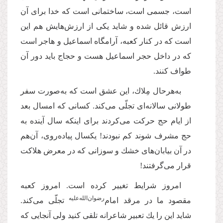
است، جسمى است، ساختمانى است كه خدا براى آن
ارزش قائل شده و شاید یكى از ارزش‌هایش هم این
است كه در كنار كعبه، آرامگاه اسماعیل و هاجر است
كه در داخل حجر اسماعیل هست و حجاج باید دور آن
طواف كنند.
به‌هرحال مِلاك، این عشق است كه به‌صورت سفر
طولانى سالانه‌‌اى تجلّی می‌کند. كسانى كه امسال بعد
از ایام حج حركت مى‌‌كردند براى اینكه سال آینده به
حج مشرف شوند كم نبودند! یكسال پیاده‌روی، آن‌هم
در آن بیابان‌های خشك و سوزانى كه در معرض هلاكت
قرار مى‌‌گرفتند!
امروز شرایط تغییر كرده است. امروز كعبه
‌رضوان‌‌الله‌‌علیه
مقصود ما در مرقد امام
تجلّى مى‌‌كند.
شاید این را یك تعبیر شاعرانه‌‌ تلقى كنید ولى آنجایى كه