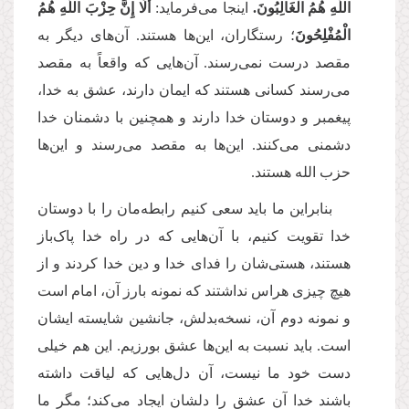
اللَّهِ هُمُ الْغَالِبُونَ.
اینجا مى‌‌فرماید:
أَلَا إِنَّ حِزْبَ اللَّهِ هُمُ
الْمُفْلِحُونَ
؛ رستگاران، این‌ها هستند. آن‌های دیگر به
مقصد درست نمى‌‌رسند. آن‌هایی كه واقعاً به مقصد
مى‌‌رسند كسانى هستند كه ایمان دارند، عشق به خدا،
پیغمبر و دوستان خدا دارند و همچنین با دشمنان خدا
دشمنى می‌کنند. این‌ها به مقصد مى‌‌رسند و این‌ها
حزب الله هستند.
بنابراین ما باید سعى كنیم رابطه‌‌مان را با دوستان
خدا تقویت كنیم، با آن‌هایی كه در راه خدا پاک‌باز
هستند، هستى‌‌شان را فداى خدا و دین خدا كردند و از
هیچ چیزى هراس نداشتند که نمونه بارز آن، امام است
و نمونه دوم آن، نسخه‌بدلش، جانشین شایسته‌‌ ایشان
است. باید نسبت به این‌ها عشق بورزیم. این هم خیلى
دست خود ما نیست، آن دل‌هایی كه لیاقت داشته
باشند خدا آن عشق را دلشان ایجاد مى‌‌كند؛ مگر ما