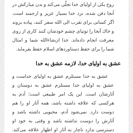
روح یكى از اولیای خدا تجلّى مى‌‌كند و بدن مباركش در
آنجا دفن شده، نزد خدا بسیار عزیز و ارجمند است.
اگر كسانى براى تقرب الى الله سفر كنند، پیاده بروند
و خاك آنجا را توتیاى چشم خودشان كنند كارى از روى
معرفت انجام داده‌اند. خدا ان‌شاءالله شما و امثال
شما را براى حفظ دستاوردهاى اسلام حفظ بفرماید.
عشق به اولیای خدا، لازمه عشق به خدا
عشق به خدا مستلزم عشق به اولیای خداست و
عشق به اولیای خدا مستلزم عشق به دوستان و
آثارشان است. این یک امر طبیعى است؛ آدم به
هركسی که علاقه داشته باشد، همه آثار او را هم
دوست دارد. نمى‌‌شود آدم، محبوبى داشته باشد و
آثارش را دوست نداشته باشد و وقتى به خود او
دسترسى ندارد ناچار به آثار او اظهار علاقه مى‌‌كند.