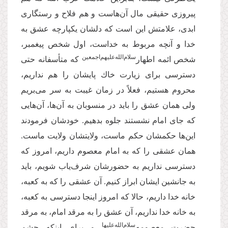
پیروزى حقیقى مال آن‌هاست و هم فلاح و رستگارى
ابدى، علامتش این است که دلشان یكپارچه عشق به
خدا و آنچه مربوط به خداست، اول شخص پیغمبر،
سلام‌‌الله‌‌علیهم‌‌اجمعین
شخص ائمه اطهار‌
كه متأسفانه حتى
دسترسى براى زیارت خاك پایشان را هم نداریم،
محروم هستیم، فعلاً در زمان غیبت به سر مى‌‌بریم
ولى همان عشق را باید در منسوبان به آن‌ها، آن‌هایی
كه جاى امام نشستند جلوه بدهیم. خودشان فرمودند
این‌ها حكمشان حكم ماست، ولایتشان ولایت ماست.
همان عشقى را كه به امام معصوم داریم، امروز كه
دسترسى نداریم به حضورشان شرف‌‌یاب شویم، باید
به جانشین ایشان ابراز كنیم. آن عشقى را كه به كعبه،
خانه خدا داریم، حالا كه امروز اینجا دسترسى به كعبه،
به خانه خدا نداریم، آن عشق را به مرقد امام، به مرقد
سلام‌‌الله‌‌علیها
حضرت معصومه‌
و براى اینكه چشم