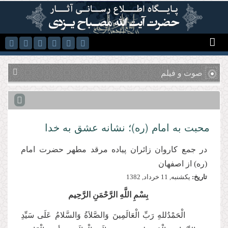
رفتن به محتوای اصلی
صوت و فیلم
محبت به امام (ره)؛ نشانه عشق به خدا
در جمع كاروان زائران پیاده مرقد مطهر حضرت امام
(ره) از اصفهان
تاریخ:
يكشنبه, 11 خرداد, 1382
بِسْمِ اللَّهِ الرَّحْمَنِ الرَّحِیم
الْحَمْدُللهِ رَبِّ الْعَالَمِینَ وَالصَّلاَةُ وَالسَّلامُ عَلَی سَیِّدِ