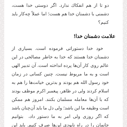
دو تا از هم انفكاك ندارد. اگر دوستى خدا هست،
دشمنى با دشمنان خدا هم هست؛ اما عملاً چه‌کار باید
كنیم؟
علامت دشمنان خدا!
خود خدا دستوراتى فرموده است. بسیارى از
دشمنان خدا هستند كه خدا به خاطر مصالحی در این
عالم روى كار آن‌ها پرده انداخته است. آن تدبیر الهى
است و به ما مربوط نیست. چنین کسانی در زمان
خود رسول الله هم بودند و بدترین خیانت‌‌ها را هم به
اسلام كردند ولى در ظاهر، پیغمبر اكرم موظف بودند
كه با آن‌ها معامله مسلمان بكنند. امروز هم ممكن
است وظیفه ما این باشد؛ ولى دل ما باید آن‌چنان باشد
كه اگر روزى ولى امر به ما دستور داد، بتوانیم
جانمان را در راه نابودى این‌ها صرف كنیم. باید این