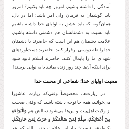
آمادگى را داشته باشیم. امروز چه باید بكنیم؟ امروز
باید گوشمان به فرمان ولى امر باشد؛ اما در دل،
همان‌گونه كه باید عشق به اولیاى خدا داشته باشیم
باید نسبت به دشمنانشان هم دشمنى داشته باشیم.
علامت دشمنان هم این است كه حاضرند با دشمنان
خدا رابطه دوستى برقرار كنند، حاضرند دست‌‌آوردهاى
شهداى ما را پایمال كنند، حاضرند اسلام نابود شود
براى اینكه آن‌ها چند روز زنده بمانند یا به نوایى برسند!
محبت اولیای خدا؛ شعاعی از محبت خدا
در زیارت‌‌ها، مخصوصاً وقتی‌که زیارت عاشورا
مى‌‌خوانید، همه جا توجه داشته باشید که وقتى صحبت
از ولایت اهل‌بیت و این‌ها مى‌‌شود دنبالش هم
وَالْبَرَاءَةِ
مِنْ أَعْدَائِكُمْ، سِلْمٌ لِمَنْ سَالَمَكُمْ وَ حَرْبٌ لِمَنْ حَارَبَكُمْ.
یک‌طرفی نیست؛ بنابراین علامت حزب الله كه هم