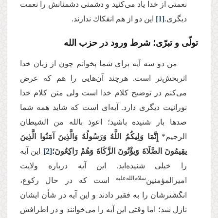
نعمتى از خدا یاد مى‌‌كنید و دشمنى دشمنانش را نعمت
دیگرى.
[1]
این دو از هم انفكاك ندارند.
تولّی و تبرّی؛ شرط ورود در حزب الله
من دو سه آیه برای شما بخوانم چون از زبان خدا
اثربخش‌تر است. هرچند آن‌هایی را هم كه عرض
مى‌‌كنم در توضیح كلام خدا است ولى متن كلام خدا
نورانیت دیگرى دارد. آیه‌‌اى است كه شاید همه شما
صدها بار شنیده باشید؛ اعوذ بالله من الشیطان
الرجیم*
إِنَّمَا وَلِیكُمُ اللَّهُ وَرَسُولُهُ وَالَّذِینَ آمَنُوا الَّذِینَ
یقِیمُونَ الصَّلَاةَ وَیؤْتُونَ الزَّكَاةَ وَهُمْ رَاكِعُونَ؛
[2]
این آیه
را خیلى شنیده‌اید. این آیه درباره ولایت
سلام‌‌الله‌‌علیه
امیرالمؤمنین‌
است كه در حال ركوع،
انگشترشان را به فقیر دادند و این آیه در شأن ایشان
نازل شد؛ اما وقتی این آیه را مى‌‌خوانند و در اطرافش