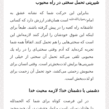
شیرینی تحمل سختی در راه محبوب
بنابراین این حركت شما كه نشانه عشق به
‌رضوان‌‌الله‌‌علیه
امام
است همان‌قدر ارزش دارد كه كسانى
عاشقانه راه كعبه را در پیش گرفته باشند. طبعاً براى
اینكه این شوق خودشان را ابراز كنند لازمه‌‌اش این
است كه سختى‌‌هایى را هم تحمل كنند. اتفاقاً همه شما
تجربه کرده‌اید كه آدم وقتى سختی‌ای را در راه یك
محبوبى تلقى مى‌‌كند تحمل آن سختى از خیلى از
شیرینى‌‌ها برایش لذت‌بخش‌تر است. وقتى انسان براى
محبوبش زحمتى مى‌‌كشد، خود تحمل آن زحمت براى
او لذت‌بخش است.
دشمنی با دشمنان خدا؛ لازمه محبت خدا
در این فرصت كوتاه براى شما كه الحمدلله
دل‌هایتان نورانى است و انوار حقیقت در آن خودبه‌خود