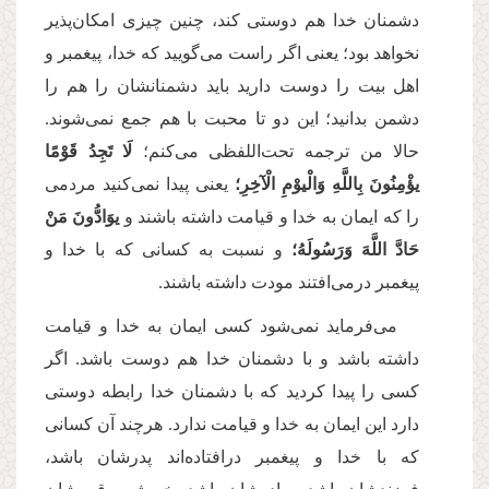
دشمنان خدا هم دوستى كند، چنین چیزى امکان‌پذیر
نخواهد بود؛ یعنى اگر راست مى‌‌گویید كه خدا، پیغمبر و
اهل بیت را دوست دارید باید دشمنانشان را هم را
دشمن بدانید؛ این دو تا محبت با هم جمع نمى‌‌شوند.
حالا من ترجمه تحت‌اللفظی مى‌‌كنم؛
لَا تَجِدُ قَوْمًا
یؤْمِنُونَ بِاللَّهِ وَالْیوْمِ الْآخِرِ؛
یعنى پیدا نمى‌‌كنید مردمى
را كه ایمان به خدا و قیامت داشته باشند و
یوَادُّونَ مَنْ
حَادَّ اللَّهَ وَرَسُولَهُ؛
و نسبت به كسانى كه با خدا و
پیغمبر درمی‌افتند مودت داشته باشند.
می‌فرماید نمى‌‌شود كسى ایمان به خدا و قیامت
داشته باشد و با دشمنان خدا هم دوست باشد. اگر
كسى را پیدا كردید كه با دشمنان خدا رابطه دوستى
دارد این ایمان به خدا و قیامت ندارد. هرچند آن كسانى
كه با خدا و پیغمبر درافتاده‌اند پدرشان باشد،