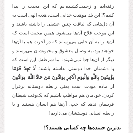
رفته‌ایم و زحمت‌کشیده‌ایم که این محبت را پیدا
كنیم؟! این یك موهبت خدایى است، هدیه الهى است به
آن دل‌هایی كه لیاقت چنین عشقى را داشته باشند و
این موجب فلاح آن‌ها مى‌‌شود. همین محبت است كه
آن‌ها را به آن جایى مى‌‌رساند كه در آخرت هم با آن‌ها
خواهند بود، به وصال معشوق و محبوبشان مى‌‌رسند و
دیگر از آن‌ها جدا نمى‌‌شوند؛ اما شرطش این است كه
با دشمنان خدا دوستى نداشته باشند؛
لَا تَجِدُ قَوْمًا
یؤْمِنُونَ بِاللَّهِ وَالْیوْمِ الْآخِرِ یوَادُّونَ مَنْ حَادَّ اللَّهَ
.
یوَادُّونَ
از ماده مودت است یعنى رابطه دوستانه برقرار
كردن. خودمان هم مواظب باشیم که یک‌وقت شیطان
فریبمان ندهد كه خب، آن‌ها هم انسان هستند و با
رابطه انسانى دوستشان مى‌‌داریم!
بدترین جنبنده‌ها چه کسانی هستند؟!