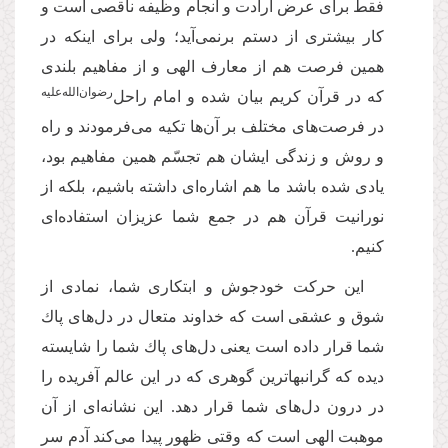
فقط براى عرض ارادت و انجام وظیفه ناقصى است و
كار بیشترى از دستم برنمی‌آید؛ ولى براى اینكه در
همین فرصت هم از معارف الهى و از مفاهیم بلندى
رضوان‌‌الله‌‌علیه
كه در قرآن كریم بیان شده و امام راحل‌
در فرصت‌های مختلف بر آن‌ها تكیه مى‌‌فرمودند و راه
و روش و زندگى ایشان هم تجسّم همین مفاهیم بود،
یادى شده باشد ما هم اشاره‌‌اى داشته باشیم، بلكه از
نورانیت قرآن هم در جمع شما عزیزان استفاده‌‌اى
كنیم.
این حركت خودجوش و ابتكارى شما، نمادى از
شوق و عشقى است كه خداوند متعال در دل‌های پاك
شما قرار داده است یعنى دل‌های پاك شما را شایسته
دیده كه گرانبهاترین گوهرى كه در این عالم آفریده را
در درون دل‌های شما قرار دهد. این نشانه‌‌اى از آن
موهبت الهى است كه وقتى ظهور پیدا مى‌‌كند آدم سر