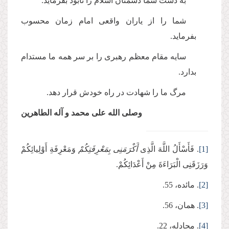
به دست شما دشمنان اسلام را نابود بفرماید.
شما را از یاران واقعى امام زمان محسوب
بفرماید.
سایه مقام معظم رهبرى را بر سر همه ما مستدام
بدارد.
مرگ ما را شهادت در راه خودش قرار دهد.
وصلى الله على محمد و آله الطاهرین
[1]
. فَأَسْأَلُ اللَّهَ الَّذِی
أَكْرَمَنِی بِمَعْرِفَتِكُمْ
وَمَعْرِفَةِ أَوْلِیائِكُمْ
وَرَزَقَنِی الْبَرَاءَةَ مِنْ أَعْدَائِكُمْ.
[2]
. مائده، 55.
[3]
. همان، 56.
[4]
. مجادله، 22.