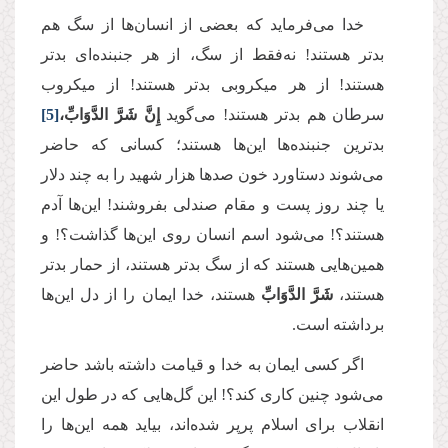
خدا مى‌‌فرماید که بعضى از انسان‌ها از سگ هم
بدتر هستند! نه‌فقط از سگ، از هر جنبنده‌‌اى بدتر
هستند! از هر میكروبى بدتر هستند! از میكروب
سرطان هم بدتر هستند! مى‌‌گوید
إِنَّ شَرَّ الدَّوَابِّ،
[5]
بدترین جنبنده‌‌ها این‌ها هستند؛ كسانى كه حاضر
مى‌‌شوند دستاورد خون صدها هزار شهید را به چند دلار
یا چند روز پست و مقام صندلى بفروشند! این‌ها آدم
هستند؟! مى‌‌شود اسم انسان روى این‌ها گذاشت؟! و
همین‌هایی هستند كه از سگ بدتر هستند، از حمار بدتر
هستند،
شَرَّ الدَّوَابِّ
هستند، خدا ایمان را از دل این‌ها
برداشته است.
اگر كسى ایمان به خدا و قیامت داشته باشد حاضر
مى‌‌شود چنین كارى كند؟! این گل‌هایی كه در طول این
انقلاب براى اسلام پرپر شده‌‌اند، بیاید همه این‌ها را