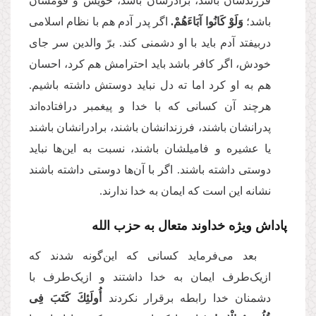
فرزندشان باشد، برادرشان باشد، خویش و قومشان
باشد؛
وَلَوْ كَانُوا آبَاءَهُمْ.
اگر پدر آدم هم با نظام اسلامى
دربیفتد آدم باید با او دشمنى كند. برّ والدین سر جاى
خودش، اگر كافر باشد باید احترامش هم كرد، احسان
هم به او كرد اما ته دل نباید دوستش داشته باشیم.
هرچند آن كسانى كه با خدا و پیغمبر درافتاده‌اند
پدرانشان باشند، فرزندانشان باشند، برادرانشان باشند
یا عشیره و فامیلشان باشند، نسبت به این‌ها نباید
دوستى داشته باشند. اگر با آن‌ها دوستى داشته باشند
نشانه این است كه ایمان به خدا ندارند.
پاداش ویژه خداوند متعال به حزب الله
بعد مى‌‌فرماید كسانى كه این‌گونه شدند که
ازیک‌طرف ایمان به خدا داشتند و ازیک‌طرف با
دشمنان خدا رابطه برقرار نكردند
أُولَئِكَ كَتَبَ فِی