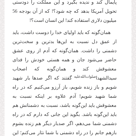
پایمال كند و ندیده بگیرد و این مملكت را دودستی
تحویل آمریكا بدهد كه چه شود؟! كه از آن بودجه 56
میلیون دلارى استفاده كند! این انسان است؟!
همان‌گونه كه باید اولیاى خدا را دوست داشت، باید
از عمق دل نسبت به این‌ها بدترین و سخت‌‌ترین
دشمنى را داشت. همان‌گونه كه آدم از روى عشق
حاضر مى‌‌شود جان و همه هستى خودش را فداى
معشوقش كند و همان‌گونه كه اصحاب
‌صلوات‌‌الله‌‌علیه‌‌
سیدالشهدا
گفتند که اگر صدها بار شهید
شویم و باز زنده شویم، باز آرزو مى‌‌كنیم كه در راه
شما شهید شویم! آدم علاوه بر اینکه نسبت به
معشوقش باید این‌گونه باشد، نسبت به دشمنانش هم
باید این‌گونه باشد. بگوید این جانى كه دارم که در راه
دشمنى شما مى‌‌دهم، اگر صدبار دیگر هم زنده بشوم
بازهم جانم را در راه دشمنى با شما نثار مى‌‌كنم؛ این