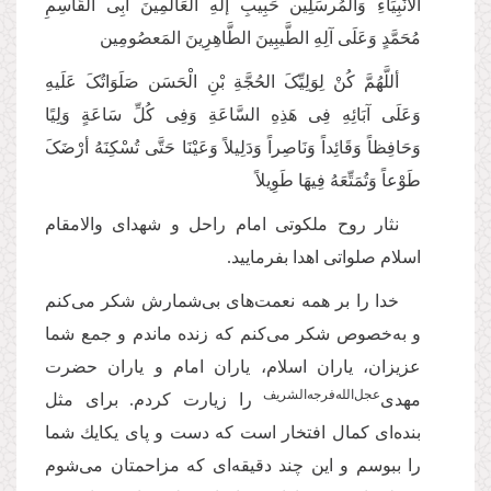
الأنْبِیَاءِ وَالْمُرسَلِین حَبِیبِ إلَهِ الْعَالَمِینَ أبِی الْقَاسِمِ
مُحَمَّدٍ وَعَلَی آلِهِ الطَّیبِینَ الطَّاهِرِینَ المَعصُومِین
أللَّهُمَّ کُنْ لِوَلِیِّکَ الحُجَّةِ بْنِ الْحَسَن صَلَوَاتُکَ عَلَیهِ
وَعَلَی آبَائِهِ فِی هَذِهِ السَّاعَةِ وَفِی کُلِّ سَاعَةٍ‌ وَلِیًا
وَحَافِظاً وَقَائِداً وَنَاصِراً وَدَلِیلاً وَعَیْنَا حَتَّی تُسْکِنَهُ أرْضَکَ
طَوْعاً وَتُمَتِّعَهُ فِیهَا طَوِیلاً
نثار روح ملکوتی امام راحل و شهدای والامقام
اسلام صلواتی اهدا بفرمایید.
خدا را بر همه نعمت‌های بى‌‌شمارش شكر مى‌‌كنم
و به‌خصوص شكر مى‌‌كنم كه زنده ماندم و جمع شما
عزیزان، یاران اسلام، یاران امام و یاران حضرت
‌عجل‌‌الله‌‌فرجه‌‌الشریف
مهدى
را زیارت كردم. براى مثل
بنده‌ای كمال افتخار است كه دست و پاى یكایك شما
را ببوسم و این چند دقیقه‌ای كه مزاحمتان مى‌‌شوم