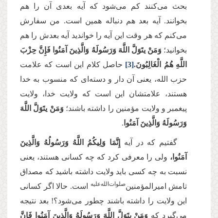
بحث مى‌‌كنند كم مى‌‌شود كه آیه بعدی آن را هم
بخوانند. آیه بعد هم دنباله همین است. من سفارش
مى‌‌كنم که هر وقت این آیه را خواندید آیه بعدش را هم
بخوانید؛
وَمَنْ یتَوَلَّ اللَّهَ وَرَسُولَهُ وَالَّذِینَ آمَنُوا فَإِنَّ حِزْبَ
اللَّهِ هُمُ الْغَالِبُونَ.
[3]
حاصل كلام این است كه علامت
حزب الله، یعنى آن دار و دسته‌‌اى كه منسوب به خدا
هستند، علامتشان این است كه ولایت خدا، ولایت
پیغمبر و ولایت مؤمنین را داشته باشند؛
وَمَنْ یتَوَلَّ اللَّهَ
وَرَسُولَهُ وَالَّذِینَ آمَنُوا
.
گفتیم که در آیه
إِنَّمَا وَلِیكُمُ اللَّهُ وَرَسُولُهُ وَالَّذِینَ
آمَنُوا،
ولى را معرفى كرد كه چه كسانى هستند، یعنى
نسبت به چه كسى باید ولایت داشته باشید كه مصداق
صلوات‌‌الله‌‌علیه
تامش امیرالمؤمنین‌
است. حالا اگر كسانى
این ولایت را داشته باشند چطور مى‌‌شود؟! بعد نتیجه
مى‌‌گیرد که
وَمَنْ یتَوَلَّ اللَّهَ وَرَسُولَهُ وَالَّذِینَ آمَنُوا فَإِنَّ