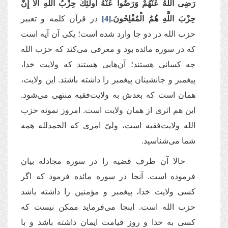
رَضِی اللَّهُ عَنْهُمْ وَرَضُوا عَنْهُ أُولَئِكَ حِزْبُ اللَّهِ أَلَا إِنَّ
حِزْبَ اللَّهِ هُمُ الْمُفْلِحُونَ.
[4]
در قرآن كلمه و تعبیر
حزب الله در دو جا وارد شده است؛ یكى آن آیه است
که در سوره مائده بود و معرفى مى‌‌كند كه حزب الله
چه كسانى هستند؛ آن‌هایی هستند كه ولایت خدا،
پیغمبر و جانشینان پیغمبر را داشته باشند. این ولایت،
همان است كه بعدش به ولایت‌فقیه منتهى مى‌‌شود.
این هم اثرى از همان ولایت است. امروز نمونه حزب
الله ولایت‌فقیه است، ولىّ امرى كه الحمدلله همه
شما مى‌‌شناسید.
حالا آن طرف قضیه را در سوره مجادله بیان
فرموده است. آنجا در سوره مائده فرمود که اگر
کسی ولایت خدا، پیغمبر و مؤمنین را داشته باشد
حزب الله است. اینجا مى‌‌فرماید ممكن نیست که
كسى به خدا و روز قیامت ایمان داشته باشد و با