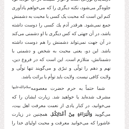
جلوه‌‌گر مى‌‌شود، نكته دیگرى را كه مى‌‌خواهم یادآورى
كنم این است كه محبت یک كسى با محبت به دشمنش
جمع نمى‌‌شود. هرقدر آدم یك كسى را دوست داشته
باشد، در آن جهتى كه كس دیگرى با او دشمنى مى‌‌كند
در آن جهت نمى‌‌تواند دشمنش را هم دوست داشته
باشد. این دو، یعنى محبت به شخص و دشمنى با
دشمنانش، متلازم است. این‌ است که در فروع دین،
نهم و دهم را تولّى و تبرّى و مى‌‌گویند تنها تولّى و
ولایت كافى نیست. ولایت باید توأم با برائت باشد.
‌سلام‌‌الله‌‌علیها
شما حتماً به حرم حضرت معصومه
مشرف شده‌اید یا خواهید شد. زیارت ایشان را كه
مى‌‌خوانید، در كنار یادى از نعمت معرفت اهل بیت،
می‌گویید
وَالْبَرَاءَةِ مِنْ أَعْدَائِكُمْ.
همچنین در زیارت
عاشورا كه مى‌‌خوانید معرفت و محبت اولیای خدا را