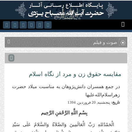
رفتن به محتوای اصلی
صوت و فیلم
مقایسه حقوق زن و مرد از نگاه اسلام
در جمع همسران دانش‌پژوهان به مناسبت میلاد حضرت
زهرا‌سلام‌الله‌علیها
تاریخ:
پنجشنبه, 20 فروردين, 1394
بِسْمِ اللَّهِ الرَّحْمَنِ الرَّحِیم
الْحَمْدُللهِ رَبِّ الْعَالَمِینَ وَالصَّلاَةُ وَالسَّلامُ عَلَی سَیِّدِ