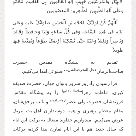
الأنْبِیَاءِ وَالْمُرسَلِین حَبِیبِ إلَهِ الْعَالَمِینَ أبِی الْقَاسِمِ مُحَمَّدٍ
وَعَلَی آلِهِ الطَّیبِینَ الطَّاهِرِینَ المَعصُومِین
أللَّهُمَّ کُنْ لِوَلِیِّکَ الحُجَّةِ بْنِ الْحَسَن صَلَوَاتُکَ عَلَیهِ وَعَلَی
آبَائِهِ فِی هَذِهِ السَّاعَةِ وَفِی کُلِّ سَاعَةٍ‌ وَلِیًا وَحَافِظاً وَقَائِداً
وَنَاصِراً وَدَلِیلاً وَعَیْنَا حَتَّی تُسْکِنَهُ أرْضَکَ طَوْعاً وَتُمَتِّعَهُ فِیهَا
طَوِیلاً
تقدیم به پیشگاه مقدس حضرت
عجل‌‌الله‌‌فرجه‌‌الشریف
صاحب‌الزمان‌
صلواتی اهدا می‌کنیم.
فرا رسیدن زادروز سرور بانوان جهان، حضرت صدیقه
سلام‌‌الله‌‌علیها
کبری، فاطمه زهرا‌
را به پیشگاه مقدّس
ارواحنافداه
فرزندشان حضرت ولی عصر‌
و نائب برحق‌شان،
مقام معظم رهبری و همه دوستداران اهل‌بیت تبریک
عرض می‌کنیم. امیدواریم خداوند متعال به برکت این ایام
که سال جدید هم با این ایام تقارن پیدا کرده، برکات