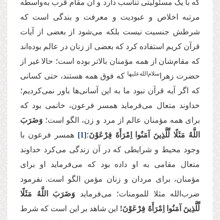
که با یک مسئولیتی تناسب دارد و آن مقام قرب به‌واسطه
مرتبه اخلاص و عبودیت و معرفت و بندگی است که
شرطش جنسیت نیست بلکه می‌شود از بعضی از آیات
قرآن کریم استفاده کرد که بعضی از زنان در عالم بوده‌اند
که مقام‌شان از همه مؤمنان بالاتر بوده است؛ حالا غیر از
سلام‌‌الله‌‌علیها
حضرت زهرا‌
که فوق همه هستند، حتی کسانی
که اگر آیه قرآن نبود ما به این آسانی‌ها باور نمی‌کردیم؛
خداوند متعال می‌فرماید همسر فرعون، خانمی بود که
برای همه مؤمنان عالم از مرد و زن، الگو است؛
وَضَرَبَ
اللَّهُ مَثَلًا لِّلَّذِینَ آمَنُوا اِمْرَأَةَ فِرْعَوْنَ
؛
[1]
همسر فرعون با
وجود محیط و شرایطی که در آن زندگی می‌کرد خداوند
متعال مقامی به او داده بود که می‌فرماید او برای
مؤمنان، برای مردان و زنان مؤمن الگو است. نفرمود
ضرب‌الله مثلا للمومنات؛ می‌فرماید
وَضَرَبَ اللَّهُ مَثَلًا
لِّلَّذِینَ آمَنُوا اِمْرَأَةَ فِرْعَوْنَ!
این شاهد بر این است که شرط