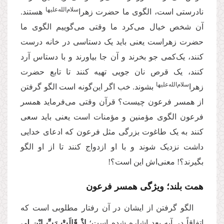
سلام‌‌الله‌‌علیها
نادرستی است، الگوی ما حضرت زهرا‌
هستند.
آن شخص خیال می‌کرد ما وقتی می‌گوییم الگوی ما
حضرت زهراست یعنی باید یک دستاسی در خانه درست
کنند، یک‌کمی جو بخرند و آن جا بیاورند و با دستاس آرد
کنند، یک قرص نان جویی تهیه کنند تا تابع حضرت
سلام‌‌الله‌‌علیها
زهرا‌
بشوند. خب اگر این‌گونه است الگو گرفتن
از همسر فرعون چیست؟ قرآن وقتی می‌فرماید همسر
فرعون الگوی مؤمنین و مؤمنات است یعنی باید سعی
کنند به یک طاغوت بزرگی مثل فرعون که ادعای خدایی
داشت نزدیک شوند و با او ازدواج کنند تا از او الگو
بگیرند؟! معنی‌اش این است؟!
همت بلند؛ ویژگی همسر فرعون
الگو گرفتن از ایشان در آن رفتار مطلوبی است که
اتفاقاً در آیه بعد اشاره شده است؛
إِذْ قَالَتْ رَبِّ ابْنِ لِی