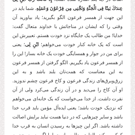
عِندَكَ بَیتًا فِی الْجَنَّةِ وَنَجِّنِی مِن فِرْعَوْنَ وَعَمَلِهِ
. شما باید در
این جهت از همسر فرعون الگو بگیرید؛ یاد بیاورید آن
وقتی را که ایشان در مناجاتش با خداوند متعال گفت:
خدایا! من طالب یک جایگاه نزد خودت هستم. تعبیرش این
است که یک خانه کنار خودت می‌خواهم؛
ابْنِ لِی
؛ یعنی
برای من در جوار و همسایگی خودت یک خانه بساز! این را
از همسر فرعون یاد بگیریم. الگو گرفتن از همسر فرعون
به این معناست که همت‌تان بلند باشد و به این
زرق‌وبرق‌های زندگی فرعون و کاخ فرعون چشم ندوزید.
او آن کاخ را می‌دید و در آن زندگی می‌کرد ولی از آن
نفرت داشت. از خدا می‌خواست که یک خانه‌ای می‌خواهم
که نزدیک خودت باشد؛ یعنی ایده‌آل مؤمن باید قرب خدا
باشد و سایر چیزهایی که در دنیا هست نباید برایش اصالت
داشته باشد. اگر این چیزها به رسیدن انسان به قرب خدا
کمک می‌کند بالطبع مطلوب است اما اگر به رسیدن به