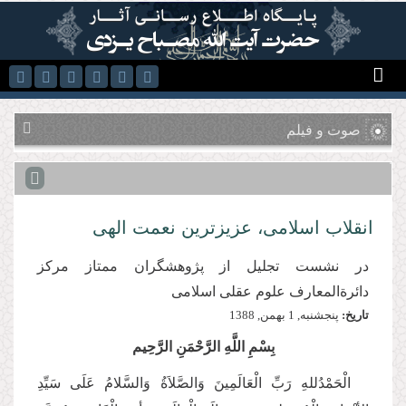
رفتن به محتوای اصلی
صوت و فیلم
انقلاب اسلامی، عزیزترین نعمت الهی
در نشست تجلیل از پژوهشگران ممتاز مركز
دائرةالمعارف علوم عقلی اسلامی
تاریخ:
پنجشنبه, 1 بهمن, 1388
بِسْمِ اللَّهِ الرَّحْمَنِ الرَّحِیم
الْحَمْدُللهِ رَبِّ الْعَالَمِینَ وَالصَّلاَةُ وَالسَّلامُ عَلَی سَیِّدِ