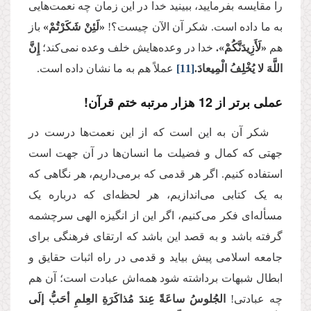
را مقایسه بفرمایید، ببینید خدا در این زمان چه نعمت‌هایی
به ما داده است. شکر آن الآن چیست؟!
«لَئِنْ شَكَرْتُمْ»
باز
هم
«لَأَزِیدَنَّكُمْ».
خدا در وعده‌هایش خلف وعده نمی‌کند؛
إِنَّ
اللَّهَ لا يُخْلِفُ الْمِيعادَ.
[11]
عملاً هم به ما نشان داده است.
عملی برتر از 12 هزار مرتبه ختم قرآن!
شکر آن به این است که از این نعمت‌ها درست در
جهتی که کمال و فضیلت ما انسان‌ها در آن جهت است
استفاده کنیم. اگر هر قدمی که برمی‌داریم، هر نگاهی که
به یک کتابی می‌اندازیم، هر لحظه‌ای که درباره یک
مسأله‌ای فکر می‌کنیم، اگر این از انگیزه الهی سرچشمه
گرفته باشد و به قصد این باشد که ارتقای فرهنگی برای
جامعه اسلامی پیش بیاید و قدمی در راه اثبات حقایق و
ابطال شبهات برداشته شود همه‌اش عبادت است؛ آن هم
‌چه عبادتی!
الجُلوسُ ساعَةً عِندَ مُذاكَرَةِ العِلمِ أحَبُّ إلَى