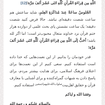
اللّهِ مِن قِراءَةِ القُرآنِ كُلِّهِ اثنَی عَشَرَ ألفَ مَرَّة!
[12]
الجُلوسُ ساعَةً عِندَ مُذاكَرَةِ العِلمِ،
شاید ساعتش هم
ساعت شصت دقیقه‌ای نباشد. حالا فرض کنید شصت
دقیقه؛ یک ساعت نشستن پای بحث علمی از دوازده هزار
ختم قرآن نزد خداوند متعال محبوب‌تر است؛ اما اگر لله
باشد!
أحَبُّ إلَى اللّهِ مِن قِراءَةِ القُرآنِ كُلِّهِ اثنَی عَشَرَ ألفَ
مَرَّة!
قدر خودمان را بدانیم. از این نعمت‌هایی که خدا داده
است استفاده کنیم. سعی کنیم از این نعمت‌ها برای
اعتلای فرهنگ اسلامی، برای هدایت بیشتر مردم، برای
پاسخ دادن به شبهات گمراه‌کننده و برای آشنایی با معارف
‌صلوات‌‌الله‌‌علیهم‌‌اجمعین
قرآن و حقایق اهل‌بیت
استفاده کنیم.
وفقنا الله و ایاکم
والسلام علیکم و رحمة الله