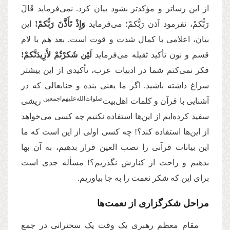
از این رساتر و مؤکدتر بشود بیان کرد. نمی‌فرماید قَالَ
رَبُّکمْ، نفرمود آذن رَبُّکمْ؛ می‌فرماید
وَإِذْ تَأَذَّنَ رَبُّکمْ!
این
بیان، اعلامی با کمال شدت و قوت است. بعد هم با لام
قسم و نون تأکید ثقیله می‌فرماید
لَئِن شَکرْتُمْ لأَزِیدَنَّکمْ!
فکر نمی‌کنم شما در ادبیات عرب، تأکیدی از این بیشتر
سراغ داشته باشید. اگر ما یعنی بنده و جنابعالی که در
‌صلوات‌‌الله‌‌علیهم‌‌اجمعین
آشنایی با قرآن و کلمات اهل‌بیت
ریشی
سفید کرده‌ایم از این‌ها استفاده نکنیم چه کسی می‌خواهد
از این‌ها استفاده کند؟! چه کسی اولی از این است که ما
این بیانات قرآنی را نصب العین قرار بدهیم، به آن بها
بدهیم و راحت از کنارش نگذریم؟! مسأله جدی است
برای این که شکر نعمت را به جا بیاوریم.
مراحل شکرگزاری از نعمت‌ها
مقام معظم رهبری یک وقت یک سخنرانی در جمع