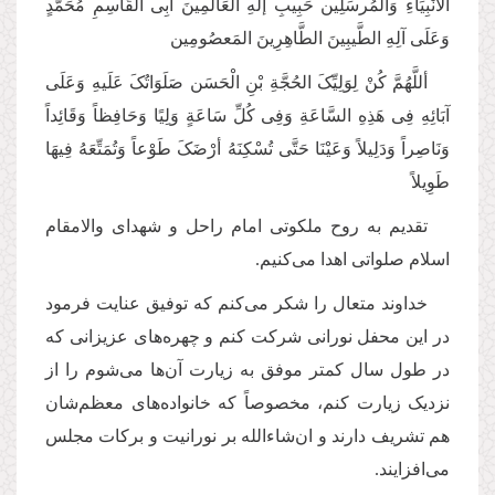
الأنْبِیَاءِ وَالْمُرسَلِین حَبِیبِ إلَهِ الْعَالَمِینَ أبِی الْقَاسِمِ مُحَمَّدٍ
وَعَلَی آلِهِ الطَّیبِینَ الطَّاهِرِینَ المَعصُومِین
أللَّهُمَّ کُنْ لِوَلِیِّکَ الحُجَّةِ بْنِ الْحَسَن صَلَوَاتُکَ عَلَیهِ وَعَلَی
آبَائِهِ فِی هَذِهِ السَّاعَةِ وَفِی کُلِّ سَاعَةٍ‌ وَلِیًا وَحَافِظاً وَقَائِداً
وَنَاصِراً وَدَلِیلاً وَعَیْنَا حَتَّی تُسْکِنَهُ أرْضَکَ طَوْعاً وَتُمَتِّعَهُ فِیهَا
طَوِیلاً
تقدیم به روح ملکوتی امام راحل و شهدای والامقام
اسلام صلواتی اهدا می‌کنیم.
خداوند متعال را شکر می‌کنم که توفیق عنایت فرمود
در این محفل نورانی شرکت کنم و چهره‌های عزیزانی که
در طول سال کمتر موفق به زیارت آن‌ها می‌شوم را از
نزدیک زیارت کنم، مخصوصاً که خانواده‌های معظم‌شان
هم تشریف دارند و ان‌شاء‌الله بر نورانیت و برکات مجلس
می‌افزایند.