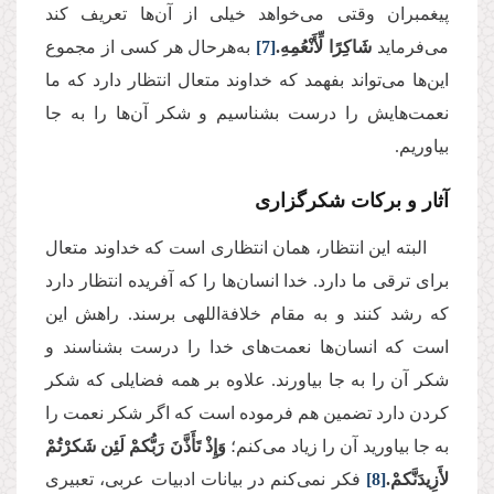
پیغمبران وقتی می‌خواهد خیلی از آن‌ها تعریف کند
می‌فرماید
شَاكِرًا لِّأَنْعُمِهِ.
[7]
به‌هرحال هر کسی از مجموع
این‌ها می‌تواند بفهمد که خداوند متعال انتظار دارد که ما
نعمت‌هایش را درست بشناسیم و شکر آن‌ها را به جا
بیاوریم.
آثار و برکات شکرگزاری
البته این انتظار، همان انتظاری است که خداوند متعال
برای ترقی ما دارد. خدا انسان‌ها را که آفریده انتظار دارد
که رشد کنند و به مقام خلافةاللهی برسند. راهش این
است که انسان‌ها نعمت‌های خدا را درست بشناسند و
شکر آن را به جا بیاورند. علاوه بر همه فضایلی که شکر
کردن دارد تضمین هم فرموده است که اگر شکر نعمت را
به جا بیاورید آن را زیاد می‌کنم؛
وَإِذْ تَأَذَّنَ رَبُّکمْ لَئِن شَکرْتُمْ
لأَزِیدَنَّکمْ.
[8]
فکر نمی‌کنم در بیانات ادبیات عربی، تعبیری