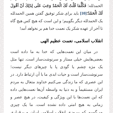
الحمدلله؛
فَكُلَّمَا قُلْتُ لَكَ الْحَمْدُ وَجَبَ عَلَی لِذَلِكَ اَنْ اَقُولَ
لَكَ الْحَمْدُ؛
[10]
باید برای شکر توفیق گفتن همین الحمدلله
یک الحمدلله دیگر بگوییم؛ و این است که هیچ کس هیچ گاه
تا آخر از عهده شکر یک نعمت خدا هم بر نخواهد آمد!
انقلاب اسلامی، نعمت عظیم الهی
در میان این نعمت‌هایی که خدا به ما داده است
بعضی‌هایش خیلی ممتاز و سرنوشت‌ساز است. تنها مثل
یک مژه چشم یا گودی پا یا چیزهای دیگر نیست؛
سرنوشت‌ساز است و حیات ابدی ما با آن ارتباط دارد. در
این عصری که ما زندگی می‌کنیم خداوند متعال به مردم
ایران مستقیماً و به دنیا به واسطه آن‌ها نعمت‌هایی داده
که این نعمت‌ها با این ویژگی و کیفیت، در هیچ عصر و
زمانی به هیچ امتی داده نشده است. ما یک چیزی
می‌گوییم که پیروزی انقلاب اسلامی ایران و برقراری