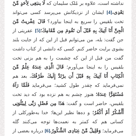
نداشته است، علاوه بر مُلک سلیمان که
لَّا ینبَغِی لِأَحَدٍ مِّنْ
بَعْدِی،
[4]
ایشان از نزدیکانش می‌پرسد کسی می‌تواند
تخت بلقیس را سریع به اینجا بیاورد؟
قَالَ عِفْریتٌ مِّنَ
الْجِنِّ أَنَا آتِیكَ بِهِ قَبْلَ أَن تَقُومَ مِن مَّقَامِكَ؛
[5]
عفریتی از
جن گفت: بله، من می‌توانم قبل از این که از جایت بلند
بشوی برایت حاضر کنم. کسی که دانشی از کتاب داشت
گفت من قبل از این که چشمت را به هم بزنی تخت
بلقیس را به اینجا می‌آورم؛
قَالَ الَّذِی عِندَهُ عِلْمٌ مِّنَ
الْكِتَابِ أَنَا آتِیكَ بِهِ قَبْلَ أَن یرْتَدَّ إِلَیكَ طَرْفُكَ.
بعد هم
نمی‌فرماید که چقدر طول کشید؛ می‌فرماید
فَلَمَّا رَآهُ
مُسْتَقِرًّا عِندَهُ؛
هنوز چشم به هم نزده بود که دید تخت
بلقیس، حاضر است و گفت:
هَذَا مِن فَضْلِ رَبِّی لِیبْلُوَنِی
أَأَشْكُرُ أَمْ أَكْفُرُ؛
و ده‌ها نظیر این‌ها؛ خدا به‌طورکلی از
کسانی هم که کمتر به نعمت‌ها توجه می‌کنند گله‌
می‌فرماید؛
وَقَلِیلٌ مِّنْ عِبَادِی الشَّكُورُ.
[6]
درباره بعضی از