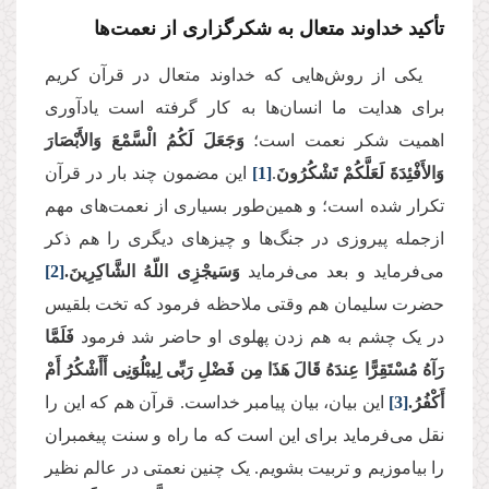
تأکید خداوند متعال به شکرگزاری از نعمت‌ها
یکی از روش‌هایی که خداوند متعال در قرآن کریم
برای هدایت ما انسان‌ها به کار گرفته است یادآوری
اهمیت شکر نعمت است؛
وَجَعَلَ لَكُمُ الْسَّمْعَ وَالأَبْصَارَ
وَالأَفْئِدَةَ لَعَلَّكُمْ تَشْكُرُونَ
.
[1]
این مضمون چند بار در قرآن
تکرار شده است؛ و همین‌طور بسیاری از نعمت‌های مهم
ازجمله پیروزی در جنگ‌ها و چیزهای دیگری را هم ذکر
می‌فرماید و بعد می‌فرماید
وَسَیجْزِی اللّهُ الشَّاكِرِینَ.
[2]
حضرت سلیمان هم وقتی ملاحظه فرمود که تخت بلقیس
در یک چشم به هم زدن پهلوی او حاضر شد فرمود
فَلَمَّا
رَآهُ مُسْتَقِرًّا عِندَهُ قَالَ هَذَا مِن فَضْلِ رَبِّی لِیبْلُوَنِی أَأَشْكُرُ أَمْ
أَكْفُرُ.
[3]
این بیان، بیان پیامبر خداست. قرآن هم که این را
نقل می‌فرماید برای این است که ما راه و سنت پیغمبران
را بیاموزیم و تربیت بشویم. یک چنین نعمتی در عالم نظیر