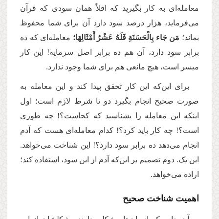
معامله‌ای به کار بگیرید که اقلاً همان سودی که قرآن
می‌فرماید، هزار درصد سود دارد آن برای شما محفوظ
بماند؛
مَن جَاء بِالْحَسَنَةِ فَلَهُ عَشْرُ أَمْثَالِهَا؛
معامله‌ای که ده
برابر سود دارد، آن هم ده برابر اصل سرمایه! این کار
میسر است، هیچ مانعی هم برای شما وجود ندارد.
برای این‌که این کار تحقق پیدا کند و این معامله به
صورت صحیح انجام بگیرد دو تا شرط لازم است؛ اول
اینکه این معامله را بشناسید که کجاست؟! چه طوری
است؟! چه کار باید کرد؟! کدام معامله‌ای هست که آدم
انجام می‌دهد ده برابر سود دارد؟! این شناخت می‌خواهد.
این یک. دوم تصمیم بر این‌که آدم از این سود، استفاده کند؛
اراده می‌خواهد.
اهمیت شناخت صحیح