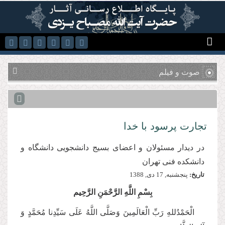
رفتن به محتوای اصلی
صوت و فیلم
تجارت پرسود با خدا
در دیدار مسئولان و اعضای بسیج دانشجویی دانشگاه و
دانشکده فنی تهران
تاریخ:
پنجشنبه, 17 دى, 1388
بِسْمِ اللَّهِ الرَّحْمَنِ الرَّحِیم
الْحَمْدُللهِ رَبِّ الْعَالَمِینَ وَصَلَّی اللَّهُ عَلَی سَيِّدِنا مُحَمَّدٍ وَ