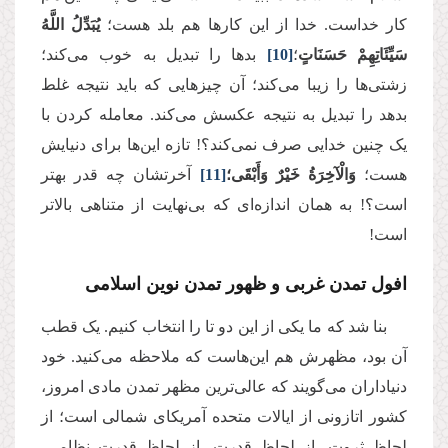
کار خداست. خدا از این کارها هم بلد هست؛
يُبَدِّلُ اللَّهُ
سَيِّئَاتِهِمْ حَسَنَاتٍ
؛
[10]
بدها را تبدیل به خوب می‌کند؛
زشتی‌ها را زیبا می‌کند؛ آن چیزهایی که باید نتیجه غلط
بدهد را تبدیل به نتیجه عکسش می‌کند. معامله کردن با
یک چنین خدایی صرف نمی‌کند؟! تازه این‌ها برای دنیایش
هست؛
وَالْآخِرَةُ خَيْرٌ وَأَبْقَى؛
[11]
آخرتشان چه قدر بهتر
است؟! به همان اندازه‌ای که بی‌نهایت از متناهی بالاتر
است!
افول تمدن غربی و ظهور تمدن نوین اسلامی
بنا شد که ما یکی از این دو تا را انتخاب کنیم. یک قطب
آن بود، مظهرش هم این‌هاست که ملاحظه می‌کنید. خود
دنیاداران می‌گویند که عالی‌ترین مظهر تمدن مادی امروز،
کشور اتازونی از ایالات متحده آمریکای شمالی است؛ از
لحاظ ثروت، از لحاظ قدرت، از لحاظ قدرت نظامی،