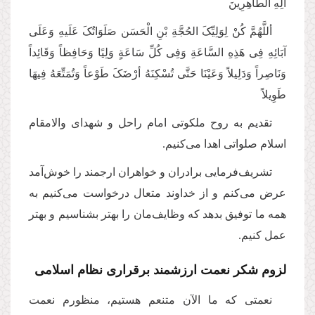
آلِهِ الطَّاهِرِینَ
أللَّهُمَّ کُنْ لِوَلِیِّکَ الحُجَّةِ بْنِ الْحَسَن صَلَوَاتُکَ عَلَیهِ وَعَلَی
آبَائِهِ فِی هَذِهِ السَّاعَةِ وَفِی کُلِّ سَاعَةٍ‌ وَلِیًا وَحَافِظاً وَقَائِداً
وَنَاصِراً وَدَلِیلاً وَعَیْنَا حَتَّی تُسْکِنَهُ أرْضَکَ طَوْعاً وَتُمَتِّعَهُ فِیهَا
طَوِیلاً
تقدیم به روح ملکوتی امام راحل و شهدای والامقام
اسلام صلواتی اهدا می‌کنیم.
تشریف‌فرمایی برادران و خواهران ارجمند را خوش‌آمد
عرض می‌کنم و از خداوند متعال درخواست می‌کنیم به
همه ما توفیق بدهد که وظایف‌مان را بهتر بشناسیم و بهتر
عمل کنیم.
لزوم شکر نعمت ارزشمند برقراری نظام اسلامی
نعمتی که ما الآن متنعم هستیم، منظورم نعمت