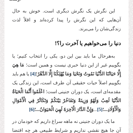
این نگرش یک نگرش دیگری است. خوش به حال
آن‌هایی که این نگرش را پیدا کرده‌اند و اقلاً لذت
زندگی‌شان را می‌برند.
دنیا را می‌خواهیم یا آخرت را؟
!
به‌هرحال ما باید بین این دو، یکی را انتخاب کنیم؛ یا
بگوییم غیر از این دنیا خبری نیست و همین است؛
مَا هِيَ
إِلَّا حَيَاتُنَا الدُّنْيَا نَمُوتُ وَنَحْيَا وَمَا يُهْلِكُنَا إِلَّا الدَّهْرُ؛
[4]
یا هم باید
بگوییم اصلاً حیات حقیقی آن طرف است، این زندگی یک
مقدمه‌ای است، یک دوران جنینی است؛
اعْلَمُوا أَنَّمَا الْحَيَاةُ
الدُّنْيَا لَعِبٌ وَلَهْوٌ وَزِينَةٌ وَتَفَاخُرٌ بَيْنَكُمْ وَتَكَاثُرٌ فِي الْأَمْوَالِ
وَالْأَوْلَادِ...؛
[5]
...
وَإِنَّ الدَّارَ الْآخِرَةَ لَهِيَ الْحَيَوَانُ...؛
[6]
ما یک دوران جنینی نه ماهه سراغ داریم که خودمان در
آن جا هیچ نقشی نداریم و شرایط طبیعی هر چه اقتضا