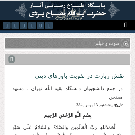
رفتن به محتوای اصلی
صوت و فیلم
نقش زیارت در تقویت باورهای دینی
در جمع دانشجویان دانشگاه بقیه اللّه تهران ـ مشهد
مقدس
تاریخ:
پنجشنبه, 13 بهمن, 1384
بِسْمِ اللَّهِ الرَّحْمَنِ الرَّحِيم
الْحَمْدُللهِ رَبِّ الْعَالَمِینَ وَالصَّلاَةُ وَالسَّلامُ عَلَی سَیِّدِ