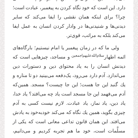
دارد. این است كه خود نگاه كردن به پیغمبر، عبادت است؛
چرا؟ براى اینكه همان نقشى را ایفا مى‌‌كند كه سایر
دیدنى‌‌ها و شنیدنى‌‌ها در وادار كردن انسان به عمل ایفا
مى‌‌كند بلكه به مراتب، قوى‌‌تر.
ولی ما كه در زمان پیغمبر یا امام نیستیم؛ بارگاه‌‌هاى
سلام‌‌الله‌‌علیهم‌‌اجمعین
ائمه اطهار‌
و مساجد، چیزهایى است كه
دیدنش انسان را به یاد محتواى دین و دستورات دین
مى‌‌اندازد. آدم دارد مى‌‌رود، یک‌دفعه مى‌‌بینید دو تا مناره و
یك گنبد این جا هست؛ این جا چیست؟ مسجد. همین‌که
آدم مى‌‌فهمد این جا مسجد است یاد چه مى‌‌افتد؟ یاد خدا،
یاد دین، یاد نماز، یاد عبادت. لازم نیست كسى به آدم
چیزى بگوید، همین یك نگاه که مى‌‌كند خودبه‌خود به یادش
مى‌‌افتد. این همان قانون تداعى معانى است كه یكى از
مسلَّمات است، خود ما هم تجربه كردیم و مى‌‌دانیم،