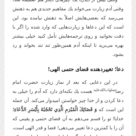
وقتى آدم زیارت مى‌‌خواند یك مفاهیم جدیدى هم به ذهنش
مى‌‌رسد که بعضی‌هایش اصلاً به ذهنش نیامده بود. این
است كه این دعاها و زیارت‌هایی كه وارد شده را اگر با
دقت بخوانید و روی ترجمه‌هایش تأمل كنید خیلى بیشتر
بهره مى‌‌برید تا اینکه آدم همین‌طور تند تند بخواند و رد
بشود.
دعا؛ تغییردهنده قضای حتمی الهی!
در این دعایى كه بعد از نماز زیارت حضرت امام
صلوات‌‌الله‌‌علیه
رضا
هست یك نكته‌‌اى دارد كه آدم را خیلى به
دعا كردن و از خدا چیز خواستن امیدوار مى‌‌كند. آن جمله
این است که
وَ قَضَائِكَ الْمُبْرَمِ الَّذِي تَحْجُبُهُ بِأَيْسَرِ الدُّعَاءِ؛
خدایا! تو را قسم مى‌‌دهم به آن قضاى حتمى و یقینى كه
آن را با كمترین دعا تغییر مى‌‌دهى! قضا و قدر الهى است،