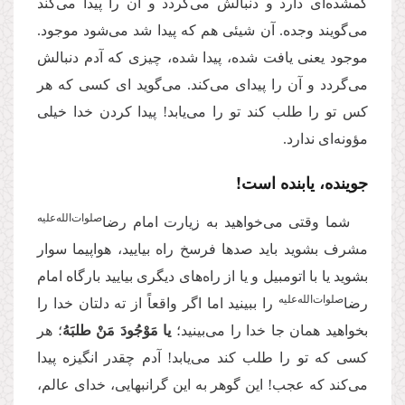
گمشده‌‌اى دارد و دنبالش مى‌‌گردد و آن را پیدا مى‌‌كند
مى‌‌گویند وجده. آن شیئى هم كه پیدا شد مى‌‌شود موجود.
موجود یعنى یافت شده، پیدا شده، چیزى كه آدم دنبالش
می‌گردد و آن را پیدای می‌کند. مى‌‌گوید اى كسى كه هر
كس تو را طلب كند تو را مى‌‌یابد! پیدا كردن خدا خیلى
مؤونه‌‌اى ندارد.
جوینده، یابنده است!
صلوات‌‌الله‌‌علیه
شما وقتی مى‌‌خواهید به زیارت امام رضا
مشرف بشوید باید صدها فرسخ راه بیایید، هواپیما سوار
بشوید یا با اتومبیل و یا از راه‌‌هاى دیگرى بیایید بارگاه امام
‌صلوات‌‌الله‌‌علیه
رضا
را ببینید اما اگر واقعاً از ته دلتان خدا را
بخواهید همان جا خدا را مى‌‌بینید؛
يا مَوْجُودَ مَنْ طلبَهُ
؛ هر
كسی که تو را طلب كند مى‌‌یابد! آدم چقدر انگیزه پیدا
مى‌‌كند كه عجب! این گوهر به این گرانبهایى، خداى عالم،