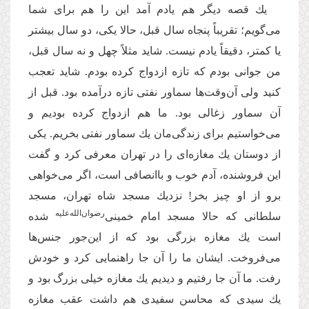
یك قصه دیگر هم یادم آمد این را هم برای شما
مى‌‌گویم؛ تقریباً پنجاه سال قبل، حالا یكى، دو سال بیشتر
یا كمتر، دقیقاً یادم نیست. شاید مثلاً چهل و نه سال قبل،
من جوانى بودم که تازه ازدواج كرده بودم. شاید تعجب
كنید ولی آن‌وقت‌ها سماور نفتى تازه درآمده بود. قبل از
آن سماور زغالى بود. ما هم ازدواج كرده بودیم و
مى‌‌خواستیم براى زندگی‌مان یك سماور نفتى بخریم. یكى
از دوستان یك مغازه‌‌اى را در تهران معرفى كرد و گفت
این فروشنده، آدم خوب و باانصافی است، اگر مى‌‌خواهى
برو از او چیز بخر! نزدیك مسجد شاه تهران، مسجد
‌رضوان‌‌الله‌‌علیه
سلطانى که حالا مسجد امام خمینى
شده
است یك مغازه بزرگى بود که از این‌جور جنس‌‌ها
مى‌‌فروخت. ایشان ما را آن جا راهنمایى كرد و خودش
رفت. ما آن جا رفتیم و دیدیم یك مغازه خیلى بزرگ بود و
یك سیدى که محاسن سفیدى هم داشت عقب مغازه