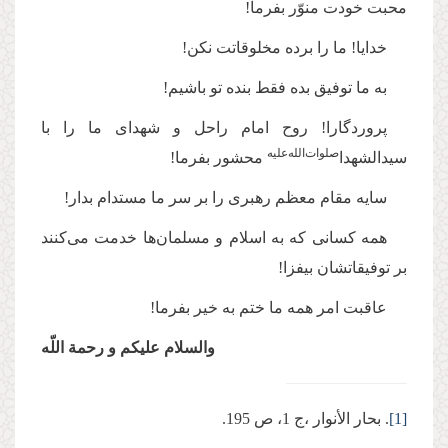
محبت خودت منوّر بفرما!
خدایا! ما را برده مخلوقاتت نكن!
به ما توفیق بده فقط بنده تو باشیم!
پروردگارا! روح امام راحل و شهداى ما را با
صلوات‌‌الله‌‌علیه
سیدالشهدا
محشور بفرما!
سایه مقام معظم رهبرى را بر سر ما مستدام بدار!
همه كسانى كه به اسلام و مسلمان‌ها خدمت مى‌‌كنند
بر توفیقاتشان بیفزا!
عاقبت امر همه ما ختم به خیر بفرما!
والسلام علیكم و رحمة اللّه
[1]
. بحار الأنوار ،ج 1، ص 195
.