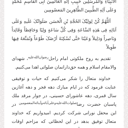
الأنْبِیَاءِ وَالْمُرسَلِین حَبِیبِ إلَهِ الْعَالَمِینَ أبِی الْقَاسِمِ مُحَمَّدٍ
وَعَلَی آلِهِ الطَّیبِینَ الطَّاهِرِینَ المَعصُومِین
أللَّهُمَّ کُنْ لِوَلِیِّکَ الحُجَّةِ بْنِ الْحَسَن صَلَوَاتُکَ عَلَیهِ وَعَلَی
آبَائِهِ فِی هَذِهِ السَّاعَةِ وَفِی کُلِّ سَاعَةٍ‌ وَلِیًا وَحَافِظاً وَقَائِداً
وَنَاصِراً وَدَلِیلاً وَعَیْنَا حَتَّی تُسْکِنَهُ أرْضَکَ طَوْعاً وَتُمَتِّعَهُ فِیهَا
طَوِیلاً
رضوان‌‌الله‌‌علیه
تقدیم به روح ملکوتی امام راحل‌
، شهدای
والامقام اسلام و همه حق‌دارانمان صلواتی اهدا‌ می‌کنیم.
خداوند متعال را شکر می‌کنیم که حیات و توفیقی
عنایت فرمود که در ایام مبارك دهه فجر و دهه آغازین
سال قمرى، دهه عاشوراى حسینى، در جوار مرقد ملك
صلوات‌‌الله‌‌علیه‌‌و‌‌علی‌‌آبائه‌‌و‌أبنائه‌‌المعصومین
پاسبان حضرت رضا‌
در
این محفل نورانى شركت كردیم. امیدواریم كه خداوند
متعال توفیق بدهد در این لحظاتى كه مزاحم اوقات