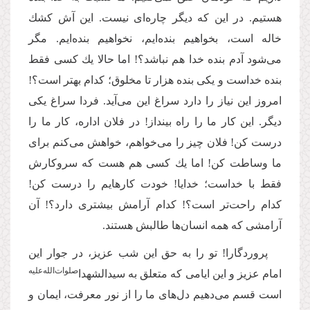
هستیم. در این که دیگر چاره‌‌اى نیست. این آش كشك
خاله است، بخواهیم بنده‌‌ایم، نخواهیم بنده‌‌ایم. مگر
مى‌‌شود آدم بنده خدا هم نباشد؟! اما حالا یك كسى فقط
بنده خداست و یكى بنده هزار تا مخلوق؛ کدام بهتر است؟!
امروز این نیاز را دارد سراغ این مى‌‌آید. فردا سراغ یكى
دیگر. این كار ما را راه بینداز! در فلان اداره، كار ما را
درست كن! فلان چیز را مى‌‌خواهم، خواهش مى‌‌كنم براى
ما وساطت كن! اما یك كسى هم هست که سروکارش
فقط با خداست؛ خدایا! خودت كارهایم را درست كن!
کدام راحت‌‌تر است؟! کدام آرامش بیشترى دارد؟! آن
آرامشى كه همه انسان‌ها طالبش هستند.
پروردگارا! تو را به حق این شب عزیز، در جوار این
صلوات‌‌الله‌‌علیه
امام عزیز و این ایامى كه متعلق به سیدالشهدا
است قسم مى‌‌دهیم دل‌های ما را از نور معرفت، ایمان و