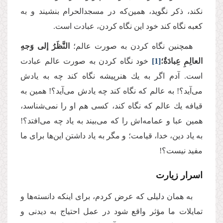
نكند، ذكر نگوید، همین‌که در مسجدالحرام بنشیند و به
كعبه نگاه كند خود این نگاه كردن، عبادت است.
همچنین نگاه کردن به صورت عالم؛
النَّظَرُ إلى وَجهِ
العالِمِ عِبادَةٌ؛
[1]
خود نگاه كردن به صورت عالم عبادت
است. آدم اگر به یك هنرپیشه نگاه كند چه به یادش
مى‌‌آید؟! به عالم كه نگاه كند چه یادش مى‌‌آید؟! همین به
قیافه یك عالم که نگاه كند، كسى هم او را نمى‌‌شناسد،
همین عبا و عمامه‌‌اش را كه مى‌‌بیند به یاد چه مى‌‌افتد؟!
به یاد دین، خدا، قیامت؛ و مگر به یاد داشتن این‌ها براى ما
مفید نیست؟!
اسرار زیارت
به همان دلیلى كه عرض كردم، براى اینكه دانسته‌ها و
تمایلات ما مؤثر واقع شود در عمل احتیاج به دیدنى و