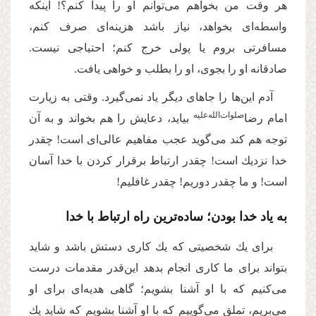
هر وقت من بخواهم مى‌‌توانم او را پیدا كنم؟! اینکه
واسطه‌‌اى بخواهد، نیاز باشد هزینه‌‌اى صرف كنم،
مسافرتى بروم یا پولى خرج كنم؛ احتیاجى نیست.
صادقانه او را بجوى، او را بطلب و خواهى یافت.
آدم این‌ها را جاهاى دیگر یاد نمى‌‌گیرد. وقتى به زیارت
صلوات‌‌الله‌‌علیه
امام رضا
بیاید، دعایش را هم بخواند و به آن
توجه هم كند مى‌‌گوید عجب مفاهیم عالی‌ای است! چقدر
خدا نزدیك است! چقدر ارتباط برقرار كردن با خدا آسان
است! و ما چقدر دوریم! چقدر غافلیم!
به یاد خدا بودن؛ ساده‌ترین راه ارتباط با خدا
براى یك شخصیتى كه یك كارى دستش باشد و شاید
بتواند براى ما كارى انجام بدهد این‌قدر مقدمات درست
مى‌‌كنیم که با او آشنا بشویم؛ گاهى هدیه‌‌اى برای او
مى‌‌بریم، تملق مى‌‌گوییم كه با او آشنا بشویم که شاید یك