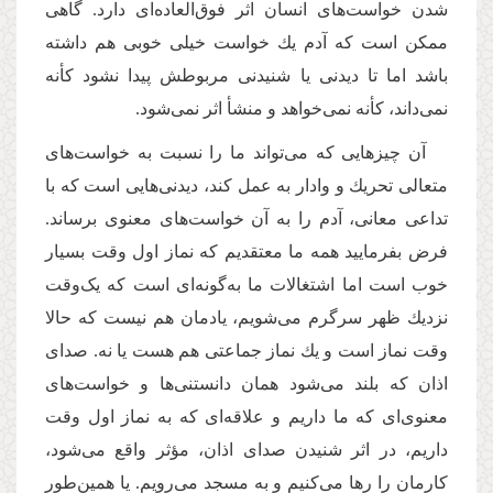
شدن خواست‌های انسان اثر فوق‌العاده‌ای دارد. گاهى
ممكن است که آدم یك خواست خیلى خوبى هم داشته
باشد اما تا دیدنى یا شنیدنى مربوطش پیدا نشود كأنه
نمى‌‌داند، كأنه نمى‌‌خواهد و منشأ اثر نمى‌‌شود.
آن چیزهایى كه مى‌‌تواند ما را نسبت به خواست‌های
متعالى تحریك و وادار به عمل كند، دیدنی‌هایی است كه با
تداعى معانى، آدم را به آن خواست‌های معنوى برساند.
فرض بفرمایید همه‌‌ ما معتقدیم كه نماز اول وقت بسیار
خوب است اما اشتغالات ما به‌گونه‌ای است كه یک‌وقت
نزدیك ظهر سرگرم می‌شویم، یادمان هم نیست كه حالا
وقت نماز است و یك نماز جماعتى هم هست یا نه. صداى
اذان كه بلند مى‌‌شود همان دانستنی‌ها و خواست‌های
معنوی‌ای كه ما داریم و علاقه‌‌اى كه به نماز اول وقت
داریم، در اثر شنیدن صداى اذان، مؤثر واقع مى‌‌شود،
كارمان را رها مى‌‌كنیم و به مسجد مى‌‌رویم. یا همین‌طور