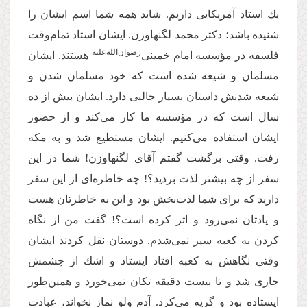
یك استاد آمریکایی داریم. شاید همه شما اسم ایشان را
شنیده باشد؛ دكتر محمد لگنهاوزن. ایشان استاد تمام‌وقت
‌رضوان‌‌الله‌‌علیه
فلسفه در مؤسسه امام خمینى
هستند. ایشان
مسلمان و شیعه شده است كه خود مسلمان شدن و
شیعه شدنش داستان بسیار جالبى دارد. ایشان بیش از ده
سال است كه در مؤسسه ما كار مى‌‌كند و از حضور
ایشان استفاده مى‌‌كنیم. ایشان مستطیع شد و به مكه
رفت. وقتی برگشت گفتم آقاى لگنهاوزن! شما در این
سفر از چه بیشتر لذت بردید؟! چه خاطره‌‌اى از این سفر
دارید كه براى شما لذت‌بخش بود و این به خاطرتان هست
و یادتان نمى‌‌رود و اثر كرده است؟! گفت من از نگاه
كردن به كعبه سیر نمى‌‌شدم. دوستان نقل كردند ایشان
وقتى نگاهش به كعبه افتاد ایستاد و اشك از چشمش
جارى شد و تا بیست دقیقه تكان نمى‌‌خورد و همین‌طور
ایستاده بود و گریه مى‌‌كرد. آدم ولو نماز نخواند، عبادت