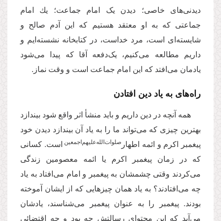
دیدنى‌‌هاى خاصى؛ دیدن یک امام جماعت؛ یك امام
جماعتى كه به او معتقد هستیم كه این آدم صالح و
شایسته‌‌اى است، مرد خداست، در كتابخانه نشسته‌ایم و
داریم مطالعه مى‌‌كنیم، یک‌دفعه آقا كه پیدا مى‌‌شود
یادمان مى‌‌افتد كه این امام جماعت است و وقت نماز.
راه‌های به یاد دین افتادن
همه آنچه در دین داریم و باید منشأ اثر واقع شود بیندازد
بهترین چیزى كه مى‌‌تواند ما را به یاد آن بیندازد دیدن خود
‌صلوات‌‌الله‌‌علیهم‌‌اجمعین
پیغمبر اكرم و ائمه اطهار
است. كسانى
كه در زمان پیغمبر اكرم یا ائمه معصومین زندگى
مى‌‌كردند وقتى چشمشان به پیغمبر و امام مى‌‌افتاد به یاد
چه مى‌‌افتادند؟ به یاد همان چیزهایى كه از ایشان آموخته
بودند. پیغمبر را به عنوان پیغمبر مى‌‌شناسند، یادشان
مى‌‌آید كه این محتواى رسالتش چه بود و چه اقتضائى