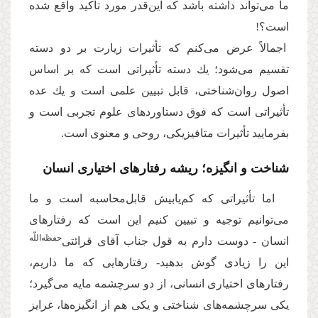
ما مى‌‌تواند داشته باشد كه این‌قدر مورد تأكید واقع شده
است؟!
اجمالاً عرض مى‌‌كنم كه تأثیرات زیارت بر دو دسته
تقسیم مى‌‌شود؛ یك دسته تأثیراتى است كه بر اساس
اصول روان‌شناختی، قابل تبیین علمى است و یك عده
تأثیراتى است که فوق دستاوردهاى علوم تجربى است و
بفرمایید تأثیرات متافیزیكى، روحى و معنوى است.
شناخت و انگیزه؛ ریشه رفتارهای اختیاری انسان
اما تأثیراتى كه كم‌یابیش قابل‌محاسبه است و ما
مى‌‌توانیم توجیه و تبیین كنیم این است كه رفتارهاى
حفظه‌اللّه
انسان - دوست دارم به قول جناب آقاى قرائتى‌
این را زیادى گوش بدهید- رفتارهایى كه ما داریم،
رفتارهاى اختیارى انسانى، از دو سرچشمه مایه مى‌‌گیرد؛
یكى سرچشمه‌‌هاى شناختى و یكى هم از انگیزه‌‌ها، غرایز