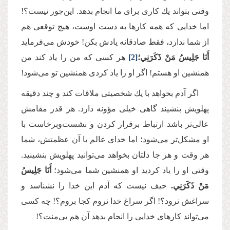
وقتى بتواند یك كارى براى ما انجام بدهد. این‌جور نیست؟!
اما خدایى كه همه كارها به دست اوست، هیچ توقعى هم
از شما ندارد، فقط صادقانه یادش بكن! خودش مى‌‌فرماید
أَنَا جَلِيسُ مَنْ ذَكَرَنِي؛
[2]
هر كسی که من را یاد كند من
همنشین او هستم! اگر او را یاد كردى همنشین تو مى‌‌شود!
اگر آدم بخواهد با یك شخصیتى ملاقات كند و چند دقیقه
پهلویش بنشیند گاهى خیلى مؤونه دارد. هر قدر مقامش
عالى‌‌تر باشد ارتباط برقرار كردن و نشست‌وبرخاست با
او مشكل‌‌تر مى‌‌شود؛ اما خداى عالم با آن عظمتش، شما
هر وقت و هر جا دلتان بخواهد مى‌‌توانید پهلویش بنشینید.
وقتى او را یاد كردید او همنشین شما مى‌‌شود؛
أَنَا جَلِيسُ
مَنْ ذَكَرَنِي.
حیف نیست که آدم این خدا را نشناسد و
سراغش نرود؟! اگر سراغ خدا نروم كجا بروم؟! چه كسى
مى‌‌تواند كارهاى خدایى را انجام بدهد آن هم بی‌منت؟!