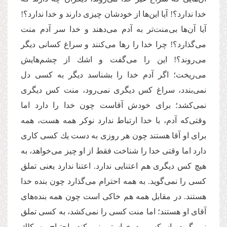
خدا ندارد؟! آیا این‌ها از خودشان چیزى دارند و خدا ندارد؟!
آیا آن‌ها بی‌منت‌تر به آدم مى‌‌دهند و خدا سر آدم منت
مى‌‌گذارد؟! چرا خدا را رها مى‌‌كنند و سراغ كسانى دیگر
مى‌‌روند؟! این را مى‌‌گفت و اشك از چشم‌هایش
مى‌‌ریخت؛ اگر آدم خدا را بشناسد دیگر به كسی دل
نمى‌‌بندد، سراغ كس دیگری نمى‌‌رود، منت كس دیگری
نمى‌‌كشد؛ براى خودش آقاست چون خدا را دارد اما
وقتی‌که آدم، با خدا ارتباط ندارد نوكر همه هست، همه
براى او آقا هستند چون هر روزى به دست یك كسى كاری
دارد اما وقتى خدا را شناخت فقط از او چیز مى‌‌خواهد، به
هیچ كس دیگری هم اعتنایى ندارد. اعتنا ندارد یعنى تملق
كسى را نمى‌‌گوید. به همه احترام مى‌‌گذارد چون بنده خدا
هستند. در مقابل همه هم خاكى است چون همه بنده‌‌هاى
آقاى او هستند؛ اما منت كسى را نمى‌‌كشد، به كسى تملق
نمى‌‌گوید، از كسى درخواستى نمى‌‌كند، احتیاج به كلك