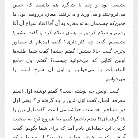
نشسته بود و چند تا شاگرد هم داشتند که جنس
مى‌‌فروختند و مى‌‌آورند و مى‌‌رفتند. مغازه پررونقی بود. ما
همین‌که چشممان به ته مغازه به آن آقا افتاد سراغ آن آقا
رفتیم و سلام كردیم و ایشان سلام كرد و گفت بنشین!
نشستیم. گفت چه كار دارى؟ گفتم آمده‌ام یك سماور
بخرم. گفت حالا بنشین! گفتم چشم! گفت شما طلبه‌‌ها
اولین كتابى كه مى‌‌خوانید چیست؟ گفتم اول جامع
المقدمات را مى‌‌خوانیم و اول آن شرح امثله را
می‌خوانیم.
گفت اولش چه نوشته است؟ گفتم نوشته اول العلم
معرفة الجبار. گفت اوّل الدین را یاد گرفته‌ای؟! یعنى اول
دین شناختن خداست، خداشناسى است. گفت اول دین را
یاد گرفته‌ای؟! دیدم باختم! گفتم نه! شروع كرد به صحبت
كردن. این جمله‌‌اش یادم آمد که براى شما بگویم؛ گفت
آن‌هایی كه سراغ غیر خدا مى‌‌روند، دیگران چه دارند كه