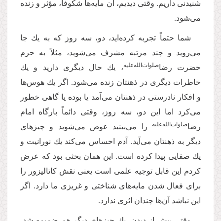
شنیدنى داریم. وقتى دیدیم، آن مایه‌‌ها شكوفا، مؤثر و زنده
مى‌‌شود.
شما حتماً تجربه کرده‌اید، دو، سه روز كه به یك جا
مى‌‌روید و چند مرتبه مشرف مى‌‌شوید، مثلاً به حرم
صلوات‌‌الله‌‌علیه
حضرت رضا‌
، یك حال دیگرى دارید و یك
خاطرات دیگرى در ذهنتان زنده مى‌‌شود. اگر یك هوس‌ها
و افكار نادرستى در ذهنتان مى‌‌آمد یا بوده یا گاهى خطور
مى‌‌كرد اما این دو، سه روز، وقتى دائماً بارگاه امام
‌صلوات‌‌الله‌‌علیه
رضا
را مى‌‌بینید عوض مى‌‌شوید و چیزهاى
دیگر به ذهنتان مى‌‌آید. آدم احساس مى‌‌كند یك نورانیت و
یك صفایى پیدا كرده است. این همان بحثى بود كه عرض
كردم این قابل توجیه علمى است یعنى نقش كاتالیزور را
براى فعال شدن مایه‌‌هاى شناختى و غریزى ما دارد. اگر
این نباشد آن‌ها چندان اثرى ندارد.
وقتى بیش از دیدن، یك چیزهاى دیگر هم ضمیمه شد،