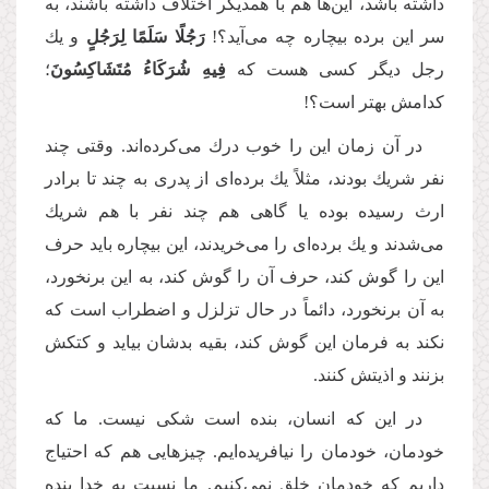
داشته باشد، این‌ها هم با همدیگر اختلاف داشته باشند، به
سر این برده بیچاره چه مى‌‌آید؟!
رَجُلًا سَلَمًا لِرَجُلٍ
و یك
رجل دیگر كسى هست كه
فِيهِ شُرَكَاءُ مُتَشَاكِسُونَ
؛
كدامش بهتر است؟!
در آن زمان این را خوب درك می‌کرده‌اند. وقتى چند
نفر شریك بودند، مثلاً یك برده‌‌اى از پدرى به چند تا برادر
ارث رسیده بوده یا گاهى هم چند نفر با هم شریك
مى‌‌شدند و یك برده‌‌اى را می‌خریدند، این بیچاره باید حرف
این را گوش كند، حرف آن را گوش كند، به این برنخورد،
به آن برنخورد، دائماً در حال تزلزل و اضطراب است که
نكند به فرمان این گوش کند، بقیه بدشان بیاید و كتكش
بزنند و اذیتش كنند.
در این كه انسان، بنده است شكى نیست. ما كه
خودمان، خودمان را نیافریده‌ایم. چیزهایى هم كه احتیاج
داریم كه خودمان خلق نمى‌‌كنیم. ما نسبت به خدا بنده‌‌