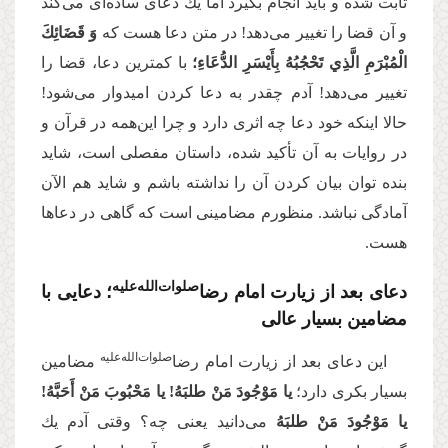
ثابت شده و باید انجام بگیرد اما یك دعاى ساده‌‌اى مى‌‌كند
و آن قضا را تغییر مى‌‌دهد! در متن دعا هست که
وَ قَضَائِكَ
الْمُبْرَمِ الَّذِي تَحْجُبُهُ بِأَيْسَرِ الدُّعَاءِ؛
با كمترین دعا، قضا را
تغییر مى‌‌دهد! آدم چقدر به دعا كردن امیدوار مى‌‌شود!
حالا اینکه خود دعا چه اثرى دارد و چرا این‌همه در قرآن و
در روایات به آن تأكید شده، داستان مفصلى است، شاید
بنده توان بیان کردن آن را نداشته باشم و شاید هم الآن
آمادگى نباشد. منظورم مضامینى است که گاهى در دعاها
هست.
صلوات‌‌الله‌‌علیه
دعاى بعد از زیارت امام رضا
؛ دعایی با
مضامین بسیار عالی
صلوات‌‌الله‌‌علیه
این دعاى بعد از زیارت امام رضا
مضامین
بسیار بکرى دارد؛
يا مَوْجُودَ مَنْ طلبَهُ! يا مَحْبُوبَ مَنْ أَحَبَّهُ!
يا مَوْجُودَ مَنْ طلبَهُ
مى‌‌دانید یعنى چه؟ وقتى آدم یك