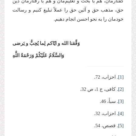
گفتارمان، هم با بحث و تعلیم‌مان و هم با رفتارمان دین
حق، مذهب حق و آئین حق را عملاً تبلیغ کنیم و رسالت
خودمان را به نحو احسن انجام دهیم.
وَفَّقنا الله و ایّاکم لِما یُحِبُّ و یَرضی
وَالسَّلَامُ عَلَیْكُمْ وَرَحْمَةُ اللَّهِ
[1]
. احزاب، 72.
[2]
. کافی، ج 1، ص 32.
[3]
. سبأ، 46.
[4]
. احزاب، 32.
[5]
. قصص، 54.