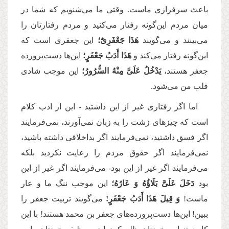
باعث سرفرازی ماست. وقتی ما می‌شنویم که شما در
میان مردم این‌گونه رفتار می‌کنید و مردم رفتارتان را
می‌بینند و می‌گویند
هَذَا
جَعْفَرِیٌ؛
این جعفری است که
این‌گونه رفتار می‌کند و
هَذَا
أَدَبُ
جَعْفَرٍ؛
این‌ها دست‌پرورده‌
جعفر هستند،
یَدْخُلُ
عَلَیَّ
مِنْهُ
السُّرُورُ؛
این موجب شادی
قلب من می‌شود.
اما اگر رفتاری غیر از این داشتید - این از ادب کلام
است که چیزهای زشت را به زبان نمی‌آورند، نمی‌فرمایند
اگر فسق داشتید، نمی‌فرمایند اگر بداخلاقی داشته باشید،
نمی‌فرمایند اگر حقوق مردم را رعایت نکردید بلکه
می‌فرمایند اگر غیر از این بود- می‌فرمایند اگر غیر از این
بود
دَخَلَ
عَلَیَّ
بَلَاؤُهُ
وَ
عَارُهُ؛
این موجب ننگ ما و عار
ماست!
وَ قِیلَ هَذَا أَدَبُ جَعْفَرٍ!
می‌گویند تربیت جعفر را
ببین! این‌ها دست‌پرورده‌های جعفر بن محمد هستند! با این