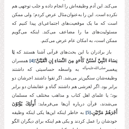
می‌کند. این آدم وظیفه‌اش را انجام داده و جلب توجهی هم
نکرده است. این را به‌عنوان‌مثال عرض کردم؛ ولی ممکن
است که ما یک موقعیت‌های اجتماعی‌ای پیدا کنیم که
مسئولیت‌های ما را مضاعف می‌کند. اینکه می‌گویم
ممکن است، به امکان عام عرض می‌کنم.
باز برادران با این بحث‌های قرآنی آشنا هستند که
يَا
نِسَاءَ النَّبِيِّ لَسْتُنَّ كَأَحَدٍ مِنَ النِّسَاءِ إِنِ اتَّقَيْتُنَّ؛
[4]
همسران
صلی‌‌الله‌‌علیه‌‌و‌آله
پیغمبر
به واسطه‌ حساسیتی که داشتند
وظیفه‌شان سنگین‌تر می‌شد. اگر تقوا داشتند اجرشان دو
برابر بود. اگر لغزشی هم داشتند گناه و عقابشان دو برابر
بود؛ یا علمای اهل کتاب و مذاهب مختلف که مسلمان
می‌شدند، قرآن درباره آن‌ها می‌فرماید:
أُولَٰئِكَ يُؤْتَوْنَ
أَجْرَهُمْ مَرَّتَيْنِ،
[5]
به خاطر اینکه‌ این‌ها یکی اینکه وظیفه‌
خودشان را عمل کردند و یکی هم اینکه برای دیگران الگو