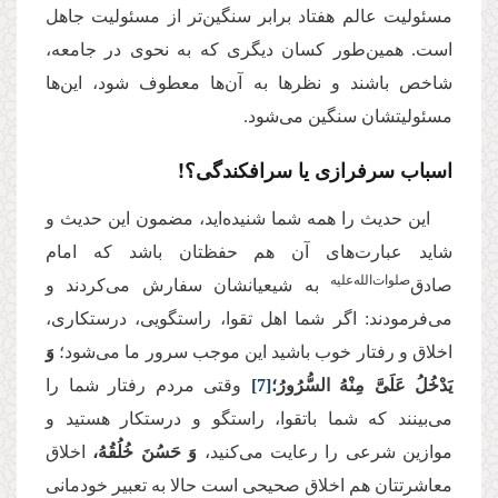
مسئولیت عالم هفتاد برابر سنگین‌تر از مسئولیت جاهل
است. همین‌طور کسان دیگری که به نحوی در جامعه،
شاخص باشند و نظرها به آن‌ها معطوف شود، این‌ها
مسئولیتشان سنگین می‌شود.
اسباب سرفرازی یا سرافکندگی؟!
این حدیث را همه‌ شما شنیده‌اید، مضمون این حدیث و
شاید عبارت‌های آن هم حفظتان باشد که امام
صلوات‌‌الله‌‌عليه
صادق‌
به شیعیانشان سفارش می‌کردند و
می‌فرمودند: اگر شما اهل تقوا، راستگویی، درستکاری،
اخلاق و رفتار خوب باشید این موجب سرور ما می‌شود؛
وَ
یَدْخُلُ
عَلَیَّ
مِنْهُ
السُّرُورُ؛
[7]
وقتی مردم رفتار شما را
می‌بینند که شما باتقوا، راستگو و درستکار هستید و
موازین شرعی را رعایت می‌کنید،
وَ
حَسُنَ
خُلُقُهُ،
اخلاق
معاشرتتان هم اخلاق صحیحی است حالا به تعبیر خودمانی