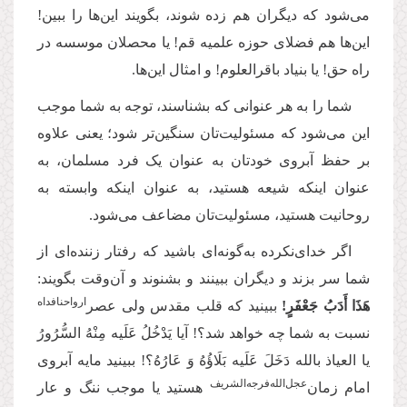
می‌شود که دیگران هم زده شوند، بگویند این‌ها را ببین!
این‌ها هم فضلای حوزه‌ علمیه قم! یا محصلان موسسه در
راه حق! یا بنیاد باقرالعلوم! و امثال این‌ها.
شما را به هر عنوانی که بشناسند، توجه به شما موجب
این می‌شود که مسئولیت‌تان سنگین‌تر شود؛ یعنی علاوه
بر حفظ آبروی خودتان به عنوان یک فرد مسلمان، به
عنوان اینکه شیعه هستید، به عنوان اینکه وابسته به
روحانیت هستید، مسئولیت‌تان مضاعف می‌شود.
اگر خدای‌نکرده به‌گونه‌ای باشید که رفتار زننده‌ای از
شما سر بزند و دیگران ببینند و بشنوند و آن‌وقت بگویند:
ارواحنافداه
هَذَا أَدَبُ جَعْفَرٍ!
ببینید که قلب مقدس ولی عصر
نسبت به شما چه خواهد شد؟! آیا یَدْخُلُ عَلَیه مِنْهُ السُّرُورُ
یا العیاذ بالله دَخَلَ عَلَیه بَلَاؤُهُ وَ عَارُهُ؟! ببینید مایه‌ آبروی
‌عجل‌‌الله‌‌فرجه‌‌الشریف
امام زمان
هستید یا موجب ننگ و عار