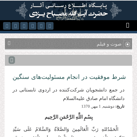
رفتن به محتوای اصلی
صوت و فیلم
شرط موفقیت در انجام مسئولیت‌های سنگین
در جمع دانشجویان شرکت‌کننده در اردوی تابستانی در
دانشگاه امام صادق علیه‌السلام
تاریخ:
دوشنبه, 1 مهر, 1370
بِسْمِ اللَّهِ الرَّحْمَنِ الرَّحِیم
الْحَمْدُللهِ رَبِّ الْعَالَمِینَ وَالصَّلاَةُ وَالسَّلامُ عَلَی سَیِّدِ