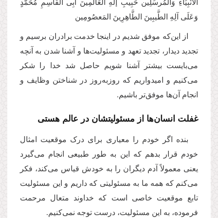
الأنْبِیَاءِ وَالْمُرسَلِین حَبِیبِ إلَهِ الْعَالَمِینَ أبِی الْقَاسِمِ مُحَمَّدٍ
وَعَلَی آلِهِ الطَّیبِینَ الطَّاهِرِینَ المَعصُومِین
از این‌که موفق شدیم در اینجا خدمت برادران برسیم و
تجدید دیدار، تجدید تعهد و مسئولیت‌ها و آشنا شدن به آنچه
می‌بایست بیشتر آشنا شویم حاصل شد خدا را شکر
می‌کنیم و امیدواریم که روزبه‌روز در شناختن وظایف و
انجام آن‌ها موفق‌تر باشیم.
غفلت انسان‌ها از مسئولیتشان در عالم هستی
بنده اگر خودم را معیاری برای درک موقعیت امثال
خودم قرار بدهم که این به طور طبیعی انجام می‌گیرد
یعنی معمولاً آدم دیگران را به خودش قیاس می‌کند، فکر
می‌کنم که همه‌ ما به مسئولیتی که داریم و این مسئولیت
تابع موقعیت خاصی است که خداوند متعال مرحمت
فرموده، به این مسئولیت، درست توجه نمی‌کنیم.