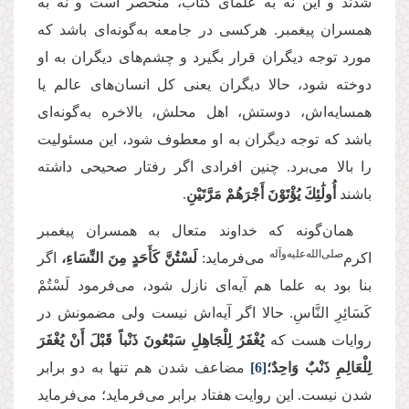
شدند و این نه به علمای کتاب، منحصر است و نه به
همسران پیغمبر. هرکسی در جامعه به‌گونه‌ای باشد که
مورد توجه دیگران قرار بگیرد و چشم‌های دیگران به او
دوخته شود، حالا دیگران یعنی کل انسان‌های عالم یا
همسایه‌اش، دوستش، اهل محلش، بالاخره به‌گونه‌ای
باشد که توجه دیگران به او معطوف شود، این مسئولیت
را بالا می‌برد. چنین افرادی اگر رفتار صحیحی داشته
باشند
أُولَٰئِكَ يُؤْتَوْنَ أَجْرَهُمْ مَرَّتَيْنِ
.
همان‌گونه که خداوند متعال به همسران پیغمبر
‌صلی‌‌الله‌‌علیه‌‌و‌آله
اکرم
می‌فرماید:
لَسْتُنَّ كَأَحَدٍ مِنَ النِّسَاءِ،
اگر
بنا بود به علما هم آیه‌ای نازل شود، می‌فرمود لَسْتُمْ
كَسَائِرِ النَّاسِ. حالا اگر آیه‌اش نیست ولی مضمونش در
روایات هست که
يُغْفَرُ لِلْجَاهِلِ سَبْعُونَ ذَنْباً قَبْلَ أَنْ يُغْفَرَ
لِلْعَالِمِ ذَنْبٌ وَاحِدٌ؛
[6]
مضاعف شدن هم تنها به دو برابر
شدن نیست. این روایت هفتاد برابر می‌فرماید؛ می‌فرماید