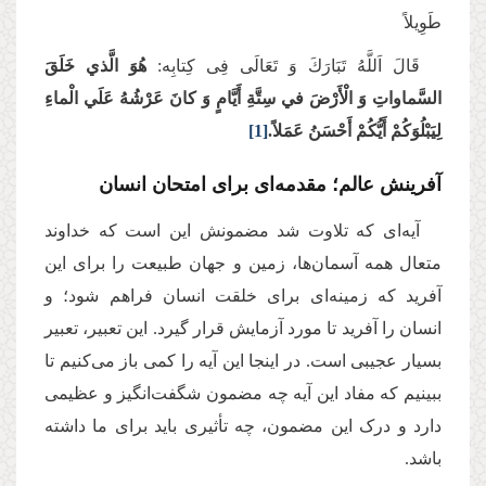
طَوِیلاً
قَالَ اَللَّهُ تَبَارَكَ وَ تَعَالَى فِی کِتابِه:
هُوَ الَّذي خَلَقَ
السَّماواتِ وَ الْأَرْضَ في‌‌ سِتَّةِ أَيَّامٍ وَ کانَ عَرْشُهُ عَلَي الْماءِ
لِيَبْلُوَکُمْ أَيُّکُمْ أَحْسَنُ عَمَلاً.
[1]
آفرینش عالم؛ مقدمه‌ای برای امتحان انسان
آیه‌ای که تلاوت شد مضمونش این است که خداوند
متعال همه آسمان‌ها، زمین و جهان طبیعت را برای این
آفرید که زمینه‌ای برای خلقت انسان فراهم شود؛ و
انسان را آفرید تا مورد آزمایش قرار گیرد. این تعبیر، تعبیر
بسیار عجیبی است. در اینجا این آیه را کمی باز می‌کنیم تا
ببینیم که مفاد این آیه چه مضمون شگفت‌انگیز و عظیمی
دارد و درک این مضمون، چه تأثیری باید برای ما داشته
باشد
.