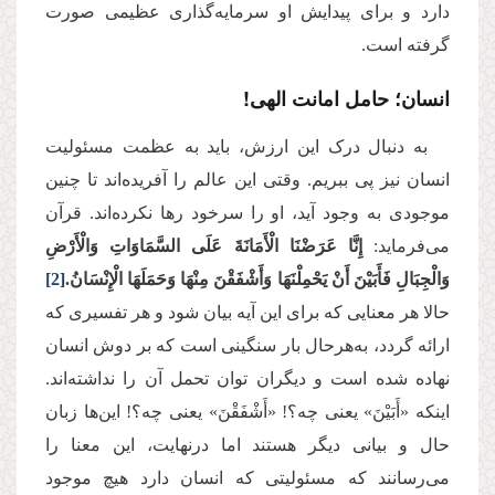
دارد و برای پیدایش او سرمایه‌گذاری عظیمی صورت
گرفته است
.
انسان؛ حامل امانت الهی!
به دنبال درک این ارزش، باید به عظمت مسئولیت
انسان نیز پی ببریم. وقتی این عالم را آفریده‌اند تا چنین
موجودی به وجود آید، او را سرخود رها نکرده‌اند. قرآن
می‌فرماید
:
إِنَّا عَرَضْنَا الْأَمَانَةَ عَلَى السَّمَاوَاتِ وَالْأَرْضِ
وَالْجِبَالِ فَأَبَيْنَ أَنْ يَحْمِلْنَهَا وَأَشْفَقْنَ مِنْهَا وَحَمَلَهَا الْإِنْسَانُ.
[2]
حالا هر معنایی که برای این آیه بیان شود و هر تفسیری که
ارائه گردد، به‌هرحال بار سنگینی است که بر دوش انسان
نهاده شده است و دیگران توان تحمل آن را نداشته‌اند.
اینکه «أَبَيْنَ» یعنی چه؟! «أَشْفَقْنَ» یعنی چه؟! این‌ها زبان
حال‌ و بیانی دیگر هستند اما درنهایت، این معنا را
می‌رسانند که مسئولیتی که انسان دارد هیچ موجود