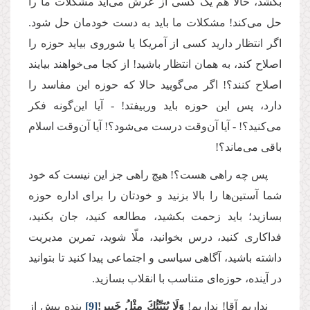
بکشد، حالا هم یک کسی از عرش می‌آید مشکلات ما را
حل می‌کند
!
مشکلات ما باید به دست خودمان حل شود.
اگر انتظار دارید کسی از آمریکا یا شوروی بیاید حوزه را
اصلاح کند، به همان انتظار باشید! از کجا می‌خواهند بیایند
اصلاح کنند؟! اگر می‌گویید حالا که حوزه این مفاسد را
دارد، پس این حوزه باید ور‌بیفتد! - آیا این‌گونه فکر
می‌کنید؟! - آیا آن‌وقت درست می‌شود؟! آیا آن‌وقت اسلام
باقی می‌ماند؟!
پس چه راهی هست؟! هیچ راهی جز این نیست که خود
شما آستین‌ها را بالا بزنید و خودتان را برای اداره حوزه
بسازید؛ باید زحمت بکشید، مطالعه کنید، جان بکنید،
فداکاری کنید، درس بخوانید، ملّا شوید، تمرین مدیریت
داشته باشید، آگاهی سیاسی و اجتماعی پیدا کنید تا بتوانید
در آینده، حوزه‌ای متناسب با انقلاب بسازید.
نداریم آقا! نداریم!
وَلَا يُنَبِّئُكَ مِثْلُ خَبِيرٍ!
[9]
بنده بیش از