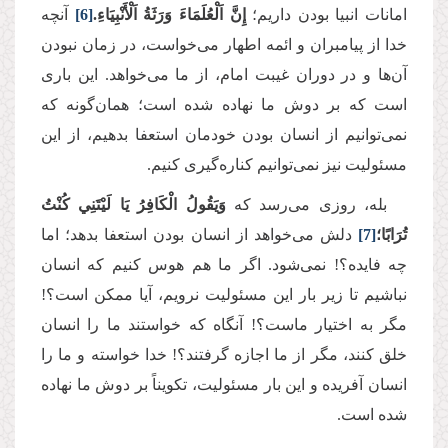
امانات انبیا بودن داریم؛
إِنَّ اَلْعُلَمَاءَ وَرَثَةُ اَلْأَنْبِيَاءِ.
[6]
آنچه
خدا از پیامبران و ائمه اطهار می‌خواست، در زمان نبودن
آن‌ها و در دوران غیبت امام، از ما می‌خواهد. این باری
است که بر دوش ما نهاده شده است؛ همان‌گونه که
نمی‌توانیم از انسان بودن خودمان استعفا بدهیم، از این
مسئولیت نیز نمی‌توانیم کناره‌گیری کنیم
.
بله، روزی می‌رسد که
وَيَقُولُ الْكَافِرُ يَا لَيْتَنِي كُنْتُ
تُرَابًا؛
[7]
دلش می‌خواهد از انسان بودن استعفا بدهد؛ اما
چه فایده؟! نمی‌شود. اگر ما هم هوس کنیم که انسان
نباشیم تا زیر بار این مسئولیت نرویم، آیا ممکن است؟!
مگر به اختیار ماست؟! آنگاه که خواستند ما را انسان
خلق کنند، مگر از ما اجازه گرفتند؟! خدا خواسته و ما را
انسان آفریده و این بار مسئولیت، تکویناً بر دوش ما نهاده
شده است
.