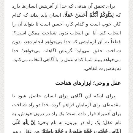
برای تحقق آن هدفی که خدا از آفرینش انسان‌ها دارد
که
لِيَبْلُوَكُمْ أَيُّكُمْ أَحْسَنُ عَمَلًا
، انسان باید بداند که کدام
کار، خوب است و کدام کار، احسن است تا بتواند آن را
انتخاب کند. آیا این انتخاب بدون شناخت ممکن است؟!
قطعاً نه. آن آزمایشی که خدا می‌خواهد انجام دهد، بدون
شناخت تحقق نمی‌یابد؛ گزینش آگاهانه می‌خواهد؛ خدا
می‌خواهد ببیند شما کدام عمل را با آگاهی انتخاب می‌کنید،
نه به‌صورت اتفاقی
.
عقل و وحی؛ ابزارهای شناخت
برای اینکه این آگاهی برای انسان حاصل شود تا
مقدمه‌ای برای آزمایش فراهم گردد، خدا دو راه شناخت
برای آدمیزاد قرار داده است؛ یک راه در درون خودش، به
نام عقل؛ یک راه در بیرون، به نام وحی؛
إنَّ لِلّهِ عَلَی
النّاسِ حُجَّتَینِ: حُجَّهً ظاهِرَةً وَ حُجَّهً باطِنَةً؛
هم عقل و هم