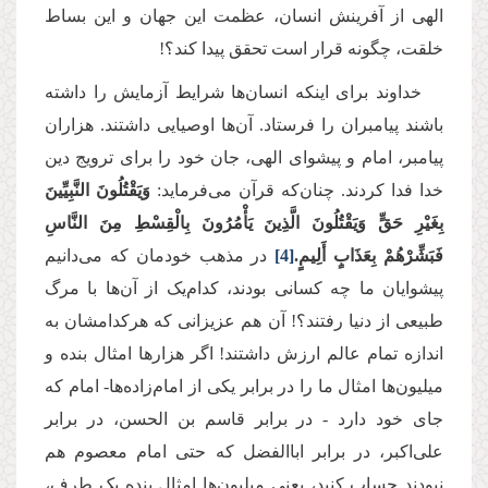
الهی از آفرینش انسان، عظمت این جهان و این بساط
خلقت، چگونه قرار است تحقق پیدا کند؟!
خداوند برای اینکه انسان‌ها شرایط آزمایش را داشته
باشند پیامبران را فرستاد. آن‌ها اوصیایی داشتند. هزاران
پیامبر، امام و پیشوای الهی، جان خود را برای ترویج دین
خدا فدا کردند. چنان‌که قرآن می‌فرماید:
وَيَقْتُلُونَ النَّبِيِّينَ
بِغَيْرِ حَقٍّ وَيَقْتُلُونَ الَّذِينَ يَأْمُرُونَ بِالْقِسْطِ مِنَ النَّاسِ
فَبَشِّرْهُمْ بِعَذَابٍ أَلِيمٍ.
[4]
در مذهب خودمان که می‌دانیم
پیشوایان ما چه کسانی بودند، کدام‌یک از آن‌ها با مرگ
طبیعی از دنیا رفتند؟! آن هم عزیزانی که هرکدامشان به
اندازه‌ تمام عالم ارزش داشتند! اگر هزارها امثال بنده و
میلیون‌ها امثال ما را در برابر یکی از امام‌زاده‌ها- امام که
جای خود دارد - در برابر قاسم بن الحسن، در برابر
علی‌اکبر، در برابر اباالفضل که حتی امام معصوم هم
نبودند حساب کنید، یعنی میلیون‌ها امثال بنده یک طرف،