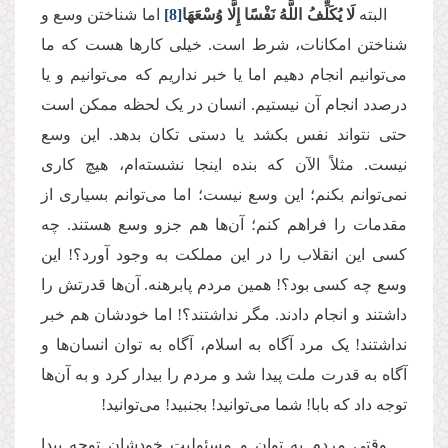
البته
لَا يُكَلِّفُ اللَّهُ نَفْسًا إِلَّا وُسْعَهَا
[8]
اما شناختن وسع و
شناختن امکانات، شرط است. خیلی کارها هست که ما
می‌توانیم انجام دهیم اما یا خبر نداریم که می‌توانیم و یا
درصدد انجام آن نیستیم
.
انسان در یک لحظه ممکن است
حتی نتواند نفس بکشد یا دستی تکان بدهد
.
این وسع
نیست. مثلاً الآن که بنده اینجا نشسته‌ام، هیچ کاری
نمی‌توانم بکنم؛ این وسع نیست؛ اما می‌توانم بسیاری از
مقدمات را فراهم کنم؛ آن‌ها هم جزو وسع هستند. چه
کسی این انقلاب را در این مملکت به وجود آورد؟! این
وسع چه کسی بود؟! همین مردم پابرهنه. آن‌ها قدرتش را
داشتند و انجام دادند. مگر نداشتند؟! اما خودشان هم خبر
نداشتند! یک مرد آگاه به اسلام، آگاه به توان انسان‌ها و
آگاه به قدرت ملت پیدا شد و مردم را بیدار کرد و به آن‌ها
توجه‌ داد که بابا! شما می‌توانید! بجنبید! می‌توانید!
وقتی مردم به توان و مسئولیت خودشان توجه پیدا