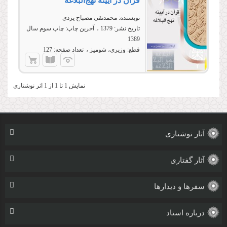
قرآن در آیینه نهج‌البلاغه
نویسنده:
محمدتقی مصباح یزدی
تاریخ نشر:
1379
آخرین چاپ:
چاپ سوم سال
1389
قطع:
وزیری، شومیز
تعداد صفحه:
127
نمایش 1 تا 1 از 1 اثر نوشتاری
آثار نوشتاری
آثار گفتاری
سفرها و دیدارها
درباره استاد