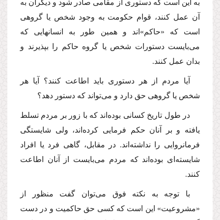
به این است كه دستورى از مقامى صادر شود و دیگران به
آن عمل كنند، قوام حكومت به وجود شخص یا گروهى
است كه «حاكم»اند و همین طور به انسانهایى كه
مى‌بایست دستورات شخص یا گروه حاكم را بپذیرند و
بدان عمل كنند.
آیا مردم از هر دستورى باید اطاعت كنند؟ آیا هر
شخص یا گروهى حق دارد و مى‌تواند كه دستور دهد؟
در طول تاریخ كسانى بوده‌اند كه با زور بر مردم تسلط
یافته و بر آنان حكم فرمایى كرده‌اند، ولى شایستگى
فرمانروایى را نداشته‌اند. در مقابل، گاهى فرد یا افراد
شایسته‌اى بوده‌اند كه مردم مى‌بایست از آنان اطاعت
كنند.
با توجه به نكته فوق مى‌توان گفت منظور از
«مشروعیت» این است كه كسى حق حاكمیت و در دست