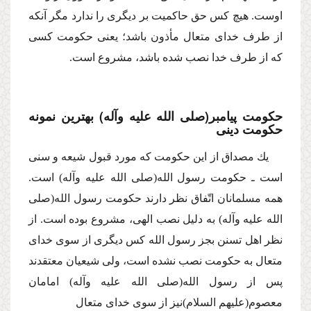
اوست. هیچ كس حق حاكمیت بر دیگرى را ندارد مگر آنكه
از طرف خداى متعال مأذون باشد؛ یعنى حكومت كسى
كه از طرف خدا نصب شده باشد، مشروع است.
حكومت پیامبر
(صلى الله علیه وآله)
بهترین نمونه
حكومت دینى
یك مصداق از این حكومت كه مورد قبول شیعه و سنى
است ـ حكومت رسول الله
(صلى الله علیه وآله)
است.
همه مسلمانان اتّفاق نظر دارند حكومت رسول الله
(صلى
الله علیه وآله)
به دلیل نصب الهى، مشروع بوده است. از
نظر اهل تسنن بجز رسول الله كس دیگرى از سوى خداى
متعال به حكومت نصب نشده است، ولى شیعیان معتقدند
پس از رسول الله
(صلى الله علیه وآله)
امامان
معصوم
(علیهم السلام)
نیز از سوى خداى متعال