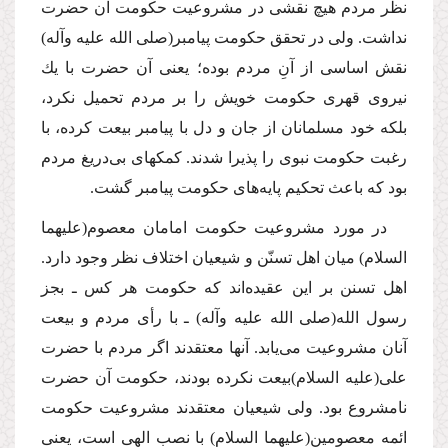
نظر مردم هیچ نقشى در مشروعیت حكومت آن حضرت
نداشت. ولى در تحقق حكومت پیامبر
(صلى الله علیه وآله)
نقش اساسى از آنِ مردم بوده؛ یعنى آن حضرت با یك
نیروى قهرى حكومت خویش را بر مردم تحمیل نكرد،
بلكه خود مسلمانان از جان و دل با پیامبر بیعت كرده، با
رغبت حكومت نبوى را پذیرا شدند. كمكهاى بى‌دریغ مردم
بود كه باعث تحكیم پایه‌هاى حكومت پیامبر گشت.
در مورد مشروعیت حكومت امامان معصوم
(علیهما
السلام)
میان اهل تسنّن و شیعیان اختلاف نظر وجود دارد.
اهل تسنن بر این عقیده‌اند كه حكومت هر كس ـ بجز
رسول الله
(صلى الله علیه وآله)
ـ با رأى مردم و بیعت
آنان مشروعیت مى‌یابد. آنها معتقدند اگر مردم با حضرت
على
(علیه السلام)
بیعت نكرده بودند، حكومت آن حضرت
نامشروع بود. ولى شیعیان معتقدند مشروعیت حكومت
ائمه معصومین
(علیهما السلام)
با نصب الهى است، یعنى