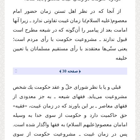
از آنجا كه در نظر اهل تسنن زمان حضور امام
معصوم
(علیه السلام)
با زمان غیبت تفاوتى ندارد ـ زیرا آنها
امامت بعد از پیامبر را آن‌گونه كه در شیعه مطرح است
قبول ندارند ـ مشروعیت حكومت با رأى مردم است؛
یعنى سنّى‌ها معتقدند با رأى مستقیم مسلمانان یا تعیین
خلیفه
﴿ صفحه 30 ﴾
قبلى و یا با نظر شوراى حلّ و عقد حكومت یك شخص
مشروعیت مى‌یابد. فقهاى شیعه ـ به جز معدودى از
فقهاى معاصر ـ بر این باورند كه در زمان غیبت، «فقیه»
حق حاكمیت دارد و حكومت از سوى خدا به وسیله
امامان معصوم
(علیهم السلام)
به فقها واگذار شده است.
پس در زمان غیبت ـ مشروعیت حكومت از سوى