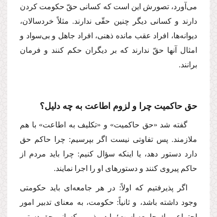
مى‌آورد، تصورش این است كه كسانى حقّ حكومت كردن
دارند و كسانى دیگر چنین حقّى ندارند. مثلاً خردسالان،
دیوانه‌ها، افراد عقب مانده ذهنى، افراد جاهل و بى‌سواد و
امثال آنها حقّ ندارند كه بر دیگران حكم كنند و فرمان
برانند.
حق حاكمیت چرا و لزوم اطاعت به چه دلیل؟
گفته شد «حق حاكمیت» و «تكلیف به اطاعت» با هم
ملازمند. پس تفاوتى نیست اگر بپرسیم: چرا حاكم حق
دارد دستور دهد، یا اینكه سؤال كنیم: چرا باید مردم از
حاكم پیروى كنند و دستورهاى او را اجرا نمایند.
اگر پذیرفتیم كه اولاً: در هر جامعه‌اى باید حكومتى
وجود داشته باشد، و ثانیاً: حكومت، به معناى تدبیر امور
اجتماعى یك جامعه است؛ باید بپذیریم كسانى حق دستور