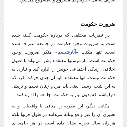
ضرورت حكومت
در نظریات مختلفى كه درباره حكومت گفته شده
است به ضرورت وجود حكومت در جامعه اعتراف شده
است. تنها مكتب
«آنارشیسم»
منكر ضرورت وجود
حكومت است. آنارشیستها معتقدند بشر مى‌تواند با اصول
اخلاقى، زندگى اجتماعى خویش را اداره كند و نیازى به
حكومت نیست. آنها معتقدند باید آن چنان حركت كرد كه
به این نتیجه رسید؛ یعنى باید مردم چنان تعلیم و تربیتى
دارا باشند كه بدون نیاز به حكومت، جامعه را اداره كنند.
مكاتب دیگر، این نظریه را منافى با واقعیات و به
تعبیرى آن را غیر واقع بینانه مى‌دانند در طول قرنها بلكه
هزاران سال تجربه نشان داده است در هر جامعه‌اى