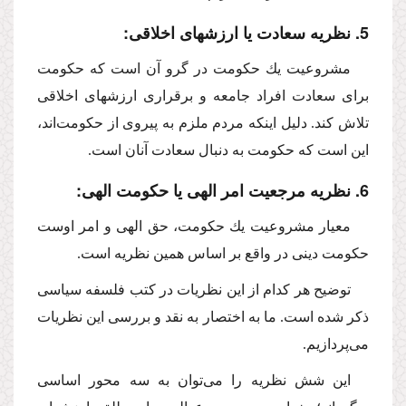
5. نظریه سعادت یا ارزشهاى اخلاقى:
مشروعیت یك حكومت در گرو آن است كه حكومت
براى سعادت افراد جامعه و برقرارى ارزشهاى اخلاقى
تلاش كند. دلیل اینكه مردم ملزم به پیروى از حكومت‌اند،
این است كه حكومت به دنبال سعادت آنان است.
6. نظریه مرجعیت امر الهى یا حكومت الهى:
معیار مشروعیت یك حكومت، حق الهى و امر اوست
حكومت دینى در واقع بر اساس همین نظریه است.
توضیح هر كدام از این نظریات در كتب فلسفه سیاسى
ذكر شده است. ما به اختصار به نقد و بررسى این نظریات
مى‌پردازیم.
این شش نظریه را مى‌توان به سه محور اساسى