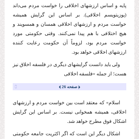
پایه و اساس ارزشهاى اخلاقى را خواست مردم مى‌داند
(پوزیتویسم اخلاقى). بر اساس این گرایش همیشه
خواست مردم و ارزشهاى اخلاقى همسان و همسویند و
هیچ اختلافى با هم پیدا نمى‌كنند. وقتى حكومتى مورد
خواست مردم بود، لزوماً آن حكومت رعایت كننده
ارزشهاى اخلاقى خواهد بود.
ولى باید دانست گرایشهاى دیگرى در فلسفه اخلاق نیز
هست؛ از جمله «فلسفه اخلاقى
﴿ صفحه 26 ﴾
اسلام» كه معتقد است بین خواست مردم و ارزشهاى
اخلاقى، همیشه همخوانى نیست. بر اساس این گرایش
اشكال فوق مطرح خواهد شد.
اشكال دیگر این است كه اگر اكثریت جامعه حكومتى