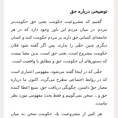
توضیحى درباره حق
گفتیم كه مشروعیت حكومت یعنى حق حكومت‌بر
مردم. در میان مردم این باور وجود دارد كه در هر
جامعه‌اى كسانى حق دارند بر مردم حكومت كنند و كسان
دیگرى چنین حقّى را ندارند. پس اگر گفته شود فلان
حكومت مشروع است، یعنى حق است، بدین معنا نیست
كه دستورهاى آن حكومت، حق و مطابق با واقعیت است.
حقّى كه در اینجا گفته مى‌شود، مفهومى اعتبارى است
كه در روابط اجتماعى مطرح مى‌گردد. اكنون ما درباره
معیار حقّ داشتن، چگونگى دریافت حق، منبع اعطا كننده
حق و ... سخن نمى‌گوییم و فقط بحث مفهومى مورد نظر
ماست.
هر كس از مشروعیت یك حكومت سخن به میان