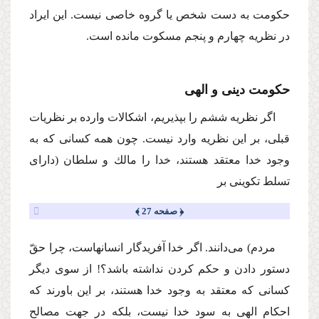
حكومت به دست شخص یا گروه خاصى نیست. این ایراد
در نظریه چهارم و پنجم مسكوت مانده است.
حكومت دینى و الهى
اگر نظریه ششم را بپذیریم، اشكالات وارده بر نظریات
قبلى، بر این نظریه وارد نیست. چون همه كسانى كه به
وجود خدا معتقد هستند، خدا را مالك و سلطان (داراى
تسلط تكوینى بر
﴿ صفحه 27 ﴾
مردم) مى‌دانند. اگر خدا آفریدگار انسانهاست، چرا حقّ
دستور دادن و حكم كردن نداشته باشد؟! از سوى دیگر
كسانى كه معتقد به وجود خدا هستند، بر این باورند كه
احكام الهى به سود خدا نیست، بلكه در جهت مصالح