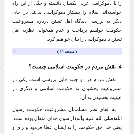
را با دموكراسى غربى یكسان دانسته و حتّى از این راه
خواسته‌اند اسلام را پیشتاز دموكراسى بدانند. در جاى
دیگر به بررسى دیدگاه اهل تسنن درباره مشروعیت
حكومت خواهیم پرداخت و عدم همخوانى نظریه اهل
تسنن با دموكراسى را بیان خواهیم كرد.
﴿ صفحه 29 ﴾
4. نقش مردم در حكومت اسلامى چیست؟
نقش مردم در دو جنبه قابل بررسى است: یكى در
مشروعیت بخشیدن به حكومت اسلامى و دیگرى در
عینیت بخشیدن به آن.
به اتفاق نظر مسلمانان مشروعیت حكومت رسول
الله
(صلى الله علیه وآله)
از سوى خداى متعال بوده است؛
یعنى خدا حق حكومت را به ایشان عطا فرمود و رأى و