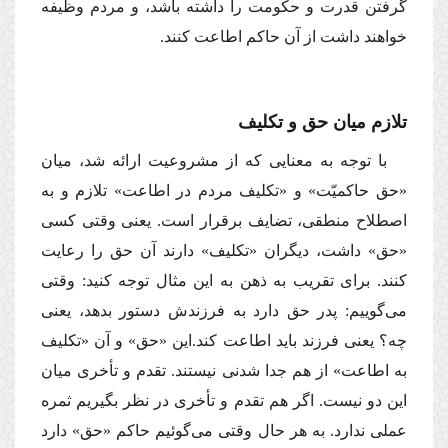
گرفتن قدرت و حكومت را داشته باشد، و مردم وظیفه
خواهند داشت از آن حاكم اطاعت كنند.
تلازم میان حق و تكلیف
با توجه به معنایى كه از مشروعیت ارائه شد، میان
«حق حاكمیّت» و «تكلیف مردم در اطاعت» تلازم و به
اصطلاح منطقى، تضایف برقرار است. یعنى وقتى كسى
«حق» داشت، دیگران «تكلیف» دارند آن حق را رعایت
كنند. براى تقریب به ذهن به این مثال توجه كنید: وقتى
مى‌گوییم: پدر حق دارد به فرزندش دستور بدهد، یعنى
چه؟ یعنى فرزند باید اطاعت كند.این «حق» و آن «تكلیف
به اطاعت» از هم جدا شدنى نیستند. تقدم و تأخرى میان
این دو نیست. اگر هم تقدم و تأخرى در نظر بگیریم ثمره
عملى ندارد. به هر حال وقتى مى‌گوئیم حاكم «حق» دارد