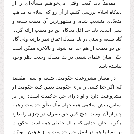
مقدمتاً باید گفت وقتى مى‌خواهیم مسأله‌اى را از
دیدگاه اسلام بررسى كنیم، از آن رو كه اسلام به مذاهب
متعدّدى منشعب شده، و مشهورترین آن مذهب شیعه و
سنى است، باید حد اقل دیدگاه این دو مذهب ارائه گردد.
گاه شیعه و سنى در یك مسأله‌ا تفاق نظر دارند، ولى گاه
این دو مذهب از هم جدا مى‌شوند و بالاخره ممكن است
حتّى میان علماى شیعى در یك مسأله وحدت نظر وجود
نداشته باشد.
در معیار مشروعیت حكومت، شیعه و سنى متّفقند
كه: اگر خدا كسى را براى حكومت تعیین كند، حكومت او
مشروعیت دارد و او داراى حق حاكمیت است؛ زیرا بر
اساس بینش اسلامى همه جهان مِلْك طلْق خداست و همه
چیز از آن اوست. هیچ كس حق تصرف در چیزى را ندارد
مگر با اجازه خدایى كه مالك حقیقى همه است. حكومت
بر انسانها هم در اصل حق خداست و از شؤون ربوبیّت