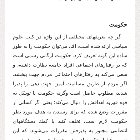
حكومت
گر چه تعریفهاى مختلفى از این واژه در كتب علوم
سیاسى ارائه شده است، امّا، مى‌توان حكومت را به طور
ساده این گونه تعریف كرد: حكومت ارگانى رسمى است
كه بر رفتارهاى اجتماعى افراد جامعه نظارت داشته، و
سعى مى‌كند به رفتارهاى اجتماعى مردم جهت ببخشد.
اگر مردم از طریق مسالمت آمیز، جهت دهى را پذیرا
شدند، مطلوب حاصل است وگرنه حكومت با توسّل به
قوه قهریه اهدافش را دنبال مى‌كند؛ یعنى اگر كسانى از
مقررات وضع شده كه براى رسیدن به هدف مورد نظر
حكومت لازم است، تخلف كنند با كمك دستگاههاى
انتظامى مجبور به پذیرفتن مقررات مى‌شوند. كه این
تعریف شامل حكومتهاى مشروع و نامشروع مى‌شود.