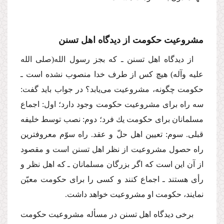
مشروعیت حكومت از دیدگاه اهل تسنن
از دیدگاه اهل تسنن ـ كه بجز رسول الله
(صلى الله
علیه وآله)
هیچ كس از طرف خدا منصوب نشده است ـ
حكومت چگونه، مشروعیت مى‌یابد؟ در جواب باید گفت:
سه راه براى مشروعیت حكومت وجود دارد؛ اول: اجماع
مسلمانان براى حكومت یك فرد؛ دوم: نصب توسط خلیفه
قبلى. سوم: تعیین اهل حلّ و عقد. راه سوّم معروفترین
راه حصول مشروعیت از نظر اهل تسنن است و مقصود
از آن این است كه اگر بزرگان مسلمانان ـ كه اهل نظر و
رأى هستند ـ اجماع كنند و كسى را براى حكومت معیّن
نمایند، حكومت او مشروعیت خواهد داشت.
برخى دیدگاه اهل تسنن در مسأله مشروعیت حكومت