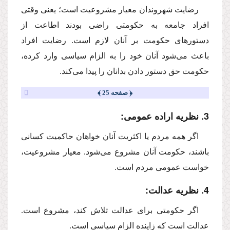
رضایت شهروندان معیار مشروعیت است؛ یعنى وقتى
افراد جامعه به حكومتى راضى بودند اطاعت از
دستورهاى حكومت بر آنان لازم است. رضایت افراد
باعث مى‌شود آنان خود را به الزام سیاسى وارد كرده،
حكومت حق دستور دادن بدانان را پیدا مى‌كند.
﴿ صفحه 25 ﴾
3. نظریه اراده عمومى:
اگر همه مردم یا اكثریت آنان خواهان حاكمیت كسانى
باشند، حكومت آنان مشروع مى‌شود. معیار مشروعیت،
خواست عمومى مردم است.
4. نظریه عدالت:
اگر حكومتى براى عدالت تلاش كند، مشروع است.
عدالت است كه زاینده الزام سیاسى است.