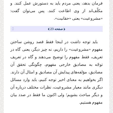
فرمان بدهد، یعنى مردم باید به دستورش عمل كنند. و
مكلّف‌اند از وى اطاعت كنند. پس مى‌توان گفت:
«مشروعیت» یعنى «حقانیت».
﴿ صفحه 23 ﴾
باید توجه داشت در اینجا فقط قصد روشن ساختن
مفهوم «مشروعیت» را داریم، نه چیز دیگر، یعنى گاه در
تعریف، فقط مفهوم را توضیح مى‌دهند و گاه در تعریف
توجّه به مصادیق خارجى مفهوم، چگونگى تحقق آن
مصادیق، مؤلفه‌هاى پیدایش آن مصادیق و امثال آن دارند.
اگر بخواهیم به معناى اخیر توجه كنیم، باید وارد مسائل
دیگرى مانند معیار مشروعیت، نظرات مختلف درباره آن
و دیگر مباحث بشویم؛ ولى اكنون ما فقط در صدد بیان
مفهوم هستیم.