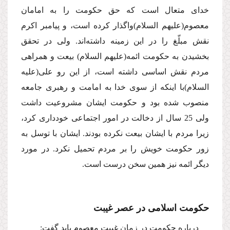
خداى متعال است كه حق حكومت را به امامان
معصوم
(علیهم السلام)
واگذار كرده است، و پیامبر اكرم
نقش مبلّغ را در این زمینه داشته‌اند. ولى در تحقق
بخشیدن به حكومت ائمه
(علیهم السلام)
بیعت و همراهى
مردم نقش اساسى داشته است، از این رو على
(علیه
السلام)
با اینكه از سوى خدا به امامت و رهبرى جامعه
منصوب شده بود و حكومت ایشان مشروعیت داشت
ولى 25 سال از دخالت در امور اجتماعى خوددارى كرد،
زیرا مردم با ایشان بیعت نكرده بودند. ایشان با توسل به
زور حكومت خویش را بر مردم تحمیل نكرد. در مورد
دیگر ائمه نیز همین سخن درست است.
حكومت اسلامى در عصر غیبت
درباره حكومت در زمان غیبت معصوم باید گفت: