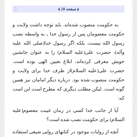
﴿ صفحه 28 ﴾
به حكومت منصوب شده‌اند. باید توجه داشت ولایت و
حكومت معصومان پس از رسول خدا ـ به واسطه نصب
رسول الله نیست، بلكه اگر رسول خدا
(صلى الله علیه
وآله)
، حضرت على
(علیه السلام)
را به عنوان جانشین
خویش معرفى كرده‌اند، ابلاغ تعیین الهى بوده است.
حضرت على
(علیه السلام)
از طرف خدا براى ولایت و
حكومت منصوب شده بود. درباره دیگر امامان نیز همین
گونه است. لیكن مطلب دیگرى كه مطرح است این است
كه:
آیا از جانب خدا كسى در زمان غیبت معصوم
(علیه
السلام)
براى حكومت نصب شده است؟
آنچه از روایات موجود در كتابهاى روایى شیعى استفاده