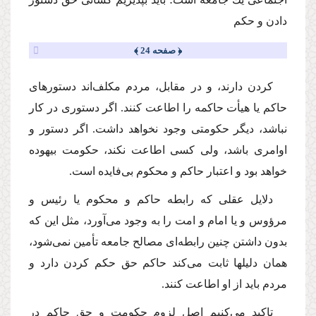
دادن و حكم
﴿ صفحه 24 ﴾
كردن دارند، و در مقابل، مردم مكلف‌اند دستورهاى
حاكم یا هیأت حاكمه را اطاعت كنند. اگر دستورى در كار
نباشد، دیگر حكومتى وجود نخواهد داشت. اگر دستور و
اوامرى باشد، ولى كسى اطاعت نكند، حكومت بیهوده
خواهد بود و اعتبار حاكم و محكوم بى‌فایده است.
دلایل عقلى كه رابطه حاكم و محكوم یا رئیس و
مرؤوس و یا امام و امت را به وجود مى‌آورد، مثل این كه
بدون داشتن چنین رابطه‌اى مصالح جامعه تأمین نمى‌شود،
همان دلیلها ثابت مى‌كند حاكم حق حكم كردن دارد و
مردم باید از او اطاعت كنند.
تاكید مى‌كنیم اصل لزوم حكومت و حق حاكم در