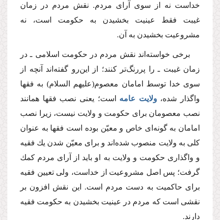
خداست نه از سوى آراى مردم. نقش مردم در زمان
غیبت فقط عینیت بخشیدن به حكومت است، نه
مشروعیت بخشیدن به آن.
برخى خواسته‌اند نقش مردم در حكومت اسلامى ـ در
زمان غیبت ـ را پررنگ‌تر كنند؛ از این‌رو گفته‌اند آنچه از
سوى خدا توسط امامان معصوم
(علیهم السلام)
به فقها
واگذار شده،
ولایت عامه
است؛ یعنى نصب فقها همانند
نصب معصومان براى حكومت و ولایت نیست، زیرا نصب
امامان به گونه‌اى خاص و معیّن بوده است فقها به عنوان
كلى به ولایت منصوب شده‌اند و براى معیّن شدن یك فقیه
و واگذارى حكومت و ولایت به او باید از آراى مردم كمك
گرفت؛ پس اصل مشروعیت از خداست، ولى تعیین فقیه
براى حاكمیت به دست مردم است. این نقش افزون بر
نقشى است كه مردم در عینیت بخشیدن به حكومت فقیه
دارند.