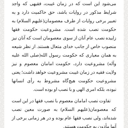
مى‌شود این است كه در زمان غیبت، فقیهى كه واجد
شرایط مذكور در روایات باشد، حق حاكمیت دارد و به
تعبیر برخى روایات از طرف معصومان
(علیهم السلام)
به
حكومت نصب شده است. مشروعیت حكومت فقها
زاییده نصب عام آنان از سوى معصومان است كه آنان نیز
منصوب خاص از جانب خداى متعال هستند. از نظر شیعه
به همان معیارى كه حكومت رسول الله
(صلى الله علیه
وآله)
مشروعیت دارد، حكومت امامان معصوم و نیز
ولایت فقیه در زمان غیبت مشروعیت خواهد داشت؛ یعنى
مشروعیت حكومت هیچ‌گاه مشروط به رأى انسانها
نبوده، بلكه امرى الهى و با نصب او بوده است.
تفاوت نصب امامان معصوم با نصب فقها در این است
كه معصومان
(علیهم السلام)
به صورت معین نصب
شده‌اند، ولى نصب فقها عام بوده و در هر زمانى برخى از
آنها مأذون به حكومت هستند.