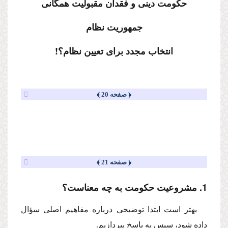
حكومت دینى و فقدان مقبولیت همگانى
جمهوریت نظام
انتخاب مجدد براى تعیین نظام؟!
﴿ صفحه 20 ﴾
﴿ صفحه 21 ﴾
1. مشروعیت حكومت به چه معناست؟
بهتر است ابتدا توضیحى درباره مفاهیم اصلى سؤال
داده شود، سپس به پاسخ بپردازیم.