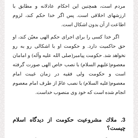
مردم است، همچنین این احكام عادلانه و مطابق با
ارزشهاى اخلاقى است. پس اگر خدا حكم كند، لزوم
اطاعت از آن بدون اشكال است.
اگر خدا كسى را براى اجراى حكم الهى معیّن كند، او
حق حاكمیت دارد. و حكومت او با اشكالى رو به رو
نخواهد شد. حكومت پیامبر
(صلى الله علیه وآله)
و امامان
معصوم
(علیهم السلام)
با نصب خاص الهى صورت گرفته
است و حكومت ولى فقیه در زمان غیبت امام
معصوم
(علیه السلام)
با نصب عامّ از طرف امام معصوم
انجام شده است كه خود وى منصوب خداست.
3. ملاك مشروعیت حكومت از دیدگاه اسلام
چیست؟