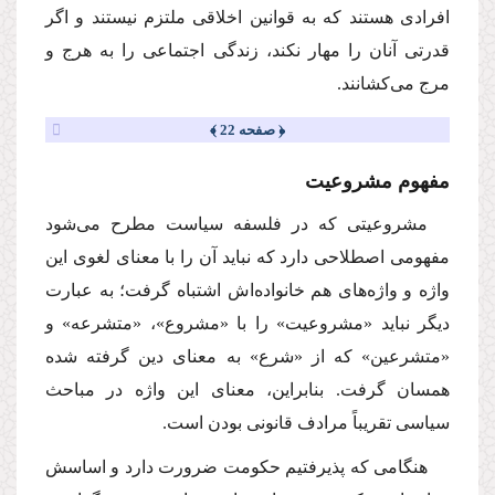
افرادى هستند كه به قوانین اخلاقى ملتزم نیستند و اگر
قدرتى آنان را مهار نكند، زندگى اجتماعى را به هرج و
مرج مى‌كشانند.
﴿ صفحه 22 ﴾
مفهوم مشروعیت
مشروعیتى كه در فلسفه سیاست مطرح مى‌شود
مفهومى اصطلاحى دارد كه نباید آن را با معناى لغوى این
واژه و واژه‌هاى هم خانواده‌اش اشتباه گرفت؛ به عبارت
دیگر نباید «مشروعیت» را با «مشروع»، «متشرعه» و
«متشرعین» كه از «شرع» به معناى دین گرفته شده
همسان گرفت. بنابراین، معناى این واژه در مباحث
سیاسى تقریباً مرادف قانونى بودن است.
هنگامى كه پذیرفتیم حكومت ضرورت دارد و اساسش