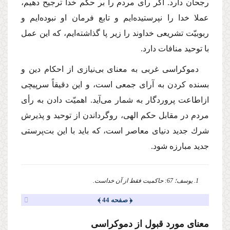
رجحان دارد. اگر رأى مردم را بر حكم خدا ترجیح دهیم،
عملا خدا را نپرستیده‌ایم و تابع فرمان او نبوده‌ایم و
ربوبیّت تشریعى خداوند را زیر پا گذاشته‌ایم، كه این عمل
با توحید منافات دارد.
دموكراسى غربى به معناى بى‌نیازى از احكام دین و
بسنده كردن به آراى جمعى است، و این دقیقاً سرپیچى
ازاطاعت پروردگار به شمار مى‌آید. اهمیّت دادن به رأى
مردم در مقابل حكم الهى، روگرداندن از توحید و پذیرش
شرك جدید دنیاى معاصر است، كه باید با این بت‌پرستى
جدید مبارزه شود.
1. یوسف؛ 67: حاكمیت فقط از آن خداست.
﴿ صفحه 44 ﴾
معناى مورد قبول از دموكراسى