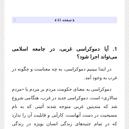
﴿ صفحه 41 ﴾
1. آیا دموكراسى غربى، در جامعه اسلامى
مى‌تواند اجرا شود؟
در ابتدا ببینیم دموكراسى، به چه معناست و چگونه در
غرب به وجود آمد.
دموكراسى به معناى حكومت مردم بر مردم یا «مردم
سالارى» است. دموكراسى جدید در غرب، هنگامى شروع
شد كه متدینین غربى متوجه شدند آئینى كه به نام
مسیحیت در دست آنهاست، كارآیى و قابلیت آن را ندارد
كه در تمام جنبه‌هاى زندگى انسان بویژه در زندگى