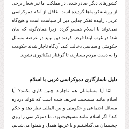
كشورهاى دیگر صادر شده، در مملكت ما نیز شعار برخى
از روشنفكرنماها گردیده است. غافل از آنكه دموكراسى
غربى، زاییده تفكر جدایى دین از سیاست است و هیچ‌گاه
نمى‌تواند با اسلام همسو گردد. زیرا همان‌گونه كه بیان
شد؛ در غرب ابتدا فرض كردند دین نباید در عرصه مسائل
حكومتى و سیاسى دخالت كند، آن‌گاه ناچار شدند حكومت
را به دست مردم بسیارند، تا گرفتار دیكتاتورى نشوند.
دلیل ناسازگارى دموكراسى غربى با اسلام
امّا آیا مسلمانان هم ناچارند چنین كارى بكنند؟ آیا
اسلام مانند مسیحیت تحریف شده است كه نتواند درباره
مسائل اجتماعى و حكومتى و بین المللى نظر دهد و حكم
كند؟ اگر اسلام مانند مسیحیت بود، ما دموكراسى را روى
چشممان مى‌گذاشتیم و با غربیها همدل و همنوا مى‌شدیم،