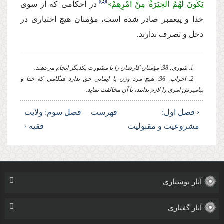
(2)
یَكُونَ لَهُمُ الْخِیَرَةُ مِنْ اَمْرِهِمْ»
در احكامى كه از سوى
خدا و پیغمبر صادر شده است، مؤمنان هیچ اختیارى در
دخل و تصرف ندارند.
1. شورى: 38؛ مؤمنان كارشان را با مشورت یكدیگر انجام مى‌دهند.
2. احزاب: 36؛ هیچ مرد وزن با ایمانى حق ندارد هنگامى كه خدا و
پیامبرش امرى را لازم بدانند، با آن مخالفت نماید.
‹ فصل اول:
فهرست
فصل سوم: ولایت
مشروعیت و مقبولیت
فقیه ›
آثار نوشتاری
آثار گفتاری