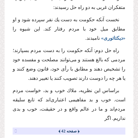
متفكران غربى به دو راه حل رسیدند:
نخست آنكه حكومت به دست یك نفر سپرده شود و او
مطابق میل خود با مردم رفتار كند. این شیوه را
«دیكتاتورى»
نامیدند.
راه حل دوم: آنكه حكومت را به دست مردم بسپارند؛
مردمى كه بالغ هستند و مى‌توانند مصلحت و مفسده خود
را تشخیص دهند و مطابق با رأى خود، قانون وضع كنند و
یا هر چه را دوست دارند تصویب كنند یا تغییر دهند.
براساس این نظریه، ملاك خوب و بد، خواست مردم
است. خوب و بد مفاهیمى اعتبارى‌اند كه تابع سلیقه
مردم‌اند و ما در عالم واقع و در حقیقت، خوب و بدى
نداریم. اگر
﴿ صفحه 42 ﴾