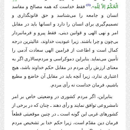
(1)
الْحُكْمُ اِلاّ لِلّهِ»
.
فقط خداست كه همه مصالح و مفاسد
انسان و جامعه را مى‌شناسد و حق قانونگذارى و
تصمیم‌گیرى براى انسان را دارد و انسانها باید در مقابل
امر و نهى الهى و قوانین دینى، فقط پیرو و فرمانبردار
بى‌چون و چرا باشند. زیرا عبودیت خداوند، عالیترین درجه
كمال است و اطاعت از فرامین الهى سعادت آدمى را
تأمین مى‌نماید. بنابراین دموكراسى و مردم‌سالارى اگر به
معناى ارزش رأى مردم در مقابل حكم خداوند باشد، هیچ
اعتبارى ندارد، زیرا آنچه باید در مقابل آن خاضع و مطیع
باشیم، فرمان خداست نه رأى مردم.
بنابراین، اگر مردم كشورى در وضعیتى خاص بر امر
نامشروعى توافق نمایند و رأى دهند ـ چنان كه در برخى از
كشورهاى غربى این گونه است ـ در چنین موقعیتى قطعاً
فرمان دین مقدّم است، زیرا حكم خدا بر تشخیص مردم