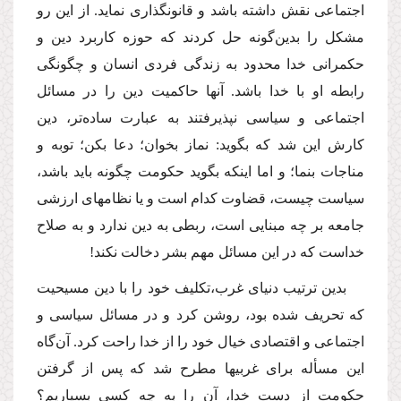
اجتماعى نقش داشته باشد و قانونگذارى نماید. از این رو
مشكل را بدین‌گونه حل كردند كه حوزه كاربرد دین و
حكمرانى خدا محدود به زندگى فردى انسان و چگونگى
رابطه او با خدا باشد. آنها حاكمیت دین را در مسائل
اجتماعى و سیاسى نپذیرفتند به عبارت ساده‌تر، دین
كارش این شد كه بگوید: نماز بخوان؛ دعا بكن؛ توبه و
مناجات بنما؛ و اما اینكه بگوید حكومت چگونه باید باشد،
سیاست چیست، قضاوت كدام است و یا نظامهاى ارزشى
جامعه بر چه مبنایى است، ربطى به دین ندارد و به صلاح
خداست كه در این مسائل مهم بشر دخالت نكند!
بدین ترتیب دنیاى غرب،تكلیف خود را با دین مسیحیت
كه تحریف شده بود، روشن كرد و در مسائل سیاسى و
اجتماعى و اقتصادى خیال خود را از خدا راحت كرد. آن‌گاه
این مسأله براى غربیها مطرح شد كه پس از گرفتن
حكومت از دست خدا، آن را به چه كسى بسپاریم؟