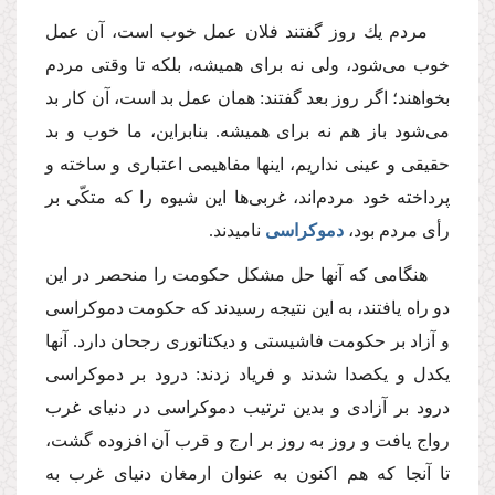
مردم یك روز گفتند فلان عمل خوب است، آن عمل
خوب مى‌شود، ولى نه براى همیشه، بلكه تا وقتى مردم
بخواهند؛ اگر روز بعد گفتند: همان عمل بد است، آن كار بد
مى‌شود باز هم نه براى همیشه. بنابراین، ما خوب و بد
حقیقى و عینى نداریم، اینها مفاهیمى اعتبارى و ساخته و
پرداخته خود مردم‌اند، غربى‌ها این شیوه را كه متكّى بر
رأى مردم بود،
دموكراسى
نامیدند.
هنگامى كه آنها حل مشكل حكومت را منحصر در این
دو راه یافتند، به این نتیجه رسیدند كه حكومت دموكراسى
و آزاد بر حكومت فاشیستى و دیكتاتورى رجحان دارد. آنها
یكدل و یكصدا شدند و فریاد زدند: درود بر دموكراسى
درود بر آزادى و بدین ترتیب دموكراسى در دنیاى غرب
رواج یافت و روز به روز بر ارج و قرب آن افزوده گشت،
تا آنجا كه هم اكنون به عنوان ارمغان دنیاى غرب به