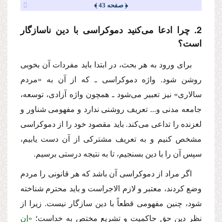
﴿ صفحه 43 ﴾
2. چرا ادعا مى‌كنید دموكراسى با دین ناسازگار
است؟
براى ورود به هر بحث، در ابتدا باید مفردات آن بخوبى
روشن شود. واژه دموكراسى ـ كه از آن به «مردم
سالارى» نیز تعبیر مى‌شود ـ همچون واژه آزادى، توسعه،
جامعه مدنى و... تعریف روشنى ندارد و مفهومى شناور و
لغزنده را تداعى مى‌كند. باید مقصود خود را از دموكراسى
مشخص كنیم و به تعریف مشتركى از آن دست یابیم،
سپس آن را با دین بسنجیم، تا به نتیجه درستى برسیم.
اگر مراد از دموكراسى آن باشد كه هر قانونى را مردم
وضع كردند، معتبر و لازم الاجراست و باید محترم شناخته
شود، چنین مفهومى قطعاً با دین سازگار نیست. زیرا از
نظر دین حق حاكمیت و تشریع مختص به خداست؛
«إِنِ