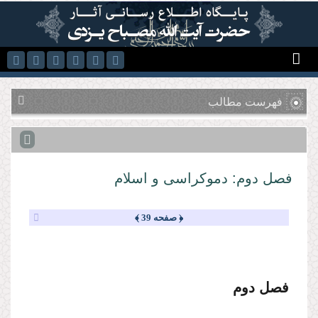
رفتن به محتوای اصلی
فهرست مطالب
فصل دوم: دموكراسى و اسلام
﴿ صفحه 39 ﴾
فصل دوم