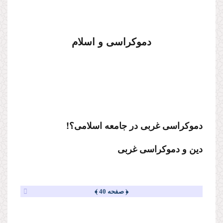
دموكراسى و اسلام
دموكراسى غربى در جامعه اسلامى؟!
دین و دموكراسى غربى
﴿ صفحه 40 ﴾