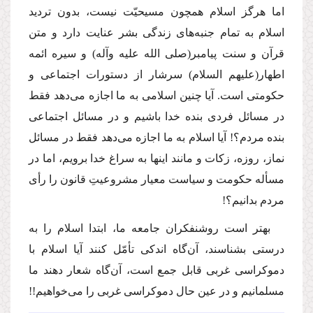
اما هرگز اسلام همچون مسیحیّت نیست، بدون تردید
اسلام به تمام جنبه‌هاى زندگى بشر عنایت دارد و متن
قرآن و سنت پیامبر
(صلى الله علیه وآله)
و سیره ائمه
اطهار
(علیهم السلام)
سرشار از دستورات اجتماعى و
حكومتى است. آیا چنین اسلامى به ما اجازه مى‌دهد فقط
در مسائل فردى بنده خدا باشیم و در مسائل اجتماعى
بنده مردم؟! آیا اسلام به ما اجازه مى‌دهد فقط در مسائل
نماز، روزه، زكات و مانند اینها به سراغ خدا برویم، اما در
مسأله حكومت و سیاست معیار مشروعیتِ قانون را رأى
مردم بدانیم؟!
بهتر است روشنفكران جامعه ما، ابتدا اسلام را به
درستى بشناسند، آن‌گاه اندكى تأمّل كنند آیا اسلام با
دموكراسى غربى قابل جمع است، آن‌گاه شعار دهند ما
مسلمانیم و در عین حال دموكراسى غربى را مى‌خواهیم!!