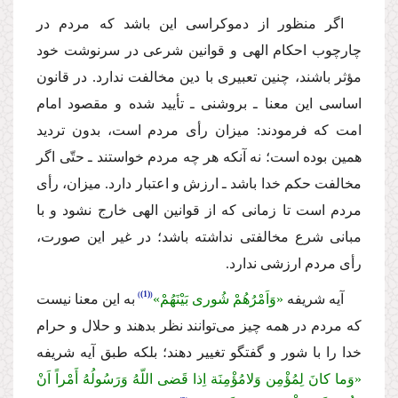
اگر منظور از دموكراسى این باشد كه مردم در
چارچوب احكام الهى و قوانین شرعى در سرنوشت خود
مؤثر باشند، چنین تعبیرى با دین مخالفت ندارد. در قانون
اساسى این معنا ـ بروشنى ـ تأیید شده و مقصود امام
امت كه فرمودند: میزان رأى مردم است، بدون تردید
همین بوده است؛ نه آنكه هر چه مردم خواستند ـ حتّى اگر
مخالفت حكم خدا باشد ـ ارزش و اعتبار دارد. میزان، رأى
مردم است تا زمانى كه از قوانین الهى خارج نشود و با
مبانى شرع مخالفتى نداشته باشد؛ در غیر این صورت،
رأى مردم ارزشى ندارد.
(1)
آیه شریفه
«وَاَمْرُهُمْ شُورى بَیْنَهُمْ»
به این معنا نیست
كه مردم در همه چیز مى‌توانند نظر بدهند و حلال و حرام
خدا را با شور و گفتگو تغییر دهند؛ بلكه طبق آیه شریفه
«وَما كانَ لِمُؤْمِن وَلامُؤْمِنَة اِذا قَضى اللّهُ وَرَسُولُهُ أَمْراً اَنْ