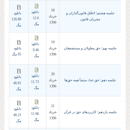
18
دانلود
جلسه هشتم؛ اخلاق قانون‌گذاران و
دانلود
خرداد
12.6
مجریان قانون
126.89
1396
مگ
مگ
19
دانلود
جلسه نهم؛ حق معلولان و مستضعفان
خرداد
دانلود
9.46
1396
95 مگ
مگ
20
دانلود
دانلود
جلسه دهم؛ حق خدا، منشأ همه حق‌ها
خرداد
11.73
46.01
1396
مگ
مگ
21
دانلود
دانلود
جلسه یازدهم؛ کاربردهای حق در قرآن
خرداد
11.96
46.21
1396
مگ
مگ