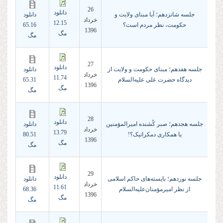
26
دانلود
جلسه شانزدهم؛ آیا مبنای ولایت و
دانلود
خرداد
12.15
حکومت، نظر مردم است؟
65.16
1396
مگ
مگ
27
دانلود
جلسه هفدهم؛ مبنای حکومت و ولایت از
دانلود
خرداد
11.74
دیدگاه حضرت علی علیه‌السلام
65.31
1396
مگ
مگ
28
دانلود
جلسه هجدهم؛ صبر کُشنده امیرالمؤمنین
دانلود
خرداد
13.79
یا همکاری دمکراتیک؟!
80.51
1396
مگ
مگ
29
دانلود
جلسه نوزدهم؛ بایسته‌های حاکم اسلامی
دانلود
خرداد
11.61
از نظر امیرمؤمنان‌علیه‌السلام
68.36
1396
مگ
مگ