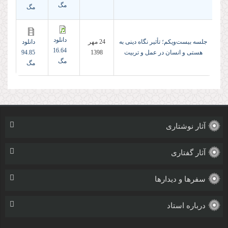
مگ
مگ
دانلود
جلسه بیست‌ویکم؛ تأثیر نگاه دینی به
24 مهر
دانلود
16.64
هستی و انسان در عمل و تربیت
1398
94.85
مگ
مگ
آثار نوشتاری
آثار گفتاری
سفرها و دیدارها
درباره استاد