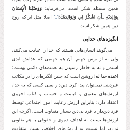
همین مسئله شکر است. می‌فرماید:
وَوَصَّيْنَا الْإِنسَانَ
بِوَالِدَيْهِ ..أَنِ اشْكُرْ لِي وَلِوَالِدَيْكَ
؛
[1]
اصلا مثل این‌که روح
دین همین شکر است.
انگیزه‌های خدایی
می‌گویند انسان‌هایی هستند که خدا را عبادت می‌کنند،
ولی نه از ترس جهنم _‌آن هم جهنمی که عذابش ابدی
است_ و نه به خاطر رسیدن به نعمت‌های دائمی بهشت؛
اعبده حبا له
! روشن است که چنین انگیزه‌ای را در مکاتب
غیردینی نمی‌توان پیدا کرد. دین‌دار یعنی کسی که به خدا،
ارزش‌های معنوی و قیامت و حساب و کتاب اخروی
اعتقاد دارد؛ بنابراین ارزش رعایت امور اجتماعی توسط
فرد دین‌دار با فرد بی‌دین بسیار متفاوت است. اگرچه این
ارزش‌ها نسبت به اهداف دنیوی و حقوقی با هم تفاوتی
ندارد، اما نسبت به ارزش‌های اخلاقی بسیار متفاوت