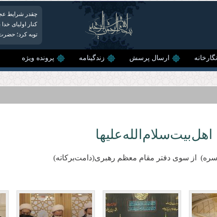
چقدر شرایط عجیب 
کنار اولیای خدا
توبه کرد؛ حضرت 
گارخانه
ارسال پرسش
زندگینامه
پرونده ویژه
‌بیت‌سلام‌الله‌علیها
ه) از سوی دفتر مقام معظم رهبری‌(دامت‌برکاته)