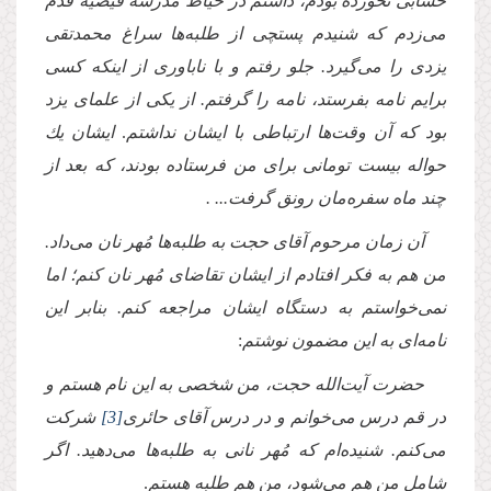
حسابى نخورده بودم، داشتم در حیاط مدرسه فیضیه قدم
مى‌زدم كه شنیدم پستچى از طلبه‌ها سراغ محمدتقى
یزدى را مى‌گیرد. جلو رفتم و با ناباورى از اینكه كسى
برایم نامه بفرستد، نامه را گرفتم. از یكى از علماى یزد
بود كه آن وقت‌ها ارتباطى با ایشان نداشتم
.
ایشان یك
حواله بیست تومانى براى من فرستاده بودند، كه بعد از
چند ماه سفره‌مان رونق گرفت... .
آن زمان مرحوم آقاى حجت به طلبه‌ها مُهر نان مى‌داد.
من هم به فكر افتادم از ایشان تقاضاى مُهر نان كنم؛ اما
نمى‌خواستم به دستگاه ایشان مراجعه كنم. بنابر این
نامه‌اى به این مضمون نوشتم
:
حضرت آیت‌الله حجت، من شخصى به این نام هستم و
در قم درس مى‌خوانم و در درس آقاى حائرى
[3]
شركت
مى‌كنم. شنیده‌ام كه مُهر نانى به طلبه‌ها مى‌دهید. اگر
شامل من هم مى‌شود، من هم طلبه هستم
.