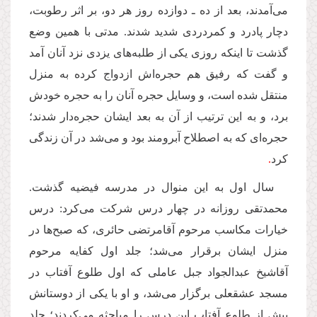
مى‌آمدند، بعد از ده ـ دوازده روز هر دو، بر اثر رطوبت،
دچار پادرد و كمردردى شدید شدند. مدتى با همین وضع
گذشت تا اینكه روزى یكى از طلبه‌هاى یزدى نزد آنان آمد
و گفت كه رفیق هم حجره‌اش ازدواج كرده به منزل
منتقل شده است، و وسایل حجره آنان را به حجره خودش
برد، و به این ترتیب از آن به بعد ایشان حجره‌دار شدند؛
حجره‌اى كه به اصطلاح آبرومند بود و مى‌شد در آن زندگى
كرد
.
سال اول به این منوال در مدرسه فیضیه گذشت.
محمدتقى روزانه در چهار درس شركت مى‌كرد: درس
خیارات مكاسب مرحوم آقامرتضى حائرى، كه صبح‌ها در
منزل ایشان برقرار مى‌شد؛ جلد اول كفایه مرحوم
آقاشیخ عبدالجواد جبل عاملى كه اول طلوع آفتاب در
مسجد عشقعلى برگزار مى‌شد، و او با یكى از دوستانش
پیش از طلوع آفتاب این درس را مباحثه مى‌كردند؛ جلد