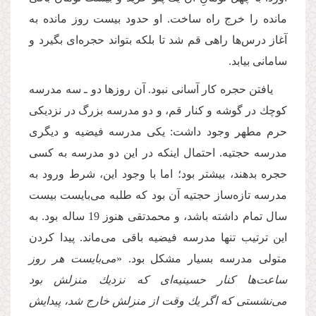
مانده را خرج راه ساخت. او حدود بیست روز مانده به
آغاز درس‌ها راهى قم شد تا بلكه بتواند حجره‌اى بگیرد و
سامانى بیابد.
یافتن حجره كار آسانى نبود. آن روزها دو ـ سه مدرسه
كوچك در گوشه و كنار قم، و دو مدرسه بزرگ در نزدیكى
حرم مطهر وجود داشت: یكى مدرسه فیضیه و دیگرى
مدرسه حجتیه. احتمال اینكه در این دو مدرسه به كسى
حجره بدهند، بیشتر بود؛ اما با وجود این، شرط ورود به
مدرسه تازه‌ساز حجتیه آن بود كه طلبه مى‌بایست بیست
سال تمام داشته باشد، و محمدتقى هنوز 19 ساله بود. به
این ترتیب تنها مدرسه فیضیه باقى مى‌ماند. پیدا كردن
متولى مدرسه بسیار مشكل بود. «
مى‌بایست هر روز
ساعت‌ها كنار حسینیه‌اى كه نزدیك منزلش بود
مى‌نشستى كه اگر یك وقت از منزلش خارج شد، پیدایش