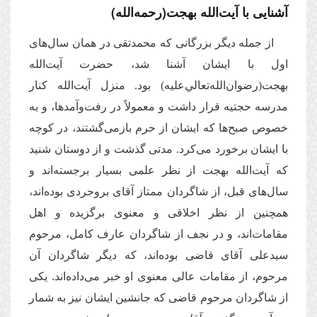
آشنایى با آیت‌الله بهجت(رحمه‌الله)
از جمله دیگر بزرگانى كه محمدتقى در همان سال‌هاى
اول با ایشان آشنا شد، حضرت آیت‌الله
بهجت(رضوان‌الله‌تعالي‌علیه) بود. منزل آیت‌الله كنار
مدرسه حجتیه قرار داشت و معمولاً در رفت‌وآمدها، و به
خصوص صبح‌ها كه ایشان از حرم بازمى‌گشتند، در كوچه
با ایشان برخورد مى‌كرد. مدتى گذشت و از دوستان شنید
كه آیت‌الله بهجت از نظر علمى بسیار برجسته‌اند و
سال‌هاى قبل، از شاگردان ممتاز آقاى بروجردى بوده‌اند،
همچنین از نظر اخلاقى و معنوى برگزیده و اهل
مقامات‌اند، و در نجف از شاگردان عارف كامل، مرحوم
سیدعلى آقاى قاضى بوده‌اند، كه دیگر شاگردان آن
مرحوم، از مقامات عالى معنوى او خبر مى‌داده‌اند. یكى
از شاگردان مرحوم قاضى كه جانشین ایشان نیز به شمار