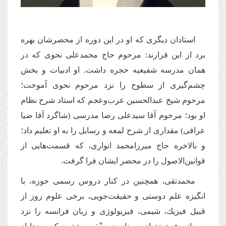
استادان دیگرى كه او در این دوره از محضرشان بهره
برد از این قرارند: مرحوم حاج محمدعلى نحوى كه در
همان مدرسه شفیعیه حجره داشت. او ادبیات و بخش
چشم‌گیرى از سطوح را نزد مرحوم نحوى آموخت؛
مرحوم شیخ عبدالحسین عرب‌وعجم كه استاد شرح نظام
او بود؛ مرحوم آقا سیدعلى رضا مدرسى (‌شاگرد آقا ضیا
عراقى‌) مقدارى از شرح لمعه و رسایل را به او تعلیم داد؛
و بالاخره حاج میرزامحمد انوارى، كه قسمت‌هایى از
قوانین‌الاصول را در محضر ایشان فرا گرفت.
محمدتقى، همچنین در كنار دروس رسمى حوزه، با
انگیزه علم دوستى و حقیقت‌جویى، برخى علوم روز از
قبیل فیزیك، شیمى، فیزیولوژى و زبان فرانسه را نزد