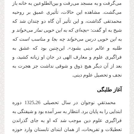
مى‌گرفت و به مسجد مى‌رفت و بین‌الطلوعین به خانه باز
مى‌گشت. مشاهده این حالات، تأثیرى عمیق بر روحیه
محمدتقى گذاشت، و این تأثیر آن گاه دو چندان شد كه
شیخ به او گفت: «
بچه‌اى كه به این خوبى نماز مى‌خواند و
به این خوبى درس مى‌خواند چه بجا و مناسب است كه
طلبه و عالم دینى بشود
». این‌چنین بود كه عشق به
فراگیرى علوم و معارف الهى در جان او زبانه كشید، و
بعد از آن دیگر هیچ ذوق و شوقى نداشت جز هجرت به
نجف و تحصیل علوم دینى.
آغاز طلبگى
محمدتقىِ نوجوان در سال تحصیلى 26ـ1325 دوره
ابتدایى را به پایان برد. انتظار به سر آمده بود و شیفتگى به
فراگیرى علوم دین موجب شد كه او به جاى گذراندن
تعطیلات و تفریحات، از همان ابتداى تابستان وارد حوزه