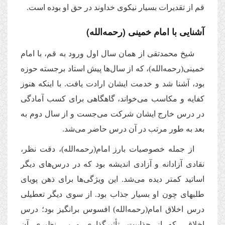
قم از تقدیرات بسیار نیكوى خداوند در حق او بوده است.
آشنایى با امام خمینى‌ (رحمه‌الله)
شیخ محمدتقى از همان سال اول ورود به قم، با امام
خمینى(رحمه‌الله)، كه از سال‌ها پیش استاد برجسته حوزه
بود، آشنا شد و خدمت ایشان ارادت یافت. با اینكه هنوز
كفایه و مكاسب مى‌خواند، گاهگاهى براى كسب آمادگى
در درس خارج ایشان شركت مى‌جست و از سال دوم به
بعد به طور مرتب در آن درس حاضر مى‌شد.
از جمله خصوصیات بارز امام(رحمه‌الله)، دقت نظر،
نقادى آزادانه و آزادى اندیشه بود كه در درس‌هاى دیگر
اساتید كمتر دیده مى‌شد. این ویژگى‌ها براى ذهن پویاى
طلبهاى چون او بسیار جذاب بود. از سوى دیگر تعطیلى
درس اخلاق امام(رحمه‌الله) افسوس برانگیز بود؛ درس
اخلاقى كه از جذابیت، تأثیرگذارى و بى نظیرى آن