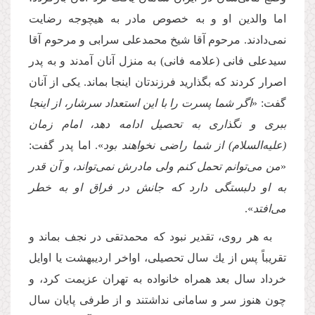
اما والدین او و به خصوص مادر به هیچوجه رضایت
نمى‌دادند. مرحوم آقا شیخ محمدعلى سرابى و مرحوم آقا
سیدعلى فانى (علامه فانى) به منزل آنان آمدند و به پدر
اصرار كردند كه بگذارید فرزندتان اینجا بماند. یكى از آنان
گفت: «
اگر شما پسرت را با این استعداد سرشار، از اینجا
ببرى و نگذارى به تحصیل ادامه دهد، امام زمان
(علیه‌السلام) از شما راضى نخواهند بود
». اما پدر گفت:
«
من مى‌توانم تحمل كنم ولى مادرش نمى‌تواند، و آن قدر
به او دلبستگى دارد كه جانش در فراق او به خطر
مى‌افتد
».
به هر روى، تقدیر نبود كه محمدتقى در نجف بماند و
تقریباً پس از یك سال تحصیلى، اواخر اردیبهشت یا اوایل
خرداد سال بعد همراه خانواده به تهران عزیمت كرد، و
چون هنوز سر و سامانى نداشتند و از طرفى پایان سال