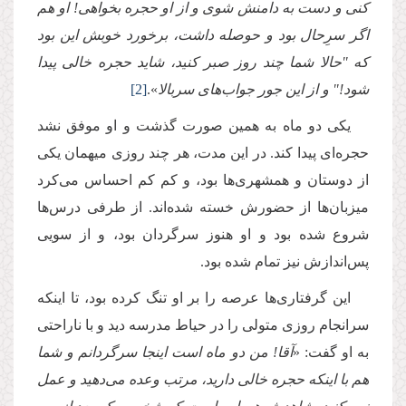
كنى و دست به دامنش شوى و از او حجره بخواهى! او هم
اگر سرِحال بود و حوصله داشت، برخورد خوبش این بود
كه "حالا شما چند روز صبر كنید، شاید حجره خالى پیدا
شود!" و از این جور جواب‌هاى سربالا
».
[2]
یكى دو ماه به همین صورت گذشت و او موفق نشد
حجره‌اى پیدا كند. در این مدت، هر چند روزى میهمان یكى
از دوستان و همشهرى‌ها بود، و كم كم احساس مى‌كرد
میزبان‌ها از حضورش خسته شده‌اند. از طرفى درس‌ها
شروع شده بود و او هنوز سرگردان بود، و از سویى
پس‌اندازش نیز تمام شده بود.
این گرفتارى‌ها عرصه را بر او تنگ كرده بود، تا اینكه
سرانجام روزى متولى را در حیاط مدرسه دید و با ناراحتى
به او گفت: «
آقا! من دو ماه است اینجا سرگردانم و شما
هم با اینكه حجره خالى دارید، مرتب وعده مى‌دهید و عمل