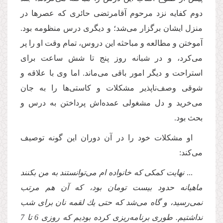
دوم كفایه نزد مرحوم آقامرتضى حائرى كه عصرها در
منزل ایشان برگزار مى‌شد؛ و دیگرى درس منظومه بود.
آموختن و مطالعه و مباحثه این دروس، تمام وقت او را پر
مى‌كرد، و در شبانه روز پنج تا شش ساعت براى
استراحت و دیگر امور باقى مى‌ماند. اما وى با علاقه و
شوقى وصف‌ناپذیر مشكلات و كاستى‌ها را به جان
مى‌خرید و دل مشغولى عمده‌اش پرداختن به درس و
بحث بود.
او مشكلات خود را در آن دوران این گونه توصیف
مى‌كند:
...
نهایت كمكى كه خانواده ام مى‌توانستند به من بكنند
ماهیانه حدود بیست تومان بود، كه آن هم مرتب
نمى‌رسید، و گاه مى‌شد كه حتى یك لقمه نان براى شب
نداشتیم. طورى برنامه‌ریزى كرده بودیم كه روزى 6 تا 7