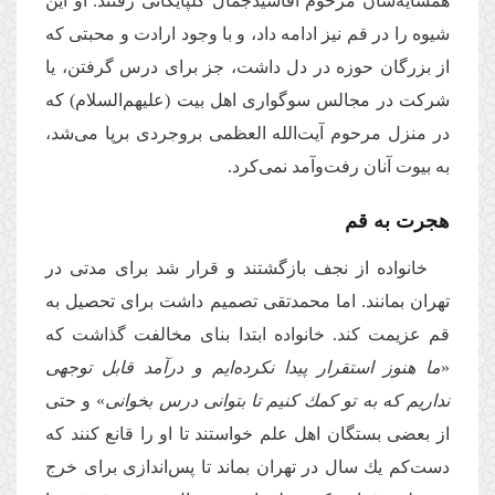
همسایه‌شان مرحوم آقاسیدجمال گلپایگانى رفتند. او این
شیوه را در قم نیز ادامه داد، و با وجود ارادت و محبتى كه
از بزرگان حوزه در دل داشت، جز براى درس گرفتن، یا
شركت در مجالس سوگوارى اهل بیت (علیهم‌السلام) كه
در منزل مرحوم آیت‌الله العظمى بروجردى برپا مى‌شد،
به بیوت آنان رفت‌وآمد نمى‌كرد.
هجرت به قم
خانواده از نجف بازگشتند و قرار شد براى مدتى در
تهران بمانند. اما محمدتقى تصمیم داشت براى تحصیل به
قم عزیمت كند. خانواده ابتدا بناى مخالفت گذاشت كه
«
ما هنوز استقرار پیدا نكرده‌ایم و درآمد قابل توجهى
نداریم كه به تو كمك كنیم تا بتوانى درس بخوانى
» و حتى
از بعضى بستگان اهل علم خواستند تا او را قانع كنند كه
دست‌كم یك سال در تهران بماند تا پس‌اندازى براى خرج