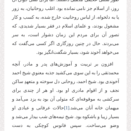
روز، از اسلام جز نامى نمانده بود. اغلب روحانیان، به زور
یا به دلخواه، از لباس روحانیت خارج شده، به كسب و كار
مشغول بودند، و علماى اسلام در فقر بسیار شدیدى، كه
تصور آن براى مردم این زمان دشوار است، به سر
مى‌بردند. حال در چنین روزگارى اگر كسى مى‌گفت كه
مى‌خواهد آخوند شود، بسیار شگفت‌انگیز بود.
افزون بر تربیت و آموزش‌هاى پدر و مادر، آنچه
محمدتقى را به این سوى مى‌كشید جذبه معنوىِ شیخ احمد
آخوندى بود. شیخ احمد، روحانى دل سوخته و متعهدِ ساكن
نجف و از اقوام مادری او بود. او هر از چندى براى
سركشى به موقوفه‌اى كه متولى آن بود به یزد مى‌آمد و
میهمان خانه آنان مى‌شد.
[1]
حالات عرفانى و عبادى او
بسیار زیبا و باشكوه بود. شیخ نیمه‌هاى شب بیدار مى‌شد و
وضو مى‌ساخت. سپس فانوس كوچكى به دست