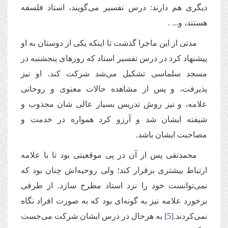
دیگرى هم دارند: درس تفسیر مى‌گویند، استاد فلسفه
هستند، و... .
مدتى از این ماجرا گذشت تا اینكه یكى از دوستان به او
پیشنهاد كرد در درس تفسیر استاد كه روزهاى پنجشنبه در
مسجد سلماسى تشكیل مى‌شد شركت كند. او نیز
پذیرفت، و پس از مشاهده حالات معنوى و روحانى
علامه، و نیز روش تدریس بسیار عالى شان مجذوب و
شیفته ایشان شد و آرزو كرد همواره در خدمت و
مصاحبت ایشان باشد.
محمدتقى پس از آن در پى موقعیتى بود تا با علامه
ارتباط بیشترى برقرار كند؛ ولى روحیه‌اش چنان بود كه
نمى‌توانست خود را نزد استاد مطرح سازد. از طرفى
برخورد علامه نیز به گونه‌اى بود كه به صورت افراد نگاه
نمى‌كردند.
[5]
به هرحال در درس ایشان شركت مى‌جست