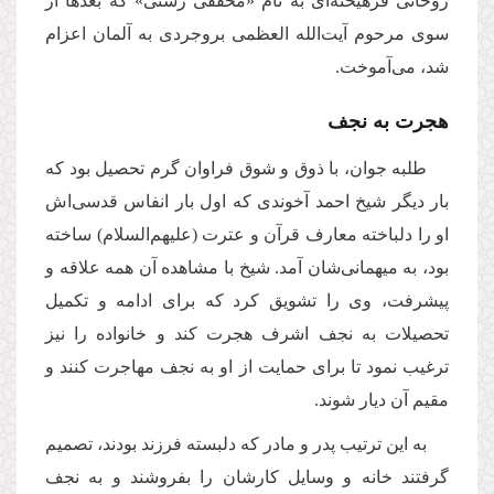
روحانى فرهیخته‌اى به نام «محقّقى رشتى» كه بعدها از
سوى مرحوم آیت‌الله العظمى بروجردى به آلمان اعزام
شد، مى‌آموخت.
هجرت به نجف
طلبه جوان، با ذوق و شوق فراوان گرم تحصیل بود كه
بار دیگر شیخ احمد آخوندى كه اول بار انفاس قدسى‌اش
او را دلباخته معارف قرآن و عترت (علیهم‌السلام) ساخته
بود، به میهمانى‌شان آمد. شیخ با مشاهده آن همه علاقه و
پیشرفت، وى را تشویق كرد كه براى ادامه و تكمیل
تحصیلات به نجف اشرف هجرت كند و خانواده را نیز
ترغیب نمود تا براى حمایت از او به نجف مهاجرت كنند و
مقیم آن دیار شوند.
به این ترتیب پدر و مادر كه دلبسته فرزند بودند، تصمیم
گرفتند خانه و وسایل كارشان را بفروشند و به نجف