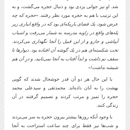
شد. او نیز جوانى یزدى بود و دنبال حجره مى‌گشت، و به
این ترتیب با هم به حجره مورد نظر رفتند. «
حجره كه چه
عرض شود، یك فضاى باریكه‌اى بود كه در واقع انبارى زیر
پله‌هاى واقع در زاویه مدرسه به شمار مى‌رفت و اسباب
آبپاشى و جارو و از این قبیل را آنجا نگهدارى مى‌كردند.
تخت شكسته‌اى هم در یك گوشه آن افتاده بود. دیوارها تا
سقف نم داشت و ابداً آفتاب به آنجا نمى‌تابید، و درِ آن هم
شیشه نداشت!
»
با این حال هر دو آن قدر خوشحال شدند كه گویى
بهشت را به آنان داده‌اند. محمدتقى و سیدعلى محمد
حجره را تمیز و مرتب كردند و تصمیم گرفتند در آن
زندگى كنند.
با وجود آنكه روزها بیشتر بیرون حجره به سر مى‌بردند
و شب‌ها نیز فقط براى چند ساعت استراحت به آنجا