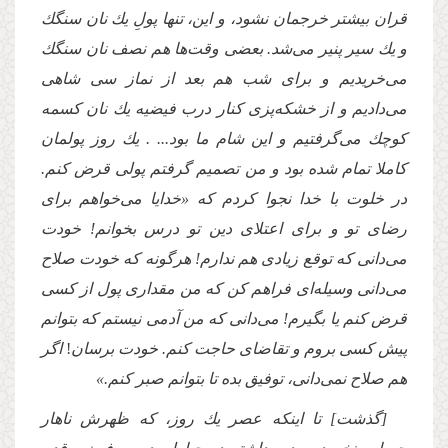
قران بیشتر خرجمان نشود، و این، تنها پولِ یك نان سنگك
و یك سیر پنیر مى‌شد. بعضى وقت‌ها هم نصف نان سنگك
مى‌خریدیم و براى شب هم بعد از نماز سى شاهى
مى‌دادیم و از خشكه‌پزى كنار درب فیضیه یك نان كسمه
كوچك مى‌گرفتیم و این شام ما بود... . یك روز پولمان
كاملا تمام شده بود و من تصمیم گرفتم پولى قرض كنم.
در خلوت با خدا نجوا كردم كه «خدایا مى‌خواهم براى
رضاى تو و براى اعتلاى دین تو درس بخوانم! خودت
مى‌دانى كه توقع زیادى هم ندارم! هرگونه كه خودت صلاح
مى‌دانى وسیله‌اى فراهم كن كه من مقدارى پول از كسى
قرض كنم یا بگیرم! مى‌دانى كه من آدمى نیستم كه بتوانم
پیش كسى بروم و تقاضاى حاجت كنم. خودت برسان
!
اگر
هم صلاح نمى‌دانى، توفیق بده تا بتوانم صبر كنم.»
[گذشت] تا اینكه عصر یك روز، كه ظهرش ناهار