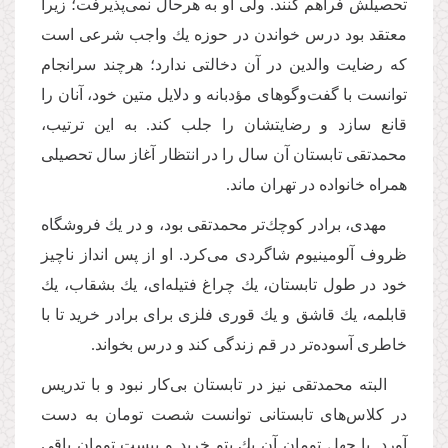
تحصیلش فراهم كنند. ولى او به هرحال نمى‌پذیرفت؛ زیرا
معتقد بود درس خواندن در حوزه یك واجب شرعى است
كه رضایت والدین در آن دخالتى ندارد؛ هرچند سرانجام
توانست با گفت‌وگوهاى مؤدبانه و دلایل متین خود، آنان را
قانع سازد و رضایتشان را جلب كند. به این ترتیب،
محمدتقى تابستان آن سال را در انتظار آغاز سال تحصیلى
همراه خانواده در تهران ماند.
مهدى، برادر كوچك‌تر محمدتقى بود، و در یك فروشگاه
ظروف آلومینیوم شاگردى مى‌كرد. او از پس انداز ناچیز
خود در طول تابستان، یك چراغ فتیله‌اى، یك بشقاب، یك
قابلمه، یك قاشق و یك قورى فلزى براى برادر خرید تا با
خاطرى آسوده‌تر در قم زندگى كند و درس بخواند.
البته محمدتقى نیز در تابستان بى‌كار نبود و با تدریس
در كلاس‌هاى تابستانى توانست شصت تومان به دست
آورد. با چهل تومانِ آن یك پتو خرید و بیست تومان باقى