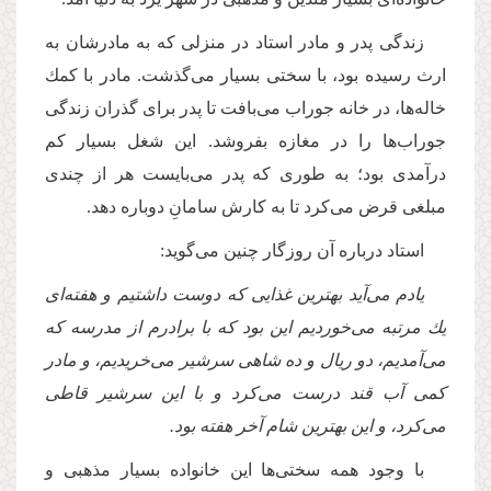
زندگى پدر و مادر استاد در منزلی که به مادرشان به
ارث رسیده بود، با سختى بسیار مى‌گذشت. مادر با كمك
خاله‌ها، در خانه جوراب مى‌بافت تا پدر براى گذران زندگى
جوراب‌ها را در مغازه بفروشد. این شغل بسیار كم
درآمدى بود؛ به طورى كه پدر مى‌بایست هر از چندى
مبلغى قرض مى‌كرد تا به كارش سامانِ دوباره دهد.
استاد درباره آن روزگار چنین مى‌گوید:
یادم مى‌آید بهترین غذایى كه دوست داشتیم و هفته‌اى
یك مرتبه مى‌خوردیم این بود كه با برادرم از مدرسه كه
مى‌آمدیم، دو ریال و ده شاهى سرشیر مى‌خریدیم، و مادر
كمى آب قند درست مى‌كرد و با این سرشیر قاطى
مى‌كرد، و این بهترین شام آخر هفته بود.
با وجود همه سختى‌ها این خانواده بسیار مذهبى و