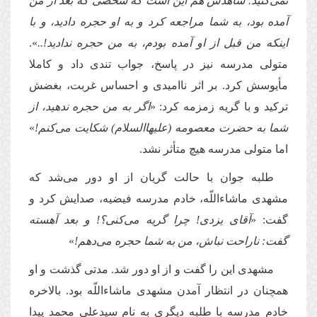
نمى‌كنید. شاهدش هم این است كه شخصى كه بعد از من
آمده بود، به شما مراجعه كرد و به او حجره دادید، و با
اینكه من قبل از او آمده بودم، به من حجره ندادید!..
».
متولى مدرسه نیز در پاسخ، جواب تندى داد و كاملا
مأیوسش كرد. بر اثر ناامیدى و احساس غربت، بغضش
تركید و با گریه زمزمه كرد: «
اگر به من حجره ندهید، از
شما به حضرت معصومه (علیها‌السلام) شكایت مى‌كنم!
»
اما متولى مدرسه هیچ متأثر نشد.
طلبه جوان با حالت گریان از او دور مى‌شد كه
مشهدى ماشاءاللّه، خادم مدرسه فیضیه، صدایش كرد و
گفت: «
آقاى یزدى! چرا گریه مى‌كنى؟! و بعد آهسته
گفت: ناراحت نباش، من به شما حجره مى‌دهم!
»
مشهدى این را گفت و از او دور شد. مدتى گذشت و او
همچنان در انتظار آمدن مشهدى ماشاءاللّه بود. بالاخره
خادم مدرسه با طلبه دیگرى به نام سیدعلى محمد پیدا