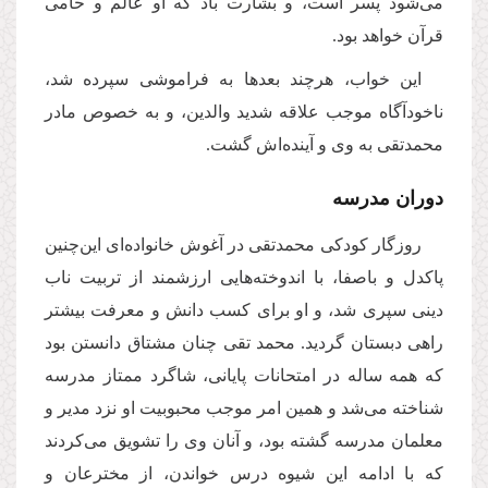
مى‌شود پسر است، و بشارت باد كه او عالم و حامى
قرآن خواهد بود.
این خواب، هرچند بعدها به فراموشى سپرده شد،
ناخودآگاه موجب علاقه شدید والدین، و به خصوص مادر
محمدتقى به وى و آینده‌اش گشت.
دوران مدرسه
روزگار كودكى محمدتقى در آغوش خانواده‌اى این‌چنین
پاكدل و باصفا، با اندوخته‌هایى ارزشمند از تربیت ناب
دینى سپرى شد، و او براى كسب دانش و معرفت بیشتر
راهى دبستان گردید. محمد تقى چنان مشتاق دانستن بود
كه همه ساله در امتحانات پایانى، شاگرد ممتاز مدرسه
شناخته مى‌شد و همین امر موجب محبوبیت او نزد مدیر و
معلمان مدرسه گشته بود، و آنان وى را تشویق مى‌كردند
كه با ادامه این شیوه درس خواندن، از مخترعان و