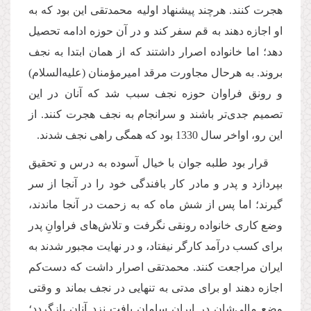
هجرت كنند. هرچند پیشنهاد اولیه محمدتقى این بود كه به
او اجازه دهند به قم سفر كند و در آن حوزه ادامه تحصیل
دهد؛ اما خانواده اصرار داشتند كه از همان ابتدا به نجف
بروند. به هرحال مجاورت مرقد امیرمؤمنان (علیه‌السلام)
و رونق فراوان حوزه نجف سبب شد كه آنان در این
تصمیم جدى‌تر باشند و سرانجام به نجف هجرت كنند. از
این رو، اواخر سال 1330 بود كه همگى راهى نجف شدند.
قرار بود طلبه جوان با خیال آسوده به درس و تحقیق
بپردازد و پدر و مادر كار بافندگى خود را در آنجا از سر
گیرند؛ اما پس از شش ماه كه به زحمت در آنجا ماندند،
وضع كارى خانواده رونقى نگرفت و تلاش‌هاى فراوانِ پدر
براى كسب درآمد كارگر نیفتاد، و در نهایت مجبور شدند به
ایران مراجعت كنند. محمدتقى اصرار داشت كه دست‌كم
اجازه دهند او براى مدتى به تنهایى در نجف بماند و وقتى
وضع مالى‌شان در ایران سامان یافت نزد آنان بازگردد؛