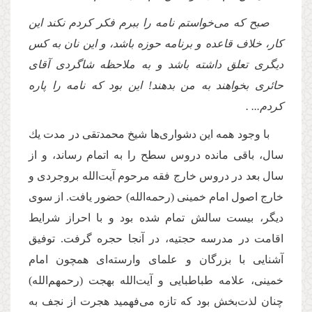
صبح كه مى‌خواستم نامه را ببرم فكر كردم نكند این
كار، خلاف قاعده و برنامه حوزه باشد، و این نان به كس
دیگرى تعلق داشته باشد و به ملاحظه شاگردى آقاى
حائرى بخواهند به من بدهند! این بود كه نامه را پاره
كردم... .
با وجود همه این دشوارى‌ها شیخ محمدتقى در مدت یك
سال، باقى مانده دروس سطح را به اتمام رساند، و از
سال بعد در دروس خارج فقه مرحوم آیت‌الله بروجردى و
خارج اصول امام خمینى (رحمه‌الله) حضور یافت. از سوى
دیگر، بیست سالش تمام شده بود و با احراز شرایط
اقامت در مدرسه حجتیه، در آنجا حجره گرفت. توفیق
آشنایى با بزرگان و علماى وارسته‌اى همچون امام
خمینى، علامه طباطبایى و آیت‌الله بهجت (رحمهم‌الله)
چنان لذت‌بخش بود كه تازه مى‌فهمید هجرت از نجف به