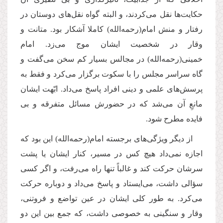
حكایت‌ها نقل مى‌كردند، و البته گواه نقل‌هاى دوستان در
رفتار و منش امام(رحمه‌الله) كاملا آشكار بود. متانت و
وقار در شخصیت ایشان موج مى‌زد. امام
خمینى(رحمه‌الله) در مجالس بسیار كم سخن مى‌گفت و
گاه سراسر مجلس را با سكوت برگزار مى‌كرد و فقط به
پرسش‌هاى علمى و دینى افراد پاسخ مى‌داد. ابّهت ایشان
مانعِ آن مى‌شد كه در حضورش مسائل متفرقه و بى
فایده مطرح شود.
از دیگر ویژگى‌هاى برجسته امام(رحمه‌الله) این بود كه
اجازه نمى‌داد هیچ كس در مسیر، كنار ایشان یا پشت
سرشان حركت كند و غالباً تنها راه مى‌رفت، و اگر كسى
سؤالى داشت، مى‌ایستاد و پاسخ مى‌داد و دوباره حركت
مى‌كرد. به طور كلى ایشان در عین تواضع و فروتنى،
وقار و سنگینى به خصوصى داشت، كه جمع بین این دو