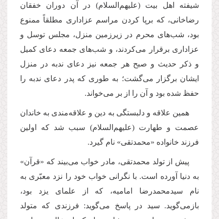
شیفته اهل بیت (علیهم‌السلام) در آن دوران خفقان
رضاخانى، كه برپا كردن مراسم عزادارى مطلقاً ممنوع
بود، شب‌هاى محرم در زیرزمین منزل، مجلس توسل و
عزادارى برقرار مى‌كردند، و شب‌هاى جمعه دعاى كمیل
و ذكر حدیث و صبح هر جمعه نیز دعاى ندبه در منزل
ایشان برگزار مى‌گشت؛ به طورى كه پدر دعاى ندبه را
حفظ شده بود و آن را از بر مى‌خواند.
همین علاقه و دلبستگى به دین و علاقه‌مندى به خاندان
عصمت و طهارت (علیهم‌السلام)‌ سبب شد كه اولین
فرزند خانواده «محمدتقى» نام گیرد.
پیش از تولد محمدتقى، مادر خواب مى‌بیند كه «قرآن»
به دنیا آورده است. با نگرانى خواب خود را نزد معبّرى به
نام سیدمحمدرضا امامیه، كه از علماى یزد بود،
بازمى‌گوید. سید در پاسخ مى‌گوید: فرزندى كه متولد