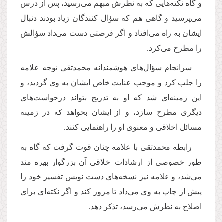
و گاه نكته‌هایى كه به نظرش مبهم مى‌رسید، پس از درس
مى‌پرسید و گاهى هم كه سؤال كنندگان زیاد بودند دنبال
ایشان به راه مى‌افتاد و اگر فرصتى دست مى‌داد سؤالش
را مطرح مى‌كرد.
سرانجام سؤال‌هاى هوشمندانه محمدتقى توجه علامه
را جلب كرد و موجب عنایت خاص ایشان به وى گردید، و
این زمینه‌اى شد كه او به تدریج بتواند درخواست‌هاى
دیگرى مطرح سازد، و از ایشان بخواهد كه در زمینه
مسائل اخلاقى و معنوى او را راهنمایى كنند.
رابطه محمدتقى با علامه چنان قوت گرفت كه گاه به
طور خصوصى از ارشادات اخلاقى آن بزرگوار بهره مند
مى‌شد، و علامه نیز نسخه‌هاى دست نویس تفسیر خود را
پیش از چاپ به وى مى‌داد تا مرور كند و اگر نكته‌اى براى
اصلاح به نظرش مى‌رسد، تذكر دهد.