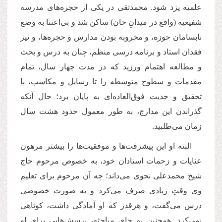
علمیه یزد شود. محمدتقى در یكى از حجره‌هاى مدرسه
شفیعیه (‌واقع در میدانِ خان‌) ساكن شد و بى‌اعتنا به وضع
نابسامان حوزه، و مخروبه بودن مدارس و حجره‌ها، و نیز
فقدان استاد و برنامه درسى منظم، چنان به درس و بحث
و مطالعه اهتمام ورزید كه در مدت چهار سال، تمام
مقدمات و سطوح متوسطه را تا رسایل و مكاسب، با
تحقیق و جدیت فوق‌العاده‌اى به پایان برد؛ حال آنكه
گذراندن این مدارج، به طور معمول حدود هشت سال
زمان مى‌طلبید.
البته او این پیشرفت‌ها و موفقیت‌ها را بیشتر مرهون
عنایات و زحمات استادان خود، به خصوص مرحوم حاج
شیخ محمدعلى نحوى مى‌داند؛ چه آن مرحوم براى تعلیم
وى وقتِ زیادى صرف مى‌كرد و به صورت خصوصى
درس مى‌گفت، و هرقدر كه او آمادگى داشت، كوتاهى
نمى‌كرد. همچنین به جاى مباحثه، پرسش‌هایى براى او