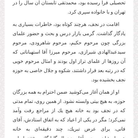
تحصیلى فرا رسیده بود، محمدتقى تابستان آن سال را در
تهران و با خانواده سپرى كرد.
اقامت در نجف، هرچند كوتاه بود، خاطرات بسیارى به
یادگار گذاشت. گرمى بازار درس و بحث و حضور علماى
بزرگى چون مرحوم حكیم، مرحوم شاهرودى، مرحوم
سیدعبدالهادى شیرازى، مرحوم میرزا آقا استهباناتى كه
آن روزها از علماى تراز اول بودند و امثال مرحوم خویى
كه در رتبه بعد قرار داشتند، شكوه و جلال خاصى به حوزه
نجف بخشیده بود.
او از همان آغاز مى‌كوشید ضمن احترام به همه بزرگان
حوزه، به هیچ بیتى وابسته نشود. از همین روى، تمام مدتى
كه در نجف بود به خانه هیچ یك از مراجع رفت وآمد
نمى‌كرد؛ مگر در یكى از اعیاد كه به اتفاق استادش، آقاى
فانى، براى عرض تبریك، چند دقیقه‌اى به خانه