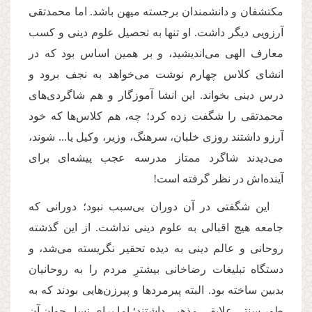
مكتشفان و دانشمندان برجسته میهن باشد. اما محمدتقى
آرزویى دیگر داشت. او تنها به تحصیل علوم دینى و كسب
معارف الهى مى‌اندیشید، و بر همین اساس بود كه در
انشاى كلاس چهارم نوشت مى‌خواهد به نجف برود و
درس دینى بخواند. این انشا آموزگار و هم شاگردى‌هاى
محمدتقى را شگفت زده كرد؛ چه، هم كلاس‌ها كه خود
آرزو داشتند روزى خلبان، سرهنگ، وزیر، وكیل یا... شوند،
مى‌دیدند شاگرد ممتاز مدرسه عجب پیشه‌اى براى
آینده‌اش در نظر گرفته است!
این شگفتى در آن دوران بى‌سبب نبود؛ دورانى كه
جامعه هیچ اقبالى به علوم دینى نداشت. از این گذشته
روحانى و عالم دینى به دیده تحقیر نگریسته مى‌شد، و
دستگاه تبلیغات رضاخانى بیشترِ مردم را به روحانیان
بدبین ساخته بود. البته پیرمردها و پیرزن‌هایى بودند كه به
طور سنتى علایقى مذهبى داشتند؛ اما براى نسل جوان آن