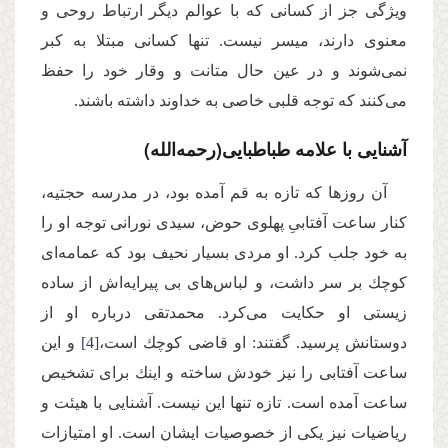
ویژگى جز از كسانى كه با عوالم دیگر ارتباط روحى و
معنوى دارند، میسر نیست. تنها كسانى مبتلا به كبر
نمى‌شوند و در عین حال متانت و وقار خود را حفظ
مى‌كنند كه توجه قلبى خاصى به خداوند داشته باشند.
آشنایى با علامه طباطبایى(رحمه‌الله)
آن روزها كه تازه به قم آمده بود، در مدرسه حجتیه،
كنار ساعت آفتابىِ پهلوى حوض، سیدى نورانى توجه او را
به خود جلب كرد. او مردى بسیار نحیف بود كه عمامه‌اى
كوچك بر سر داشت، و لباس‌هاى بى پیرایه‌اش از ساده
زیستى او حكایت مى‌كرد. محمدتقى درباره او از
دوستانش پرسید. گفتند: او قاضى كوچك است،
[4]
و این
ساعت آفتابى را نیز خودش ساخته و اینك براى تشخیص
ساعت آمده است. تازه تنها این نیست. آشنایى با هیئت و
ریاضیات نیز یكى از خصوصیات ایشان است. او امتیازات