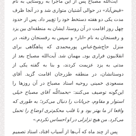
آیت‌الله مصباح پس از این ماجرا به روستایى به نام
«فیض‌آباد» در حوالى آشتیان متوارى شد و در آنجا ظرف
مدت یكى دو هفته دستخط خود را تغ‌ییر داد. پس از حدود
چهل روز اقامت در آن روستا، ایشان به منطقه‌اى بین یزد
و رفسنجان به نام «انار» و سپس به رفسنجان رفته، در
منزل حاج‌شیخ‌عباس پورمحمدى كه پناهگاهى براى
انقلابیون فرارى بودـ مهمان شد. آیت‌الله مصباح بعد از
مدتى به یزد عزیمت كردند، و بنا به گفته یكى از
دوستانشان، در منطقه طزرجان اقامت گزید. آقاى
مسعودى خمینى روحیه استاد مصباح در آن روزها را
این‌گونه توصیف مى‌كنند: «
بحمداللّه آقاى مصباح خیلى
استوار و مقاوم، جریانات را دنبال مى‌كرد؛ به طورى كه
واقعا از ما بهتر بود و با قلب محكم‌ترى اوضاع را تحمل
مى‌كرد. من هیچ تزلزلى در او احساس نكردم.
»
پس از چند ماه كه آب‌ها از آسیاب افتاد، استاد تصمیم