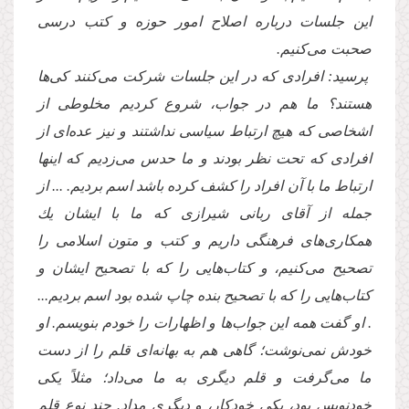
این جلسات درباره اصلاح امور حوزه و كتب درسى
صحبت مى‌كنیم.
پرسید: افرادى كه در این جلسات شركت مى‌كنند كى‌ها
هستند؟ ما هم در جواب، شروع كردیم مخلوطى از
اشخاصى كه هیچ ارتباط سیاسى نداشتند و نیز عده‌اى از
افرادى كه تحت نظر بودند و ما حدس مى‌زدیم كه اینها
ارتباط ما با آن افراد را كشف كرده باشد اسم بردیم. ... از
جمله از آقاى ربانى شیرازى كه ما با ایشان یك
همكارى‌هاى فرهنگى داریم و كتب و متون اسلامى را
تصحیح مى‌كنیم، و كتاب‌هایى را كه با تصحیح ایشان و
كتاب‌هایى را كه با تصحیح بنده چاپ شده بود اسم بردیم...
. او گفت همه این جواب‌ها و اظهارات را خودم بنویسم. او
خودش نمى‌نوشت؛ گاهى هم به بهانه‌اى قلم را از دست
ما مى‌گرفت و قلم دیگرى به ما مى‌داد؛ مثلاً یكى
خودنویس بود، یكى خودكار، و دیگرى مداد. چند نوع قلم