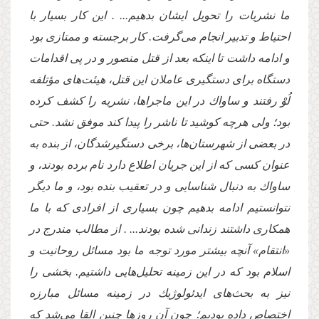
ما نشریات را تحویل ایشان بدهیم... . این كار بسیار با
احتیاط و تدبیر انجام مى‌گرفت. كار برجسته و ممتازى بود
و ادامه داشت تا اینكه بعد از قتل منصور و در پى اقدامات
دستگاه براى دستگیرى عاملان این قتل، هیئت‌هاى مؤتلفه
لُوْ رفتند و ساواك در این ماجراها، نشریه را كشف كرده
بود؛ ولى هرچه كوشید تا ناشر را پیدا كند موفق نشد. حتى
در بعضى از شهرستان‌ها، برخى دستگیرشدگان، از بنده به
عنوان كسى كه از این جریان اطلاع دارد نام برده بودند، و
ساواك به دنبال شناسایى و در تعقیب بنده بود، و ما دیگر
نتوانستیم ادامه بدهیم چون بسیارى از افرادى كه با ما
همكارى داشتند زندانى شده بودند... . از مطالب مندرج در
«انتقام» آنچه بیشتر مورد توجه ما بود مسائل روحانیت و
اسلام بود كه در این زمینه تحلیل‌هایى داشتیم. بخشى را
نیز به بحث‌هاى ایدئولوژیك در زمینه مسائل مبارزه
اختصاص داده بودیم؛ چون آن روزها چنین القا مى‌شد كه