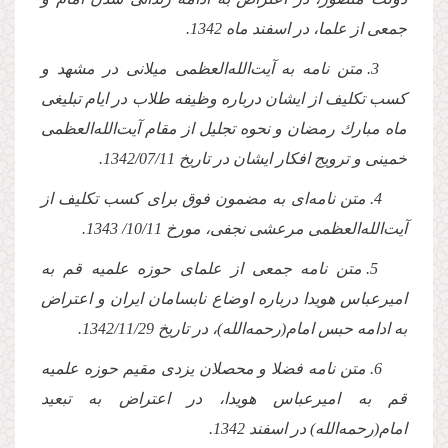
جمعى از علما، در اسفند ماه 1342.
3. متن نامه به آیت‌الله‌العظمى میلانى در مشهد و
كسب تكلیف از ایشان درباره وظیفه طلاب در ایام تبلیغى
ماه مبارك رمضان و نحوه تجلیل از مقام آیت‌الله‌العظمى
خمینى و ترویج افكار ایشان در تاریخ
1342/07/11
.
4. متن نامه‌اى به مضمون فوق براى كسب تكلیف از
آیت‌الله‌العظمى مرعشى نجفى، مورخ 10/11/ 1343.
5. متن نامه جمعى از علماى حوزه علمیه قم به
امیرعباس هویدا درباره اوضاع نابسامان ایران و اعتراض
به ادامه حبس امام(رحمه‌الله)، در تاریخ
1342/11/29
.
6. متن نامه فضلا و محصلان یزدى مقیم حوزه علمیه
قم به امیرعباس هویدا، در اعتراض به تبعید
امام(رحمه‌الله) در اسفند 1342.