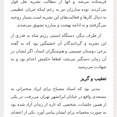
فرستاده مى‌شد و آنها از مطالب نشریه نقل قول
مى‌كردند. توده مبارزان نیز به زعم اینكه جریان عظیمى
به دنبال كارها و فعالیت‌هاى این نشریه است بسیار روحیه
مى‌گرفتند و به ادامه نهضت و مبارزه تشویق مى‌شدند.
از طرف دیگر، دستگاه امنیتى رژیم شاه به قدرى از
این نشریه و گردانندگان آن خشمگین بود كه به گفته
برخى دوستان صمیمى و هم‌سنگران استاد، اگر ایشان در
آن زمان دستگیر مى‌شد، قطعا حکمش اعدام بود و به
شهادت مى‌رسید.
تعقیب و گریز
مدتى بود كه استاد مصباح براى ایراد سخنرانى به
مسجدى واقع در خیابان ایرانشهرِ تهران مى‌رفت. در یكى
از همین جلسات، شخصى كه تازه از زندان آزاد شده بود
به صورت مخفیانه براى ایشان پیامى آورد. یكى از اعضاى