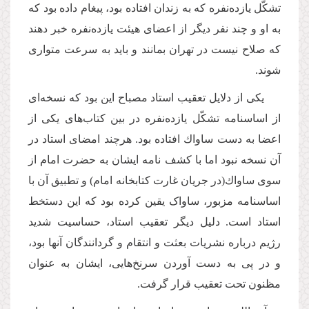
تشكّل یازده‌نفره كه به زندان افتاده بود، پیغام داده بود كه
به او و چند نفر دیگر از اعضاى هیئت یازده‌نفره خبر دهند
كه صلاح نیست در تهران بمانند و باید به سرعت متوارى
شوند.
یكى از دلایل تعقیب استاد مصباح این بود كه نسخه‌اى
از اساسنامه تشكّل یازده‌نفره در بین كتاب‌هاى یكى از
اعضا به دست ساواك افتاده بود. هرچند امضاى استاد در
آن نسخه نبود اما با كشف نامه ایشان به حضرت امام از
سوى ساواك(در جریان غارت كتابخانه امام) و تطبیق آن با
اساسنامه مزبور، ساواک یقین كرده بود كه این دستخط
استاد است. دلیل دیگر تعقیب استاد، حساسیت شدید
رژیم درباره نشریات بعثت و انتقام و گردانندگان آنها بود،
و در پى به دست آوردن سرنخ‌هایى، ایشان به عنوان
مظنون تحت تعقیب قرار گرفت.