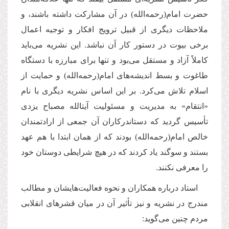
حضرت امام(رحمه‌الله) در آن مشاركت داشته باشند، و
ملاحظات دیگرى از قبیل ترویج افكار و توجیه اعمال
برخى بیوت در دستور كار آن نباشد. این نشریه مى‌باید
كاملاً آزاد و مستقل مى‌بود و تنها براى مبارزه با دستگاه
طاغوت و بسط اندیشه‌هاى امام(رحمه‌الله) و حمایت از
اسلام تلاش مى‌كرد. بر این اساس نشریه دیگرى با نام
«انتقام» به مدیریت و مسئولیت آیتالله مصباح یزدی
تأسیس گردید كه دستاندركاران آن جمعى از ارادتمندان
خالص امام(رحمه‌الله) بودند كه از همان ابتدا با هم عهد
بستند و سوگند یاد كردند كه در هیچ شرایطى دوستان خود
را معرفى نكنند.
استاد درباره همكاران و نحوه فعالیت‌هایشان و مطالب
مندرج در نشریه و نیز تأثیر آن در میان قشرهاى انقلابى
مردم چنین مى‌گوید: