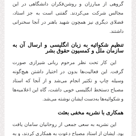
گروهى از مبارزان و روشن‌فكران دانشگاهى در این
مجالس شركت مى‌كردند. گفتنى است به جز استاد،
فضلاى دیگرى نیز همچون شهید باهنر در آنجا سخنرانى
داشتند.
تنظیم شكوائیه به زبان انگلیسى و ارسال آن به
سازمان ملل و كمسیون حقوق بشر
این كار تحت نظر مرحوم ربانى شیرازى صورت
گرفت. این فعالیت‌ها بدون در اختیار داشتن هیچ‌گونه
وسیله چاپ و تكثیر انجام مى‌شد و از آنجا كه استاد
مصباح دستخط انگلیسى خوبى داشت، گاه این اعلامیه‌ها
و شكوائیه‌ها به‌دست ایشان نوشته مى‌شد.
همكارى با نشریه مخفى بعثت
این نشریه به سعى جمعى از روحانیان سامان یافت
بود. ایشان از استاد مصباح دعوت به همكارى كردند، و به