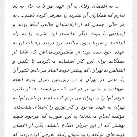
... به اقتضاى وفاى به آن عهد، من تا به حال به یاد
ندارم كه همكاران آن نشریه را معرفى كرده باشم... . به
هر حال، جمعى كه از ارادتمندان خالص امام بودند و
ارتباطى با بیوت دیگر نداشتند، این نشریه را به راه
انداختند و تقریبا بدون مبالغه، نود درصد زحمات آن به
عهده خود بنده بود: از ماشین‌نویسى‌اش كه غالبا از
بستگانم براى این كار استفاده مى‌كردمـ تا تكثیر و
انتقالش به تهران، كه بیشترْ خودم انجام مى‌دادم. تكثیر آن
را مدتى در تهران و در زیرزمین منزل پدرم انجام
مى‌دادیم و مدتى نیز در قم، كه مى‌بایست بعد از تكثیر،
خودم آنها را به تهران مى‌بردم. البته فقط رساندن آنها به
تهران به عهده ما بود و كار توزیع را اعضاى هیئت‌هاى
مؤتلفه انجام مى‌دادند؛ به این صورت كه مرحوم شهید
بهشتى كه از این جریان اطلاع داشتند، یكى از اعضاى
هیئت‌هاى مؤتلفه را به عنوان رابط معرفى كرده بودند كه