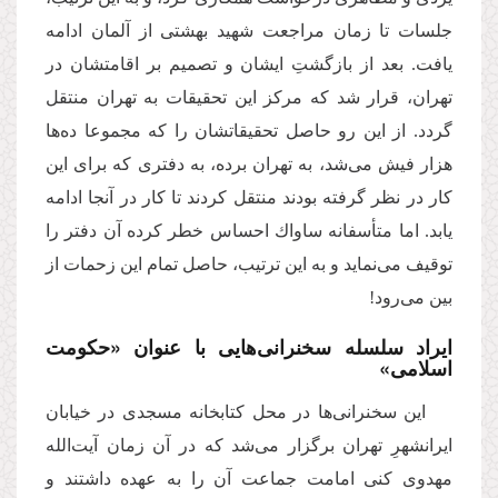
جلسات تا زمان مراجعت شهید بهشتى از آلمان ادامه
یافت. بعد از بازگشتِ ایشان و تصمیم بر اقامتشان در
تهران، قرار شد كه مركز این تحقیقات به تهران منتقل
گردد. از این رو حاصل تحقیقاتشان را كه مجموعا ده‌ها
هزار فیش مى‌شد، به تهران برده، به دفترى كه براى این
كار در نظر گرفته بودند منتقل كردند تا كار در آنجا ادامه
یابد. اما متأسفانه ساواك احساس خطر كرده آن دفتر را
توقیف مى‌نماید و به این ترتیب، حاصل تمام این زحمات از
بین مى‌رود!
ایراد سلسله سخنرانى‌هایى با عنوان «حكومت
اسلامى»
این سخنرانى‌ها در محل كتابخانه مسجدى در خیابان
ایرانشهرِ تهران برگزار مى‌شد كه در آن زمان آیت‌الله
مهدوى كنى امامت جماعت آن را به عهده داشتند و