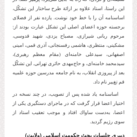
این راستا، استاد علاوه بر ارائة طرح ساختار این تشكّل،
اساسنامه آن را با خط خود نوشت. یازده نفر از فضلاى
برجسته حوزه اعضای اصلی این تشکل عبارت بودند از:
مرحوم ربانى شیرازى، مصباح یزدى، شهید قدوسى،
مشكینى، منتظرى، هاشمى رفسنجانى، آذرى قمى، امینى
اصفهانى، سیدعلى خامنه‌اى (مقام معظم رهبرى)،
سیدمحمد خامنه‌اى، و حاج‌مهدى حائرى تهرانى. این تشكّل
بعد از پیروزى انقلاب، به نام جامعه مدرسین حوزه علمیه
قم تغ‌ییر نام داد.
اساسنامه یاد شده پس از تصویب، در چند نسخه در
اختیار اعضا قرار گرفت كه در ماجراى دستگیرى یكى از
اعضا، به‌دست ساواك افتاد و موجب تعقیب استاد از
سوى رژیم گردید.
دبیرىِ جلسات بحث حكومت اسلامى (ولایت)