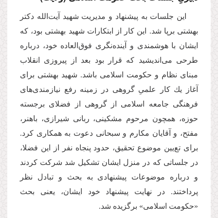
این جلسات به پیشنهاد و مدیریت شهید آیت‌الله دكتر
بهشتى برپا شد. این كار از ابتكارات شهید بهشتى بود، كه
ایشان با هوشمندى و آینده‌نگرى فوق‌العاده خود، درباره
طرحى مى‌اندیشید كه قرار بود بعد از پیروزى انقلاب
مبناى نظام و حكومت اسلامى باشد. شهید بهشتى براى
آغاز یك كار علمىِ گروهى در زمینه رفع نیازمندى‌هاى
فرهنگى جامعه اسلامى از گروهى از فضلاى برجسته
حوزه، همچون مرحوم مشكینى، ربانى شیرازى، باهنر،
مفتح، و آقایان مكارم و سبحانى دعوت به همكارى كرد.
براى تع‌یین موضوع تحقیق، حدود پنجاه نفر از این فضلا،
در جلساتى كه در منزل ایشان تشكیل شد شركت كردند
و درباره موضوعات پیشنهادى به بحث و تبادل نظر
پرداختند. در نهایت پیشنهاد خود ایشان، یعنى بحث
«حكومت اسلامى» برگزیده شد.