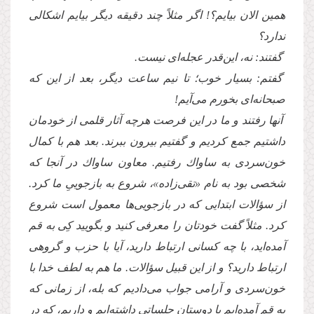
همین الان بیایم؟! اگر مثلاً چند دقیقه دیگر بیایم اشكالى
ندارد؟
گفتند: نه، این‌قدر عجله‌اى نیست.
گفتم: بسیار خوب؛ تا نیم ساعت دیگر، بعد از این كه
صبحانه‌اى بخورم مى‌آیم!
آنها رفتند و ما در این فرصت هرچه آثار قلمى از خودمان
داشتیم جمع كردیم و گفتیم بیرون ببرند. بعد هم با كمال
خون‌سردى به ساواك رفتیم. معاون ساواك در آنجا كه
شخصى بود به نام «تقى‌زاده»، شروع به بازجویىِ ما كرد.
از سؤالات ابتدایى كه در بازجویى‌ها معمول است شروع
كرد. مثلاً گفت خودتان را معرفى كنید و بگو‌یید كِى به قم
آمده‌اید، با چه كسانى ارتباط دارید، آیا با حزب و گروهى
ارتباط دارید؟ و از این قبیل سؤالات. ما هم به لطف خدا با
خون‌سردى و آرامى جواب مى‌دادیم كه بله، از زمانى كه
به قم آمده‌ایم با دوستان جلساتى داشته‌ایم و داریم، كه در