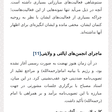
ستم‌شاهى فعالیت‌هاى مبارزاتى بسیارى داشته است.
آنچه در ذیل مى‌آید تنها نمونه‌هایى از این فعالیت‌هاست؛
چراكه بسیارى از فعالیت‌هاى ایشان با نظر به روحیه
كتمان ایشان، مخفى مانده و ایشان انگیزه‌اى براى اظهار
آنها نداشته‌اند.
ماجراى انجمن‌هاى ایالتى و ولایتى
[11]
در آن زمان هنوز نهضت به صورت رسمى آغاز نشده
بود، و رژیم با بیانیه امام(رحمه‌الله) و مراجع تقلید از
تصویب‌نامه ضددینى خود عقب‌نشینى كرد. در این میان،
استاد مصباح با برگزارى جلسات مشورتی در جهت
مبارزه با این تصویب‌نامه برآمد و بر همراهى با امام
(رحمه‌الله) تأكید داشت.
کاپیتولاسیون و آغاز نهضت