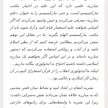
مبارزه، علمى دارد كه این علم در اختیار مكتب
ماركسیسم است، و حتى ماركسیسم را به عنوان «علم
مبارزه» معرفى مى‌كردند و چنین وانمود مى‌كردند كه اگر
كسانى بخواهند علیه استعمار قیام كنند و آزاد شوند باید از
مكتب ماركسیسم الهام بگیرند. ما در مقابل این توهم
سعى مى‌كردیم مطالبى عرضه كنیم كه از بطن اسلام
باشد و از آیات و روایاتى استفاده مى‌كردیم كه دستور
مبارزه داده‌اند و بر این اساس اگر بخواهیم یك مبارزه
اسلامى داشته باشیم احتیاج به ایدئولوژى بیگانه نداریم... .
اینكه ما ایدئولوژى انقلاب را از قرآن استخراج كنیم در آن
زمان كار ابتكارى و جالبى بود... .
نشریه انتقام در ایجاد امید و نشاط میان قشر متدینى
كه به مبارزه علاقه نشان مى‌دادند نقش به‌سزایى داشت؛
زیرا این نشریه با واسطه‌هایى براى رادیوهاى خارجى