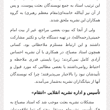
این ترتیب استاد به جمع نویسندگان بعثت پیوست، و پس
از آن نیز آیتالله خامنه‌اى(مقام معظم رهبرى) به گروه
همكاران این نشریه ملحق شدند.
ولى از آنجا كه بیوت بعضى مراجع، غیر از بیت امام
خمینى(رحمه‌الله)، در تهیه دستگاه چاپ و تكثیر مشارکت
داشتند و این ارتباط مستلزم ملاحظاتی بود، كسانى
همچون استاد مصباح، در همكارى با آن نشریه احساس
آزادى كامل نمى‌كردند؛ زیرا بایستى قدرى ملاحظه و
احتیاط روامى‌داشتند یا بعضى مطالبى كه مورد قبول و
تأ‌ییدشان نبود را بالاجبار مى‌پذیرفتند؛ چرا كه نویسندگان
آنها از بنیانگذاران نشریه به‌شمار مى‌آمدند.
تأسیس و اداره نشریه انقلابى «انتقام»
مشكلات نشریه بعثت موجب شد كه استاد مصباح به
فكر تأسیس نشریه‌اى مستقل بیفتد كه تنها علاقه‌مندان