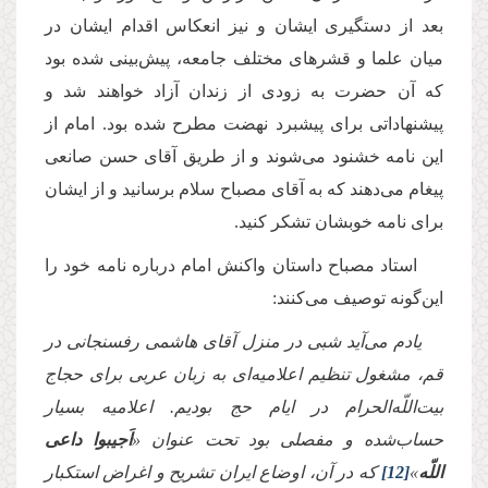
بعد از دستگیرى ایشان و نیز انعكاس اقدام ایشان در
میان علما و قشرهاى مختلف جامعه، پیش‌بینى شده بود
كه آن حضرت به زودى از زندان آزاد خواهند شد و
پیشنهاداتی برای پیشبرد نهضت مطرح شده بود. امام از
این نامه خشنود مى‌شوند و از طریق آقای حسن صانعى
پیغام مى‌دهند كه به آقاى مصباح سلام برسانید و از ایشان
براى نامه خوبشان تشكر كنید.
استاد مصباح داستان واكنش امام درباره نامه خود را
این‌گونه توصیف مى‌كنند:
یادم مى‌آید شبى در منزل آقاى هاشمى رفسنجانى در
قم، مشغول تنظیم اعلامیه‌اى به زبان عربى براى حجاج
بیت‌اللّه‌الحرام در ایام حج بودیم. اعلامیه بسیار
حساب‌شده و مفصلى بود تحت عنوان «
اَجیبوا داعى
اللّه
»
[12]
كه در آن، اوضاع ایران تشریح و اغراض استكبار