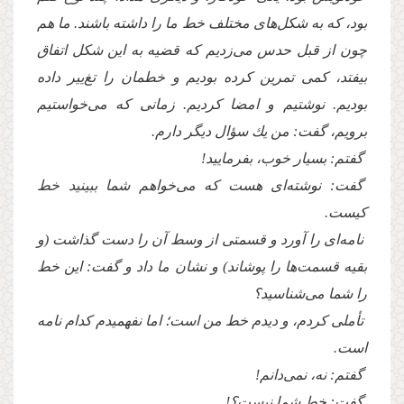
بود، كه به شكل‌هاى مختلف خط ما را داشته باشند. ما هم
چون از قبل حدس مى‌زدیم كه قضیه به این شكل اتفاق
بیفتد، كمى تمرین كرده بودیم و خطمان را تغ‌ییر داده
بودیم. نوشتیم و امضا كردیم. زمانى كه مى‌خواستیم
برویم، گفت: من یك سؤال دیگر دارم.
گفتم: بسیار خوب، بفرما‌یید!
گفت: نوشته‌اى هست كه مى‌خواهم شما ببینید خط
كیست.
نامه‌اى را آورد و قسمتى از وسط آن را دست گذاشت (و
بقیه قسمت‌ها را پوشاند) و نشان ما داد و گفت: این خط
را شما مى‌شناسید؟
تأملى كردم، و دیدم خط من است؛ اما نفهمیدم كدام نامه
است.
گفتم: نه، نمى‌دانم!
گفت: خط شما نیست؟!