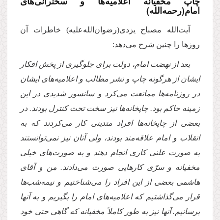
چاپ مخفیانه اعلامیه‌ها و سخنرانى‌هاى
امام(رحمه‌الله)
آیت‌الله مصباح یزدی(رضوان‌الله‌علیه) خاطرات آن
روزها را چنین شرح مى‌دهد:
بعد از نهضت امام، دولت براى جلوگیرى از پخش افكار
ایشان از هرگونه چاپ و نشر مطالب و اعلامیه‌هاى ایشان
در روزنامه‌ها ممانعت مى‌كرد و سانسور شدیدى در این
زمینه حاكم بود. چاپخانه‌ها نیز سخت تحت كنترل بودند. در
بعضى از چاپخانه‌ها افراد متدینى كار مى‌كردند كه به
انقلاب و امام علاقه‌مند بودند، ولى آنان نیز نمى‌توانستند
به صورت علنى كارى انجام دهند و به صورت‌هاى خیلى
مخفیانه و سرّى كارهایى صورت مى‌دادند. من و آقاى
هاشمى بعضى از این افراد را مى‌شناختیم و نیمه‌شب‌ها
قرار مى‌گذاشتیم كه اعلامیه‌هاى امام را بگیریم و به آنها
برسانیم. آنها نیز به طور كاملاً مخفیانه
كه گاهى حتى خود