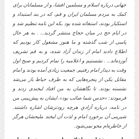
جهانى درباره اسلام و مسلمین افشا، و از مسلمانان براى
كمك به مردم مسلمان ایران و قم، كه در بند استبداد و
استكبار بودند، استغاثه شده بود ـ
كه این نامه تنظیم شد و
در ایام حج در میان حجاج منتشر گردید... . به هر حال
پاسى از شب گذشته و ما هنوز مشغول كار بودیم كه
اطلاع دادند امام از زندان آزاد شده، و به قم تشریف
آورده‌اند... . نشستیم و اعلامیه را تمام كردیم و صبح اول
وقت به دیدار امام رفتیم. جمعیت زیادى آمده بودند و امام
مقابل یكى از پنجره‌هایى كه به طرف حیاط باز مى‌شد
نشسته بودند. تا نگاهشان به من افتاد لبخندى زدند و
فرمودند: «حدس شما صائب بود». ایشان به پیش‌بینى من
در نامه، درباره آزادىِ هرچه زودترشان اشاره داشتند.
شیرینى آن برخورد امام و لذت آن لبخند ملیحشان هرگز
از خاطره‌ام محو نمى‌شود.