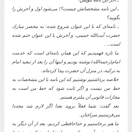
ـ این نامه مشخصاتش چیست؟! مى‌شود اول و آخرش را
بگو‌یید؟
ـ نامه‌اى كه با این عنوان شروع شده: به محضر مبارك
حضرت آیت‌الله خمینى، و آخرش با این عنوان ختم شده
است... .
ما تازه فهمیدیم كه این همان نامه‌اى است كه خدمت
امام(رحمه‌الله) نوشته بودیم و اینها آن را بعد از تبعید امام
به تركیه، در منزل آن حضرت پیدا كرده‌اند.
خلاصه برداشتیم نوشتیم كه این نامه با این مشخصات به
خط من نیست و اگر ثابت شود كه خط من است به
مجازات قانونى آن ملتزم هستم.
بعد گفت: شما فعلاً بروید بعدا اگر لازم شد مجددا
مى‌فرستیم سراغتان.
ما هم برخاستیم و خداحافظى كردیم. بعد از آن دیگر به