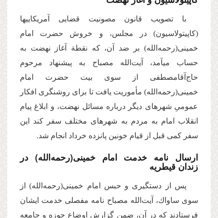
با تصویب قانون مصونیت قضا‌یی آمریکا‌ییها
(کاپیتولاسیون) در مجلس، و خروش حضرت امام
خمینی(رحمه‌الله) بر ضد آن، که نقطة آغاز نهضت به
حساب میآمد، آیت‌الله مصباح به پیشنهاد مرحوم
حاج‌آقامصطفى از سوى بیت حضرت امام
خمینى(رحمه‌الله) مأموریت یافت تا براى روشنگری افكار
عمومىِ شهرهاى دیگر درباره مسائل نهضت، و ابلاغ پیام
انقلاب امام به مردم به شهرهای مختلف سفر کند این
سفر كمى قبل از قیام خونین پانزده خرداد انجام شد.
ارسال نامه خدمت امام خمینى(رحمه‌الله) در
زندان قیطریه
پس از دستگیرى و حبس امام خمینى(رحمه‌الله) از
سوى ساواك، آیت‌الله مصباح نامه مفصلى خدمت ایشان
فرستادند كه در آن، ضمن گزارش اوضاع حوزه و جامعه