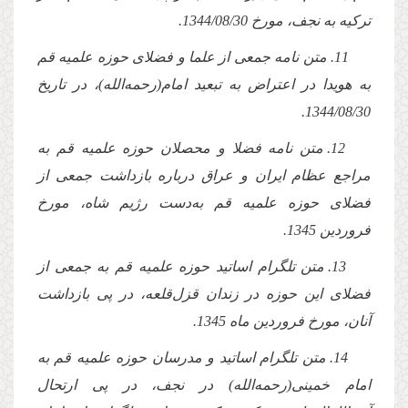
تركیه به نجف، مورخ
1344/08/30
.
11. متن نامه جمعى از علما و فضلاى حوزه علمیه قم
به هویدا در اعتراض به تبعید امام(رحمه‌الله)، در تاریخ
.
1344/08/30
12. متن نامه فضلا و محصلان حوزه علمیه قم به
مراجع عظام ایران و عراق درباره بازداشت جمعى از
فضلاى حوزه علمیه قم به‌دست رژیم شاه، مورخ
فروردین 1345.
13. متن تلگرام اساتید حوزه علمیه قم به جمعى از
فضلاى این حوزه در زندان قزل‌قلعه، در پى بازداشت
آنان، مورخ فروردین ماه 1345.
14. متن تلگرام اساتید و مدرسان حوزه علمیه قم به
امام خمینى(رحمه‌الله) در نجف، در پى ارتحال