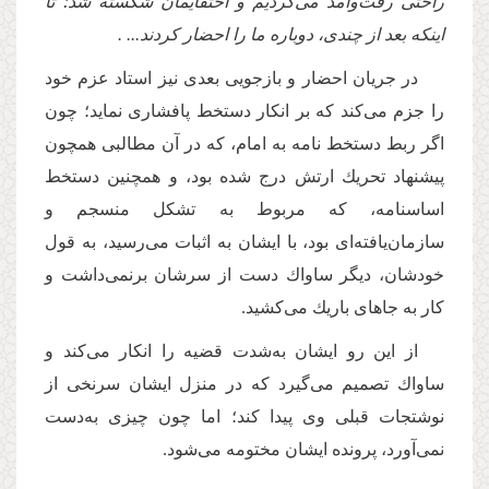
راحتى رفت‌وآمد مى‌كردیم و اختفایمان شكسته شد؛ تا
اینكه بعد از چندى، دوباره ما را احضار كردند... .
در جریان احضار و بازجویى بعدى نیز استاد عزم خود
را جزم مى‌كند كه بر انكار دستخط پافشارى نماید؛ چون
اگر ربط دستخط نامه به امام، كه در آن مطالبى همچون
پیشنهاد تحریك ارتش درج شده بود، و همچنین دستخط
اساسنامه، كه مربوط به تشكل منسجم و
سازمان‌یافته‌اى بود، با ایشان به اثبات مى‌رسید، به قول
خودشان، دیگر ساواك دست از سرشان برنمى‌داشت و
كار به جاهاى باریك مى‌كشید.
از این رو ایشان به‌شدت قضیه را انكار مى‌كند و
ساواك تصمیم مى‌گیرد كه در منزل ایشان سرنخى از
نوشتجات قبلى وى پیدا كند؛ اما چون چیزى به‌دست
نمى‌آورد، پرونده ایشان مختومه مى‌شود.