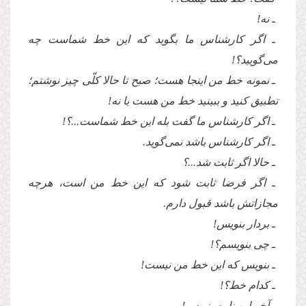
ـ نه!
ـ اگر كارشناس ما بگوید كه این خط شماست چه
مى‌گو‌یید؟!
ـ نمونه خط من اینجا هست؛ صبح تا حالا كلّى چیز نوشتم؛
تطبیق كنید و ببینید خط من هست یا نه!
ـ اگر كارشناس ما گفت بله این خط شماست...؟!
ـ اگر كارشناس باشد نمى‌گوید.
ـ حالا اگر ثابت شد...؟
ـ اگر فرضا ثابت شود كه این خط من است، هرچه
مجازاتش باشد قبول دارم.
ـ بردار بنویس!
ـ چى بنویسم؟!
ـ بنویس كه این خط من نیست!
ـ كدام خط؟!
ـ آخر این نامه بنویس!