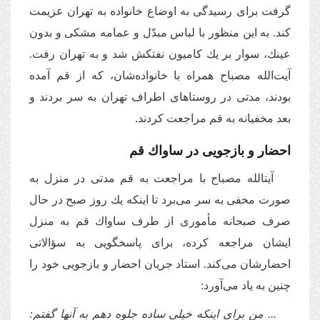
گرفت براى رسیدگى به اوضاع خانواده به تهران عزیمت
كند. به این منظور با لباس مبدّل و عمامه مشكى و بدون
عینك، سوار بر یك كامیون نفتكش شد و به تهران رفت.
آیت‌الله مصباح همراه با خانواده‌شان، كه از قم آمده
بودند، مدتى در روستاهای اطراف تهران به سر بردند و
بعد مخفیانه به قم مراجعت كردند.
احضار و بازجویى در ساواك قم
آیتالله مصباح با مراجعت به قم مدتى در منزل به
صورت مخفى به سر مى‌برد تا اینكه یك روز صبح در حال
صرف صبحانه مأمورى از طرف ساواك قم به منزل
ایشان مراجعه كرده، براى پاسخگویى به سؤالاتى
احضارشان مى‌كند. استاد جریان احضار و بازجویى خود را
چنین به یاد مى‌آورد:
... من براى اینكه خیلى ساده جلوه دهم به آنها گفتم: