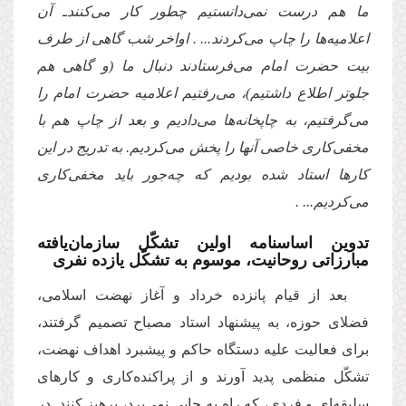
ما هم درست نمى‌دانستیم چطور كار مى‌كنند
ـ آن
اعلامیه‌ها را چاپ مى‌كردند... . اواخر شب گاهى از طرف
بیت حضرت امام مى‌فرستادند دنبال ما (و گاهى هم
جلوتر اطلاع داشتیم)، مى‌رفتیم اعلامیه حضرت امام را
مى‌گرفتیم، به چاپخانه‌ها مى‌دادیم و بعد از چاپ هم با
مخفى‌كارى خاصى آنها را پخش مى‌كردیم. به تدریج در این
كارها استاد شده بودیم كه چه‌جور باید مخفى‌كارى
مى‌كردیم... .
تدوین اساسنامه اولین تشكّل سازمان‌یافته
مبارزاتى روحانیت، موسوم به تشكّل یازده نفرى
بعد از قیام پانزده خرداد و آغاز نهضت اسلامى،
فضلاى حوزه، به پیشنهاد استاد مصباح تصمیم گرفتند،
براى فعالیت علیه دستگاه حاكم و پیشبرد اهداف نهضت،
تشكّل منظمى پدید آورند و از پراكنده‌كارى و كارهاى
سلیقه‌اى و فردى، كه راه به جایى نمى‌برد، پرهیز كنند. در