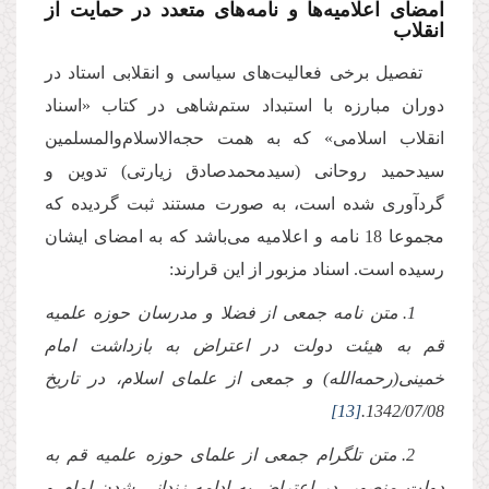
امضای اعلامیه‌ها و نامه‌های متعدد در حمایت از
انقلاب
تفصیل برخى فعالیت‌هاى سیاسى و انقلابى استاد در
دوران مبارزه با استبداد ستم‌شاهى در كتاب «اسناد
انقلاب اسلامى» كه به همت حجه‌الاسلام‌والمسلمین
سیدحمید روحانى (سیدمحمدصادق زیارتى) تدوین و
گردآورى شده است، به صورت مستند ثبت گردیده كه
مجموعا 18 نامه و اعلامیه مى‌باشد كه به امضاى ایشان
رسیده است. اسناد مزبور از این قرارند:
1. متن نامه جمعى از فضلا و مدرسان حوزه علمیه
قم به هیئت دولت در اعتراض به بازداشت امام
خمینى(رحمه‌الله) و جمعى از علماى اسلام، در تاریخ
[13]
1342/07/08.
2. متن تلگرام جمعى از علماى حوزه علمیه قم به
دولت منصور، در اعتراض به ادامه زندانى شدن امام و