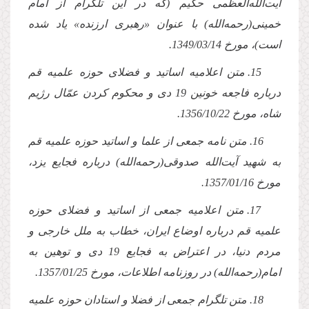
آیت‌الله‌العظمى حكیم (كه در این تلگرام از امام
خمینى(رحمه‌الله) با عنوان «رهبرى ارزنده» یاد شده
است)، مورخ 1349/03/14.
15. متن اعلامیه اساتید و فضلاى حوزه علمیه قم
درباره فاجعه خونین 19 دى و محكوم كردن عمّال رژیم
شاه، مورخ 1356/10/22.
16. متن نامه جمعى از علما و اساتید حوزه علمیه قم
به شهید آیت‌الله صدوقى(رحمه‌الله) درباره فجایع یزد،
مورخ 1357/01/16.
17. متن اعلامیه جمعى از اساتید و فضلاى حوزه
علمیه قم درباره اوضاع ایران، خطاب به ملل خارجى و
مردم دنیا، در اعتراض به فجایع 19 دى و توهین به
امام(رحمه‌الله) در روزنامه اطلاعات، مورخ 1357/01/25.
18. متن تلگرام جمعى از فضلا و استادان حوزه علمیه