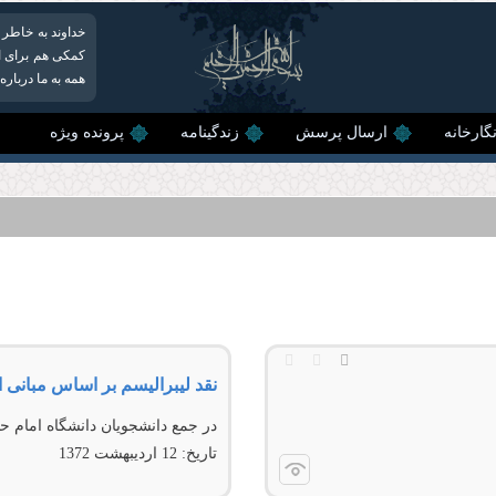
خداوند به خاطر 
کمکی هم برای او
همه به ما درباره
گارخانه
ارسال پرسش
زندگینامه
پرونده ویژه
نقد لیبرالیسم بر اساس مبانی 
در جمع دانشجویان دانشگاه امام حس
تاریخ:
12 ارديبهشت 1372