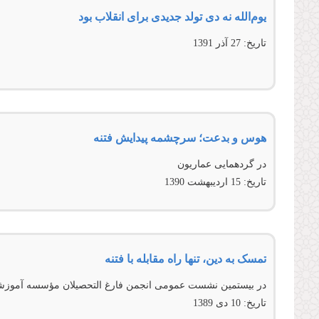
یوم‌الله نه دی تولد جدیدی برای انقلاب بود
تاریخ:
27 آذر 1391
هوس و بدعت؛ سرچشمه پیدایش فتنه
در گردهمايی عماريون
تاریخ:
15 ارديبهشت 1390
تمسک به دین، تنها راه مقابله با فتنه
در بیستمین نشست عمومی انجمن فارغ التحصیلان مؤسسه آموزش
تاریخ:
10 دى 1389