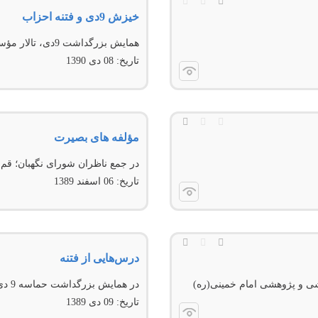
خیزش 9دی و فتنه احزاب
همايش بزرگداشت 9دی، تالار مؤسسه امام خمينی(ره)
تاریخ:
08 دى 1390
مؤلفه های بصیرت
در جمع ناظران شورای نگهبان؛ قم
تاریخ:
06 اسفند 1389
درس‌هایی از فتنه
ی و پژوهشی امام خمینی(ره)
در همایش بزرگداشت حماسه 9 دی و بررسی ریشه‌های فتنه 88
تاریخ:
09 دى 1389