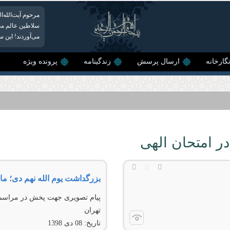
مرحوم آیت‌الله‌
سلاطین عالم می‌
می‌آوردند! این س
گارخانه
ارسال پرسش
زندگینامه
پرونده ویژه
در امتحان الهی
بزرگداشت يوم‌ الله نهم دی؛ ما
پيام تصويری جهت پخش در مراسم ب
تهران
تاریخ:
08 دى 1398