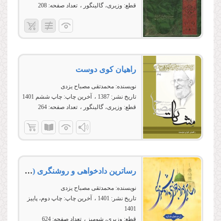
قطع:
وزیری، گالینگور
تعداد صفحه:
208
راهیان كوى دوست
نویسنده:
محمدتقی مصباح یزدی
تاریخ نشر:
1387
آخرین چاپ:
چاپ ششم 1401
قطع:
وزیری، گالینگور
تعداد صفحه:
264
رساترین دادخواهی و روشنگری (شرح خطبه فدکیه) جلد اول
نویسنده:
محمدتقی مصباح یزدی
تاریخ نشر:
1401
آخرین چاپ:
چاپ دوم، پاييز
1401
قطع:
وزیری، شومیز
تعداد صفحه:
624