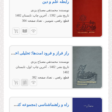
رابطه علم و دین
نویسنده:
محمدتقی مصباح یزدی
تاریخ نشر:
1392
آخرین چاپ:
تابستان 1402
قطع:
رقعی، شومیز
تعداد صفحه:
304
راز فراز و فرود امت‌ها؛ تحليلی اخلاقی از سرگذشت بنی‌اسرائيل در قرآن
نویسنده:
محمدتقي مصباح يزدي
تاریخ نشر:
1402
آخرین چاپ:
اول، تابستان
1402
قطع:
رقعي
تعداد صفحه:
392
راه و راهنماشناسی (مجموعه کتب آموزشی معارف قرآن 5 و 4)