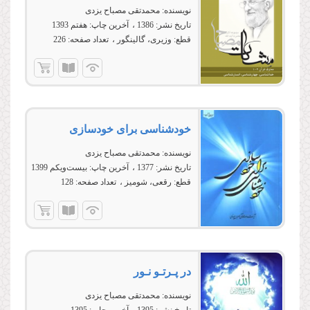
نویسنده:
محمدتقی مصباح یزدی
تاریخ نشر:
1386
آخرین چاپ:
هفتم 1393
قطع:
وزیری، گالینگور
تعداد صفحه:
226
خودشناسی برای خودسازی
نویسنده:
محمدتقی مصباح یزدی
تاریخ نشر:
1377
آخرین چاپ:
بیست‌ویکم 1399
قطع:
رقعی، شومیز
تعداد صفحه:
128
در پـرتـو نـور
نویسنده:
محمدتقی مصباح یزدی