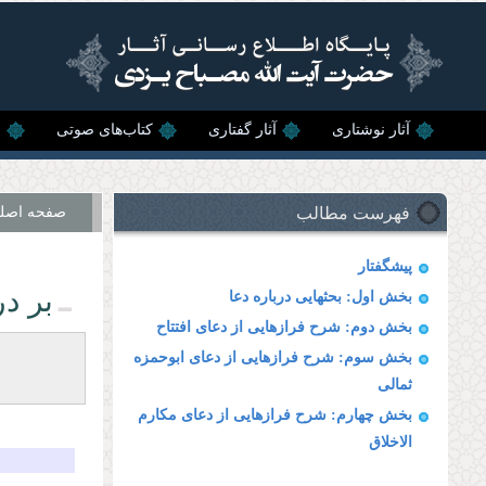
رفتن به محتوای اصلی
آثار نوشتاری
آثار گفتاری
کتاب‌های صوتی
ن
فهرست مطالب
صفحه اصل
پیشگفتار
بر د
بخش اول: بحثهایى درباره دعا
بخش دوم: شرح فرازهایى از دعاى افتتاح
بخش سوم: شرح فرازهایى از دعاى ابوحمزه
ثمالى
بخش چهارم: شرح فرازهایى از دعاى مكارم
الاخلاق