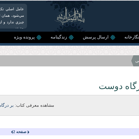
عامل اصلي تکا
مي‌شود، همان ا
چيزي ندارد و ا
حقيقتي...
گارخانه
ارسال پرسش
زندگینامه
پرونده ویژه
ی
رگاه دوست
مشاهده معرفی کتاب:
بر درگا
﴿ صفحه 2﴾