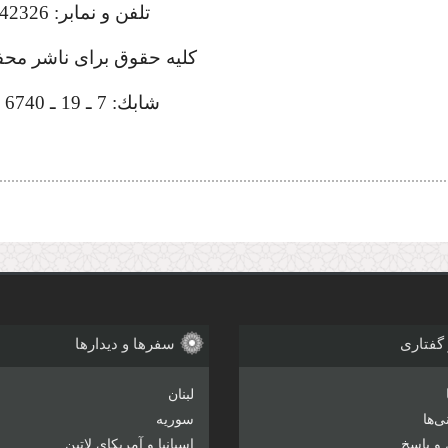
تلفن و نمابر: 7742326
كلیه حقوق براى ناشر م
شابك: 7 ـ 19 ـ 6740 ـ 964
 گفتاری
سفرها و دیدارها
لبنان
‌ها
سوریه
و پاسخ
اسپانیا و آمریکای لاتین