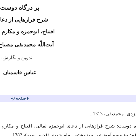
بر درگاه دوست
شرح فرازهایی از دعا
افتتاح، ابوحمزه و مكارم ا
آیت‌اللّه محمدتقى مصباح
تدوین و نگارش:
عباس قاسمیان
﴿ صفحه 3﴾
ى، محمدتقى، 1313 ـ
ه دوست: شرح فرازهایى از دعاى ابوحمزه ثمالى، افتتاح و مكارم
قم: مؤسسه آموزشى و پژوهشى امام خمینى
(قدس سره)
، 1382.