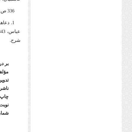
336 ص.
شرح.
بر د
مؤلف
تدوی
ناشر
چاپ:
نوبت 
شمار