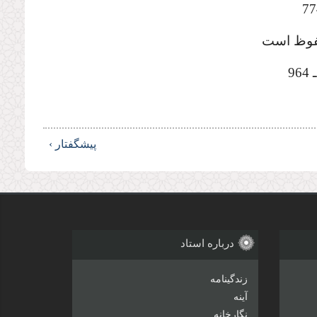
حفوظ است
پیشگفتار ›
درباره استاد
زندگینامه
آینه
نگارخانه