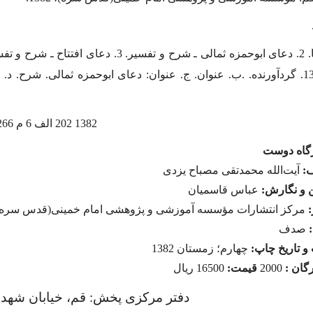
عباس، 1343. گردآورنده. .ب. عنوان. ج. عنوان: دعاى ابوحمزه ثمالى. شرح.
1382 202 الف 6 م 266 BP
رگاه دوست
:
آیت‌الله محمدتقى مصباح یزدى
ن و نگارش:
عباس قاسمیان
:
مركز انتشارات مؤسسه آموزشى و پژوهشى امام خمینى(قدس سره)
صدف
و تاریخ چاپ:
چهارم؛ زمستان 1382
گان :
2000
قیمت:
16500 ریال
دفتر مرکزی پخش: قم، خیابان شهداء، کوی 24