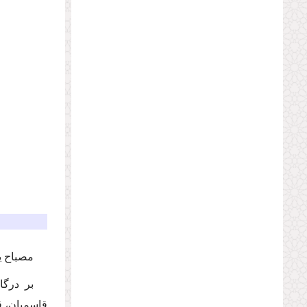
مصباح یزد
بر درگا
قاسمیان، 