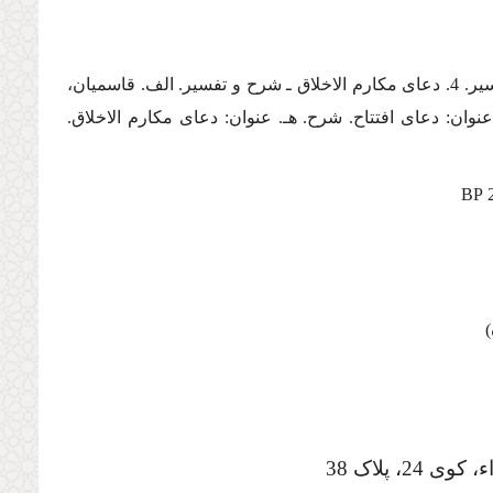
1. دعاها. 2. دعاى ابوحمزه ثمالى ـ شرح و تفسیر. 3. دعاى افتتاح ـ شرح و تفسیر. 4. دعاى مكارم الاخلاق ـ شرح و تفسیر. الف. قاسمیان،
 د. عنوان: دعاى افتتاح. شرح. هـ. عنوان: دعاى مكارم الاخلاق.
، پلاک 38