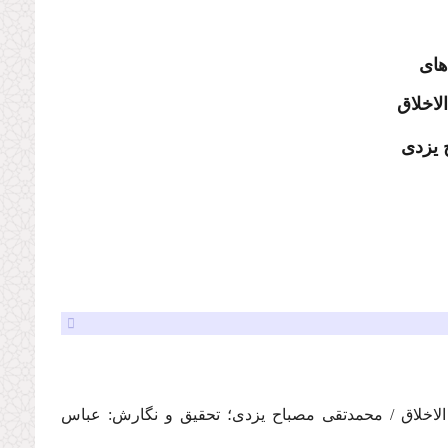
های
لاخلاق
 یزدى
 الاخلاق / محمدتقى مصباح یزدى؛ تحقیق و نگارش: عباس