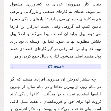
دنبال كار‌ مى‌رویم؛ عده‌اى به كشاورزى مشغول‌
مى‌شوند، عده‌اى به كارهاى صنعتى و بازرگانى و برخى
هم به كارهاى خدماتى‌ مى‌پردازند تا نیازهاى زندگى خود را
تأمین كنیم. اما گروهى وقتى دست اندركار این كارها‌
مى‌شوند پول برایشان اصالت پیدا‌ مى‌كند و اصلا پول
داشتن مطلوب آنها‌ مى‌شود. ابتدا پول وسیله‌اى بود براى
تهیه غذا و لباس، اما وقتى در گیر كارهاى اقتصادى شدند
پول مقصد اصلى‌ مى‌شود. لذا، به دنبال جمع كردن و هر
﴿ صفحه 77﴾
چه بیشتر اندوختن آن‌ مى‌روند. افرادى هستند كه اگر
در تمام روز، از بهترین غذاها و در تمام سال، از بهترین
لباسها استفاده نمایند و در مجلّلترین كاخها زندگى كنند
ثروت آنها براى خود و فرزندانشان تا هفت نسل كافى
است ولى قناعت نمى‌كنند و پیوسته به فكر افزودن بر