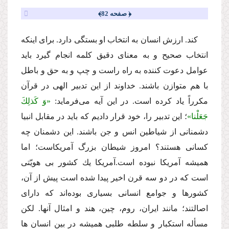
﴿ صفحه 82﴾
كند. ارزش انسان به انتخاب او بستگى دارد. براى اینكه
انتخاب صحیح و به معناى دقیق كلمه انجام گیرد باید
عوامل دعوت كننده به راه راست و چپ و به حق و باطل
با هم متوازن باشند. خداوند از این تدبیر الهى در قرآن
مكرراً یاد كرده است. در این آیه‌ مى‌فرماید:
«وَ كَذلِكَ
جَعَلْنا»
؛ این تدبیر را، خود قرار دادیم كه باید در مقابل انبیا
دشمنانى از شیاطین انس و جن باشند. این دشمنان چه
كسانى هستند؟ امروز شیطان بزرگ آمریكاست؛ اما
همیشه آمریكا نبوده است.آمریكا یك كشور بى هویّتى
است كه در دو سه قرن اخیر پیدا شده است پیش از آن،
كشورها و جوامع انسانى بسیارى بوده‌اند كه داراى
اصالتند؛ مانند ایران، روم، چین، هند و امثال آنها. لكن
مسأله استكبار و سلطه طلبى همیشه در بین انسان ها