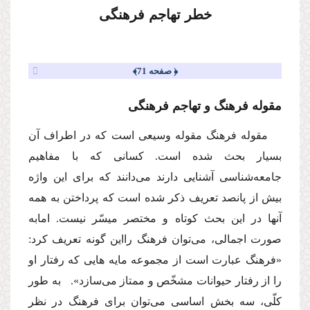
خطر تهاجم فرهنگى
﴿ صفحه 71﴾
مقوله فرهنگ و تهاجم فرهنگى
مقوله فرهنگ مقوله وسیعى است كه در اطراف آن
بسیار بحث شده است. كسانى كه با مفاهیم
جامعه‌شناسى آشنایى دارند‌ مى‌دانند كه براى این واژه
بیش از پانصد تعریف ذكر شده است كه پرداختن به همه
آنها در این بحث كوتاه و مختصر میسّر نیست. امابه
صورت اجمالى،‌ مى‌توان فرهنگ رااین گونه تعریف كرد:
«فرهنگ عبارت است از مجموعه مایه هایى كه رفتار او
را از رفتار حیوانات مشخّص و ممتاز‌ مى‌سازد». به طور
كلّى، سه بخش اساسى‌ مى‌توان براى فرهنگ در نظر