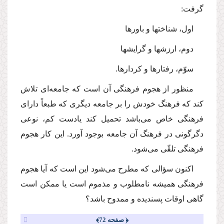
گرفت:
اول، شناختها و باورها
دوم، ارزشها و گرایشها
سوّم، رفتارها و كردارها.
منظور از هجوم فرهنگى آن است كه جامعه‌اى تلاش
كند كه فرهنگ خودش را بر جامعه دیگرى كه طبعاً داراى
فرهنگى خاص‌ مى‌باشد تحمیل كند یادست كم، نوعى
دگرگونى در فرهنگ آن جامعه بوجود آورد. این كار هجوم
فرهنگى تلقّى‌ مى‌شود.
اكنون سؤالى كه مطرح‌ مى‌شود این است كه آیا هجوم
فرهنگى همیشه نامطلوب و مذموم است یا ممكن است
گاهى اوقات پسندیده و ممدوح باشد؟
﴿ صفحه 72﴾