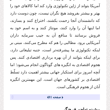
آمریكا بتواند از ژاپن تكنولوژى وارد كند اما كالاهاى خود را
بهتر و بیشتر بفروشد هیچ نگران نیست، چون دوست دارد
كه دانشمندان آنجا زحمت بكشند، اختراع كنند و بسازند،
اما اینها آن را وارد كنند، مونتاژ كنند و به اسم خود به
فروش برسانند تا منافع آن به جیب سرمایه داران
آمریكایى برود. مطالبى را هم كه مطرح‌ مى‌كنند، مبنى بر
اینكه تكنولوژى ما پیشرفته‌تر است، جنبه تبلیغاتى دارد،
براى اینكه بتوانند از آن بهره بردارى اقتصادى كنند. پس
هجوم اقتصادى به انگیزه هاى گوناگون انجام‌ مى‌شود؛ اما
آنچه امروز براى استكبار جهانى بیشتر اهمیت دارد تسلّط
اقتصادى بر كشورهاى جهان است. این مهمترین انگیزه
آنان از هجوم فرهنگى است.
﴿ صفحه 81﴾
پیشینه تهاجم فرهنگى