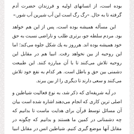
بوده است، از انسانهاى اولیه و فرزندان حضرت آدم
گرفته تا به حال. «رگ رگ است این آب شیرین آب شور.»
این مسأله همیشه بوده است، پس از این هم خواهد
بود. مردم سلطه جو، برترى طلب و ناراضى نسبت به حق
خود همیشه بوده اند. هرروز به یك شكل جلوه‌ مى‌كند؛ اما
این روحیه از بین نخواهد رفت. انبیا هم در مقابل این
روحیه تلاش‌ مى‌كنند تا با آن مبارزه كنند. این طبیعت
دشمنى بین حق و باطل است. هر كدام به نفع خود تلاش‌
مى‌كنند و سعى دارند تا دیگرى را از بین ببرند.
در آیه شریفه‌اى كه ذكر شد، به نوع فعالیت شیاطین و
اصلى ترین كارى كه انجام‌ مى‌دهند اشاره شده است بیان
آن مسائل توسط قرآن براى هدایت ماست تا بدانیم كه
چه دشمنانى در كمین ما هستند و بدانیم كه چگونه در
مقابل آنها موضع گیرى كنیم. شیاطین انس در مقابل انبیا