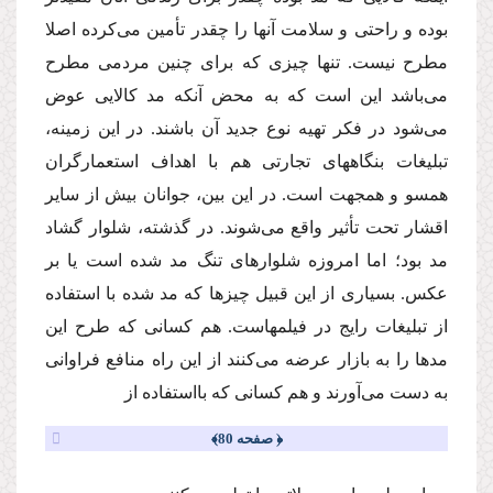
بوده و راحتى و سلامت آنها را چقدر تأمین‌ مى‌كرده اصلا
مطرح نیست. تنها چیزى كه براى چنین مردمى مطرح‌
مى‌باشد این است كه به محض آنكه مد كالایى عوض‌
مى‌شود در فكر تهیه نوع جدید آن باشند. در این زمینه،
تبلیغات بنگاههاى تجارتى هم با اهداف استعمارگران
همسو و همجهت است. در این بین، جوانان بیش از سایر
اقشار تحت تأثیر واقع‌ مى‌شوند. در گذشته، شلوار گشاد
مد بود؛ اما امروزه شلوارهاى تنگ مد شده است یا بر
عكس. بسیارى از این قبیل چیزها كه مد شده با استفاده
از تبلیغات رایج در فیلمهاست. هم كسانى كه طرح این
مدها را به بازار عرضه‌ مى‌كنند از این راه منافع فراوانى
به دست‌ مى‌آورند و هم كسانى كه بااستفاده از
﴿ صفحه 80﴾