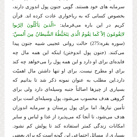
سرمایه هاى خود هستند. گویى جنون پول اندوزى دارند،
بخصوص كسانى كه به رباخوارى عادت كرده اند. قرآن
كریم در این باره‌ مى‌فرماید:
«الّذینَ یَأكُلُونَ الِرّبوا
لایَقُومُونَ اِلاّ كَما یَقُومُ الّذى یَتَخَبُّطُهُ الشَّیطانُ مِنَ اْلمسِّ
:
(سوره بقره:275) حالت روانى عجیبى شبیه جنون پیدا‌
مى‌كنند. (جنون پول اندوختن) اینكه این همه مال چه
فایده‌اى براى او دارد و این همه پول را‌ مى‌خواهد چه كند
براى او مطرح نیست. براى او تنها داشتن مال اهمیّت
دارد.این مطلب به عنوان نمونه ذكر شد تا بدانیم كه
بسیارى از چیزها اصالتاً جنبه وسیله‌اى دارد ولى براى
گروهى هدف محسوب‌ مى‌شود، پول وسیله‌اى است براى
تأمین نیازها، اما براى پول پرستان و سرمایه اندوزان
هدف‌ مى‌شود، تا آنجا كه‌ مى‌پذیرد از غذا و لباس و سایر
امكانات زندگى كمتر استفاده كند تا پولش كم نشود.
بسیارى از مسائل اجتماعى این گونه است كه براى بعضى