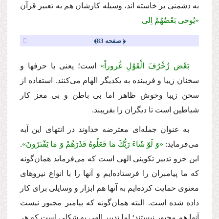
به دشمنى بر خاسته اند، وسیله كارشان هم به تعبیر قرآن
«یُوحى بَعْضُهُمْ اِلى
﴿ صفحه 83﴾
بَعْض زُخْرُفَ الْقَوْلِ غُروراً»
است؛ یعنى با حرفها و
سخنان زیبا و فریبنده به یكدیگر الهام‌ مى‌كنند. استفاده از
سخن زیبا وخوش ظاهر اما بى باطن و بى مغز كار
شیاطین است تا دیگران را بفریبند.
به عنوان جمله‌اى معترضه خداوند در انتهاى این آیه‌
مى‌فرماید:
«وَ لَوْ شَاءَ رَبُّكَ مَا فَعَلُوهُ فَذَرَهُمْ وَ مَا یَفْتَرُونَ»
.
این جزو تدبیر تكوینى الهى است كه‌ مى‌فرماید همان‌گونه
كه ما پیامبران را فرستاده‌ایم و آنها را با انواع نیروهاى
معنوى حمایت كرده‌ایم به آنها هم ابزار و وسایلى براى كار
داده شده است. البته همان‌گونه كه پیامبر مجبور نیست
آنها هم مجبور نیستند؛ اما تدبیر الهى به شكلى است كه هر