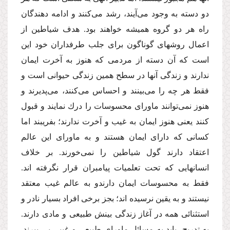
دو دسته به وجود‌ مى‌آیند، رشد‌ مى‌كنند و ادامه دهندگان
راه هر دو گروه همیشه خواهند بود. هدف شیاطین از
اعمال روشهاى گوناگون براى جلب طرفداران خود این
است كه آن دسته از مردمى كه هنوز به آخرت ایمان
ندارند و زندگى آنها در سطح همین زندگى حیوانى است و
فقط هر چه را‌ مى‌بینند و احساس‌ مى‌كنند،‌ مى‌پدیرند و
هنوز نمى‌توانند ماوراى محسوسات را درك نمایند و قبول
كنند یعنى هنوز ایمان به غیب و آخرت ندارند؛ بفریبند اما
كسانى كه داراى ایمان هستند و به ماوراى این عالم
اعتقاد دارند گول شیاطین را نمى‌خورند. بر خلاف
انسانهایى كه تحت تعلمیات پیامبران قرار نگرفته اند.
فقط به محسوسات ایمان دارندو به عالم غیب معتقد
نیستند و به یقین نرسیده اند؛ بجز برخى افراد بسیار نادر و
استثنائى همه در آغاز زندگى بینش طبیعى و مادى دارند.
به تدریج، باید به مسائل ماوراى طبیعى و غیبى پى ببرند.