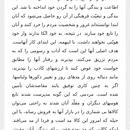
اطاعت و بندگى آنها را به گردن خود انداخته با شد. این
بندگى و تبعیّت فرهنگى از آن رو حاصل‌ مى‌شود كه آنان
ابتدا توانسته‌اند غرور و شخصیت مردم را خرد كنند و آنان
را تابع خود سازند. در نتیجه، به خود اتّكا ندارند واز خود
هویّتى نخواهند داشت. با اینهمه، این ابتداى كار آنهاست.
هدف اصلى آنها این است كه آداب و رسومى را كه به
مردم تزریق‌ مى‌كنند، بپذیرند و رفتار آنها را مطابق
خواست خود عوض كنند تا ارزشهاى كاذب را بپذیرند،
مانند دنباله روى از مدهاى روز و تغییر دكورها ولباسها.
اگر به چنین كارى توفیق یابند مقاصدشان تأمین
شده است. مردمى كه این گونه مدپرست شدند تابع
هوسهاى دیگران و مقلّد آنان شدند به راحتى‌ مى‌توان
كالاها بى شمارى را در بازار آنها به فروش رساند، با این
حیله كه امروز این كالا مد است و فردا از مد‌ مى‌افتد.
اینكه كالایى كه مد بوده چقدر براى زندگى آنان مفیدتر