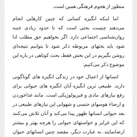
منظور از هجوم فرهنگى همین است.
اما اینكه انگیزه كسانى كه چنین كارهایى انجام‌
مى‌دهند چیست بحثى است كه تا حدود زیادى جنبه
روان‌شناسى اجتماعى دارد. اگر بخواهیم حق مطلب ادا
شود باید بحثهاى مربوطه ذكر شود تا بتوانیم نتیجه‌اى
روشن بگیریم در این بخش فقط، بحث كوتاهى در باره این
موضوع ذكر‌ مى‌كنیم:
انسانها از اعمال خود در زندگى انگیزه هاى گوناگونى
دارند. طبیعى ترین انگیزه آنان انگیزه هاى حیوانى براى
رفع نیازهاى مادى و فیزیولوژیكى است. مانند غذاخوردن
و ارضاء هوسهاى جنسى و شهوانى این نیازهاى طبیعى در
بعد حیوانى انسانها ظهور پیدا‌ مى‌كند و آنان تلاش‌ مى‌كنند
كه این غرایز و خواستهاى حیوانى را هرچه بهتر و بیشتر
ارضانمایند. به عبارت دیگر، مقصد چنین انسانهاى حیوان