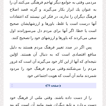
مردمى وقتى به جوامع دیگر تهاجم فرهنگى‌ مى‌كنند آن را
به عنوان یك ابزار بكار‌ مى‌گیرند و گرنه قصد اصلاح
فرهنگ دیگران را ندارند، در فكر این نیستند كه اعتقادات
آنها درست است یا غلط، باورها و ارزشهایشان صحیح
است یا خطا. اگر آنها براى مردم دل‌ مى‌سوزاندند اول
سعى‌ مى‌كردند كه باورها و ارزشهاى خود را تصحیح كنند.
پس اگر در صدد تغییر فرهنگ مردم هستند به دلیل
منافع اقتصادى است كه به دنبال آن هستند. اوّلین
نتیجه‌اى كه آنها از این كار خود‌ مى‌گیرند آن است كه غرور
مردم را‌ مى‌شكنند.وقتى مردم فرهنگ خود را مردود
شمردند مانند آن آست كه هویت اجتماعى خود
﴿ صفحه 79﴾
را از دست داده باشند. وقتى ملتى از فرهنگ خود
دست بردارد و تابع دیگران شود مانند آن است كه بند