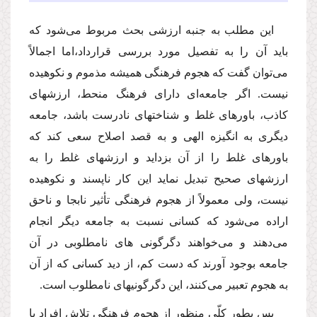
این مطلب به جنبه ارزشى بحث مربوط‌ مى‌شود كه
باید آن را به تفصیل مورد بررسى قرارداد،اما اجمالاً‌
مى‌توان گفت كه هجوم فرهنگى همیشه مذموم و نكوهیده
نیست. اگر جامعه‌اى داراى فرهنگ منحط، ارزشهاى
كاذب، باورهاى غلط و شناختهاى نادرست باشد، جامعه
دیگرى به انگیزه الهى و به قصد اصلاح سعى كند كه
باورهاى غلط را از آن بزداید و ارزشهاى غلط را به
ارزشهاى صحیح تبدیل نماید این كار ناپسند و نكوهیده
نیست، ولى معمولاً از هجوم فرهنگى تأثیر نابجا و ناحق
اراده‌ مى‌شود كه كسانى نسبت به جامعه دیگر انجام‌
مى‌دهند و‌ مى‌خواهند دگرگونى هاى نامطلوبى در آن
جامعه بوجود آورند كه دست كم، از دید كسانى كه از آن
به هجوم تعبیر‌ مى‌كنند، این دگرگونیهاى نامطلوب است.
پس بطور كلّى منظور از هجوم فرهنگى تلاش افراد یا