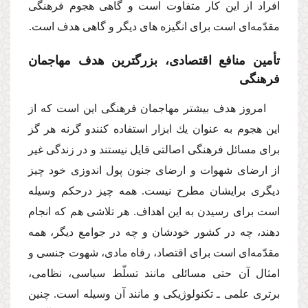
افراد از این كار متفاوت است و گاهى هجوم فرهنگى
مقدّمه‌اى است براى انگیزه هاى دیگر و گاهى هدف است.
تأمین منافع اقتصادى، بزرگترین هدف مهاجمان
فرهنگى
امروز هدف بیشتر مهاجمان فرهنگى این است كه از
این هجوم به عنوان یك ابزار استفاده كنندو گرنه هر گز
براى مسائل فرهنگى اصالتى قایل نیستند و در زندگى غیر
از ارضاى شهوات و ارضاى جنون پول اندوزى خود چیز
دیگرى برایشان مطرح نیست. همه چیز درحكم وسیله
است براى رسیدن به این اهداف. هر تلاشى هم كه انجام
دهند، چه در كشور خودشان و چه در جوامع دیگر، همه
مقدّمه‌اى است براى اقتصاد، رفاه مادى، شهوت جنسى و
امثال آن حتى مسائلى مانند تسلّط سیاسى، نظامى،
برترى علمى ـ تكنولوژیكى و مانند آن وسیله است. چنین