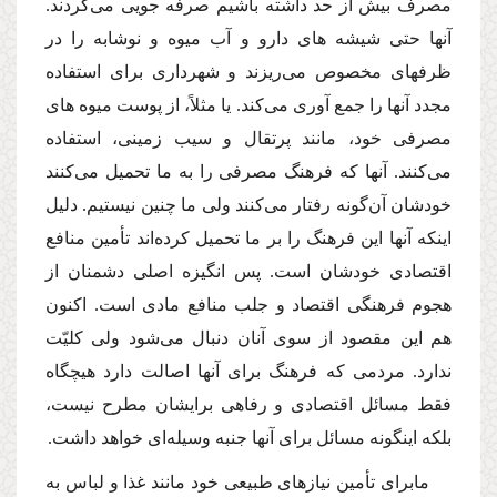
مصرف بیش از حد داشته باشیم صرفه جویى‌ مى‌كردند.
آنها حتى شیشه هاى دارو و آب میوه و نوشابه را در
ظرفهاى مخصوص‌ مى‌ریزند و شهردارى براى استفاده
مجدد آنها را جمع آورى‌ مى‌كند. یا مثلاً، از پوست میوه هاى
مصرفى خود، مانند پرتقال و سیب زمینى، استفاده‌
مى‌كنند. آنها كه فرهنگ مصرفى را به ما تحمیل‌ مى‌كنند
خودشان آن‌گونه رفتار‌ مى‌كنند ولى ما چنین نیستیم. دلیل
اینكه آنها این فرهنگ را بر ما تحمیل كرده‌اند تأمین منافع
اقتصادى خودشان است. پس انگیزه اصلى دشمنان از
هجوم فرهنگى اقتصاد و جلب منافع مادى است. اكنون
هم این مقصود از سوى آنان دنبال‌ مى‌شود ولى كلیّت
ندارد. مردمى كه فرهنگ براى آنها اصالت دارد هیچگاه
فقط مسائل اقتصادى و رفاهى برایشان مطرح نیست،
بلكه اینگونه مسائل براى آنها جنبه وسیله‌اى خواهد داشت.
مابراى تأمین نیازهاى طبیعى خود مانند غذا و لباس به