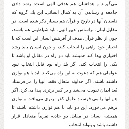
مى‌گیرند و هدفشان هم هدفى الهى است: رشد دادن
جامعه و رساندن آن به كمال انسانى. این یك گروه كه
داستان آنها در تاریخ و قرآن هم بسیار ذكر شده است. در
مقابل اینان، براساس تدبیر الهى، باید شیاطینى هم باشند،
چون از نظر قرآن، هدف از آفرینش انسان این است كه با
اختیار خود راهى را انتخاب كند، و چون انسان باید رشد
اختیارى پیدا كند همیشه باید دو راه در مقابل او باشد تا
یكى را انتخاب كند. اگر یك راه بود قابل انتخاب نبود
عواملى هم كه دعوت به این راه‌ مى‌كنند باید با هم توازن
داشته باشند. اگر خداوند متعال فقط انبیا را‌ مى‌فرستاد
بُعد ایمان تقویت‌ مى‌شد و بر كفر برترى پیدا‌ مى‌كرد. اگر
هم آنها رانمى فرستاد عامل كفر برترى‌ مى‌یافت و توازن
برهم‌ مى‌خورد. این دو باید با هم توازن داشته باشند تا
همیشه انسان در مقابل دو جاذبه تقریباً متعادل قرار
داشته باشد و بتواند انتخاب