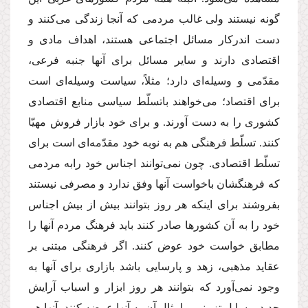
گونه نیستند ولى غالب مردمى كه آنجا زندگى‌ مى‌كنند و
دست اندركار مسائل اجتماعى هستند، اهداف مادى و
اقتصادى دارند و سایر مسائل براى آنها جنبه فرعى،
مقدّمى و وسیله‌اى دارد؛ مثلاً، سیاست وسیله‌اى است
براى اقتصاد؛‌ مى‌خواهند باتسلّط سیاسى منابع اقتصادى
كشورى را به دست آورند. و براى خود بازار فروش مهیّا
كنند. تسلّط فرهنگى هم به نوبه خود مقدّمه‌اى است براى
تسلّط اقتصادى. چون نمى‌توانند اجناس خود رابه مردمى
كه فرهنگشان باخواست آنها وفق ندارد و مصرفى نیستند
بفروشند براى اینكه هر روز بتوانند بیش از بیش اجناس
خود را به آن كشورها صادر كنند باید فرهنگ مردم آنها را
مطابق خواست خود عوض كنند. اگر فرهنگى مبتنى بر
عقاید مذهبى، زهد و پارسایى باشد بازارى براى آنها به
وجود نمى‌آورد كه بتوانند هر روز ابزار و اسباب آرایش
جدید، وسایل تزیینى و امثال آن به آنها عرضه كنند، آنها هم