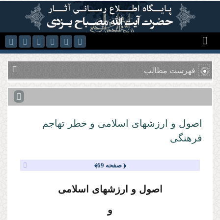
رفتن به محتوای اصلی
فهرست مطالب
اصول و ارزشهاى اسلامى و خطر تهاجم
فرهنگى
﴿ صفحه 69﴾
اصول و ارزشهاى اسلامى
و