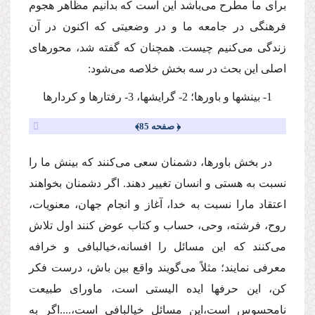
براى ما مطرح‌ مى‌باشد این است كه بدانیم مظاهر هجوم
فرهنگى در جامعه ما و در وضعیتى كه اكنون در آن
زندگى‌ مى‌كنیم چیست. همچنان كه گفته شد، محورهاى
اصلى این بحث در سه بخش خلاصه‌ مى‌شود:
1- بینشها و باورها؛ 2- گرایشها، 3- رفتارها و كردارها
﴿ صفحه 85﴾
در بخش باورها، دشمنان سعى‌ مى‌كنند كه بینش ما را
نسبت به هستى و انسان تغییر دهند. اگر دشمنان بخواهند
اعتقاد مارا نسبت به خدا، آغاز و انجام جهان، معنویات،
روح، فرشته، وحى، حساب و كتاب عوض كنند اول تلاش‌
مى‌كنند كه این مسائل را افسانه،خیالبافى و خرافه
معرفى نمایند؛ مثلاً‌ مى‌گویند واقع بین باش، درست فكر
كن، این حرفها ایده الیستى است، ماوراى طبیعت
نامحسوس است،این مسائل خیالبافى است،....اگر به