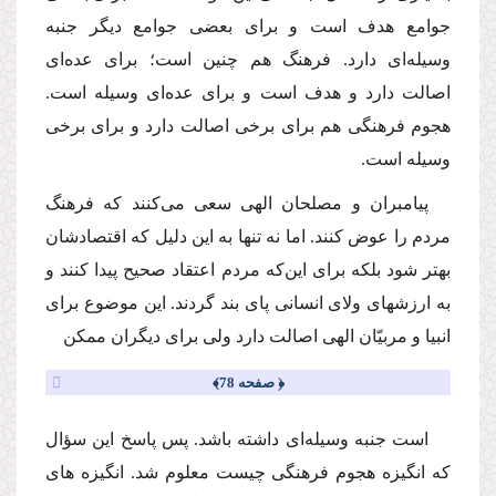
جوامع هدف است و براى بعضى جوامع دیگر جنبه
وسیله‌اى دارد. فرهنگ هم چنین است؛ براى عده‌اى
اصالت دارد و هدف است و براى عده‌اى وسیله است.
هجوم فرهنگى هم براى برخى اصالت دارد و براى برخى
وسیله است.
پیامبران و مصلحان الهى سعى‌ مى‌كنند كه فرهنگ
مردم را عوض كنند. اما نه تنها به این دلیل كه اقتصادشان
بهتر شود بلكه براى این‌كه مردم اعتقاد صحیح پیدا كنند و
به ارزشهاى ولاى انسانى پاى بند گردند. این موضوع براى
انبیا و مربیّان الهى اصالت دارد ولى براى دیگران ممكن
﴿ صفحه 78﴾
است جنبه وسیله‌اى داشته باشد. پس پاسخ این سؤال
كه انگیزه هجوم فرهنگى چیست معلوم شد. انگیزه هاى