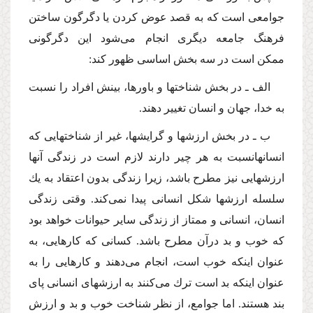
جوامعى است كه به قصد عوض كردن یا دگرگون ساختن
فرهنگ جامعه دیگرى انجام‌ مى‌شود این دگرگونى
ممكن است در سه بخش اساسى ظهور كند:
الف ـ در بخش شناختها و باورها، بینش افراد را نسبت
به خدا، جهان و انسان تغییر دهند.
ب ـ در بخش ارزشها و گرایشها، غیر از شناختهایى كه
انسانهانسبت به هر چیر دارند لازم است در زندگى آنها
ارزشهایى نیز مطرح باشد، زیرا زندگى بدون اعتقاد به یك
سلسله ارزشها شكل انسانى پیدا نمى‌كند. وقتى زندگى
انسان، انسانى و ممتاز از زندگى سایر حیوانات خواهد بود
كه خوب و بد درآن مطرح باشد. كسانى كه كارهایى، به
عنوان اینكه خوب است، انجام‌ مى‌دهند و كارهایى را به
عنوان اینكه بد است ترك‌ مى‌كنند به ارزشهاى انسانى پاى
بند هستند. اما جوامع، از نظر شناخت خوب و بد و ارزش