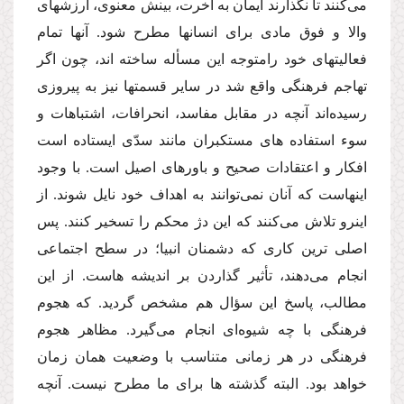
مى‌كنند تا نگذارند ایمان به آخرت، بینش معنوى، ارزشهاى
والا و فوق مادى براى انسانها مطرح شود. آنها تمام
فعالیتهاى خود رامتوجه این مسأله ساخته اند، چون اگر
تهاجم فرهنگى واقع شد در سایر قسمتها نیز به پیروزى
رسیده‌اند آنچه در مقابل مفاسد، انحرافات، اشتباهات و
سوء استفاده هاى مستكبران مانند سدّى ایستاده است
افكار و اعتقادات صحیح و باورهاى اصیل است. با وجود
اینهاست كه آنان نمى‌توانند به اهداف خود نایل شوند. از
اینرو تلاش‌ مى‌كنند كه این دژ محكم را تسخیر كنند. پس
اصلى ترین كارى كه دشمنان انبیا؛ در سطح اجتماعى
انجام‌ مى‌دهند، تأثیر گذاردن بر اندیشه هاست. از این
مطالب، پاسخ این سؤال هم مشخص گردید. كه هجوم
فرهنگى با چه شیوه‌اى انجام‌ مى‌گیرد. مظاهر هجوم
فرهنگى در هر زمانى متناسب با وضعیت همان زمان
خواهد بود. البته گذشته ها براى ما مطرح نیست. آنچه