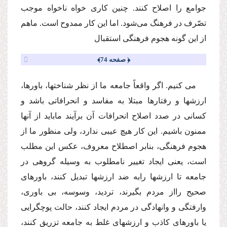
جوامع را اصلاح كنند. چنین كارى خواه ناخواه موجب
تصّرف در فرهنگ‌ مى‌شود. اما این كار ممدوح است. ماهم
از این گونه هجوم فرهنگى استقبال
﴿ صفحه 74﴾
مى كنیم. اگر واقعاً جامعه ما از نظر شناختها، باورها،
ارزشها و رفتارها مبتلا به مفاسد و انحرافاتى باشد و
كسانى در صدد اصلاح انحرافات آن برآیند ماباید از آنها
ممنون باشیم. این كار هیچ عیبى ندارد، ولى منظور ما از
هجوم فرهنگى، بنابر اصطلاح معروف، عكس این مطلب
است، یعنى ایجاد تغییر نامطلوب به وسیله گروهى در
جامعه تا ارزشها رابه ضد ارزشها تبدیل كنند، باورهاى
صحیح رااز مردم بگیرند، تردید، وسوسه، بى باورى،
وارفتگى و وانهادگى در مردم ایجاد كنند، حالت پوچگرایى
یا باورهاى كاذب و ارزشهاى غلط به جامعه تزریق كنند،