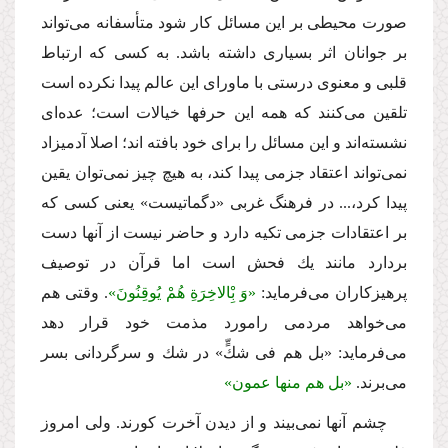
صورت محیطى بر این مسائل كار شود متأسفانه‌ مى‌تواند
بر جوانان اثر بسیارى داشته باشد. به كسى كه ارتباط
قلبى و معنوى درستى با ماوراى این عالم پیدا نكرده است
تلقین‌ مى‌كنند كه همه این حرفها خیالات است؛ عده‌اى
نشسته‌اند و این مسائل را براى خود بافته اند؛ اصلا آدمیزاد
نمى‌تواند اعتقاد جزمى پیدا كند، به هیچ چیز نمى‌توان یقین
پیدا كرد،... در فرهنگ غربى «دگماتیست» یعنى كسى كه
بر اعتقادات جزمى تكیه دارد و حاضر نیست از آنها دست
بردارد مانند یك فحش است اما قرآن در توصیف
پرهیزكاران‌ مى‌فرماید:
«وَ بِْالاخِرَةِ هُمْ یُوقِنُونَ»
. وقتى هم‌
مى‌خواهد مردمى رامورد مذمت خود قرار دهد‌
مى‌فرماید: «بل هم فى شكٍّ» در شك و سرگردانى بسر‌
مى‌برند.
«بل هم منها عمون»
چشم آنها نمى‌بیند و از دیدن آخرت كورند. ولى امروز