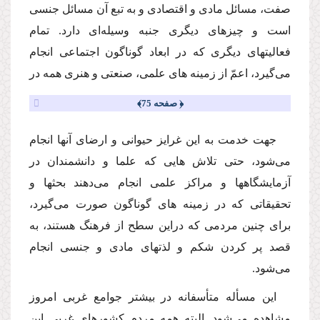
صفت، مسائل مادى و اقتصادى و به تبع آن مسائل جنسى
است و چیزهاى دیگرى جنبه وسیله‌اى دارد. تمام
فعالیتهاى دیگرى كه در ابعاد گوناگون اجتماعى انجام‌
مى‌گیرد، اعمّ از زمینه هاى علمى، صنعتى و هنرى همه در
﴿ صفحه 75﴾
جهت خدمت به این غرایز حیوانى و ارضاى آنها انجام‌
مى‌شود، حتى تلاش هایى كه علما و دانشمندان در
آزمایشگاهها و مراكز علمى انجام‌ مى‌دهند بحثها و
تحقیقاتى كه در زمینه هاى گوناگون صورت‌ مى‌گیرد،
براى چنین مردمى كه دراین سطح از فرهنگ هستند، به
قصد پر كردن شكم و لذتهاى مادى و جنسى انجام‌
مى‌شود.
این مسأله متأسفانه در بیشتر جوامع غربى امروز
مشاهده‌ مى‌شود. البته همه مردم كشورهاى غربى این