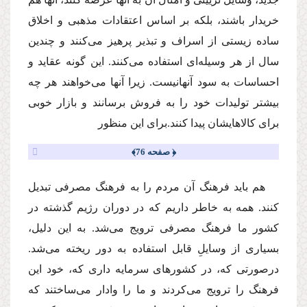
خریدار باشند، بلكه بر اساس اعتقادات مذهبى و اخلاق
ساده زیستى از اسراف و تبذیر پرهیز‌ مى‌كنند و چندین
سال از هر وسیله‌اى استفاده‌ مى‌كنند. این گونه عقاید و
احساسات به سود آنهانیست. زیرا آنها‌ مى‌خواهند هر چه
بیشتر تولیدات خود را به فروش برسانند و بازار خوبى
براى كالاهایشان پیدا كنند.براى این منظور
﴿ صفحه 76﴾
هم باید فرهنگ آن مردم را به فرهنگ مصرفى تبدیل
كنند. همه به خاطر داریم كه در دوران رژیم گذشته در
كشور ما فرهنگ مصرفى ترویج‌ مى‌شد. به این دلیل،
بسیارى از وسایلِ قابل استفاده به دور ریخته‌ مى‌شد.
درصورتى كه، در كشورهاى سرمایه دارى كه، خود این
فرهنگ را ترویج‌ مى‌كردند و ما را وادار‌ مى‌ساختند كه