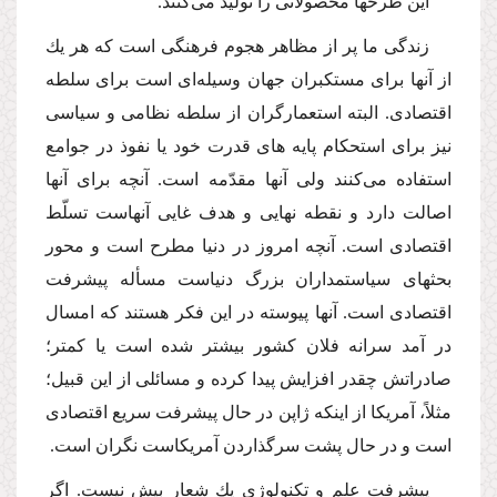
این طرحها محصولاتى را تولید‌ مى‌كنند.
زندگى ما پر از مظاهر هجوم فرهنگى است كه هر یك
از آنها براى مستكبران جهان وسیله‌اى است براى سلطه
اقتصادى. البته استعمارگران از سلطه نظامى و سیاسى
نیز براى استحكام پایه هاى قدرت خود یا نفوذ در جوامع
استفاده‌ مى‌كنند ولى آنها مقدّمه است. آنچه براى آنها
اصالت دارد و نقطه نهایى و هدف غایى آنهاست تسلّط
اقتصادى است. آنچه امروز در دنیا مطرح است و محور
بحثهاى سیاستمداران بزرگ دنیاست مسأله پیشرفت
اقتصادى است. آنها پیوسته در این فكر هستند كه امسال
در آمد سرانه فلان كشور بیشتر شده است یا كمتر؛
صادراتش چقدر افزایش پیدا كرده و مسائلى از این قبیل؛
مثلاً، آمریكا از اینكه ژاپن در حال پیشرفت سریع اقتصادى
است و در حال پشت سرگذاردن آمریكاست نگران است.
پیشرفت علم و تكنولوژى یك شعار بیش نیست. اگر