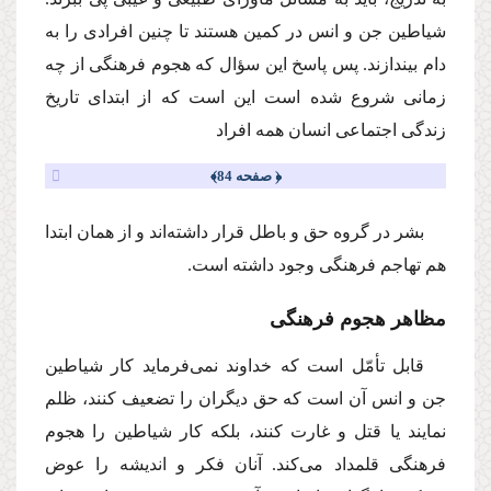
شیاطین جن و انس در كمین هستند تا چنین افرادى را به
دام بیندازند. پس پاسخ این سؤال كه هجوم فرهنگى از چه
زمانى شروع شده است این است كه از ابتداى تاریخ
زندگى اجتماعى انسان همه افراد
﴿ صفحه 84﴾
بشر در گروه حق و باطل قرار داشته‌اند و از همان ابتدا
هم تهاجم فرهنگى وجود داشته است.
مظاهر هجوم فرهنگى
قابل تأمّل است كه خداوند نمى‌فرماید كار شیاطین
جن و انس آن است كه حق دیگران را تضعیف كنند، ظلم
نمایند یا قتل و غارت كنند، بلكه كار شیاطین را هجوم
فرهنگى قلمداد‌ مى‌كند. آنان فكر و اندیشه را عوض‌