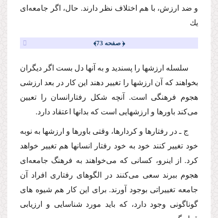
و ضد ارزش، با هم اختلاف نظر دارند. حال، اگر جامعه‌اى
یك
﴿ صفحه 73﴾
سلسله ارزشها را پسندید و به آنها دل بست اگر دیگران
بخواهند كه آن ارزشها را تغییر دهند این كار در بعد ارزشى
هجوم فرهنگى است. آنچه شكل رفتارانسان را تعیین‌
مى‌كند باورها و ارزشهایى است كه بدانها اعتقاد دارد.
ج ـ در رفتارها و كردارها، وقتى باورها و ارزشها به نوبه
خود تغییر كنند خود به خود رفتار انسانها هم تغییر خواهد
كرد. از اینرو، كسانى كه‌ مى‌خواهند به فرهنگ جامعه‌اى
هجوم ببرند سعى‌ مى‌كنند در الگوهاى رفتارى افراد آن
جامعه تغییراتى بوجود آورند. براى این كار هم شیوه هاى
گوناگونى وجود دارد، كه باید مورد شناسایى و ارزیابى