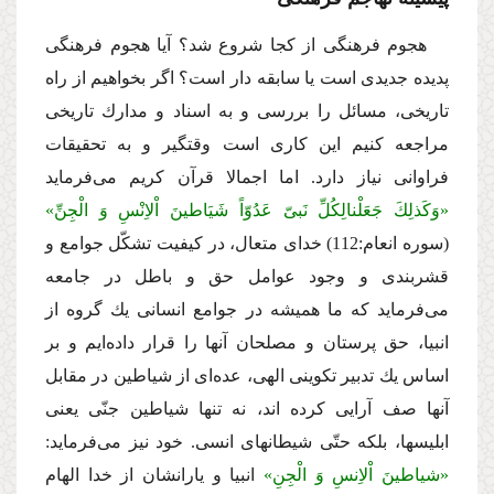
هجوم فرهنگى از كجا شروع شد؟ آیا هجوم فرهنگى
پدیده جدیدى است یا سابقه دار است؟ اگر بخواهیم از راه
تاریخى، مسائل را بررسى و به اسناد و مدارك تاریخى
مراجعه كنیم این كارى است وقتگیر و به تحقیقات
فراوانى نیاز دارد. اما اجمالا قرآن كریم‌ مى‌فرماید
«وَكَذلِكَ جَعَلْنالِكُلِّ نَبىّ عَدُوّاً شَیَاطینَ اْلاِنْسِ وَ الْجِنِّ»
(سوره انعام:112) خداى متعال، در كیفیت تشكّل جوامع و
قشربندى و وجود عوامل حق و باطل در جامعه‌
مى‌فرماید كه ما همیشه در جوامع انسانى یك گروه از
انبیا، حق پرستان و مصلحان آنها را قرار داده‌ایم و بر
اساس یك تدبیر تكوینى الهى، عده‌اى از شیاطین در مقابل
آنها صف آرایى كرده اند، نه تنها شیاطین جنّى یعنى
ابلیسها، بلكه حتّى شیطانهاى انسى. خود نیز‌ مى‌فرماید:
«شیاطینَ اْلاِنسِ وَ الْجِنِ»
انبیا و یارانشان از خدا الهام‌