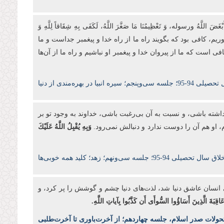
رسوله، وَ تَعْظِیمُنَا مَا صَغَّرَ اللَّهُ، لَكَفَى بِهِ شِقَاقاً لِلَّهِ وَ
ی‌آوریم، کافی بود که بگویند راه ما از راه خدا و پیغمبر جداست و ما
فی است که ما از پیروان خدا و پیغمبر او نباشیم و راه ما از آن‌ها
 جلسه سی‌‌وپنجم؛
سیره انبیا در بهره‌مندی از دنیا
 داشته باشی، و نسبت به آن بی‌رغبت باشی، خداوند به وجود تو بر
م، او هم آن را دوست ندارد و دنبالش نمی‌رود.
وَبِهِ یُقْبِلُ اللَّهُ عَلَیْكَ
94-95؛ جلسه سی‌‌ونهم؛ زهد؛ کلید همه خوبی‌ها
 انسان عاشق دنیا شد، لذت
های دنیا چشم و گوشش را پر کرد، و
عَاقِبَةَ الَّذِینَ أَسَاؤُوا السُّوأَى أَن كَذَّبُوا بِآیاتِ اللَّهِ.