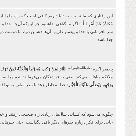
این رفتاری که ما نسبت به دنیا داریم کافی است که راه ما را از پیغمبر جدا کند، 
مُحَادَّةً عَنْ أَمْرِ اللَّه؛ اگر ما گناهی نداشتیم جز این‌که آن‌چ
سر نافرمانی با خدا و پیغمبر داریم. آن‌ها دشمن دنیا، ما دوست دنیا
جدا باشد.
صلی‌الله‌علیه‌و‌آله
پیغمبر اکرم
:
النَّارُ لِمَنْ‏ رَكِبَ‏ مُحَرَّماً وَالْجَنَّةُ لِمَنْ تَرَكَ ا
ملائکه مباهات می‌کند. یعنی به فرشتگان می‌فرماید: بنده مرا ببی
بِوَجْهِهِ
وَیُصَلِّی عَلَیْكَ الْجَبَّار؛
خدا به‌خاطر زهد با نظر لطف به تو اقب
چگونه می
شود که کسانی سال
های زیادی راه
صحیحی رفتند و خدم
جایی برای فکر درباره چیزهای دیگر باقی نگذاشت، حتی چیزهایی