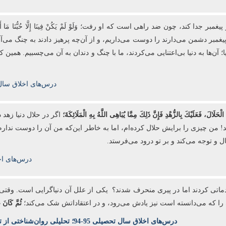
چون ضد راهی است که او رفت؛ وَلَوْ لَمْ یَكُنْ فِینَا إِلَّا حُبُّنَا مَا أَبْغَضَ اللَّهُ و
ه خدا و پیغمبر دشمن می‌دارند را دوست می‌داریم، و از آن‌چه پرهیز دادند به چنگ م
؛ آن‌ها به دنیا بی‌اعتنایی می‌کردند، ما با چنگ و دندان به آن می‌چسبیم. همین کا
درس‌های اخلاق سال تحصیلی 94-95؛
لْحَلَالَ، فَعَلَیْكَ بِالزُّهْدِ فَإِنَّ ذَلِكَ مِمَّا یُبَاهِی اللَّهُ بِهِ الْمَلَائِكَةَ؛
اگر در حلال دنیا زهد
نید! من چیزی را برایش حلال کرده‌ام، اما به خاطر این‌که من آن را دوست ندار
ال و توجه می‌کند و بر تو درود می‌فرستد.
درس‌های اخلاق سال تحصیلی 
اتی کردند اما در پیری منحرف شدند؟ یکی
از علل آن دنیاگرایی است. وقتی
 را که می
دانسته است نیز یادش می
رود، و در اعتقاداتش شک می
کند؛
ثُمَّ كَانَ 
درس‌های اخلاق سال تحصیلی 95-94؛ تحلیلی روان‌شناختی از تحولات صدر اسلام، جلسه چهاردهم؛ از آخرت‌باوری تا آخرت‌طلبی