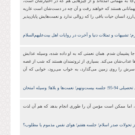
د. چندی این‌‌جا به مهمانی آمده‌اند و از چیزهایی هم که در اختیارشان است،
 مهمانانی هستند که خواهند رفت و آن چه در دست‌شان است عاریه
رزد انسان حیات باقی را که زوالی ندارد و نعمت‌هایش پایان‌پذیر
تشبیهات و تمثلات دنیا و آخرت در روایات اهل بیت‌علیهم‌السلام
 جا پشیمان شدم. همان نعمتی که به او داده شده، وسیله عذابش
با همین نعمت‌ها عذاب‌شان می‌کند. بسیاری از ثروتمندان هستند که شب از غصه
تا سرش را روی زمین می‌گذارد، به خواب می‌رود، خوابی که آن
یلی 94-95
؛ جلسه بیست‌ونهم؛ نعمت‌ها و بلاها؛ وسیله امتحان
، اما ممکن است مؤمن آن را طوری انجام بدهد که هم آن لذت
از تحولات صدر اسلام؛ جلسه هفتم؛ هوای نفس مذموم یا مطلوب؟