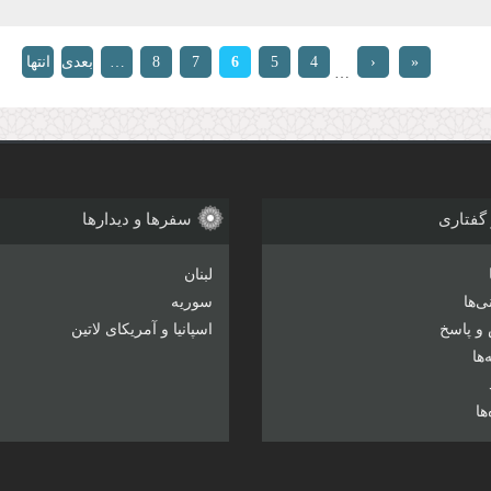
«
‹
4
5
6
7
8
…
بعدی
انتها
…
ابتدا
قبلی
›
»
 گفتاری
سفرها و دیدارها
لبنان
‌ها
سوریه
و پاسخ
اسپانیا و آمریکای لاتین
ها
ها