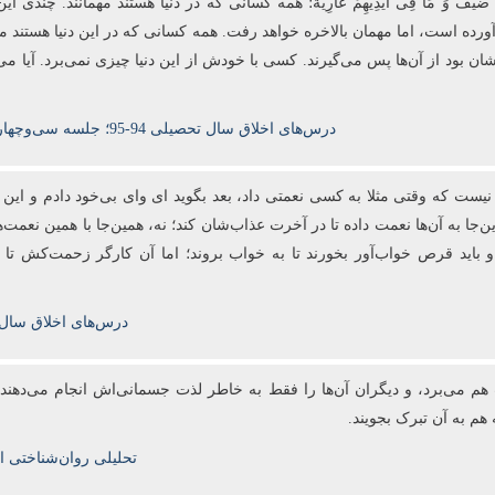
الدُّنْیَا ضَیْفٌ وَ مَا فِی أَیْدِیهِمْ عَارِیَّةٌ؛‏ همه کسانی که در دنیا هستند مهمانن
آورده است، اما مهمان بالاخره خواهد رفت. همه کسانی که در این دنیا هستند
ن بود از آن‌ها پس می‌گیرند. کسی با خودش از این دنیا چیزی نمی‌برد. آیا می‌ا
درس‌های اخلاق سال تحصیلی 94-95؛ جلسه سی‌‌وچهارم؛
نیست که وقتی مثلا به کسی نعمتی داد، بعد بگوید ای وای بی‌خود دادم و این
ُنْیَا؛ نه این‌که خدا این‌جا به آن‌ها نعمت داده تا در آخرت عذاب‌شان کند؛ نه، همین‌جا 
ند و باید قرص خواب‌آور بخورند تا به خواب بروند؛ اما آن کارگر زحمت‌کش 
درس‌های اخلاق سال تحص
هم می
برد، و دیگران آن
ها را فقط به خاطر لذت جسمانی
اش انجام می
دهند
هم به آن تبرک بجویند.
تحلیلی روان‌شناختی 