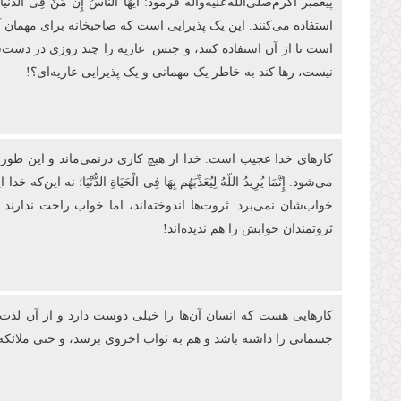
پیغمبر اکرم‌صلی‌الله‌علیه‌وآله فرمود: أَیُّهَا النَّاسُ إِنَّ مَنْ فِی‏ 
استفاده می‌کنند. این یک پذیرایی است که صاحبخانه برای مهمان 
است تا از آن استفاده کنند، و جنس عاریه‌ را چند روزی در دست‌شا
نیست، رها کند به خاطر یک مهمانی و یک پذیرایی عاریه‌ای؟!
کارهای خدا عجیب است. خدا از هیچ کاری درنمی‌ماند و این طور 
می‌شود. إِنَّمَا یُرِیدُ اللّهُ لِیُعَذِّبَهُم بِهَا فِی الْحَیَاةِ الدّ
خواب‌شان نمی‌برد. ثروت‌ها اندوخته‌اند، اما خواب راحت ندار
ثروتمندان خوابش را هم ندیده‌اند!
کارهایی هست که انسان آن
ها را خیلی دوست دارد و از آن
لذت 
جسمانی را داشته باشد و هم به ثواب اخروی برسد، و حتی ملائکه 