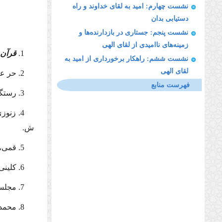
نشست چهارم: امید به لقای خداوند و راه
دستیابی بدان
نشست پنجم: جستاری در بازدارنده‌ها و
زمینه‌های نا‌امیدی از لقای الهی
1.
قرآن 
نشست ششم: راهكار برخورداری از امید به
لقای الهی
2. حر عاملی، محمد بن الحسن؛
فهرست منابع
3. رستگار، یعقوب‌الدین،
4. زنوزی، ملاعبدالله،
ش.
5. قمی، شیخ عباس،
6. کلینی، محمد بن یعقوب،
7. مجلسی، محمدباقر،
8. محمدی ری‌شهری، محمد،