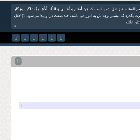
لله‌علیه نیز نقل شده است که مَنْ‏ أَصْبَحَ‏ وَ أَمْسى‏ وَ الدُّنْیَا أَكْبَرُ هَمِّهِ؛ اگر روزگار
کسی به این صورت بگذرد که بیشتر توجه‌اش به امور دنیا باشد، چند صفت در او پیدا می‌شود. 1) جَعَلَ
َیْنَ عَیْنَیْهِ؛...
»