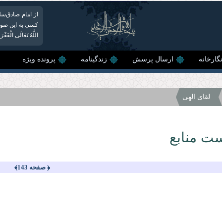
از امام صادق‌سلام‌ا
اللَّهُ تَعَالَى الْفَقْرَ ب
گارخانه
ارسال پرسش
زندگینامه
پرونده ویژه
لقای الهی
ت منابع
﴿ صفحه 143﴾